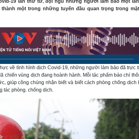
Covid-19 lần thứ tư, đội ngũ những người làm báo một lầ
Lịch thi đấu bóng đá
Xe máy
 thành một trong những tuyến đầu quan trọng trong mặt
Thế giới thể thao
Tư vấn
eSports
V
Hậu trường
Văn hóa
Giải trí
D
Sân khấu - Điện ảnh
Nghệ sĩ
Văn học
Thời trang
Âm nhạc
Sao Việt
c
Di sản
hực về tình hình dịch Covid-19, những người làm báo đã trực t
dã chiến vùng dịch đang hoành hành. Mỗi tác phẩm báo chí thô
ức, giúp công chúng nhận biết và biết cách phòng chống dịch 
g tác phòng. chống dịch.