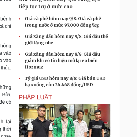
tiếp tục trụ ở mức cao
Giá cà phê hôm nay 9/8: Giá cà phê
 bệnh
trong nước ở mức 97.000 đồng/kg
cả chỉ
Giá xăng dầu hôm nay 9/8: Giá dầu thế
giới tăng nhẹ
phóng
ta vào
Giá xăng dầu hôm nay 8/8: Giá dầu
giảm khi có tín hiệu mở lại eo biển
o vào
Hormuz
thúc,
Tỷ giá USD hôm nay 8/8: Giá bán USD
hạ xuống còn 26.468 đồng/USD
 những
. Bởi,
PHÁP LUẬT
 để có
i lại
 thời
 chạy