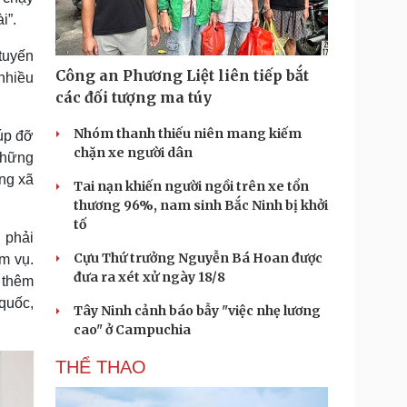
i”.
tuyến
Công an Phương Liệt liên tiếp bắt
 nhiều
các đối tượng ma túy
Nhóm thanh thiếu niên mang kiếm
úp đỡ
chặn xe người dân
những
ạng xã
Tai nạn khiến người ngồi trên xe tổn
thương 96%, nam sinh Bắc Ninh bị khởi
tố
g phải
Cựu Thứ trưởng Nguyễn Bá Hoan được
m vụ.
đưa ra xét xử ngày 18/8
n thêm
quốc,
Tây Ninh cảnh báo bẫy "việc nhẹ lương
cao" ở Campuchia
THỂ THAO