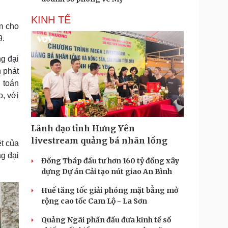
KINH TẾ
m cho
9.
g đại
 phát
 toán
o, với
Lãnh đạo tỉnh Hưng Yên
livestream quảng bá nhãn lồng
ệt của
g đại
Đồng Tháp đầu tư hơn 160 tỷ đồng xây
dựng Dự án Cải tạo nút giao An Bình
Huế tăng tốc giải phóng mặt bằng mở
rộng cao tốc Cam Lộ - La Sơn
Quảng Ngãi phấn đấu đưa kinh tế số