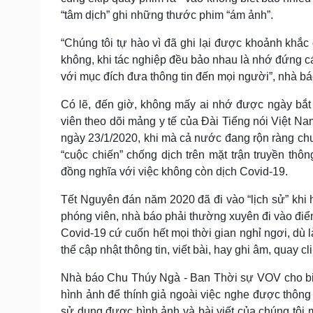
“tâm dịch” ghi những thước phim “ám ảnh”.
“Chúng tôi tự hào vì đã ghi lại được khoảnh khắc
không, khi tác nghiệp đều bảo nhau là nhớ đứng các
với mục đích đưa thông tin đến mọi người”, nhà b
Có lẽ, đến giờ, không mấy ai nhớ được ngày bắt 
viên theo dõi mảng y tế của Đài Tiếng nói Việt Na
ngày 23/1/2020, khi mà cả nước đang rộn ràng chu
“cuộc chiến” chống dịch trên mặt trận truyền thô
đồng nghĩa với việc không còn dịch Covid-19.
Tết Nguyên đán năm 2020 đã đi vào “lịch sử” khi h
phóng viên, nhà báo phải thường xuyên đi vào điểm
Covid-19 cứ cuốn hết mọi thời gian nghỉ ngơi, dù là
thể cập nhật thông tin, viết bài, hay ghi âm, quay c
Nhà báo Chu Thúy Ngà - Ban Thời sự VOV cho biết:
hình ảnh để thính giả ngoài việc nghe được thông
sử dụng được hình ảnh và bài viết của chúng tôi