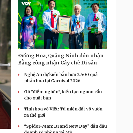
T
i
m
e
Đường Hoa, Quảng Ninh đón nhận
Bằng công nhận Cây chè Di sản
Nghệ An dự kiến bắn hơn 2.500 quả
pháo hoa tại Carnival 2026
Gỡ "điểm nghẽn", kiến tạo nguồn cầu
cho xuất bản
Tinh hoa võ Việt: Từ miền đất võ vươn
ra thế giới
“Spider-Man: Brand New Day” dẫn đầu
doanh số phòng vé Mỹ