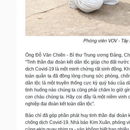
Phóng viên VOV - Tây B
Ông Đỗ Văn Chiến - Bí thư Trung ương Đảng, Chủ
“Tinh thần đại đoàn kết dân tộc giúp cho đất nước
dịch Covid-19 là một minh chứng rất sinh động. Khi
toàn quân ta đã đồng lòng chung sức phòng, chốn
dân tộc là một truyền thống cực kỳ quý báu của dâ
tình huống nào chúng ta cũng phải chăm lo giữ gìn
con cháu chúng ta. Hãy coi đây là một niềm vinh
nghiệp đại đoàn kết toàn dân tộc”.
Báo chí đã góp phần phát huy tinh thần đại đoàn k
chống dịch Covid-19. Nhà báo Kim Xuân, phóng viê
cùng ekip quay phim ra - vào không biết bao nhiêu