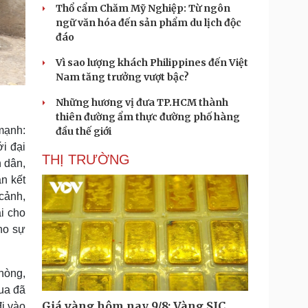
Thổ cẩm Chăm Mỹ Nghiệp: Từ ngôn
ngữ văn hóa đến sản phẩm du lịch độc
đáo
Vì sao lượng khách Philippines đến Việt
Nam tăng trưởng vượt bậc?
Những hương vị đưa TP.HCM thành
thiên đường ẩm thực đường phố hàng
mạnh:
đầu thế giới
ới đại
THỊ TRƯỜNG
n dân,
n kết
 cảnh,
ại cho
ho sự
phòng,
ua đã
Giá vàng hôm nay 9/8: Vàng SJC
đi vào