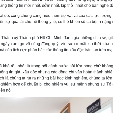
ững thông tin mới nhất, sớm nhất, kịp thời nhất cho bạn nghe đà
ật đó, công chúng càng hiểu thêm sự vất vả của các lực lượng 
ên sự quá tải cho hệ thống y tế, có thể khiến số ca bệnh nặng
ư Thành uỷ Thành phố Hồ Chí Minh đánh giá những chia sẻ, gi
 ngày cam go vô cùng đáng quý, với sự có mặt kịp thời của 
mà còn tích cực phản bác các thông tin xấu độc tràn lan trên m
ã khó rồi, nhất là trong bối cảnh nước sôi lửa bỏng chứ khôn
thông tin giả, xấu độc nhưng các đồng chí vẫn hoàn thành nhiệ
ch là chúng ta rút ra những bài học kinh nghiệm, chúng ta lớ
h nghiệm hơn để chuẩn bị cho nhiệm vụ, sứ mệnh phụng sự Tổ 
ên nói.