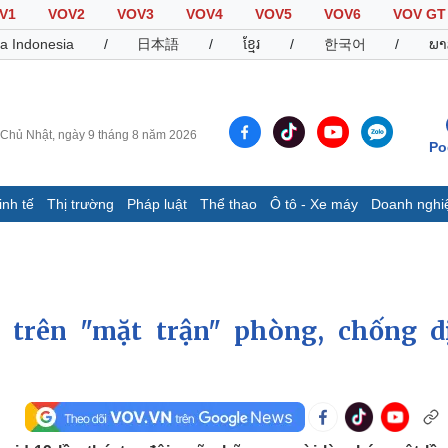
V1
VOV2
VOV3
VOV4
VOV5
VOV6
VOV GT
a Indonesia
/
日本語
/
ខ្មែរ
/
한국어
/
ພາ
Chủ Nhật, ngày 9 tháng 8 năm 2026
Po
inh tế
Thị trường
Pháp luật
Thể thao
Ô tô - Xe máy
Doanh nghi
Thế giới
Multimedia
K
Quan sát
Video
B
Cuộc sống đó đây
Ảnh
K
Hồ sơ
E-Magazine
 trên "mặt trận" phòng, chống d
Infographic
Thể thao
Ô tô - Xe máy
D
Bóng đá
Ô tô
T