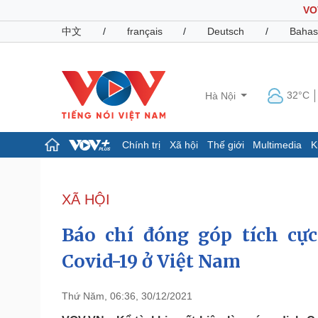
VO
中文
/
français
/
Deutsch
/
Bahas
32°C
Hà Nội
Chính trị
Xã hội
Thế giới
Multimedia
K
Chính trị
Xã hội
Đảng
Tin 24h
XÃ HỘI
Tổ chức nhân sự
Dự báo thời tiết
Quốc hội
Giáo dục
Báo chí đóng góp tích cực
Nhận diện sự thật
Dấu ấn VOV
Việc làm
Covid-19 ở Việt Nam
Biển đảo
Pháp luật
Quân sự - Quốc phòng
Thứ Năm, 06:36, 30/12/2021
Vụ án
Vũ khí