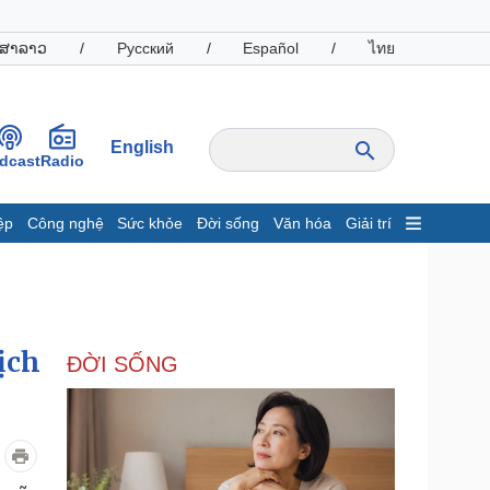
ສາລາວ
/
Русский
/
Español
/
ไทย
English
dcast
Radio
ệp
Công nghệ
Sức khỏe
Đời sống
Văn hóa
Giải trí
inh tế
Thị trường
ất động sản
Giá vàng
hởi nghiệp
Tiêu dùng
Tỷ giá
ịch
ĐỜI SỐNG
Chứng khoán
Giá cà phê
oanh nghiệp
Công nghệ
hông tin doanh nghiệp
Sành điệu