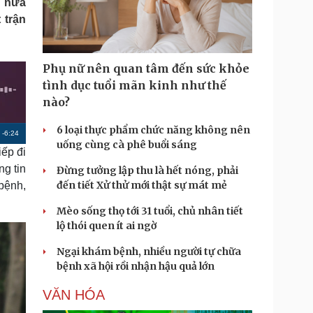
n nữa
Doanh nghiệp 24h
Tin Công nghệ
 trận
Doanh nhân
Trải nghiệm
ì cộng đồng
Chuyển đổi số
Phụ nữ nên quan tâm đến sức khỏe
u lịch
Podcast
tình dục tuổi mãn kinh như thế
Tư vấn
Câu chuyện thời sự
nào?
Săn Tour
Đọc truyện đêm khuya
heck-in
Cửa sổ tình yêu
6 loại thực phẩm chức năng không nên
R
-
6:24
Kể chuyện cho bé
uống cùng cà phê buổi sáng
iếp đi
Hạt giống tâm hồn
e
ng tin
Đừng tưởng lập thu là hết nóng, phải
m
đến tiết Xử thử mới thật sự mát mẻ
bệnh,
a
Mèo sống thọ tới 31 tuổi, chủ nhân tiết
i
lộ thói quen ít ai ngờ
n
Ngại khám bệnh, nhiều người tự chữa
i
bệnh xã hội rồi nhận hậu quả lớn
n
VĂN HÓA
g