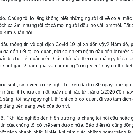
 đó. Chúng tôi lo lắng không biết những người đi về có ai mắc
h xa 2m, nhưng rồi tất cả mọi người đều lao vài làm thôi. Tất 
áo Kim Xuân nói.
đầu thông tin về đại dịch Covid-19 lại xa đến vậy? Năm đó, 
m đã đón Tết tại cơ quan, bởi ca nhiễm bệnh đầu tiên ở nước 
ẩn bị cho Tết đoàn viên. Các nhà báo theo dõi mảng y tế đã la
ng suốt gần 2 năm qua và chỉ mong “công việc” này có thể kết 
ọc sinh, sinh viên có kỳ nghỉ Tết kéo dài tới 80 ngày, nhưng
 nóng, thì chưa có một ngày nghỉ nào từ tháng 1/2020 đến nay
 sáng, tối hay ngày nghỉ, thì chỉ có ở cơ quan, đi vào tâm dịch
lip đăng trên trang web của đơn vị.
 “Khi tác nghiệp đến hiện trường là chúng tôi nối cầu hoặc gh
 tin của chúng tôi có thể xem được nữa. Báo điện tử cũng đồng
 một cách nhanh nhất. Nhiều khi cảm giác những ngày tháng ấy