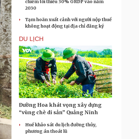
chiếm tối thiểu 30% GRDP vào năm
2030
Tạm hoãn xuất cảnh với người nộp thuế
không hoạt động tại địa chỉ đăng ký
DU LỊCH
Đường Hoa khát vọng xây dựng
“vùng chè di sản” Quảng Ninh
Huế khảo sát du lịch đường thủy,
phương án thoát lũ