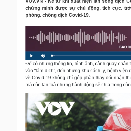
VOV.VN - Kể từ khi xuất hiện làn sóng dịch 
Tin nóng
Việt Nam
chứng minh được sự chủ động, tích cực, trở
Tư vấn luật
Phân tích
phòng, chống dịch Covid-19.
Sức khỏe
Đời sống
Dinh dưỡng - món ngon
Nhà đẹp
Cây thuốc
Blog
Sản phụ khoa
Tình yêu - Gia đình
L
P
M
Nhi khoa
o
l
u
a
Để có những thông tin, hình ảnh, cảnh quay chân t
a
t
Nam khoa
d
y
e
e
Làm đẹp - giảm cân
vào “tâm dịch”, đến những khu cách ly, bệnh viện 
d
:
Phòng mạch online
về Covid-19 không chỉ góp phần thay đổi nhận th
1
.
Ăn sạch sống khỏe
4
mà còn lan toả những hành động sẻ chia trong côn
2
%
Cải chính