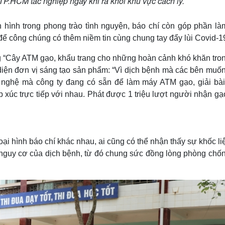
.HCM tác nghiệp ngay khi ra khỏi khu vực cách ly.
hình trong phong trào tình nguyện, báo chí còn góp phần là
để công chúng có thêm niềm tin cùng chung tay đẩy lùi Covid-1
g “Cây ATM gạo, khẩu trang cho những hoàn cảnh khó khăn tron
diện đơn vị sáng tạo sản phẩm: “Vì dịch bệnh mà các bên muốn
 nghệ mà công ty đang có sẵn để làm máy ATM gạo, giải bài
xúc trực tiếp với nhau. Phát được 1 triệu lượt người nhận gạ
oại hình báo chí khác nhau, ai cũng có thể nhận thấy sự khốc li
c nguy cơ của dịch bệnh, từ đó chung sức đồng lòng phòng chốn