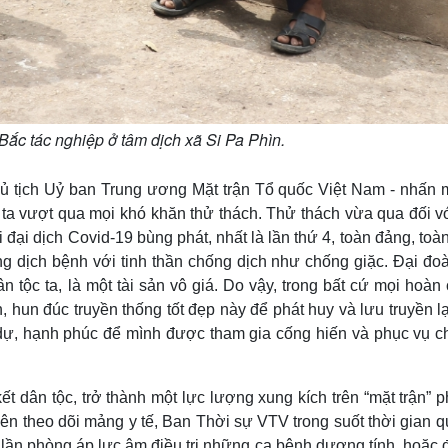
ắc tác nghiệp ở tâm dịch xã Si Pa Phìn.
 tịch Uỷ ban Trung ương Mặt trận Tổ quốc Việt Nam - nhấn 
 ta vượt qua mọi khó khăn thử thách. Thử thách vừa qua đối v
 đại dịch Covid-19 bùng phát, nhất là lần thứ 4, toàn đảng, toà
g dịch bệnh với tinh thần chống dịch như chống giặc. Đại đoà
n tộc ta, là một tài sản vô giá. Do vậy, trong bất cứ mọi hoàn
, hun đúc truyền thống tốt đẹp này để phát huy và lưu truyền l
 dự, hạnh phúc để mình được tham gia cống hiến và phục vụ c
ết dân tộc, trở thành một lực lượng xung kích trên “mặt trận” 
n theo dõi mảng y tế, Ban Thời sự VTV trong suốt thời gian q
 lần phòng áp lực âm điều trị những ca bệnh dương tính, hoặc 