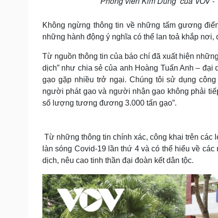
Phóng viên Kim Dung của VOV - TP
Không ngừng thông tin về những tấm gương điển 
những hành động ý nghĩa có thể lan toả khắp nơi, 
Từ nguồn thông tin của báo chí đã xuất hiện nhữn
dịch” như chia sẻ của anh Hoàng Tuấn Anh – đại 
gạo gặp nhiều trở ngại. Chúng tôi sử dụng công
người phát gạo và người nhận gạo không phải tiếp 
số lượng tương đương 3.000 tấn gạo”.
Từ những thông tin chính xác, công khai trên các l
làn sóng Covid-19 lần thứ 4 và có thể hiểu về cá
dịch, nêu cao tinh thần đại đoàn kết dân tộc.