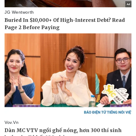
Vụ án
Vũ khí
Tin nóng
Việt Nam
Tư vấn luật
Phân tích