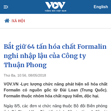
English
XÃ HỘI
/
Bắt giữ 64 tấn hóa chất Formalin
Chính trị
Xã hội
Đảng
Tin 24h
nghi nhập lậu của Công ty
Tổ chức nhân sự
Dự báo thời tiết
Thuận Phong
Quốc hội
Giáo dục
Nhận diện sự thật
Dấu ấn VOV
Việc làm
Thứ Ba, 10:56, 08/05/2018
Biển đảo
VOV.VN -Lực lượng chức năng phát hiện số hóa chất
Formalin có nguồn gốc từ Đài Loan (Trung Quốc).
Formalin thuộc nhóm hóa chất nguy hiểm, độc hại.
Ngày 8/5, các đơn vị chức năng thuộc Bộ đội Biên phòng