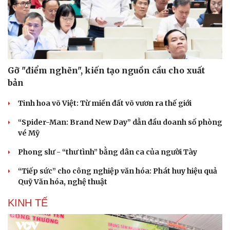
Doanh nghiệp
Công nghệ
Thông tin doanh nghiệp
Sành điệu
Gỡ "điểm nghẽn", kiến tạo nguồn cầu cho xuất
Doanh nghiệp 24h
Tin Công nghệ
bản
Doanh nhân
Trải nghiệm
Vì cộng đồng
Chuyển đổi số
Tinh hoa võ Việt: Từ miền đất võ vươn ra thế giới
“Spider-Man: Brand New Day” dẫn đầu doanh số phòng
vé Mỹ
Phong slư - “thư tình” bằng dân ca của người Tày
“Tiếp sức” cho công nghiệp văn hóa: Phát huy hiệu quả
Quỹ Văn hóa, nghệ thuật
KINH TẾ