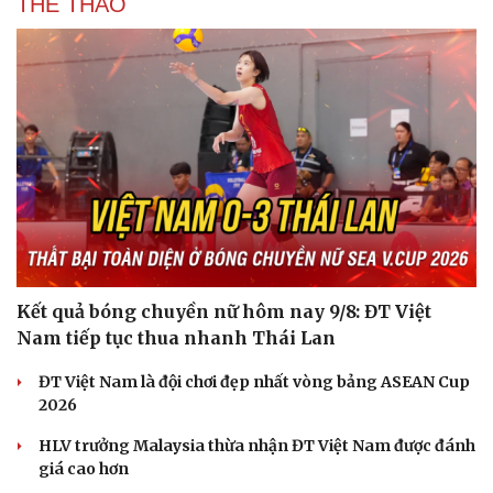
THỂ THAO
Kết quả bóng chuyền nữ hôm nay 9/8: ĐT Việt
Văn hóa
Giải trí
Nam tiếp tục thua nhanh Thái Lan
Sân khấu - Điện ảnh
Nghệ sĩ
Văn học
Thời trang
ĐT Việt Nam là đội chơi đẹp nhất vòng bảng ASEAN Cup
Âm nhạc
Sao Việt
2026
Di sản
HLV trưởng Malaysia thừa nhận ĐT Việt Nam được đánh
giá cao hơn