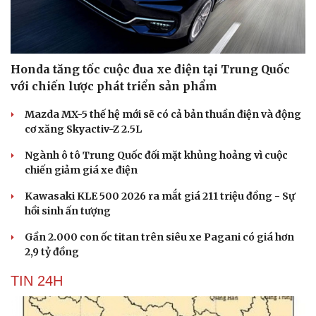
Honda tăng tốc cuộc đua xe điện tại Trung Quốc
với chiến lược phát triển sản phẩm
Mazda MX-5 thế hệ mới sẽ có cả bản thuần điện và động
cơ xăng Skyactiv-Z 2.5L
Ngành ô tô Trung Quốc đối mặt khủng hoảng vì cuộc
chiến giảm giá xe điện
Kawasaki KLE 500 2026 ra mắt giá 211 triệu đồng - Sự
hồi sinh ấn tượng
Gần 2.000 con ốc titan trên siêu xe Pagani có giá hơn
Du lịch
Podcast
2,9 tỷ đồng
Tư vấn
Câu chuyện thời sự
TIN 24H
Săn Tour
Đọc truyện đêm khuya
check-in
Cửa sổ tình yêu
Kể chuyện cho bé