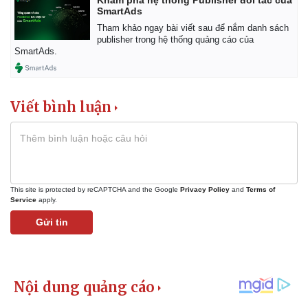
SmartAds
Tham khảo ngay bài viết sau để nắm danh sách
publisher trong hệ thống quảng cáo của
SmartAds.
Viết bình luận
This site is protected by reCAPTCHA and the Google
Privacy Policy
and
Terms of
Service
apply.
Gửi tin
Kinh tế
Thị trường
Bất động sản
Giá vàng
Khởi nghiệp
Tiêu dùng
Tỷ giá
Chứng khoán