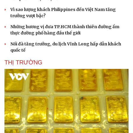
Vì sao lượng khách Philippines đến Việt Nam tăng
trưởng vượt bậc?
Những hương vị đưa TP.HCM thành thiên đường ẩm
thực đường phố hàng đầu thế giới
Nối đà tăng trưởng, du lịch Vĩnh Long hấp dẫn khách
Sức khỏe
Đời sống
quốc tế
Dinh dưỡng - món ngon
Nhà đẹp
Cây thuốc
Blog
THỊ TRƯỜNG
Sản phụ khoa
Tình yêu - Gia đình
Nhi khoa
Nam khoa
Làm đẹp - giảm cân
Phòng mạch online
Ăn sạch sống khỏe