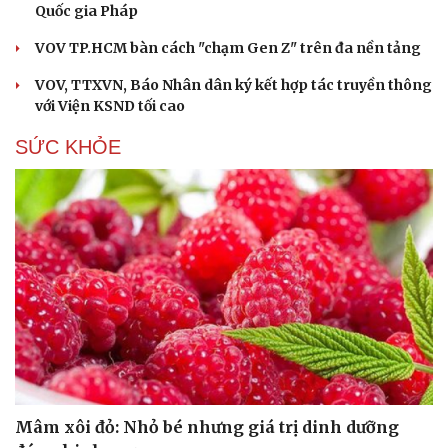
Quốc gia Pháp
VOV TP.HCM bàn cách "chạm Gen Z" trên đa nền tảng
VOV, TTXVN, Báo Nhân dân ký kết hợp tác truyền thông
với Viện KSND tối cao
SỨC KHỎE
Mâm xôi đỏ: Nhỏ bé nhưng giá trị dinh dưỡng
Cải chính