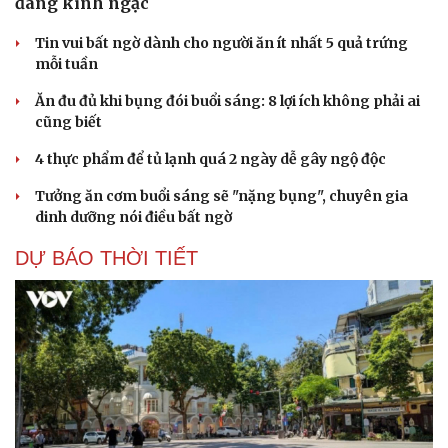
đáng kinh ngạc
Tin vui bất ngờ dành cho người ăn ít nhất 5 quả trứng
mỗi tuần
Ăn đu đủ khi bụng đói buổi sáng: 8 lợi ích không phải ai
cũng biết
4 thực phẩm để tủ lạnh quá 2 ngày dễ gây ngộ độc
Tưởng ăn cơm buổi sáng sẽ "nặng bụng", chuyên gia
dinh dưỡng nói điều bất ngờ
DỰ BÁO THỜI TIẾT