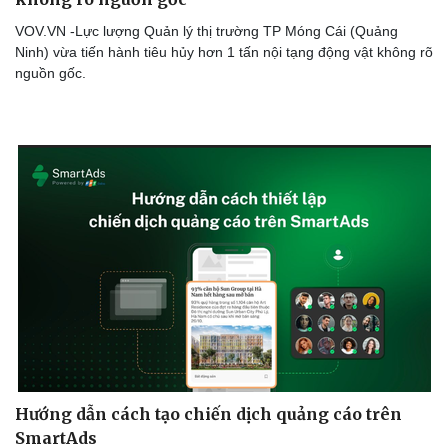
Thể thao
Ô tô - Xe máy
VOV.VN -Lực lượng Quản lý thị trường TP Móng Cái (Quảng
Bóng đá
Ô tô
Ninh) vừa tiến hành tiêu hủy hơn 1 tấn nội tạng động vật không rõ
Lịch thi đấu bóng đá
Xe máy
nguồn gốc.
Thế giới thể thao
Tư vấn
eSports
Hậu trường
Hướng dẫn cách tạo chiến dịch quảng cáo trên
SmartAds