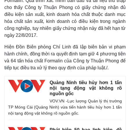
Formalin. Quá trình xác minh ban đầu và tài liệu thu thập
cho thấy Công ty Thuận Phong có giấy chứng nhận đủ
điều kiện sản xuất, kinh doanh hóa chất thuộc danh mục
hóa chất sản xuất, kinh doanh có điều kiện trong ngành
công nghiệp, tuy nhiên giấy chứng nhận này đã hết hạn từ
ngày 22/8/2017.
Hiện Đồn Biên phòng Chí Linh đã lập biên bản vi phạm
hành chính, đồng thời ra quyết định tạm giữ 4 phương tiện
và 64 tấn hóa chất Formalin của Công ty Thuận Phong để
tiếp tục điều tra xử lý theo quy định của pháp luật./.
Quảng Ninh tiêu hủy hơn 1 tấn
Thế giới
Multimedia
nội tạng động vật không rõ
Quan sát
Video
nguồn gốc
Cuộc sống đó đây
Ảnh
VOV.VN -Lực lượng Quản lý thị trường
Hồ sơ
E-Magazine
TP Móng Cái (Quảng Ninh) vừa tiến hành tiêu hủy hơn 1 tấn
Infographic
nội tạng động vật không rõ nguồn gốc.
Phát hiện 50 bao linh kiện, đồ