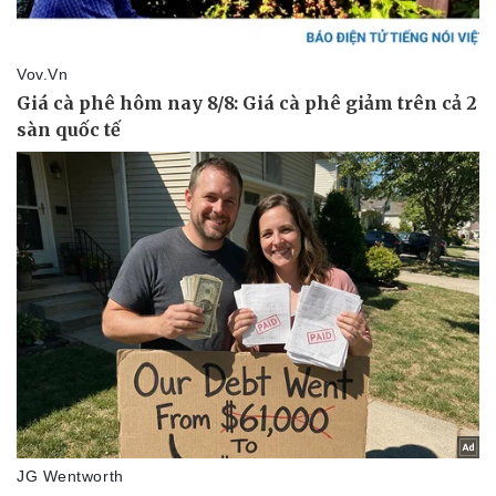
Doanh nghiệp
Công nghệ
Thông tin doanh nghiệp
Sành điệu
Doanh nghiệp 24h
Tin Công nghệ
Doanh nhân
Trải nghiệm
Vì cộng đồng
Chuyển đổi số