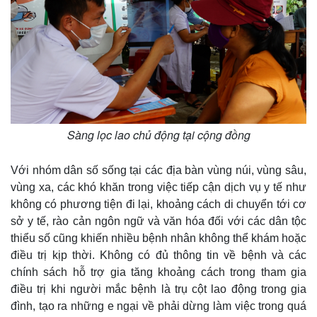
Thế giới
Multimedia
Quan sát
Video
Cuộc sống đó đây
Ảnh
Hồ sơ
E-Magazine
Infographic
Sàng lọc lao chủ động tại cộng đồng
Với nhóm dân số sống tại các địa bàn vùng núi, vùng sâu,
vùng xa, các khó khăn trong việc tiếp cận dịch vụ y tế như
không có phương tiện đi lại, khoảng cách di chuyển tới cơ
sở y tế, rào cản ngôn ngữ và văn hóa đối với các dân tộc
thiểu số cũng khiến nhiều bệnh nhân không thể khám hoặc
điều trị kịp thời. Không có đủ thông tin về bệnh và các
chính sách hỗ trợ gia tăng khoảng cách trong tham gia
điều trị khi người mắc bệnh là trụ cột lao động trong gia
đình, tạo ra những e ngại về phải dừng làm việc trong quá