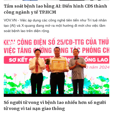
Tầm soát bệnh lao bằng AI: Điển hình CĐS thành
công ngành y tế TP.HCM
VOV.VN - Việc áp dụng các công nghệ tiên tiến như Trí tuệ nhân
tạo (AI) và X-quang đang mở ra một hướng đi mới cho việc tầm
soát bệnh lao trên diện rộng.
Du lịch
Podcast
Tư vấn
Câu chuyện thời sự
Săn Tour
Đọc truyện đêm khuya
check-in
Cửa sổ tình yêu
Kể chuyện cho bé
Hạt giống tâm hồn
Số người tử vong vì bệnh lao nhiều hơn số người
tử vong vì tai nạn giao thông