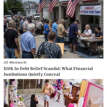
Nam khoa
Làm đẹp - giảm cân
Phòng mạch online
Ăn sạch sống khỏe