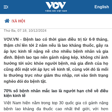
English
Bệnh lao: Gánh nặng kép đè lên
vai bệnh nhân nghèo
XÃ HỘI
/
Thứ Ba, 07:18, 10/12/2024
VOV.VN - Bệnh lao có thời gian điều trị từ 6-9 tháng,
thậm chí lên tới 2 năm nếu là lao kháng thuốc, gây ra
Chính trị
Xã hội
áp lực kinh tế nặng nề cho nhiều bệnh nhân và gia
Đảng
Tin 24h
đình. Bệnh lao tạo nên gánh nặng kép, không chỉ ảnh
Tổ chức nhân sự
Dự báo thời tiết
hưởng tới sức khỏe người bệnh, mà gia đình của họ
Quốc hội
Giáo dục
cũng đối mặt với áp lực về kinh tế, cùng với đó là mối
Nhận diện sự thật
Dấu ấn VOV
Việc làm
lo thường trực như giảm thu nhập, rơi vào tình trạng
Biển đảo
nghèo đói do bệnh tật.
70% số bệnh nhân mắc lao là người hạn chế về điều
kiện kinh tế
Việt Nam hiện nằm trong top 30 quốc gia có gánh nặng
bệnh lao kháng đa thuốc cao nhất thế giới, với hơn