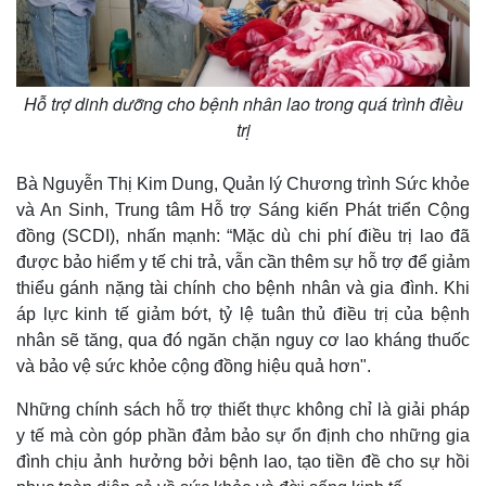
Hỗ trợ dinh dưỡng cho bệnh nhân lao trong quá trình điều
trị
Bà Nguyễn Thị Kim Dung, Quản lý Chương trình Sức khỏe
và An Sinh, Trung tâm Hỗ trợ Sáng kiến Phát triển Cộng
đồng (SCDI), nhấn mạnh: “Mặc dù chi phí điều trị lao đã
được bảo hiểm y tế chi trả, vẫn cần thêm sự hỗ trợ để giảm
thiểu gánh nặng tài chính cho bệnh nhân và gia đình. Khi
áp lực kinh tế giảm bớt, tỷ lệ tuân thủ điều trị của bệnh
Pháp luật
Quân sự - Quốc phòng
nhân sẽ tăng, qua đó ngăn chặn nguy cơ lao kháng thuốc
Vụ án
Vũ khí
và bảo vệ sức khỏe cộng đồng hiệu quả hơn".
Tin nóng
Việt Nam
Tư vấn luật
Phân tích
Những chính sách hỗ trợ thiết thực không chỉ là giải pháp
y tế mà còn góp phần đảm bảo sự ổn định cho những gia
đình chịu ảnh hưởng bởi bệnh lao, tạo tiền đề cho sự hồi