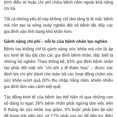
trình điều trị hoặc chi phí chữa bệnh nằm ngoài khả năng
chi trả.
Tất cả những yếu tố này không chỉ làm tăng tỷ lệ mắc bệnh
mà còn tạo ra vòng xoáy nghèo đói và bệnh tật, đẩy các
gia đình vào tình trạng khó khăn hơn.
Gánh nặng chi phí – nỗi lo của bệnh nhân lao nghèo
Bệnh lao không chỉ là gánh nặng sức khỏe mà còn là áp
lực kinh tế lâu dài cho các gia đình bệnh nhân, đặc biệt là
những hộ nghèo. Theo thống kê, 63% gia đình bệnh nhân
lao phải đối mặt với "chi phí y tế thảm họa" – được xác
định khi chi phí dành cho toàn bộ các hoạt động chăm sóc
sức khỏe vượt quá 20% thu nhập hằng năm, khiến nhiều
gia đình lâm vào cảnh kiệt quệ.
Tác động kinh tế của bệnh lao thể hiện rõ qua những con
số đáng lo ngại: 26% bệnh nhân phải ngừng làm việc trên
Kinh tế
Thị trường
6 tháng do sức khỏe suy giảm, 5% buộc phải bán tài sản
Bất động sản
Giá vàng
để trang trải viện phí, và 17% phải vay nợ để tiếp tục điều