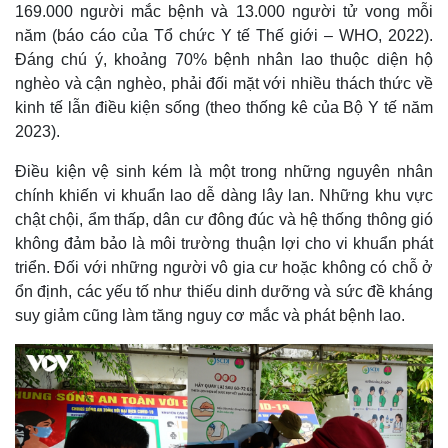
169.000 người mắc bệnh và 13.000 người tử vong mỗi
năm (báo cáo của Tổ chức Y tế Thế giới – WHO, 2022).
Đáng chú ý, khoảng 70% bệnh nhân lao thuộc diện hộ
nghèo và cận nghèo, phải đối mặt với nhiều thách thức về
kinh tế lẫn điều kiện sống (theo thống kê của Bộ Y tế năm
2023).
Điều kiện vệ sinh kém là một trong những nguyên nhân
chính khiến vi khuẩn lao dễ dàng lây lan. Những khu vực
chật chội, ẩm thấp, dân cư đông đúc và hệ thống thông gió
không đảm bảo là môi trường thuận lợi cho vi khuẩn phát
triển. Đối với những người vô gia cư hoặc không có chỗ ở
ổn định, các yếu tố như thiếu dinh dưỡng và sức đề kháng
suy giảm cũng làm tăng nguy cơ mắc và phát bệnh lao.