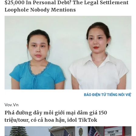
Sức khỏe
Đời sống
Dinh dưỡng - món ngon
Nhà đẹp
Cây thuốc
Blog
Sản phụ khoa
Tình yêu - Gia đình
Nhi khoa