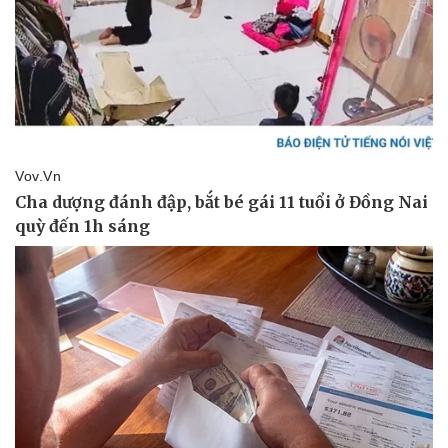
Văn hóa
Giải trí
Sân khấu - Điện ảnh
Nghệ sĩ
Văn học
Thời trang
Âm nhạc
Sao Việt
Di sản