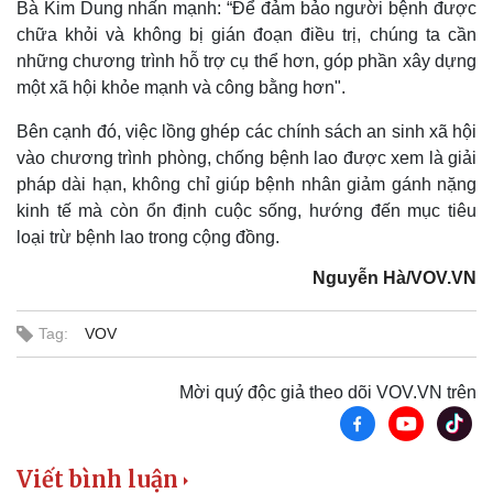
Bà Kim Dung nhấn mạnh: “Để đảm bảo người bệnh được
chữa khỏi và không bị gián đoạn điều trị, chúng ta cần
những chương trình hỗ trợ cụ thể hơn, góp phần xây dựng
một xã hội khỏe mạnh và công bằng hơn".
Bên cạnh đó, việc lồng ghép các chính sách an sinh xã hội
Thể thao
Ô tô - Xe máy
vào chương trình phòng, chống bệnh lao được xem là giải
Bóng đá
Ô tô
pháp dài hạn, không chỉ giúp bệnh nhân giảm gánh nặng
Lịch thi đấu bóng đá
Xe máy
kinh tế mà còn ổn định cuộc sống, hướng đến mục tiêu
Thế giới thể thao
Tư vấn
loại trừ bệnh lao trong cộng đồng.
eSports
Hậu trường
Nguyễn Hà/VOV.VN
Tag:
VOV
Mời quý độc giả theo dõi VOV.VN trên
Viết bình luận