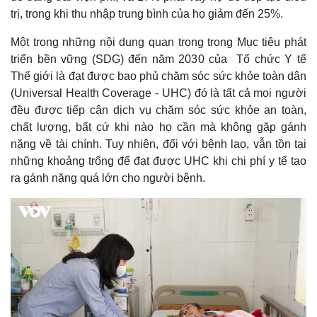
Khởi nghiệp
Tiêu dùng
trị, trong khi thu nhập trung bình của họ giảm đến 25%.
Tỷ giá
Chứng khoán
Một trong những nội dung quan trọng trong Mục tiêu phát
Giá cà phê
triển bền vững (SDG) đến năm 2030 của Tổ chức Y tế
Thế giới là đạt được bao phủ chăm sóc sức khỏe toàn dân
(Universal Health Coverage - UHC) đó là tất cả mọi người
đều được tiếp cận dịch vụ chăm sóc sức khỏe an toàn,
chất lượng, bất cứ khi nào họ cần mà không gặp gánh
nặng về tài chính. Tuy nhiên, đối với bệnh lao, vẫn tồn tại
những khoảng trống để đạt được UHC khi chi phí y tế tạo
ra gánh nặng quá lớn cho người bệnh.