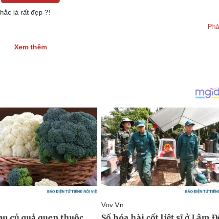
ắc là rất đẹp ?!
Phả
Xem thêm