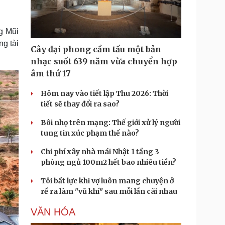
Doanh nghiệp 24h
Tin Công nghệ
Doanh nhân
Trải nghiệm
ì cộng đồng
Chuyển đổi số
ng Mũi
g tài
Cây đại phong cầm tấu một bản
u lịch
Podcast
nhạc suốt 639 năm vừa chuyển hợp
Tư vấn
Câu chuyện thời sự
âm thứ 17
Săn Tour
Đọc truyện đêm khuya
heck-in
Cửa sổ tình yêu
Hôm nay vào tiết lập Thu 2026: Thời
Kể chuyện cho bé
tiết sẽ thay đổi ra sao?
Hạt giống tâm hồn
Bôi nhọ trên mạng: Thế giới xử lý người
tung tin xúc phạm thế nào?
Chi phí xây nhà mái Nhật 1 tầng 3
phòng ngủ 100m2 hết bao nhiêu tiền?
Tôi bất lực khi vợ luôn mang chuyện ở
rể ra làm "vũ khí" sau mỗi lần cãi nhau
VĂN HÓA