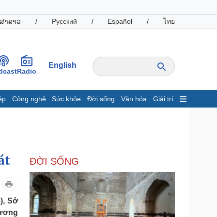
ສາລາວ
/
Русский
/
Español
/
ไทย
English
dcast
Radio
ệp
Công nghệ
Sức khỏe
Đời sống
Văn hóa
Giải trí
inh tế
Thị trường
ất động sản
Giá vàng
hởi nghiệp
Tiêu dùng
Tỷ giá
át
ĐỜI SỐNG
Chứng khoán
Giá cà phê
oanh nghiệp
Công nghệ
), Sở
rương
hông tin doanh nghiệp
Sành điệu