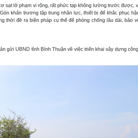
cơ sạt lở phạm vi rộng, rất phức tạp không lường trước được, v
n khẩn trương tập trung nhân lực, thiết bị để khắc phục hậ
ng thời đề ra biện pháp cụ thể để phòng chống lâu dài, bảo vệ
ản gửi UBND tỉnh Bình Thuận về việc triển khai xây dựng công 