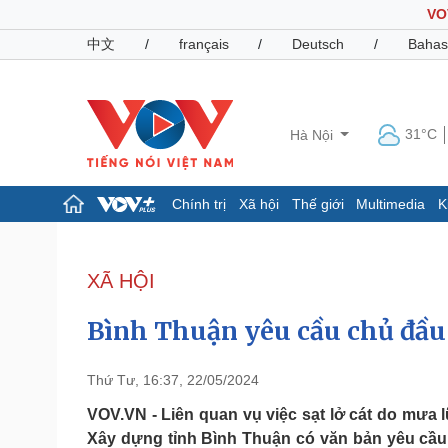
VO
中文
/
français
/
Deutsch
/
Bahas
31°C
Hà Nội
Chính trị
Xã hội
Thế giới
Multimedia
K
Chính trị
Xã hội
Đảng
Tin 24h
XÃ HỘI
Tổ chức nhân sự
Dự báo thời tiết
Quốc hội
Giáo dục
Bình Thuận yêu cầu chủ đầu 
Nhận diện sự thật
Dấu ấn VOV
Việc làm
Biển đảo
Thứ Tư, 16:37, 22/05/2024
Pháp luật
Quân sự - Quốc phòng
VOV.VN - Liên quan vụ việc sạt lở cát do mưa l
Xây dựng tỉnh Bình Thuận có văn bản yêu cầu
Vụ án
Vũ khí