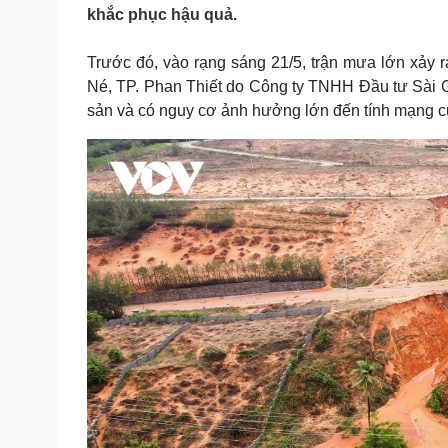
Tin nóng
Việt Nam
khắc phục hậu quả.
Tư vấn luật
Phân tích
Trước đó, vào rạng sáng 21/5, trận mưa lớn xảy ra
Né, TP. Phan Thiết do Công ty TNHH Đầu tư Sài Gò
Sức khỏe
Đời sống
sản và có nguy cơ ảnh hưởng lớn đến tính mạng c
Dinh dưỡng - món ngon
Nhà đẹp
Cây thuốc
Blog
Sản phụ khoa
Tình yêu - Gia đình
Nhi khoa
Nam khoa
Làm đẹp - giảm cân
Phòng mạch online
Ăn sạch sống khỏe
Cải chính