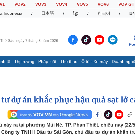
V1
VOV2
VOV3
VOV4
VOV5
VOV6
VOV GT
a Indonesia
/
日本語
/
ខ្មែរ
/
한국어
/
ພາ
Thứ Sáu, ngày 7 tháng 8 năm 2026
Po
inh tế
Thị trường
Pháp luật
Thể thao
Ô tô - Xe máy
Doanh nghi
Thế giới
Multimedia
K
Quan sát
Video
B
Cuộc sống đó đây
Ảnh
K
Hồ sơ
E-Magazine
tư dự án khắc phục hậu quả sạt lở c
Infographic
Thể thao
Ô tô - Xe máy
D
ũ xảy ra tại phường Mũi Né, TP. Phan Thiết, chiều nay (22/5
 Công ty TNHH Đầu tư Sài Gòn, chủ đầu tư dự án khẩn t
Bóng đá
Ô tô
T