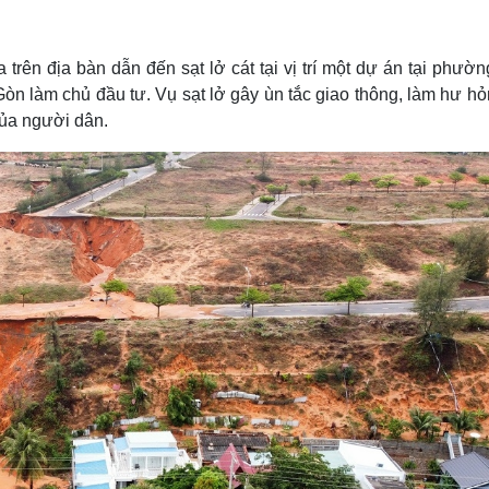
Lịch thi đấu bóng đá
Xe máy
Thế giới thể thao
Tư vấn
eSports
V
 trên địa bàn dẫn đến sạt lở cát tại vị trí một dự án tại phườ
Hậu trường
n làm chủ đầu tư. Vụ sạt lở gây ùn tắc giao thông, làm hư hỏn
Văn hóa
Giải trí
D
ủa người dân.
Sân khấu - Điện ảnh
Nghệ sĩ
Văn học
Thời trang
Âm nhạc
Sao Việt
c
Di sản