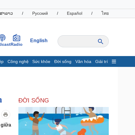
ສາລາວ
/
Русский
/
Español
/
ไทย
English
dcast
Radio
ệp
Công nghệ
Sức khỏe
Đời sống
Văn hóa
Giải trí
inh tế
Thị trường
ất động sản
Giá vàng
hởi nghiệp
Tiêu dùng
Tỷ giá
n
ĐỜI SỐNG
Chứng khoán
Giá cà phê
oanh nghiệp
Công nghệ
 giữa
hông tin doanh nghiệp
Sành điệu