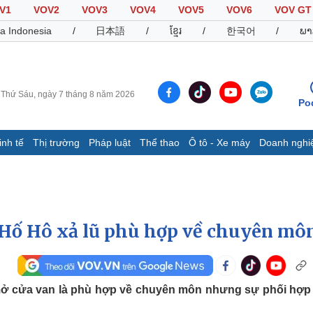
V1
VOV2
VOV3
VOV4
VOV5
VOV6
VOV GT
a Indonesia
/
日本語
/
ខ្មែរ
/
한국어
/
ພາ
Thứ Sáu, ngày 7 tháng 8 năm 2026
Po
inh tế
Thị trường
Pháp luật
Thể thao
Ô tô - Xe máy
Doanh nghi
Thế giới
Multimedia
K
Quan sát
Video
B
Cuộc sống đó đây
Ảnh
K
Hồ sơ
E-Magazine
Hố Hô xả lũ phù hợp về chuyên mô
Infographic
Thể thao
Ô tô - Xe máy
D
mở cửa van là phù hợp về chuyên môn nhưng sự phối hợp
Bóng đá
Ô tô
T