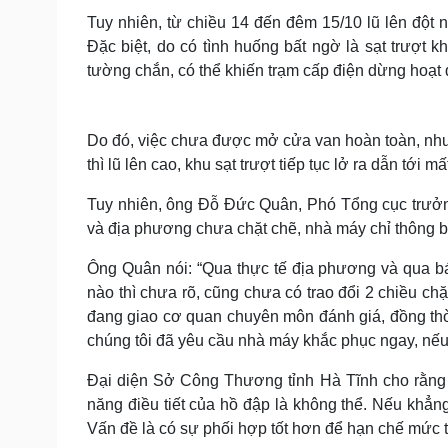
Tuy nhiên, từ chiều 14 đến đêm 15/10 lũ lên đột n
Đặc biệt, do có tình huống bất ngờ là sạt trượt 
tường chắn, có thể khiến trạm cấp điện dừng hoạ
Do đó, việc chưa được mở cửa van hoàn toàn, nh
thì lũ lên cao, khu sạt trượt tiếp tục lở ra dẫn tớ
Tuy nhiên, ông Đỗ Đức Quân, Phó Tổng cục trưở
và địa phương chưa chặt chẽ, nhà máy chỉ thông b
Ông Quân nói: “Qua thực tế địa phương và qua báo
nào thì chưa rõ, cũng chưa có trao đổi 2 chiều chặ
đang giao cơ quan chuyên môn đánh giá, đồng thời 
chúng tôi đã yêu cầu nhà máy khắc phục ngay, nếu 
Đại diện Sở Công Thương tỉnh Hà Tĩnh cho rằng 
năng điều tiết của hồ đập là không thể. Nếu khẳn
Vấn đề là có sự phối hợp tốt hơn để hạn chế mức th