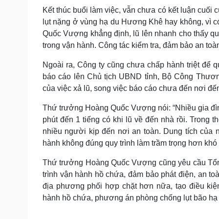
Kết thúc buổi làm việc, vẫn chưa có kết luận cuối 
lụt nặng ở vùng hạ du Hương Khê hay không, vì 
Quốc Vượng khẳng định, lũ lên nhanh cho thấy qu
trong vận hành. Công tác kiểm tra, đảm bảo an to
Ngoài ra, Công ty cũng chưa chấp hành triệt để q
báo cáo lên Chủ tịch UBND tỉnh, Bộ Công Thươn
của việc xả lũ, song việc báo cáo chưa đến nơi đế
Thứ trưởng Hoàng Quốc Vượng nói: “Nhiều gia đình
phút đến 1 tiếng có khi lũ về đến nhà rồi. Trong 
nhiều người kịp đến nơi an toàn. Dung tích củ
hành không đúng quy trình làm trầm trọng hơn khó
Thứ trưởng Hoàng Quốc Vượng cũng yêu cầu Tổng 
trình vận hành hồ chứa, đảm bảo phát điện, an toà
địa phương phối hợp chặt hơn nữa, tạo điều kiện
hành hồ chứa, phương án phòng chống lụt bão hạ 