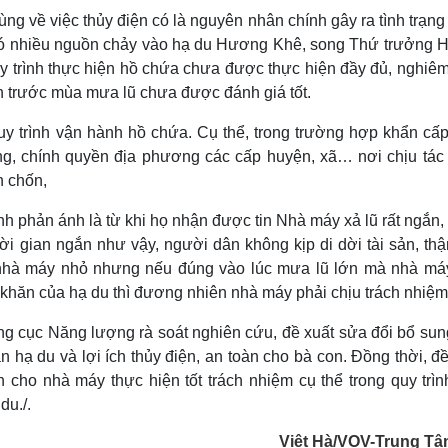
cùng về việc thủy điện có là nguyên nhân chính gây ra tình trạn
có nhiều nguồn chảy vào hạ du Hương Khê, song Thứ trưởng 
y trình thực hiện hồ chứa chưa được thực hiện đầy đủ, nghiêm
àn trước mùa mưa lũ chưa được đánh giá tốt.
uy trình vận hành hồ chứa. Cụ thể, trong trường hợp khẩn cấp
g, chính quyền địa phương các cấp huyện, xã… nơi chịu tác
n chốn,
 phản ánh là từ khi họ nhận được tin Nhà máy xả lũ rất ngắn, 
thời gian ngắn như vậy, người dân không kịp di dời tài sản, th
a nhà máy nhỏ nhưng nếu đúng vào lúc mưa lũ lớn mà nhà má
 khăn của hạ du thì đương nhiên nhà máy phải chịu trách nhiệm
cục Năng lượng rà soát nghiên cứu, đề xuất sửa đổi bổ sun
n hạ du và lợi ích thủy điện, an toàn cho bà con. Đồng thời, đ
 cho nhà máy thực hiện tốt trách nhiệm cụ thể trong quy trìn
du./.
Việt Hà/VOV-Trung Tâ