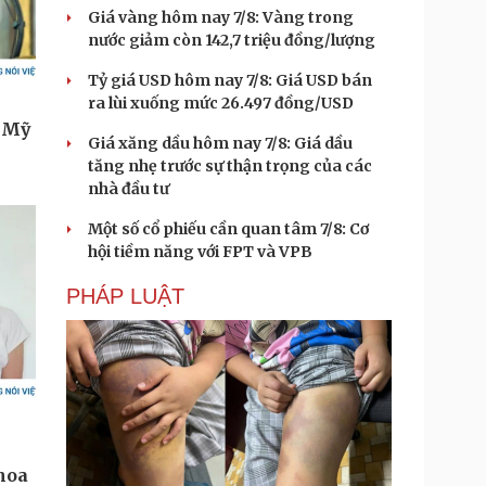
Giá vàng hôm nay 7/8: Vàng trong
nước giảm còn 142,7 triệu đồng/lượng
Tỷ giá USD hôm nay 7/8: Giá USD bán
ra lùi xuống mức 26.497 đồng/USD
Giá xăng dầu hôm nay 7/8: Giá dầu
tăng nhẹ trước sự thận trọng của các
nhà đầu tư
Một số cổ phiếu cần quan tâm 7/8: Cơ
hội tiềm năng với FPT và VPB
PHÁP LUẬT