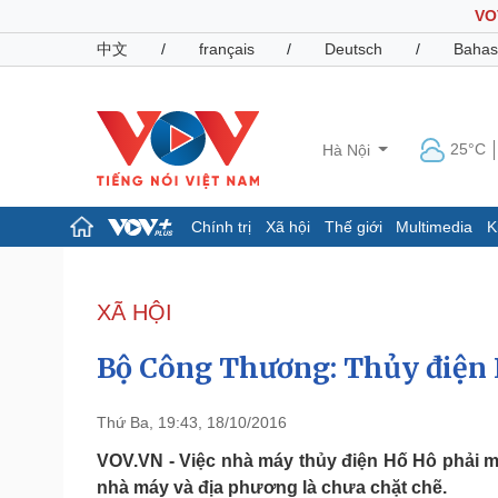
VO
中文
/
français
/
Deutsch
/
Bahas
25°C
Hà Nội
Chính trị
Xã hội
Thế giới
Multimedia
K
Chính trị
Xã hội
Đảng
Tin 24h
XÃ HỘI
Tổ chức nhân sự
Dự báo thời tiết
Quốc hội
Giáo dục
Bộ Công Thương: Thủy điện 
Nhận diện sự thật
Dấu ấn VOV
Việc làm
Biển đảo
Thứ Ba, 19:43, 18/10/2016
Pháp luật
Quân sự - Quốc phòng
VOV.VN - Việc nhà máy thủy điện Hố Hô phải 
nhà máy và địa phương là chưa chặt chẽ.
Vụ án
Vũ khí