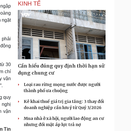
KINH TẾ
g ngập
Hoàng
 ngặt
 phải
 động
từ 30
Cần hiểu đúng quy định thời hạn sử
ậm chí
dụng chung cư
y vận
Loại rau rừng mọng nước được người
”.
thành phố ưa chuộng
g quy
Kê khai thuế giá trị gia tăng: 3 thay đổi
ề nghị
doanh nghiệp cần lưu ý từ Quý 3/2026
h vận
Mua nhà ở xã hội, người lao động an cư
nhưng đối mặt áp lực trả nợ
m Tin