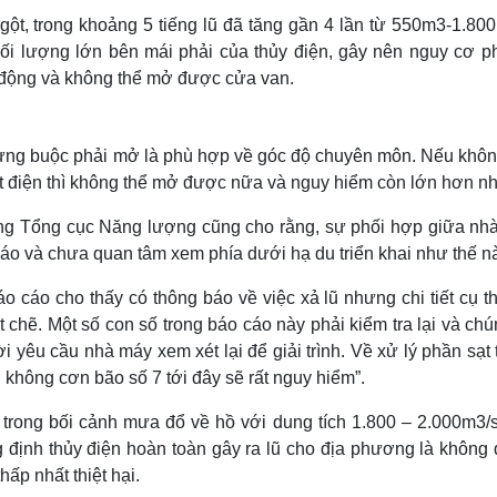
gột, trong khoảng 5 tiếng lũ đã tăng gần 4 lần từ 550m3-1.80
khối lượng lớn bên mái phải của thủy điện, gây nên nguy cơ p
t động và không thể mở được cửa van.
ưng buộc phải mở là phù hợp về góc độ chuyên môn. Nếu khô
i mất điện thì không thể mở được nữa và nguy hiểm còn lớn hơn nh
ng Tổng cục Năng lượng cũng cho rằng, sự phối hợp giữa nh
áo và chưa quan tâm xem phía dưới hạ du triển khai như thế n
 cáo cho thấy có thông báo về việc xả lũ nhưng chi tiết cụ th
t chẽ. Một số con số trong báo cáo này phải kiểm tra lại và chú
yêu cầu nhà máy xem xét lại để giải trình. Về xử lý phần sạt 
không cơn bão số 7 tới đây sẽ rất nguy hiểm”.
trong bối cảnh mưa đổ về hồ với dung tích 1.800 – 2.000m3/s
g định thủy điện hoàn toàn gây ra lũ cho địa phương là không 
ấp nhất thiệt hại.