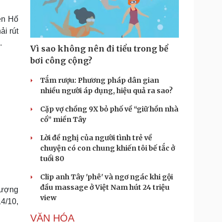
Doanh nghiệp 24h
Tin Công nghệ
Doanh nhân
Trải nghiệm
ện Hố
ì cộng đồng
Chuyển đổi số
ải rút
.
Vì sao không nên đi tiểu trong bể
u lịch
Podcast
bơi công cộng?
Tư vấn
Câu chuyện thời sự
Săn Tour
Đọc truyện đêm khuya
Tắm rượu: Phương pháp dân gian
heck-in
Cửa sổ tình yêu
nhiều người áp dụng, hiệu quả ra sao?
Kể chuyện cho bé
Cặp vợ chồng 9X bỏ phố về “giữ hồn nhà
Hạt giống tâm hồn
cổ” miền Tây
Lời đề nghị của người tình trẻ về
chuyện có con chung khiến tôi bế tắc ở
tuổi 80
Clip anh Tây 'phê' và ngơ ngác khi gội
đầu massage ở Việt Nam hút 24 triệu
lượng
view
4/10,
VĂN HÓA