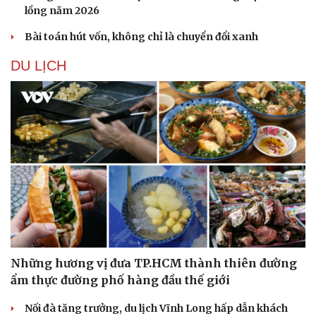
lồng năm 2026
Bài toán hút vốn, không chỉ là chuyển đổi xanh
DU LỊCH
Sức khỏe
Đời sống
Dinh dưỡng - món ngon
Nhà đẹp
Cây thuốc
Blog
Sản phụ khoa
Tình yêu - Gia đình
Nhi khoa
Nam khoa
Làm đẹp - giảm cân
Phòng mạch online
Ăn sạch sống khỏe
Những hương vị đưa TP.HCM thành thiên đường
ẩm thực đường phố hàng đầu thế giới
Nối đà tăng trưởng, du lịch Vĩnh Long hấp dẫn khách