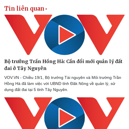
Thể thao
Ô tô - Xe máy
Tin liên quan
Bóng đá
Ô tô
Lịch thi đấu bóng đá
Xe máy
Thế giới thể thao
Tư vấn
eSports
Hậu trường
Bộ trưởng Trần Hồng Hà: Cần đổi mới quản lý đất
đai ở Tây Nguyên
VOV.VN - Chiều 19/1, Bộ trưởng Tài nguyên và Môi trường Trần
Hồng Hà đã làm việc với UBND tỉnh Đăk Nông về quản lý, sử
dụng đất đai tại 5 tỉnh Tây Nguyên.