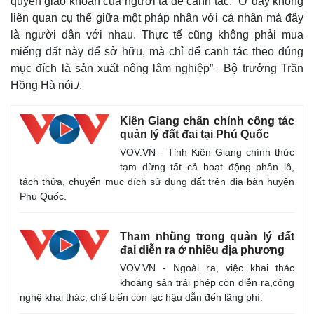
quyền giao khoán của người ta để canh tác. “Ở đây không
liên quan cụ thể giữa một pháp nhân với cá nhân mà đây
là người dân với nhau. Thực tế cũng không phải mua
miếng đất này để sở hữu, mà chỉ để canh tác theo đúng
mục đích là sản xuất nông lâm nghiệp” –Bộ trưởng Trần
Hồng Hà nói./.
Kiên Giang chấn chỉnh công tác
quản lý đất đai tại Phú Quốc
VOV.VN - Tỉnh Kiên Giang chính thức
tạm dừng tất cả hoạt động phân lô,
tách thửa, chuyển mục đích sử dụng đất trên địa bàn huyện
Phú Quốc.
Tham nhũng trong quản lý đất
đai diễn ra ở nhiều địa phương
VOV.VN - Ngoài ra, việc khai thác
khoáng sản trái phép còn diễn ra,công
nghệ khai thác, chế biến còn lạc hậu dẫn đến lãng phí.