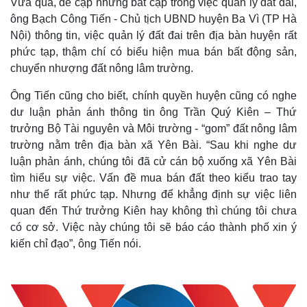
Vừa qua, đề cập những bất cập trong việc quản lý đất đai,
ông Bạch Công Tiến - Chủ tịch UBND huyện Ba Vì (TP Hà
Nội) thông tin, việc quản lý đất đai trên địa bàn huyện rất
phức tạp, thậm chí có biểu hiện mua bán bất động sản,
chuyển nhượng đất nông lâm trường.
Ông Tiến cũng cho biết, chính quyền huyện cũng có nghe
dư luận phản ánh thông tin ông Trần Quý Kiên – Thứ
trưởng Bộ Tài nguyên và Môi trường - “gom” đất nông lâm
trường nằm trên địa bàn xã Yên Bài. “Sau khi nghe dư
luận phản ánh, chúng tôi đã cử cán bộ xuống xã Yên Bài
tìm hiểu sự việc. Vấn đề mua bán đất theo kiểu trao tay
như thế rất phức tạp. Nhưng để khẳng định sự việc liên
quan đến Thứ trưởng Kiên hay không thì chúng tôi chưa
có cơ sở. Việc này chúng tôi sẽ báo cáo thành phố xin ý
kiến chỉ đạo”, ông Tiến nói.