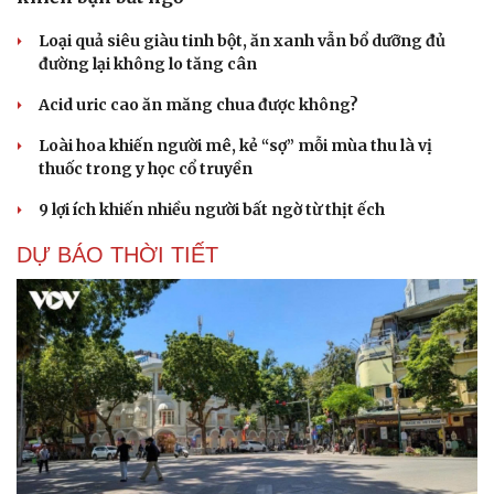
Loại quả siêu giàu tinh bột, ăn xanh vẫn bổ dưỡng đủ
đường lại không lo tăng cân
Acid uric cao ăn măng chua được không?
Loài hoa khiến người mê, kẻ “sợ” mỗi mùa thu là vị
thuốc trong y học cổ truyền
9 lợi ích khiến nhiều người bất ngờ từ thịt ếch
DỰ BÁO THỜI TIẾT