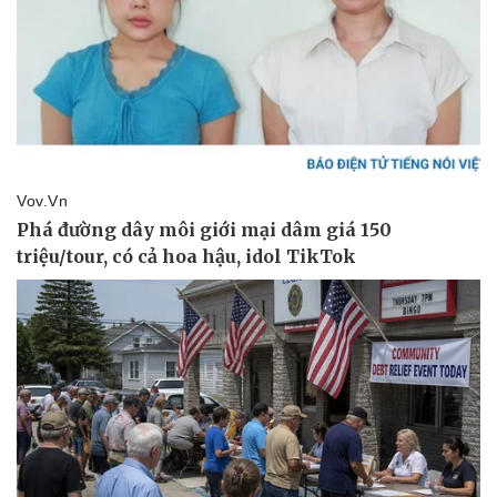
Vụ án
Vũ khí
Tin nóng
Việt Nam
Tư vấn luật
Phân tích