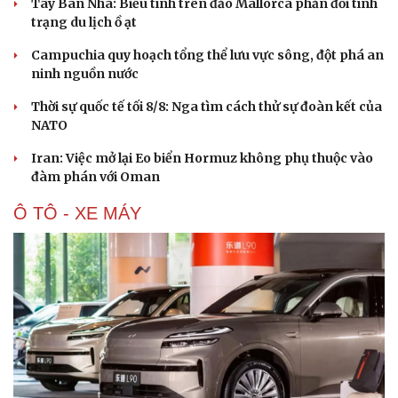
Tây Ban Nha: Biểu tình trên đảo Mallorca phản đối tình
trạng du lịch ồ ạt
Campuchia quy hoạch tổng thể lưu vực sông, đột phá an
ninh nguồn nước
Thời sự quốc tế tối 8/8: Nga tìm cách thử sự đoàn kết của
NATO
Iran: Việc mở lại Eo biển Hormuz không phụ thuộc vào
đàm phán với Oman
Ô TÔ - XE MÁY
Du lịch
Podcast
Tư vấn
Câu chuyện thời sự
Săn Tour
Đọc truyện đêm khuya
check-in
Cửa sổ tình yêu
Kể chuyện cho bé