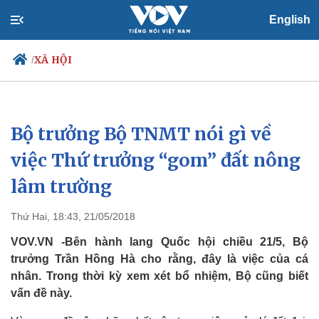
English
XÃ HỘI
/
Bộ trưởng Bộ TNMT nói gì về
Chính trị
Xã hội
Đảng
Tin 24h
việc Thứ trưởng “gom” đất nông
Tổ chức nhân sự
Dự báo thời tiết
lâm trường
Quốc hội
Giáo dục
Nhận diện sự thật
Dấu ấn VOV
Việc làm
Thứ Hai, 18:43, 21/05/2018
Biển đảo
VOV.VN -Bên hành lang Quốc hội chiều 21/5, Bộ
trưởng Trần Hồng Hà cho rằng, đây là việc của cá
nhân. Trong thời kỳ xem xét bổ nhiệm, Bộ cũng biết
vấn đề này.