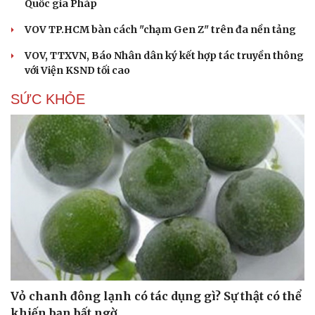
Quốc gia Pháp
VOV TP.HCM bàn cách "chạm Gen Z" trên đa nền tảng
VOV, TTXVN, Báo Nhân dân ký kết hợp tác truyền thông
với Viện KSND tối cao
SỨC KHỎE
Vỏ chanh đông lạnh có tác dụng gì? Sự thật có thể
khiến bạn bất ngờ