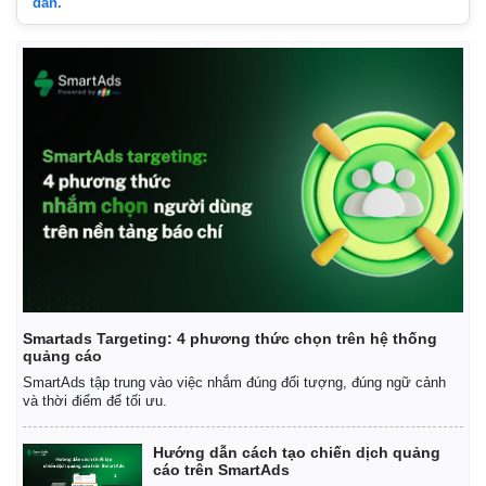
dẫn.
Smartads Targeting: 4 phương thức chọn trên hệ thống
quảng cáo
Kinh tế
Thị trường
SmartAds tập trung vào việc nhắm đúng đối tượng, đúng ngữ cảnh
và thời điểm để tối ưu.
Bất động sản
Giá vàng
Khởi nghiệp
Tiêu dùng
Tỷ giá
Hướng dẫn cách tạo chiến dịch quảng
cáo trên SmartAds
Chứng khoán