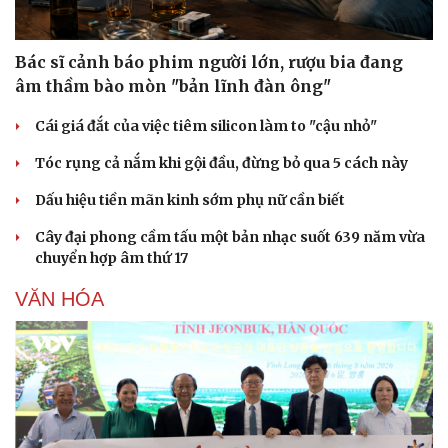
Bác sĩ cảnh báo phim người lớn, rượu bia đang
âm thầm bào mòn "bản lĩnh đàn ông"
Doanh nghiệp
Công nghệ
Thông tin doanh nghiệp
Sành điệu
Cái giá đắt của việc tiêm silicon làm to "cậu nhỏ"
Doanh nghiệp 24h
Tin Công nghệ
Tóc rụng cả nắm khi gội đầu, đừng bỏ qua 5 cách này
Doanh nhân
Trải nghiệm
Vì cộng đồng
Chuyển đổi số
Dấu hiệu tiền mãn kinh sớm phụ nữ cần biết
Cây đại phong cầm tấu một bản nhạc suốt 639 năm vừa
chuyển hợp âm thứ 17
VĂN HÓA