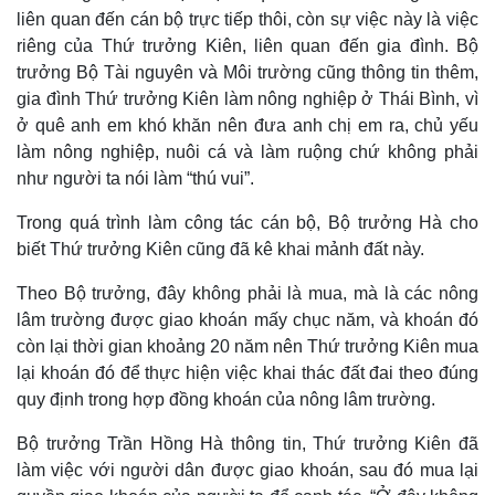
liên quan đến cán bộ trực tiếp thôi, còn sự việc này là việc
riêng của Thứ trưởng Kiên, liên quan đến gia đình. Bộ
trưởng Bộ Tài nguyên và Môi trường cũng thông tin thêm,
gia đình Thứ trưởng Kiên làm nông nghiệp ở Thái Bình, vì
ở quê anh em khó khăn nên đưa anh chị em ra, chủ yếu
làm nông nghiệp, nuôi cá và làm ruộng chứ không phải
như người ta nói làm “thú vui”.
Trong quá trình làm công tác cán bộ, Bộ trưởng Hà cho
biết Thứ trưởng Kiên cũng đã kê khai mảnh đất này.
Theo Bộ trưởng, đây không phải là mua, mà là các nông
lâm trường được giao khoán mấy chục năm, và khoán đó
Thế giới
Multimedia
còn lại thời gian khoảng 20 năm nên Thứ trưởng Kiên mua
Quan sát
Video
Cuộc sống đó đây
Ảnh
lại khoán đó để thực hiện việc khai thác đất đai theo đúng
Hồ sơ
E-Magazine
quy định trong hợp đồng khoán của nông lâm trường.
Infographic
Bộ trưởng Trần Hồng Hà thông tin, Thứ trưởng Kiên đã
làm việc với người dân được giao khoán, sau đó mua lại