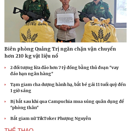
Biên phòng Quảng Trị ngăn chặn vận chuyển
hơn 210 kg vật liệu nổ
2 đối tượng lừa đảo hơn 7 tỷ đồng bằng thủ đoạn "vay
đáo hạn ngân hàng"
Tạm giam cha dượng hành hạ, bắt bé gái 11 tuổi quỳ đến
Văn hóa
Giải trí
1 giờ sáng
Sân khấu - Điện ảnh
Nghệ sĩ
Văn học
Thời trang
Bị bắt sau khi qua Campuchia mua súng quân dụng để
Âm nhạc
Sao Việt
"phòng thân"
Di sản
Bắt giam nữ TikToker Phượng Nguyễn
THỂ THAO