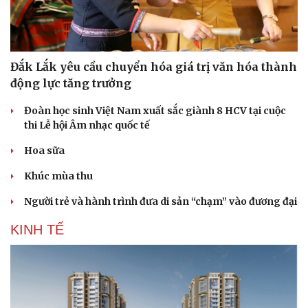
Doanh nghiệp
Công nghệ
Đắk Lắk yêu cầu chuyển hóa giá trị văn hóa thành
động lực tăng trưởng
Thông tin doanh nghiệp
Sành điệu
Doanh nghiệp 24h
Tin Công nghệ
Đoàn học sinh Việt Nam xuất sắc giành 8 HCV tại cuộc
Doanh nhân
Trải nghiệm
thi Lễ hội Âm nhạc quốc tế
Vì cộng đồng
Chuyển đổi số
Hoa sữa
Khúc mùa thu
Người trẻ và hành trình đưa di sản “chạm” vào đương đại
KINH TẾ