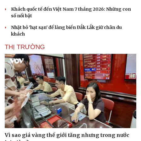
Khách quốc tế đến Việt Nam 7 tháng 2026: Những con
số nổi bật
Nhặt bỏ 'hạt sạn' để làng biển Đắk Lắk giữ chân du
khách
THỊ TRƯỜNG
Sức khỏe
Đời sống
Dinh dưỡng - món ngon
Nhà đẹp
Cây thuốc
Blog
Sản phụ khoa
Tình yêu - Gia đình
Nhi khoa
Nam khoa
Làm đẹp - giảm cân
Phòng mạch online
Ăn sạch sống khỏe
Vì sao giá vàng thế giới tăng nhưng trong nước