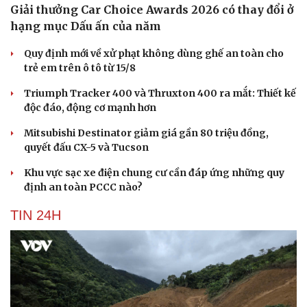
Giải thưởng Car Choice Awards 2026 có thay đổi ở
hạng mục Dấu ấn của năm
Quy định mới về xử phạt không dùng ghế an toàn cho
trẻ em trên ô tô từ 15/8
Triumph Tracker 400 và Thruxton 400 ra mắt: Thiết kế
độc đáo, động cơ mạnh hơn
Mitsubishi Destinator giảm giá gần 80 triệu đồng,
quyết đấu CX-5 và Tucson
Khu vực sạc xe điện chung cư cần đáp ứng những quy
định an toàn PCCC nào?
TIN 24H
Du lịch
Podcast
Tư vấn
Câu chuyện thời sự
Săn Tour
Đọc truyện đêm khuya
check-in
Cửa sổ tình yêu
Kể chuyện cho bé