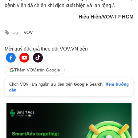
bệnh viện dã chiến khi dịch xuất hiện và lan rộng./.
Hiếu Hiền/VOV-TP HCM
Tag:
VOV
Mời quý độc giả theo dõi VOV.VN trên
Thêm VOV trên Google
Chọn VOV làm nguồn ưu tiên trên
Google Search
.
Xem hướng
Thế giới
Multimedia
dẫn.
Quan sát
Video
Cuộc sống đó đây
Ảnh
Hồ sơ
E-Magazine
Infographic