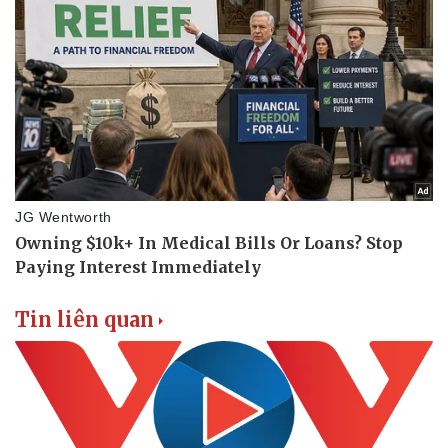
Vụ án
Vũ khí
Tin nóng
Việt Nam
Tư vấn luật
Phân tích
Tin liên quan