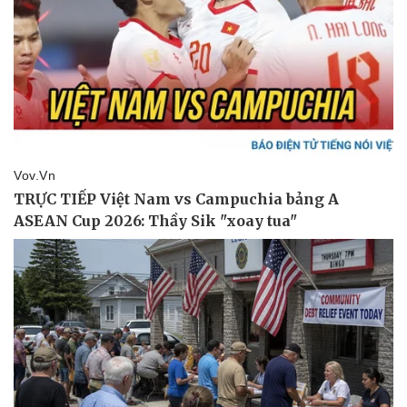
Kinh tế
Thị trường
Bất động sản
Giá vàng
Khởi nghiệp
Tiêu dùng
Tỷ giá
Chứng khoán