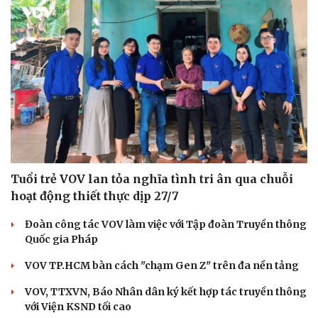
Tuổi trẻ VOV lan tỏa nghĩa tình tri ân qua chuỗi
hoạt động thiết thực dịp 27/7
Đoàn công tác VOV làm việc với Tập đoàn Truyền thông
Quốc gia Pháp
VOV TP.HCM bàn cách "chạm Gen Z" trên đa nền tảng
VOV, TTXVN, Báo Nhân dân ký kết hợp tác truyền thông
với Viện KSND tối cao