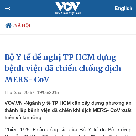
English
XÃ HỘI
/
Bộ Y tế đề nghị TP HCM dựng
Chính trị
Xã hội
Đảng
Tin 24h
bệnh viện dã chiến chống dịch
Tổ chức nhân sự
Dự báo thời tiết
MERS- CoV
Quốc hội
Giáo dục
Nhận diện sự thật
Dấu ấn VOV
Việc làm
Thứ Sáu, 20:57, 19/06/2015
Biển đảo
VOV.VN -Ngành y tế TP HCM cần xây dựng phương án
thành lập bệnh viện dã chiến khi dịch MERS- CoV xuất
hiện và lan rộng.
Chiều 19/6, Đoàn công tác của Bộ Y tế do Bộ trưởng