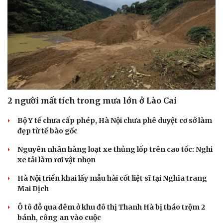
2 người mất tích trong mưa lớn ở Lào Cai
Bộ Y tế chưa cấp phép, Hà Nội chưa phê duyệt cơ sở làm
đẹp từ tế bào gốc
Nguyên nhân hàng loạt xe thủng lốp trên cao tốc: Nghi
xe tải làm rơi vật nhọn
Hà Nội triển khai lấy mẫu hài cốt liệt sĩ tại Nghĩa trang
Mai Dịch
Ô tô đỗ qua đêm ở khu đô thị Thanh Hà bị tháo trộm 2
bánh, công an vào cuộc