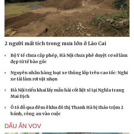
Hạt giống tâm hồn
2 người mất tích trong mưa lớn ở Lào Cai
Bộ Y tế chưa cấp phép, Hà Nội chưa phê duyệt cơ sở làm
đẹp từ tế bào gốc
Nguyên nhân hàng loạt xe thủng lốp trên cao tốc: Nghi
xe tải làm rơi vật nhọn
Hà Nội triển khai lấy mẫu hài cốt liệt sĩ tại Nghĩa trang
Mai Dịch
Ô tô đỗ qua đêm ở khu đô thị Thanh Hà bị tháo trộm 2
bánh, công an vào cuộc
DẤU ẤN VOV