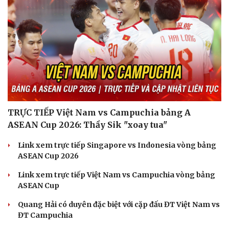
TRỰC TIẾP Việt Nam vs Campuchia bảng A
ASEAN Cup 2026: Thầy Sik "xoay tua"
Link xem trực tiếp Singapore vs Indonesia vòng bảng
Văn hóa
Giải trí
ASEAN Cup 2026
Sân khấu - Điện ảnh
Nghệ sĩ
Link xem trực tiếp Việt Nam vs Campuchia vòng bảng
Văn học
Thời trang
ASEAN Cup
Âm nhạc
Sao Việt
Di sản
Quang Hải có duyên đặc biệt với cặp đấu ĐT Việt Nam vs
ĐT Campuchia