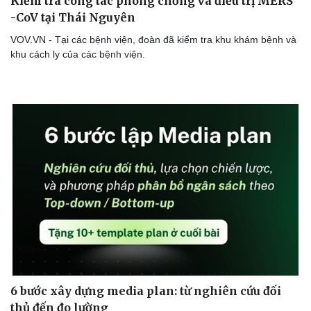
Kiểm tra công tác phòng chống và điều trị MERS
Thể thao
Ô tô - Xe máy
-CoV tại Thái Nguyên
Bóng đá
Ô tô
VOV.VN - Tại các bệnh viện, đoàn đã kiểm tra khu khám bệnh và
Lịch thi đấu bóng đá
Xe máy
khu cách ly của các bệnh viện.
Thế giới thể thao
Tư vấn
eSports
Hậu trường
6 bước xây dựng media plan: từ nghiên cứu đối
thủ đến đo lường