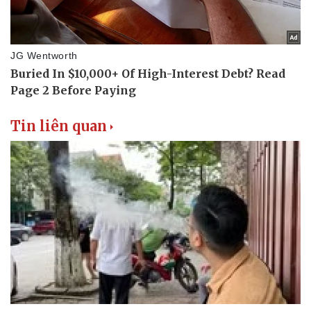
Thể thao
Ô tô - Xe máy
Bóng đá
Ô tô
Lịch thi đấu bóng đá
Xe máy
Thế giới thể thao
Tư vấn
eSports
Hậu trường
Tin liên quan