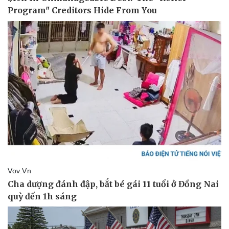
Vụ án
Vũ khí
Tin nóng
Việt Nam
Tư vấn luật
Phân tích