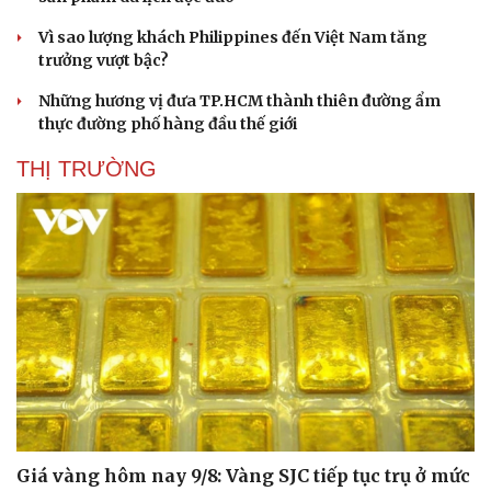
Vì sao lượng khách Philippines đến Việt Nam tăng
trưởng vượt bậc?
Những hương vị đưa TP.HCM thành thiên đường ẩm
thực đường phố hàng đầu thế giới
THỊ TRƯỜNG
Văn hóa
Giải trí
Sân khấu - Điện ảnh
Nghệ sĩ
Văn học
Thời trang
Âm nhạc
Sao Việt
Di sản
Giá vàng hôm nay 9/8: Vàng SJC tiếp tục trụ ở mức