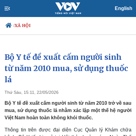
English
XÃ HỘI
/
Bộ Y tế đề xuất cấm người sinh
Chính trị
Xã hội
Đảng
Tin 24h
từ năm 2010 mua, sử dụng thuốc
Tổ chức nhân sự
Dự báo thời tiết
lá
Quốc hội
Giáo dục
Nhận diện sự thật
Dấu ấn VOV
Việc làm
Thứ Sáu, 15:11, 22/05/2026
Biển đảo
Bộ Y tế đề xuất cấm người sinh từ năm 2010 trở về sau
mua, sử dụng thuốc lá nhằm xác lập một thế hệ người
Việt Nam hoàn toàn không khói thuốc.
Thông tin trên được đại diện Cục Quản lý Khám chữa