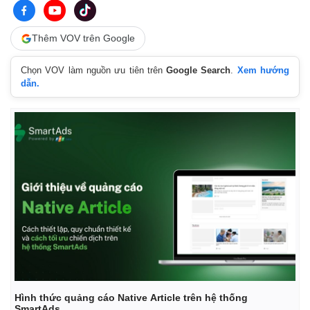
Thêm VOV trên Google
Chọn VOV làm nguồn ưu tiên trên
Google Search
.
Xem hướng
dẫn.
Kinh tế
Thị trường
Bất động sản
Giá vàng
Khởi nghiệp
Tiêu dùng
Tỷ giá
Hình thức quảng cáo Native Article trên hệ thống
Chứng khoán
SmartAds