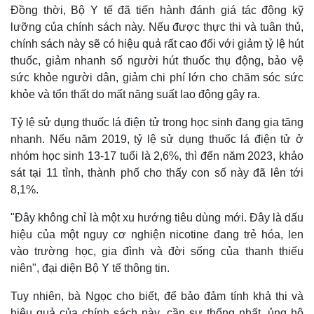
Đồng thời, Bộ Y tế đã tiến hành đánh giá tác động kỹ
lưỡng của chính sách này. Nếu được thực thi và tuân thủ,
chính sách này sẽ có hiệu quả rất cao đối với giảm tỷ lệ hút
thuốc, giảm nhanh số người hút thuốc thụ động, bảo vệ
sức khỏe người dân, giảm chi phí lớn cho chăm sóc sức
khỏe và tổn thất do mất năng suất lao động gây ra.
Tỷ lệ sử dụng thuốc lá điện tử trong học sinh đang gia tăng
nhanh. Nếu năm 2019, tỷ lệ sử dụng thuốc lá điện tử ở
nhóm học sinh 13-17 tuổi là 2,6%, thì đến năm 2023, khảo
sát tại 11 tỉnh, thành phố cho thấy con số này đã lên tới
8,1%.
Thế giới
Multimedia
"Đây không chỉ là một xu hướng tiêu dùng mới. Đây là dấu
Quan sát
Video
hiệu của một nguy cơ nghiện nicotine đang trẻ hóa, len
Cuộc sống đó đây
Ảnh
Hồ sơ
E-Magazine
vào trường học, gia đình và đời sống của thanh thiếu
Infographic
niên", đại diện Bộ Y tế thông tin.
Tuy nhiên, bà Ngọc cho biết, để bảo đảm tính khả thi và
hiệu quả của chính sách này, cần sự thống nhất, ủng hộ