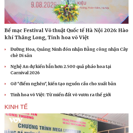
Bế mạc Festival Võ thuật Quốc tế Hà Nội 2026: Hào
khí Thăng Long, Tinh hoa võ Việt
Sức khỏe
Đời sống
Đường Hoa, Quảng Ninh đón nhận Bằng công nhận Cây
Dinh dưỡng - món ngon
Nhà đẹp
chè Di sản
Cây thuốc
Blog
Sản phụ khoa
Tình yêu - Gia đình
Nghệ An dự kiến bắn hơn 2.500 quả pháo hoa tại
Nhi khoa
Carnival 2026
Nam khoa
Gỡ "điểm nghẽn", kiến tạo nguồn cầu cho xuất bản
Làm đẹp - giảm cân
Phòng mạch online
Tinh hoa võ Việt: Từ miền đất võ vươn ra thế giới
Ăn sạch sống khỏe
KINH TẾ