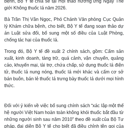
bệnh, Bộ Y tế chia sẻ tại Hội thảo hưởng ứng Ngày Thế
giới Không thuốc lá năm 2026.
Bà Trần Thị Vân Ngọc, Phó Chánh Văn phòng Cục Quản
lý Khám chữa bệnh, cho biết, Bộ Y tế đang soạn thảo dự
án Luật sửa đổi, bổ sung một số điều của Luật Phòng,
chống tác hại của thuốc lá.
Trong đó, Bộ Y tế đề xuất 2 chính sách, gồm: Cấm sản
xuất, kinh doanh, tàng trữ, quá cảnh, vận chuyển, quảng
cáo, khuyến mại, tài trợ, chứa chấp, sử dụng thuốc lá điện
tử, thuốc lá nung nóng, thuốc lá mới khác và cấm cơ sở
bán buôn, bán lẻ thuốc lá trưng bày thuốc lá dưới mọi hình
thức.
Đối với ý kiến về việc bổ sung chính sách “xác lập một thế
hệ người Việt Nam hoàn toàn không khói thuốc bắt đầu từ
những người sinh sau năm 2010” theo đề xuất của Bộ Tư
pháp, đại diện Bộ Y tế cho biết đã điều chỉnh tên gọi của