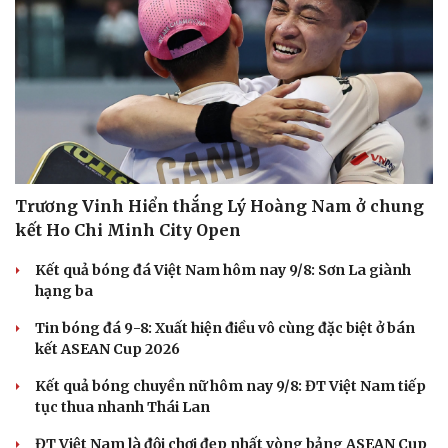
Trương Vinh Hiển thắng Lý Hoàng Nam ở chung
kết Ho Chi Minh City Open
Kết quả bóng đá Việt Nam hôm nay 9/8: Sơn La giành
hạng ba
Tin bóng đá 9-8: Xuất hiện điều vô cùng đặc biệt ở bán
kết ASEAN Cup 2026
Du lịch
Podcast
Tư vấn
Câu chuyện thời sự
Kết quả bóng chuyền nữ hôm nay 9/8: ĐT Việt Nam tiếp
Săn Tour
Đọc truyện đêm khuya
tục thua nhanh Thái Lan
check-in
Cửa sổ tình yêu
Kể chuyện cho bé
ĐT Việt Nam là đội chơi đẹp nhất vòng bảng ASEAN Cup