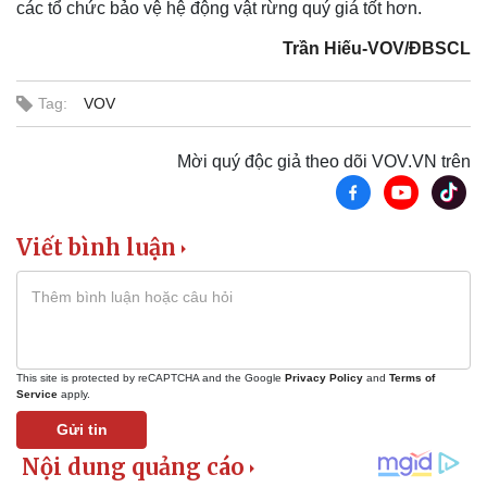
các tổ chức bảo vệ hệ động vật rừng quý giá tốt hơn.
Trần Hiếu-VOV/ĐBSCL
Kinh tế
Thị trường
Bất động sản
Giá vàng
Tag:
VOV
Khởi nghiệp
Tiêu dùng
Tỷ giá
Chứng khoán
Mời quý độc giả theo dõi VOV.VN trên
Giá cà phê
Viết bình luận
This site is protected by reCAPTCHA and the Google
Privacy Policy
and
Terms of
Service
apply.
Gửi tin