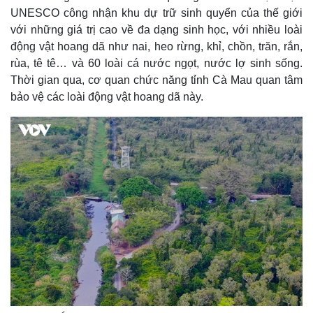
UNESCO công nhận khu dự trữ sinh quyển của thế giới
với những giá trị cao về đa dạng sinh học, với nhiều loài
động vật hoang dã như nai, heo rừng, khỉ, chồn, trăn, rắn,
rùa, tê tê… và 60 loài cá nước ngọt, nước lợ sinh sống.
Thời gian qua, cơ quan chức năng tỉnh Cà Mau quan tâm
bảo vệ các loài động vật hoang dã này.
Thế giới
Multimedia
Quan sát
Video
Cuộc sống đó đây
Ảnh
Hồ sơ
E-Magazine