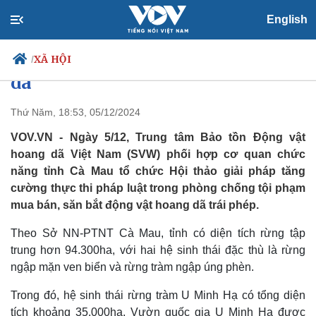
English
Cà Mau tăng cường phòng chống
mua bán, săn bắt động vật hoang
XÃ HỘI
/
dã
Thứ Năm, 18:53, 05/12/2024
Chính trị
Xã hội
VOV.VN - Ngày 5/12, Trung tâm Bảo tồn Động vật
Đảng
Tin 24h
hoang dã Việt Nam (SVW) phối hợp cơ quan chức
Tổ chức nhân sự
Dự báo thời tiết
năng tỉnh Cà Mau tổ chức Hội thảo giải pháp tăng
Quốc hội
Giáo dục
cường thực thi pháp luật trong phòng chống tội phạm
Nhận diện sự thật
Dấu ấn VOV
mua bán, săn bắt động vật hoang dã trái phép.
Việc làm
Biển đảo
Theo Sở NN-PTNT Cà Mau, tỉnh có diện tích rừng tập
trung hơn 94.300ha, với hai hệ sinh thái đặc thù là rừng
ngập mặn ven biển và rừng tràm ngập úng phèn.
Trong đó, hệ sinh thái rừng tràm U Minh Hạ có tổng diện
tích khoảng 35.000ha. Vườn quốc gia U Minh Hạ được