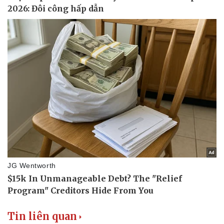
Sức khỏe
Đời sống
Dinh dưỡng - món ngon
Nhà đẹp
Cây thuốc
Blog
Sản phụ khoa
Tình yêu - Gia đình
Nhi khoa
Nam khoa
Làm đẹp - giảm cân
Phòng mạch online
Ăn sạch sống khỏe
Tin liên quan