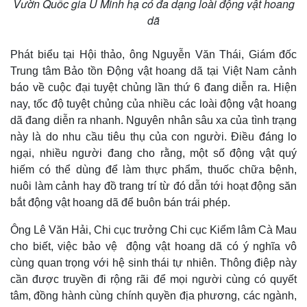
Vườn Quốc gia U Minh hạ có đa dạng loài động vật hoang
Infographic
dã
Phát biểu tại Hội thảo, ông Nguyễn Văn Thái, Giám đốc
Trung tâm Bảo tồn Động vật hoang dã tại Việt Nam cảnh
báo về cuộc đại tuyệt chủng lần thứ 6 đang diễn ra. Hiện
nay, tốc độ tuyệt chủng của nhiều các loài động vật hoang
dã đang diễn ra nhanh. Nguyên nhân sâu xa của tình trạng
này là do nhu cầu tiêu thụ của con người. Điều đáng lo
ngại, nhiều người đang cho rằng, một số động vật quý
hiếm có thể dùng để làm thực phẩm, thuốc chữa bệnh,
nuôi làm cảnh hay đồ trang trí từ đó dẫn tới hoạt động săn
bắt động vật hoang dã để buôn bán trái phép.
Ông Lê Văn Hải, Chi cục trưởng Chi cục Kiểm lâm Cà Mau
cho biết, việc bảo vệ động vật hoang dã có ý nghĩa vô
cùng quan trọng với hệ sinh thái tự nhiên. Thông điệp này
cần được truyền đi rộng rãi để mọi người cùng có quyết
tâm, đồng hành cùng chính quyền địa phương, các ngành,