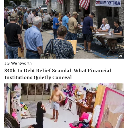
Thể thao
Ô tô - Xe máy
Bóng đá
Ô tô
Lịch thi đấu bóng đá
Xe máy
Thế giới thể thao
Tư vấn
eSports
Hậu trường