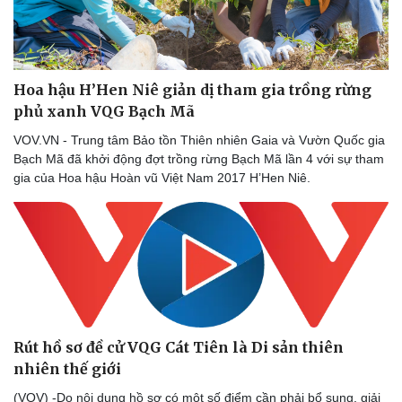
Du lịch
Podcast
Hoa hậu H’Hen Niê giản dị tham gia trồng rừng
Tư vấn
Câu chuyện thời sự
phủ xanh VQG Bạch Mã
Săn Tour
Đọc truyện đêm khuya
VOV.VN - Trung tâm Bảo tồn Thiên nhiên Gaia và Vườn Quốc gia
check-in
Cửa sổ tình yêu
Bạch Mã đã khởi động đợt trồng rừng Bạch Mã lần 4 với sự tham
Kể chuyện cho bé
gia của Hoa hậu Hoàn vũ Việt Nam 2017 H’Hen Niê.
Hạt giống tâm hồn
Rút hồ sơ đề cử VQG Cát Tiên là Di sản thiên
nhiên thế giới
(VOV) -Do nội dung hồ sơ có một số điểm cần phải bổ sung, giải