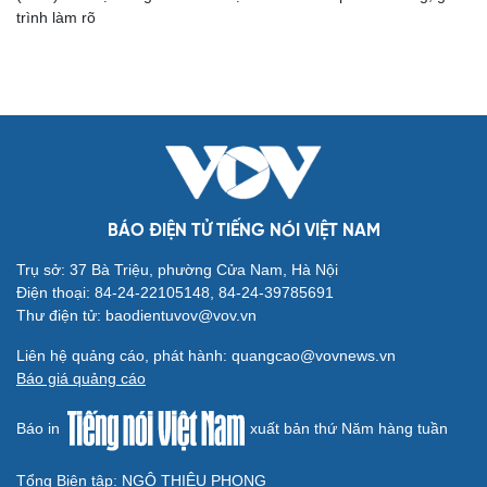
trình làm rõ
BÁO ĐIỆN TỬ TIẾNG NÓI VIỆT NAM
Cải chính
Trụ sở: 37 Bà Triệu, phường Cửa Nam, Hà Nội
Điện thoại: 84-24-22105148, 84-24-39785691
Thư điện tử: baodientuvov@vov.vn
Liên hệ quảng cáo, phát hành: quangcao@vovnews.vn
Báo giá quảng cáo
Báo in
xuất bản thứ Năm hàng tuần
Tổng Biên tập: NGÔ THIỆU PHONG