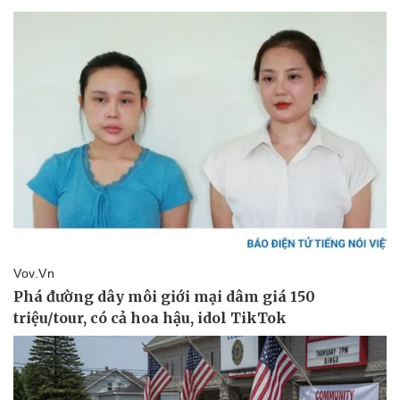
Pháp luật
Quân sự - Quốc phòng
Vụ án
Vũ khí
Tin nóng
Việt Nam
Tư vấn luật
Phân tích