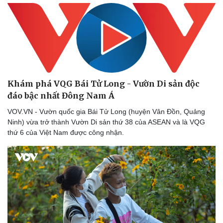
Khám phá VQG Bái Tử Long - Vườn Di sản độc
đáo bậc nhất Đông Nam Á
VOV.VN - Vườn quốc gia Bái Tử Long (huyện Vân Đồn, Quảng
Ninh) vừa trở thành Vườn Di sản thứ 38 của ASEAN và là VQG
thứ 6 của Việt Nam được công nhận.
Văn hóa
Giải trí
Sân khấu - Điện ảnh
Nghệ sĩ
Văn học
Thời trang