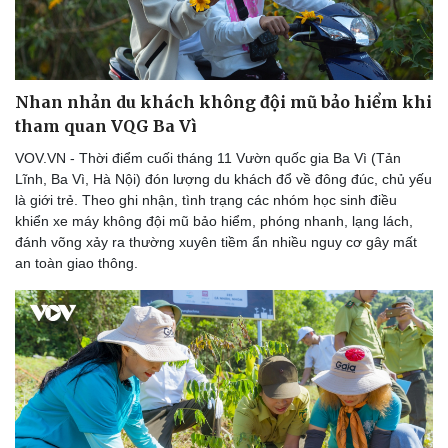
Âm nhạc
Sao Việt
Di sản
Nhan nhản du khách không đội mũ bảo hiểm khi
tham quan VQG Ba Vì
VOV.VN - Thời điểm cuối tháng 11 Vườn quốc gia Ba Vì (Tản
Lĩnh, Ba Vì, Hà Nội) đón lượng du khách đổ về đông đúc, chủ yếu
là giới trẻ. Theo ghi nhận, tình trạng các nhóm học sinh điều
khiển xe máy không đội mũ bảo hiểm, phóng nhanh, lạng lách,
đánh võng xảy ra thường xuyên tiềm ẩn nhiều nguy cơ gây mất
an toàn giao thông.