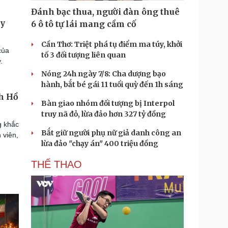
Đánh bạc thua, người đàn ông thuê
ây
6 ô tô tự lái mang cầm cố
Cần Thơ: Triệt phá tụ điểm ma túy, khởi
của
tố 3 đối tượng liên quan
.
Nóng 24h ngày 7/8: Cha dượng bạo
hành, bắt bé gái 11 tuổi quỳ đến 1h sáng
ch Hồ
Bàn giao nhóm đối tượng bị Interpol
truy nã đỏ, lừa đảo hơn 327 tỷ đồng
g khắc
Bắt giữ người phụ nữ giả danh công an
 viên,
lừa đảo "chạy án" 400 triệu đồng
THỂ THAO