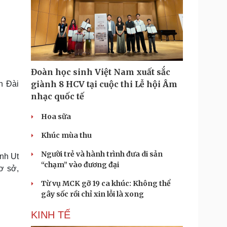
Đoàn học sinh Việt Nam xuất sắc
giành 8 HCV tại cuộc thi Lễ hội Âm
h Đài
nhạc quốc tế
Hoa sữa
Khúc mùa thu
Người trẻ và hành trình đưa di sản
nh Ut
“chạm” vào đương đại
ơ sở,
Từ vụ MCK gỡ 19 ca khúc: Không thể
gây sốc rồi chỉ xin lỗi là xong
KINH TẾ