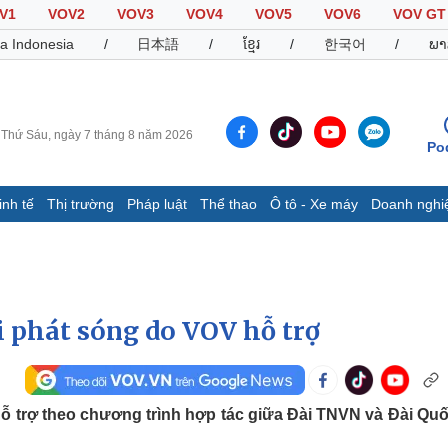
V1
VOV2
VOV3
VOV4
VOV5
VOV6
VOV GT
a Indonesia
/
日本語
/
ខ្មែរ
/
한국어
/
ພາ
Thứ Sáu, ngày 7 tháng 8 năm 2026
Po
inh tế
Thị trường
Pháp luật
Thể thao
Ô tô - Xe máy
Doanh nghi
Thế giới
Multimedia
K
Quan sát
Video
B
Cuộc sống đó đây
Ảnh
K
Hồ sơ
E-Magazine
 phát sóng do VOV hỗ trợ
Infographic
Thể thao
Ô tô - Xe máy
D
hỗ trợ theo chương trình hợp tác giữa Đài TNVN và Đài Quố
Bóng đá
Ô tô
T