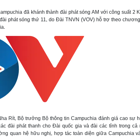
Lịch thi đấu bóng đá
Xe máy
Thế giới thể thao
Tư vấn
 Campuchia đã khánh thành đài phát sóng AM với công suất 2 K
eSports
V
 đài phát sóng thứ 11, do Đài TNVN (VOV) hỗ trợ theo chương 
Hậu trường
ia.
Văn hóa
Giải trí
D
Sân khấu - Điện ảnh
Nghệ sĩ
Văn học
Thời trang
Âm nhạc
Sao Việt
c
Di sản
Nha Rít, Bộ trưởng Bộ thông tin Campuchia đánh giá cao sự hỗ
các đài phát thanh cho Đài quốc gia và đài các tỉnh trong cả
ng quan hệ hữu nghị, hợp tác toàn diện giữa Campuchia và