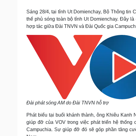
Tin nóng
Việt Nam
Tư vấn luật
Phân tích
Sáng 28/4, tại tỉnh Ut Domienchay, Bộ Thông tin
thể phủ sóng toàn bộ tỉnh Ut Domienchay. Đây là
hợp tác giữa Đài TNVN và Đài Quốc gia Campuch
Sức khỏe
Đời sống
Dinh dưỡng - món ngon
Nhà đẹp
Cây thuốc
Blog
Sản phụ khoa
Tình yêu - Gia đình
Nhi khoa
Nam khoa
Làm đẹp - giảm cân
Phòng mạch online
Ăn sạch sống khỏe
Cải chính
Đài phát sóng AM do Đài TNVN hỗ trợ
Phát biểu tại buổi khánh thành, ông Khiêu Kanh 
giúp đỡ của VOV trong việc phát triển hệ thống 
Campuchia. Sự giúp đỡ đó sẽ góp phần tăng cườ