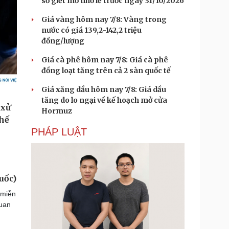
sở giết mổ nhỏ lẻ trước ngày 31/10/2026
Giá vàng hôm nay 7/8: Vàng trong
nước có giá 139,2-142,2 triệu
đồng/lượng
Giá cà phê hôm nay 7/8: Giá cà phê
đồng loạt tăng trên cả 2 sàn quốc tế
Giá xăng dầu hôm nay 7/8: Giá dầu
tăng do lo ngại về kế hoạch mở cửa
Hormuz
PHÁP LUẬT
uốc)
 miễn
quan