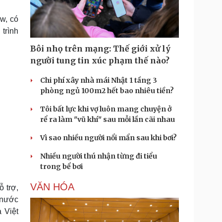
Doanh nghiệp 24h
Tin Công nghệ
Doanh nhân
Trải nghiệm
w, có
ì cộng đồng
Chuyển đổi số
trình
Bôi nhọ trên mạng: Thế giới xử lý
u lịch
Podcast
người tung tin xúc phạm thế nào?
Tư vấn
Câu chuyện thời sự
Săn Tour
Đọc truyện đêm khuya
Chi phí xây nhà mái Nhật 1 tầng 3
heck-in
Cửa sổ tình yêu
phòng ngủ 100m2 hết bao nhiêu tiền?
Kể chuyện cho bé
Tôi bất lực khi vợ luôn mang chuyện ở
Hạt giống tâm hồn
rể ra làm "vũ khí" sau mỗi lần cãi nhau
Vì sao nhiều người nổi mẩn sau khi bơi?
Nhiều người thú nhận từng đi tiểu
trong bể bơi
VĂN HÓA
 trợ,
 nước
 Việt