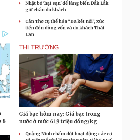
Nhặt bỏ 'hạt sạn' để làng biển Đắk Lắk
giữ chân du khách
Cần Thơ cụ thể hóa “Ba kết nối”, xúc
tiến đón dòng vốn và du khách Thái
Lan
THỊ TRƯỜNG
Giá bạc hôm nay: Giá bạc trong
nước ở mức 61,9 triệu đồng/kg
Quảng Ninh chấm dứt hoạt động các cơ