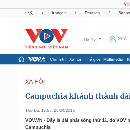
VO
中文
/
français
/
Deutsch
/
Bahas
29°C
Hà Nội
Chính trị
Xã hội
Thế giới
Multimedia
K
Chính trị
Xã hội
Đảng
Tin 24h
XÃ HỘI
Tổ chức nhân sự
Dự báo thời tiết
Quốc hội
Giáo dục
Campuchia khánh thành đài
Nhận diện sự thật
Dấu ấn VOV
Việc làm
Biển đảo
Thứ Ba, 17:55, 28/04/2015
Pháp luật
Quân sự - Quốc phòng
VOV.VN - Đây là đài phát sóng thứ 11, do VOV 
Campuchia
Vụ án
Vũ khí