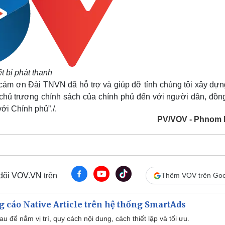
t bị phát thanh
cám ơn Đài TNVN đã hỗ trợ và giúp đỡ tỉnh chúng tôi xây dựn
c chủ trương chính sách của chính phủ đến với người dân, đồng
ới Chính phủ”./.
PV/VOV - Phnom
 dõi VOV.VN trên
Thêm VOV trên Goo
 cáo Native Article trên hệ thống SmartAds
u để nắm vị trí, quy cách nội dung, cách thiết lập và tối ưu.