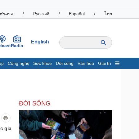
ສາລາວ
/
Русский
/
Español
/
ไทย
English
dcast
Radio
ệp
Công nghệ
Sức khỏe
Đời sống
Văn hóa
Giải trí
inh tế
Thị trường
ất động sản
Giá vàng
hởi nghiệp
Tiêu dùng
Tỷ giá
ĐỜI SỐNG
Chứng khoán
Giá cà phê
oanh nghiệp
Công nghệ
c gia
hông tin doanh nghiệp
Sành điệu