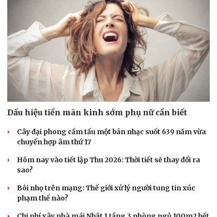
Văn hóa
Giải trí
Sân khấu - Điện ảnh
Nghệ sĩ
Văn học
Thời trang
Âm nhạc
Sao Việt
Dấu hiệu tiền mãn kinh sớm phụ nữ cần biết
Di sản
Cây đại phong cầm tấu một bản nhạc suốt 639 năm vừa
chuyển hợp âm thứ 17
Hôm nay vào tiết lập Thu 2026: Thời tiết sẽ thay đổi ra
sao?
Bôi nhọ trên mạng: Thế giới xử lý người tung tin xúc
phạm thế nào?
Chi phí xây nhà mái Nhật 1 tầng 3 phòng ngủ 100m2 hết