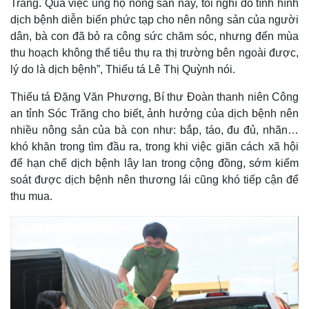
Trăng. Qua việc ủng hộ nông sản này, tôi nghĩ do tình hình
dịch bệnh diễn biến phức tạp cho nên nông sản của người
dân, bà con đã bỏ ra công sức chăm sóc, nhưng đến mùa
thu hoạch không thể tiêu thụ ra thị trường bên ngoài được,
lý do là dịch bệnh”, Thiếu tá Lê Thị Quỳnh nói.
Thiếu tá Đặng Văn Phương, Bí thư Đoàn thanh niên Công
an tỉnh Sóc Trăng cho biết, ảnh hưởng của dịch bệnh nên
nhiều nông sản của bà con như: bắp, táo, đu đủ, nhãn…
Thế giới
Multimedia
khó khăn trong tìm đầu ra, trong khi việc giãn cách xã hội
Quan sát
Video
để hạn chế dịch bệnh lây lan trong cộng đồng, sớm kiểm
Cuộc sống đó đây
Ảnh
soát được dịch bệnh nên thương lái cũng khó tiếp cận để
Hồ sơ
E-Magazine
thu mua.
Infographic