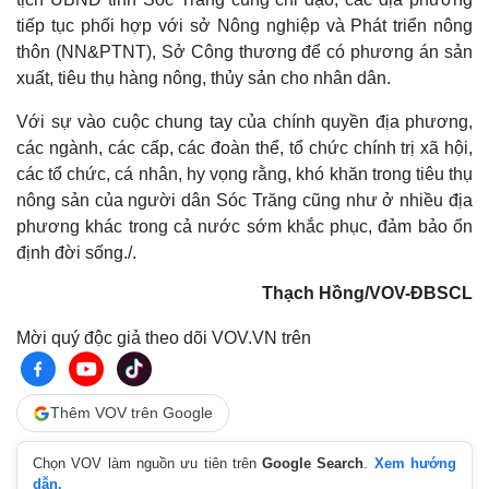
tiếp tục phối hợp với sở Nông nghiệp và Phát triển nông
thôn (NN&PTNT), Sở Công thương để có phương án sản
xuất, tiêu thụ hàng nông, thủy sản cho nhân dân.
Với sự vào cuộc chung tay của chính quyền địa phương,
các ngành, các cấp, các đoàn thể, tổ chức chính trị xã hội,
các tổ chức, cá nhân, hy vọng rằng, khó khăn trong tiêu thụ
Pháp luật
Quân sự - Quốc phòng
nông sản của người dân Sóc Trăng cũng như ở nhiều địa
Vụ án
Vũ khí
phương khác trong cả nước sớm khắc phục, đảm bảo ổn
Tin nóng
Việt Nam
định đời sống./.
Tư vấn luật
Phân tích
Thạch Hồng/VOV-ĐBSCL
Mời quý độc giả theo dõi VOV.VN trên
Thêm VOV trên Google
Chọn VOV làm nguồn ưu tiên trên
Google Search
.
Xem hướng
dẫn.