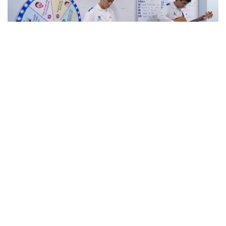
Hỗ trợ tâm lý cho bệnh nhân ung thư và người
chăm sóc
Nâng cấp, tôn tạo Nghĩa trang liệt sĩ Việt - Lào
Ngư dân Quảng Ngãi thay đổi tư duy đánh bắt, chấp
hành nghiêm quy định IUU
TP.HCM cấm ô tô lưu thông đoạn đường phục vụ thi
công metro số 2
Cà Mau: Đừng ngại hỏi AI, hỏi nhiều để được hỗ trợ tốt
hơn