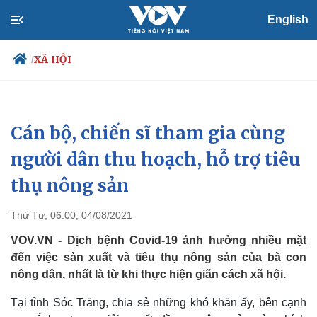
English
XÃ HỘI
/
Cán bộ, chiến sĩ tham gia cùng
Chính trị
Xã hội
Đảng
Tin 24h
người dân thu hoạch, hỗ trợ tiêu
Tổ chức nhân sự
Dự báo thời tiết
thụ nông sản
Quốc hội
Giáo dục
Nhận diện sự thật
Dấu ấn VOV
Việc làm
Thứ Tư, 06:00, 04/08/2021
Biển đảo
VOV.VN - Dịch bệnh Covid-19 ảnh hưởng nhiều mặt
đến việc sản xuất và tiêu thụ nông sản của bà con
nông dân, nhất là từ khi thực hiện giãn cách xã hội.
Tại tỉnh Sóc Trăng, chia sẻ những khó khăn ấy, bên cạnh