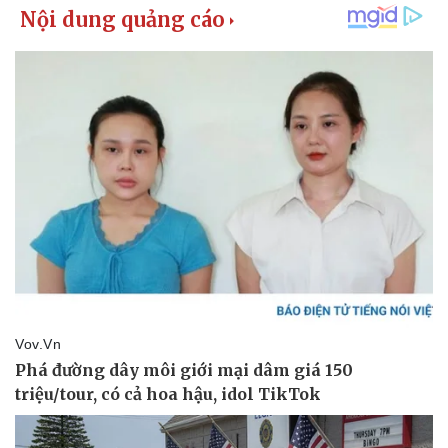
Thể thao
Ô tô - Xe máy
Bóng đá
Ô tô
Lịch thi đấu bóng đá
Xe máy
Thế giới thể thao
Tư vấn
eSports
Hậu trường