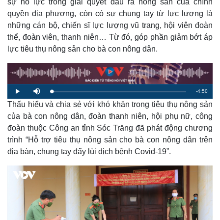
sự nỗ lực trong giải quyết đầu ra nông sản của chính
quyền địa phương, còn có sự chung tay từ lực lượng là
những cán bộ, chiến sĩ lực lượng vũ trang, hội viên đoàn
thể, đoàn viên, thanh niên… Từ đó, góp phần giảm bớt áp
lực tiêu thụ nông sản cho bà con nông dân.
R
-
4:50
L
P
M
o
l
u
a
Thấu hiểu và chia sẻ với khó khăn trong tiêu thụ nông sản
a
t
e
d
y
e
e
của bà con nông dân, đoàn thanh niên, hội phụ nữ, công
d
m
:
đoàn thuộc Công an tỉnh Sóc Trăng đã phát động chương
2
.
a
1
trình “Hỗ trợ tiêu thụ nông sản cho bà con nông dân trên
2
%
địa bàn, chung tay đẩy lùi dịch bệnh Covid-19”.
i
n
i
n
g