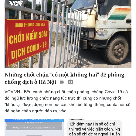
Sức khỏe
Đời sống
Dinh dưỡng - món ngon
Nhà đẹp
Cây thuốc
Blog
Sản phụ khoa
Tình yêu - Gia đình
Nhi khoa
Nam khoa
Làm đẹp - giảm cân
Phòng mạch online
Những chốt chặn "có một không hai" để phòng
Ăn sạch sống khỏe
chống dịch ở Hà Nội
VOV.VN - Bên cạnh những chốt chặn phòng, chống Covid-19 có
đội ngũ lực lượng chức năng túc trực thì cũng có những chốt
“khác lạ” được dựng nên bởi các khối bê tông, thùng container cũ
để ngăn chặn người dân ra, vào.