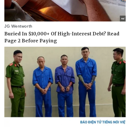
Doanh nghiệp
Công nghệ
Thông tin doanh nghiệp
Sành điệu
Doanh nghiệp 24h
Tin Công nghệ
Doanh nhân
Trải nghiệm
Vì cộng đồng
Chuyển đổi số