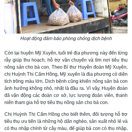
Hoạt động đảm bảo phòng chống dịch bệnh
Kinh tế
Thị trường
Còn tại huyện Mỹ Xuyên, tuổi trẻ địa phương này đến từng
Bất động sản
Giá vàng
rẫy giúp thu hoạch, hỗ trợ vận chuyển và tìm nơi tiêu thụ
Khởi nghiệp
Tiêu dùng
nông sản cho bà con. Theo Bí thư Huyện đoàn Mỹ Xuyên,
Tỷ giá
chị Huỳnh Thị Cẩm Hồng, Mỹ xuyên là địa phương có diện
Chứng khoán
tích trồng màu lớn. Dịch bệnh cũng khiến nông sản bà con
Giá cà phê
ảnh hưởng không nhỏ, nhất là đầu ra. Vì vậy, Huyện đoàn
đã vận động các đoàn cơ sở, lực lượng đoàn viên, thanh
niên tham gia hỗ trợ tiêu thụ nông sản cho bà con.
Chị Huỳnh Thị Cẩm Hồng cho biết thêm, đối tượng hỗ trợ
tiêu thụ ưu tiên là những hộ dân nghèo, sản xuất nhỏ lẻ và
có thu nhập chính từ cây màu, để giúp bà con có thu nhập,