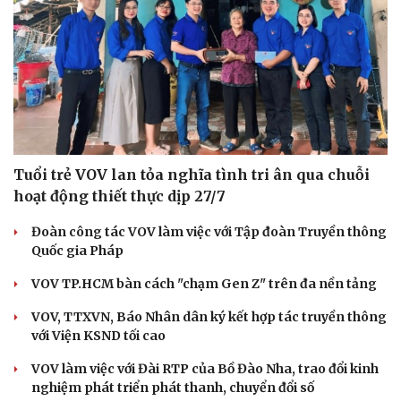
Tuổi trẻ VOV lan tỏa nghĩa tình tri ân qua chuỗi
hoạt động thiết thực dịp 27/7
Đoàn công tác VOV làm việc với Tập đoàn Truyền thông
Quốc gia Pháp
VOV TP.HCM bàn cách "chạm Gen Z" trên đa nền tảng
VOV, TTXVN, Báo Nhân dân ký kết hợp tác truyền thông
với Viện KSND tối cao
VOV làm việc với Đài RTP của Bồ Đào Nha, trao đổi kinh
nghiệm phát triển phát thanh, chuyển đổi số