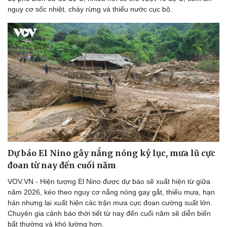
Thể thao
Ô tô - Xe máy
nguy cơ sốc nhiệt, cháy rừng và thiếu nước cục bộ.
Bóng đá
Ô tô
Lịch thi đấu bóng đá
Xe máy
Thế giới thể thao
Tư vấn
eSports
Hậu trường
Dự báo El Nino gây nắng nóng kỷ lục, mưa lũ cực
đoan từ nay đến cuối năm
VOV.VN - Hiện tượng El Nino được dự báo sẽ xuất hiện từ giữa
năm 2026, kéo theo nguy cơ nắng nóng gay gắt, thiếu mưa, hạn
hán nhưng lại xuất hiện các trận mưa cực đoan cường suất lớn.
Chuyên gia cảnh báo thời tiết từ nay đến cuối năm sẽ diễn biến
bất thường và khó lường hơn.