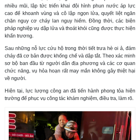
nhiều mũi, lập tức triển khai đội hình phun nước áp lực
cao để khoanh vùng và cô lập ngọn lửa, quyết liệt ngăn
chặn nguy cơ cháy lan nguy hiểm. Đồng thời, các biện
pháp nghiệp vụ dập lửa và thoát khói cũng được thực hiện
khẩn trương.
Sau những nỗ lực cứu hộ trong thời tiết trưa hè oi ả, đám
cháy đã cơ bản được khống chế và dập tắt. Theo xác minh
sơ bộ ban đầu từ người dân địa phương và các cơ quan
chức năng, vụ hỏa hoạn rất may mắn không gây thiệt hại
về người.
Thế giới
Multimedia
Hiện tại, lực lượng công an đã tiến hành phong tỏa hiện
trường để phục vụ công tác khám nghiệm, điều tra, làm rõ.
Quan sát
Video
Cuộc sống đó đây
Ảnh
Hồ sơ
E-Magazine
Infographic