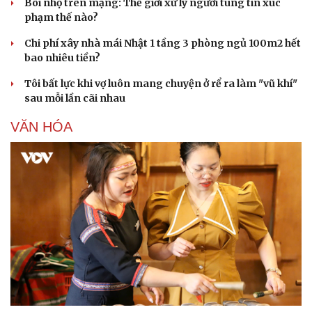
Bôi nhọ trên mạng: Thế giới xử lý người tung tin xúc
phạm thế nào?
Chi phí xây nhà mái Nhật 1 tầng 3 phòng ngủ 100m2 hết
bao nhiêu tiền?
Tôi bất lực khi vợ luôn mang chuyện ở rể ra làm "vũ khí"
sau mỗi lần cãi nhau
VĂN HÓA