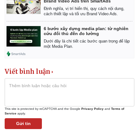
Brand Video Ads trên SmartAds
Định nghĩa, vị trí hiển thị, quy cách nội dung,
cách thiết lập và tối ưu Brand Video Ads.
6 bước xây dựng media plan: từ nghiên
cứu đối thủ đến đo lường
Dưới đây là chi tiết các bước quan trọng để lập
một Media Plan.
Viết bình luận
Kinh tế
Thị trường
This site is protected by reCAPTCHA and the Google
Privacy Policy
and
Terms of
Service
apply.
Bất động sản
Giá vàng
Khởi nghiệp
Tiêu dùng
Gửi tin
Tỷ giá
Chứng khoán