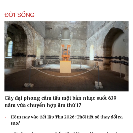
ĐỜI SỐNG
Doanh nghiệp
Công nghệ
Thông tin doanh nghiệp
Sành điệu
Doanh nghiệp 24h
Tin Công nghệ
Doanh nhân
Trải nghiệm
Vì cộng đồng
Chuyển đổi số
Cây đại phong cầm tấu một bản nhạc suốt 639
năm vừa chuyển hợp âm thứ 17
Hôm nay vào tiết lập Thu 2026: Thời tiết sẽ thay đổi ra
sao?