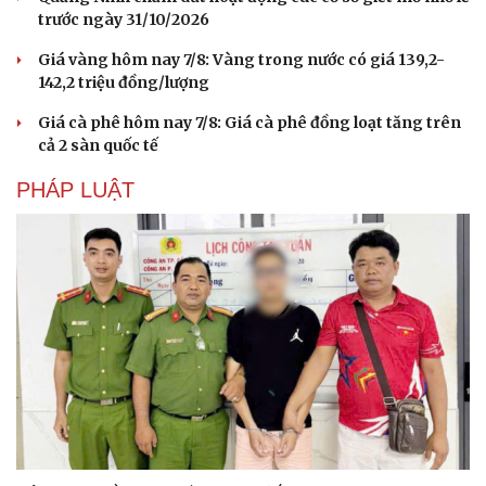
trước ngày 31/10/2026
Giá vàng hôm nay 7/8: Vàng trong nước có giá 139,2-
142,2 triệu đồng/lượng
Giá cà phê hôm nay 7/8: Giá cà phê đồng loạt tăng trên
cả 2 sàn quốc tế
PHÁP LUẬT
Văn hóa
Giải trí
Sân khấu - Điện ảnh
Nghệ sĩ
Văn học
Thời trang
Âm nhạc
Sao Việt
Di sản