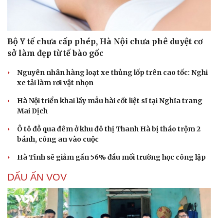
Bộ Y tế chưa cấp phép, Hà Nội chưa phê duyệt cơ
sở làm đẹp từ tế bào gốc
Nguyên nhân hàng loạt xe thủng lốp trên cao tốc: Nghi
xe tải làm rơi vật nhọn
Hà Nội triển khai lấy mẫu hài cốt liệt sĩ tại Nghĩa trang
Mai Dịch
Ô tô đỗ qua đêm ở khu đô thị Thanh Hà bị tháo trộm 2
bánh, công an vào cuộc
Hà Tĩnh sẽ giảm gần 56% đầu mối trường học công lập
DẤU ẤN VOV
Cải chính