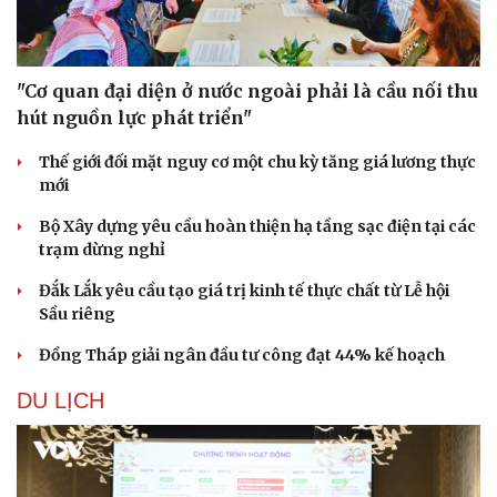
"Cơ quan đại diện ở nước ngoài phải là cầu nối thu
hút nguồn lực phát triển"
Thế giới đối mặt nguy cơ một chu kỳ tăng giá lương thực
Sức khỏe
Đời sống
mới
Dinh dưỡng - món ngon
Nhà đẹp
Cây thuốc
Blog
Bộ Xây dựng yêu cầu hoàn thiện hạ tầng sạc điện tại các
Sản phụ khoa
Tình yêu - Gia đình
trạm dừng nghỉ
Nhi khoa
Đắk Lắk yêu cầu tạo giá trị kinh tế thực chất từ Lễ hội
Nam khoa
Sầu riêng
Làm đẹp - giảm cân
Phòng mạch online
Đồng Tháp giải ngân đầu tư công đạt 44% kế hoạch
Ăn sạch sống khỏe
DU LỊCH