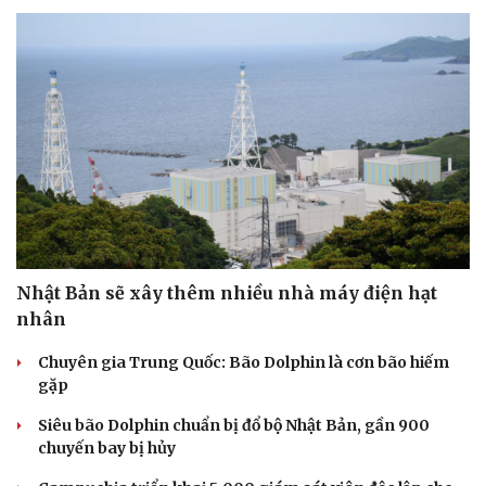
Nhật Bản sẽ xây thêm nhiều nhà máy điện hạt
nhân
Chuyên gia Trung Quốc: Bão Dolphin là cơn bão hiếm
Du lịch
Podcast
gặp
Tư vấn
Câu chuyện thời sự
Siêu bão Dolphin chuẩn bị đổ bộ Nhật Bản, gần 900
Săn Tour
Đọc truyện đêm khuya
chuyến bay bị hủy
check-in
Cửa sổ tình yêu
Kể chuyện cho bé