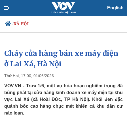
English
XÃ HỘI
/
Cháy cửa hàng bán xe máy điện
Chính trị
Xã hội
Đảng
Tin 24h
ở Lai Xá, Hà Nội
Tổ chức nhân sự
Dự báo thời tiết
Quốc hội
Giáo dục
Thứ Hai, 17:00, 01/06/2026
Nhận diện sự thật
Dấu ấn VOV
Việc làm
VOV.VN - Trưa 1/6, một vụ hỏa hoạn nghiêm trọng đã
Biển đảo
bùng phát tại cửa hàng kinh doanh xe máy điện tại khu
vực Lai Xá (xã Hoài Đức, TP Hà Nội). Khói đen đặc
quánh bốc cao hàng chục mét khiến cả khu dân cư
náo loạn.