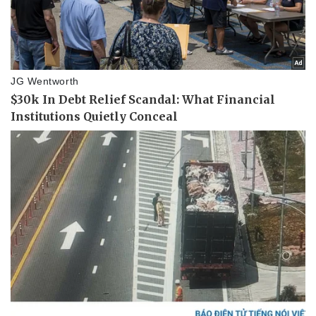
Vụ án
Vũ khí
Tin nóng
Việt Nam
Tư vấn luật
Phân tích