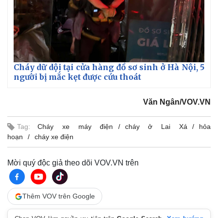
Cháy dữ dội tại cửa hàng đồ sơ sinh ở Hà Nội, 5
người bị mắc kẹt được cứu thoát
Văn Ngân/VOV.VN
Tag:
Cháy xe máy điện
cháy ở Lai Xá
hỏa
hoạn
cháy xe điện
Mời quý độc giả theo dõi VOV.VN trên
Thêm VOV trên Google