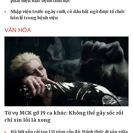
phát hiện mắc bệnh tình dục
Nhập viện trước ngày cưới, cô dâu bất ngờ được tổ chức
Doanh nghiệp
Công nghệ
hôn lễ trong bệnh viện
Thông tin doanh nghiệp
Sành điệu
VĂN HÓA
Doanh nghiệp 24h
Tin Công nghệ
Doanh nhân
Trải nghiệm
Vì cộng đồng
Chuyển đổi số
Từ vụ MCK gỡ 19 ca khúc: Không thể gây sốc rồi
chỉ xin lỗi là xong
Hà Nội sắp cải tạo 131 vòm cầu đá: Đánh thức di sản giữa