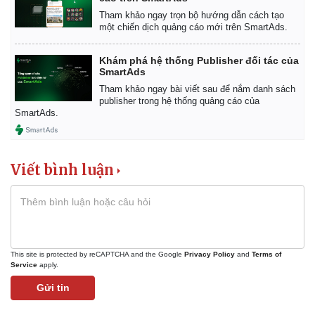
Tham khảo ngay trọn bộ hướng dẫn cách tạo
một chiến dịch quảng cáo mới trên SmartAds.
Khám phá hệ thống Publisher đối tác của
SmartAds
Tham khảo ngay bài viết sau để nắm danh sách
publisher trong hệ thống quảng cáo của
SmartAds.
Viết bình luận
Kinh tế
Thị trường
Bất động sản
Giá vàng
This site is protected by reCAPTCHA and the Google
Privacy Policy
and
Terms of
Service
apply.
Khởi nghiệp
Tiêu dùng
Tỷ giá
Gửi tin
Chứng khoán
Giá cà phê