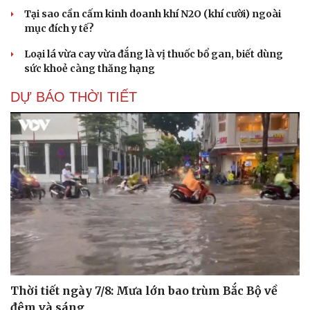
Tại sao cần cấm kinh doanh khí N2O (khí cười) ngoài
mục đích y tế?
Loại lá vừa cay vừa đắng là vị thuốc bổ gan, biết dùng
sức khoẻ càng thăng hạng
DỰ BÁO THỜI TIẾT
Thời tiết ngày 7/8: Mưa lớn bao trùm Bắc Bộ về
đêm và sáng