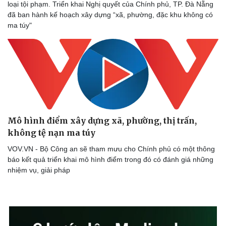
loại tội phạm. Triển khai Nghị quyết của Chính phủ, TP. Đà Nẵng
Bóng đá
Ô tô
đã ban hành kế hoạch xây dựng “xã, phường, đặc khu không có
Lịch thi đấu bóng đá
Xe máy
ma túy"
Thế giới thể thao
Tư vấn
eSports
Hậu trường
Mô hình điểm xây dựng xã, phường, thị trấn,
không tệ nạn ma túy
VOV.VN - Bộ Công an sẽ tham mưu cho Chính phủ có một thông
báo kết quả triển khai mô hình điểm trong đó có đánh giá những
nhiệm vụ, giải pháp