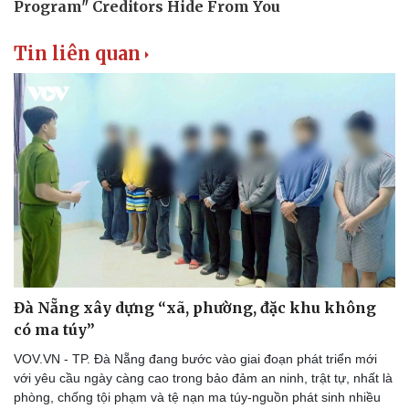
Tin liên quan
Đà Nẵng xây dựng “xã, phường, đặc khu không
có ma túy”
VOV.VN - TP. Đà Nẵng đang bước vào giai đoạn phát triển mới
với yêu cầu ngày càng cao trong bảo đảm an ninh, trật tự, nhất là
Thể thao
Ô tô - Xe máy
phòng, chống tội phạm và tệ nạn ma túy-nguồn phát sinh nhiều