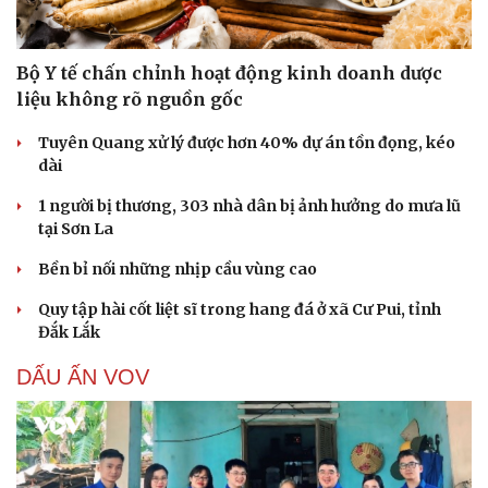
Bộ Y tế chấn chỉnh hoạt động kinh doanh dược
liệu không rõ nguồn gốc
Tuyên Quang xử lý được hơn 40% dự án tồn đọng, kéo
dài
1 người bị thương, 303 nhà dân bị ảnh hưởng do mưa lũ
tại Sơn La
Bền bỉ nối những nhịp cầu vùng cao
Quy tập hài cốt liệt sĩ trong hang đá ở xã Cư Pui, tỉnh
Đắk Lắk
DẤU ẤN VOV