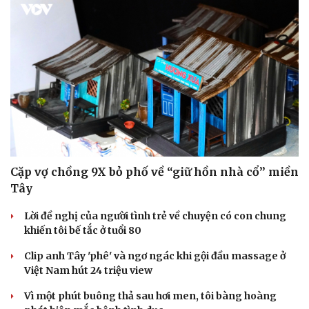
Cặp vợ chồng 9X bỏ phố về “giữ hồn nhà cổ” miền
Tây
Lời đề nghị của người tình trẻ về chuyện có con chung
khiến tôi bế tắc ở tuổi 80
Clip anh Tây 'phê' và ngơ ngác khi gội đầu massage ở
Việt Nam hút 24 triệu view
Vì một phút buông thả sau hơi men, tôi bàng hoàng