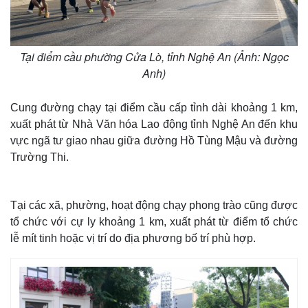
Tại điểm cầu phường Cửa Lò, tỉnh Nghệ An (Ảnh: Ngọc
Anh)
Cung đường chạy tại điểm cầu cấp tỉnh dài khoảng 1 km,
xuất phát từ Nhà Văn hóa Lao động tỉnh Nghệ An đến khu
vực ngã tư giao nhau giữa đường Hồ Tùng Mậu và đường
Trường Thi.
Thế giới
Multimedia
Tại các xã, phường, hoạt động chạy phong trào cũng được
Quan sát
Video
tổ chức với cự ly khoảng 1 km, xuất phát từ điểm tổ chức
Cuộc sống đó đây
Ảnh
lễ mít tinh hoặc vị trí do địa phương bố trí phù hợp.
Hồ sơ
E-Magazine
Infographic