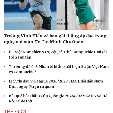
Trương Vinh Hiển và bạn gái thắng áp đảo trong
ngày mở màn Ho Chi Minh City Open
ĐT Việt Nam thiếu 5 trụ cột, cầu thủ Campuchia tươi rói
trên sân tập
Tin bóng đá 6-8: Nhân tố bí ẩn xuất hiện ở trận Việt Nam
vs Campuchia?
Lịch thi đấu V-League 2026/2027: HAGL đối đầu Nam
Định ngay ở trận ra quân
Kết quả bốc thăm Cúp Quốc gia 2026/2027: CAHN và Hà
Nội FC dễ thở
THẾ GIỚI