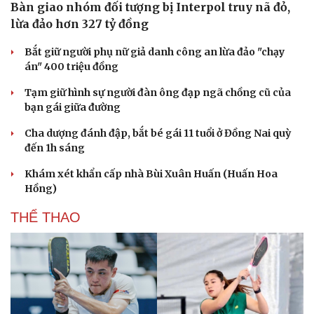
Bàn giao nhóm đối tượng bị Interpol truy nã đỏ,
lừa đảo hơn 327 tỷ đồng
Bắt giữ người phụ nữ giả danh công an lừa đảo "chạy
án" 400 triệu đồng
Tạm giữ hình sự người đàn ông đạp ngã chồng cũ của
bạn gái giữa đường
Cha dượng đánh đập, bắt bé gái 11 tuổi ở Đồng Nai quỳ
đến 1h sáng
Văn hóa
Giải trí
Khám xét khẩn cấp nhà Bùi Xuân Huấn (Huấn Hoa
Sân khấu - Điện ảnh
Nghệ sĩ
Hồng)
Văn học
Thời trang
THỂ THAO
Âm nhạc
Sao Việt
Di sản