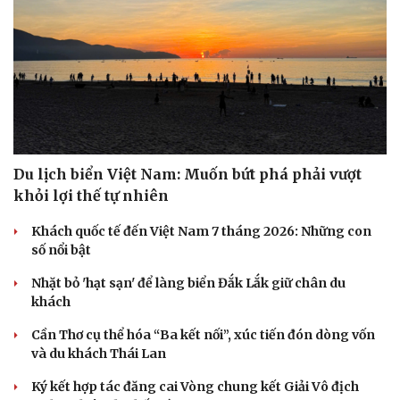
Sức khỏe
Đời sống
Dinh dưỡng - món ngon
Nhà đẹp
Cây thuốc
Blog
Sản phụ khoa
Tình yêu - Gia đình
Du lịch biển Việt Nam: Muốn bứt phá phải vượt
Nhi khoa
Nam khoa
khỏi lợi thế tự nhiên
Làm đẹp - giảm cân
Khách quốc tế đến Việt Nam 7 tháng 2026: Những con
Phòng mạch online
số nổi bật
Ăn sạch sống khỏe
Nhặt bỏ 'hạt sạn' để làng biển Đắk Lắk giữ chân du
khách
Cần Thơ cụ thể hóa “Ba kết nối”, xúc tiến đón dòng vốn
và du khách Thái Lan
Ký kết hợp tác đăng cai Vòng chung kết Giải Vô địch