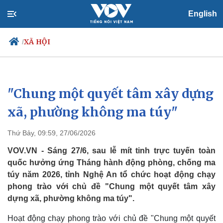
English
XÃ HỘI
/
"Chung một quyết tâm xây dựng
Chính trị
Xã hội
Đảng
Tin 24h
xã, phường không ma túy"
Tổ chức nhân sự
Dự báo thời tiết
Quốc hội
Giáo dục
Thứ Bảy, 09:59, 27/06/2026
Nhận diện sự thật
Dấu ấn VOV
Việc làm
VOV.VN - Sáng 27/6, sau lễ mít tinh trực tuyến toàn
Biển đảo
quốc hưởng ứng Tháng hành động phòng, chống ma
túy năm 2026, tỉnh Nghệ An tổ chức hoạt động chạy
phong trào với chủ đề "Chung một quyết tâm xây
dựng xã, phường không ma túy".
Hoạt động chạy phong trào với chủ đề "Chung một quyết