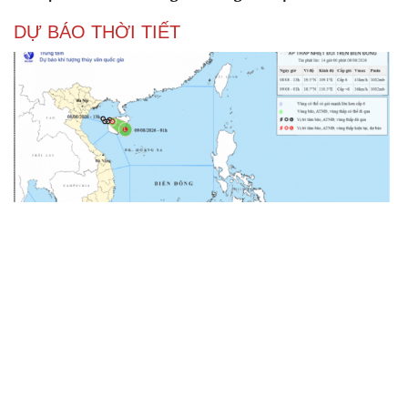
DỰ BÁO THỜI TIẾT
Áp thấp nhiệt đới suy yếu, Vịnh Bắc Bộ vẫn có gió
mạnh
Diễn biến mới nhất về áp thấp nhiệt đới trên biển Đông
Áp thấp nhiệt đới trên Biển Đông ít khả năng mạnh lên
thành bão