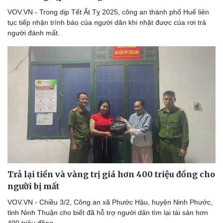
VOV.VN - Trong dịp Tết Ất Tỵ 2025, công an thành phố Huế liên
tục tiếp nhận trình báo của người dân khi nhặt được của rơi trả
người đánh mất.
Thể thao
Ô tô - Xe máy
Bóng đá
Ô tô
Lịch thi đấu bóng đá
Xe máy
Thế giới thể thao
Tư vấn
eSports
Hậu trường
Trả lại tiền và vàng trị giá hơn 400 triệu đồng cho
người bị mất
VOV.VN - Chiều 3/2, Công an xã Phước Hậu, huyện Ninh Phước,
tỉnh Ninh Thuận cho biết đã hỗ trợ người dân tìm lại tài sản hơn