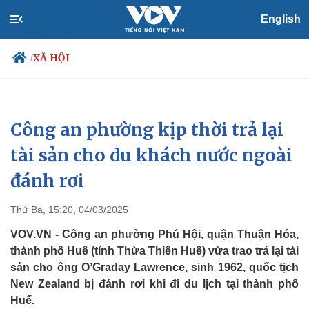
English
XÃ HỘI
/
Công an phường kịp thời trả lại
Chính trị
Xã hội
Đảng
Tin 24h
tài sản cho du khách nước ngoài
Tổ chức nhân sự
Dự báo thời tiết
đánh rơi
Quốc hội
Giáo dục
Nhận diện sự thật
Dấu ấn VOV
Việc làm
Thứ Ba, 15:20, 04/03/2025
Biển đảo
VOV.VN - Công an phường Phú Hội, quận Thuận Hóa,
thành phố Huế (tỉnh Thừa Thiên Huế) vừa trao trả lại tài
sản cho ông O’Graday Lawrence, sinh 1962, quốc tịch
New Zealand bị đánh rơi khi đi du lịch tại thành phố
Huế.