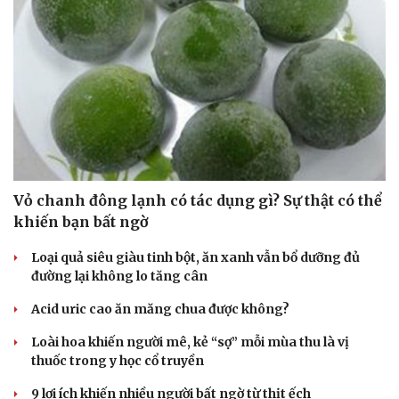
Vỏ chanh đông lạnh có tác dụng gì? Sự thật có thể
khiến bạn bất ngờ
Loại quả siêu giàu tinh bột, ăn xanh vẫn bổ dưỡng đủ
đường lại không lo tăng cân
Acid uric cao ăn măng chua được không?
Loài hoa khiến người mê, kẻ “sợ” mỗi mùa thu là vị
thuốc trong y học cổ truyền
9 lợi ích khiến nhiều người bất ngờ từ thịt ếch