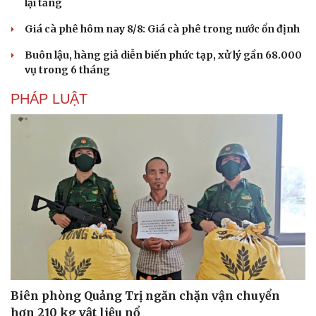
lại tăng
Giá cà phê hôm nay 8/8: Giá cà phê trong nước ổn định
Buôn lậu, hàng giả diễn biến phức tạp, xử lý gần 68.000
vụ trong 6 tháng
PHÁP LUẬT
Văn hóa
Giải trí
Sân khấu - Điện ảnh
Nghệ sĩ
Văn học
Thời trang
Âm nhạc
Sao Việt
Di sản
Biên phòng Quảng Trị ngăn chặn vận chuyển
hơn 210 kg vật liệu nổ