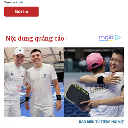
Service
apply.
Gửi tin
Kinh tế
Thị trường
Bất động sản
Giá vàng
Khởi nghiệp
Tiêu dùng
Tỷ giá
Chứng khoán
Giá cà phê