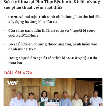
Sự cố y khoa tại Phú Thọ: Bệnh nhi 8 tuổi tử vong
sau phẫu thuật viêm ruột thừa
UBND xã Hải Hậu, tỉnh Ninh Bình thông báo thu hồi đất
xây dựng hạ tầng khu dân cư
Cứu sống nạn nhân thứ hai trong vụ 4 người bị sóng
cuốn tại Mũi Nghê
Bộ Y tế dự kiến bổ sung thuốc ung thư, bệnh hiếm vào
danh mục BHYT
Hàng chục điểm sạt lở trên tỉnh lộ 543D ở Nghệ An do
mưa lớn
Cải chính
DẤU ẤN VOV