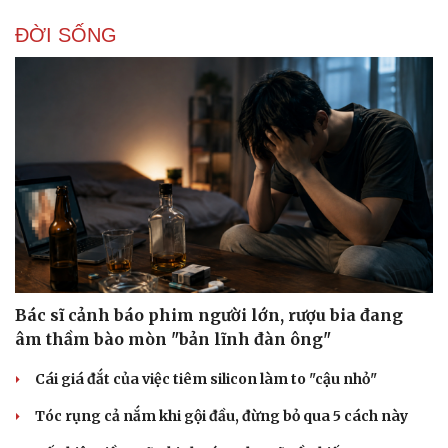
ĐỜI SỐNG
Doanh nghiệp
Công nghệ
Thông tin doanh nghiệp
Sành điệu
Doanh nghiệp 24h
Tin Công nghệ
Doanh nhân
Trải nghiệm
Vì cộng đồng
Chuyển đổi số
Bác sĩ cảnh báo phim người lớn, rượu bia đang
âm thầm bào mòn "bản lĩnh đàn ông"
Cái giá đắt của việc tiêm silicon làm to "cậu nhỏ"
Tóc rụng cả nắm khi gội đầu, đừng bỏ qua 5 cách này