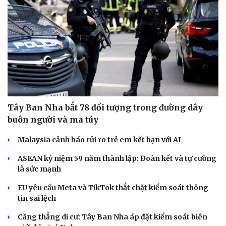
Tây Ban Nha bắt 78 đối tượng trong đường dây
buôn người và ma túy
Du lịch
Podcast
Malaysia cảnh báo rủi ro trẻ em kết bạn với AI
Tư vấn
Câu chuyện thời sự
Săn Tour
Đọc truyện đêm khuya
ASEAN kỷ niệm 59 năm thành lập: Đoàn kết và tự cường
check-in
Cửa sổ tình yêu
là sức mạnh
Kể chuyện cho bé
EU yêu cầu Meta và TikTok thắt chặt kiểm soát thông
Hạt giống tâm hồn
tin sai lệch
Căng thẳng di cư: Tây Ban Nha áp đặt kiểm soát biên