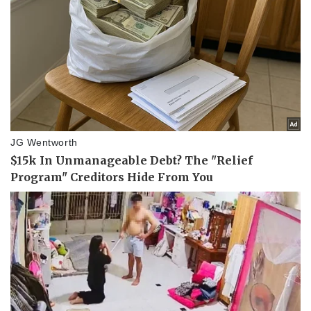
Pháp luật
Quân sự - Quốc phòng
Vụ án
Vũ khí
Tin nóng
Việt Nam
Tư vấn luật
Phân tích