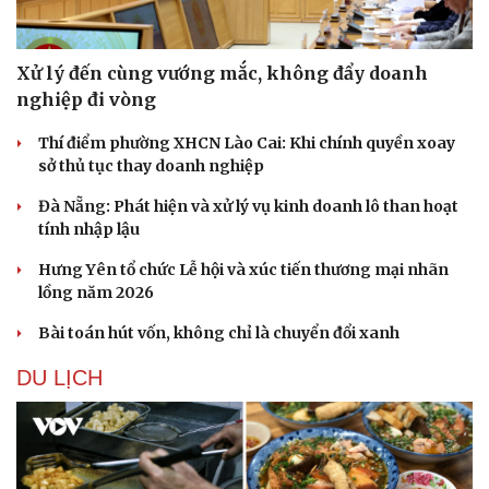
Xử lý đến cùng vướng mắc, không đẩy doanh
nghiệp đi vòng
Thí điểm phường XHCN Lào Cai: Khi chính quyền xoay
sở thủ tục thay doanh nghiệp
Đà Nẵng: Phát hiện và xử lý vụ kinh doanh lô than hoạt
Sức khỏe
Đời sống
tính nhập lậu
Dinh dưỡng - món ngon
Nhà đẹp
Cây thuốc
Blog
Hưng Yên tổ chức Lễ hội và xúc tiến thương mại nhãn
Sản phụ khoa
Tình yêu - Gia đình
lồng năm 2026
Nhi khoa
Bài toán hút vốn, không chỉ là chuyển đổi xanh
Nam khoa
Làm đẹp - giảm cân
DU LỊCH
Phòng mạch online
Ăn sạch sống khỏe