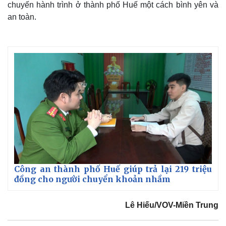
chuyến hành trình ở thành phố Huế một cách bình yên và
an toàn.
Thế giới
Multimedia
Quan sát
Video
Cuộc sống đó đây
Ảnh
Hồ sơ
E-Magazine
Infographic
Công an thành phố Huế giúp trả lại 219 triệu
đồng cho người chuyển khoản nhầm
Lê Hiếu/VOV-Miền Trung