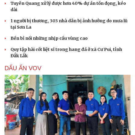
Tuyên Quang xử lý được hơn 40% dự án tồn đọng, kéo
dài
1 người bị thương, 303 nhà dân bị ảnh hưởng do mưa lũ
tại Sơn La
Bền bỉ nối những nhịp cầu vùng cao
Quy tập hài cốt liệt sĩ trong hang đá ở xã Cư Pui, tỉnh
Đắk Lắk
DẤU ẤN VOV
Cải chính