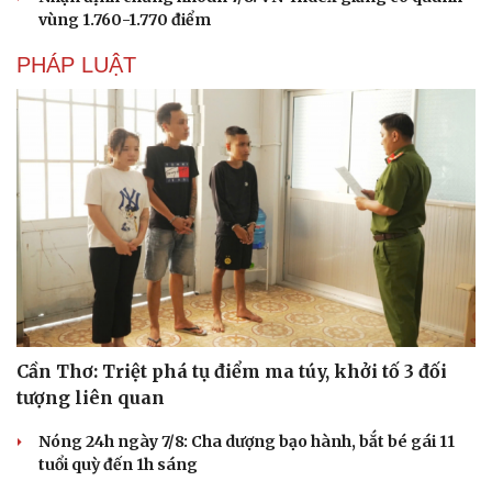
vùng 1.760-1.770 điểm
PHÁP LUẬT
Văn hóa
Giải trí
Sân khấu - Điện ảnh
Nghệ sĩ
Cần Thơ: Triệt phá tụ điểm ma túy, khởi tố 3 đối
Văn học
Thời trang
tượng liên quan
Âm nhạc
Sao Việt
Di sản
Nóng 24h ngày 7/8: Cha dượng bạo hành, bắt bé gái 11
tuổi quỳ đến 1h sáng