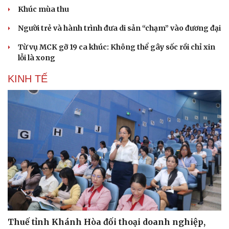
Khúc mùa thu
Người trẻ và hành trình đưa di sản “chạm” vào đương đại
Từ vụ MCK gỡ 19 ca khúc: Không thể gây sốc rồi chỉ xin
lỗi là xong
KINH TẾ
Thuế tỉnh Khánh Hòa đối thoại doanh nghiệp,