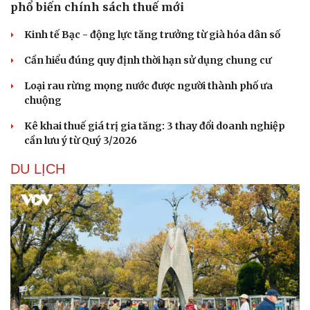
phổ biến chính sách thuế mới
Kinh tế Bạc - động lực tăng trưởng từ già hóa dân số
Cần hiểu đúng quy định thời hạn sử dụng chung cư
Loại rau rừng mọng nước được người thành phố ưa
chuộng
Sức khỏe
Đời sống
Dinh dưỡng - món ngon
Nhà đẹp
Kê khai thuế giá trị gia tăng: 3 thay đổi doanh nghiệp
Cây thuốc
Blog
cần lưu ý từ Quý 3/2026
Sản phụ khoa
Tình yêu - Gia đình
DU LỊCH
Nhi khoa
Nam khoa
Làm đẹp - giảm cân
Phòng mạch online
Ăn sạch sống khỏe