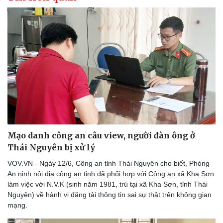
Thể thao
Ô tô - Xe máy
Bóng đá
Ô tô
Lịch thi đấu bóng đá
Xe máy
Thế giới thể thao
Tư vấn
eSports
Hậu trường
Mạo danh công an câu view, người đàn ông ở
Thái Nguyên bị xử lý
VOV.VN - Ngày 12/6, Công an tỉnh Thái Nguyên cho biết, Phòng
An ninh nội địa công an tỉnh đã phối hợp với Công an xã Kha Sơn
làm việc với N.V.K (sinh năm 1981, trú tại xã Kha Sơn, tỉnh Thái
Nguyên) về hành vi đăng tải thông tin sai sự thật trên không gian
mạng.