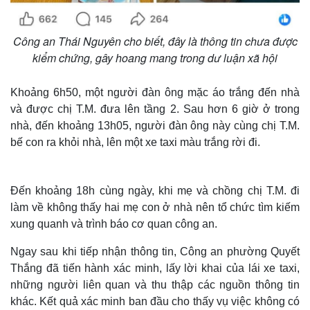
Công an Thái Nguyên cho biết, đây là thông tin chưa được
kiểm chứng, gây hoang mang trong dư luận xã hội
Khoảng 6h50, một người đàn ông mặc áo trắng đến nhà
và được chị T.M. đưa lên tầng 2. Sau hơn 6 giờ ở trong
nhà, đến khoảng 13h05, người đàn ông này cùng chị T.M.
bế con ra khỏi nhà, lên một xe taxi màu trắng rời đi.
Đến khoảng 18h cùng ngày, khi mẹ và chồng chị T.M. đi
Thế giới
Multimedia
làm về không thấy hai mẹ con ở nhà nên tổ chức tìm kiếm
Quan sát
Video
xung quanh và trình báo cơ quan công an.
Cuộc sống đó đây
Ảnh
Hồ sơ
E-Magazine
Ngay sau khi tiếp nhận thông tin, Công an phường Quyết
Infographic
Thắng đã tiến hành xác minh, lấy lời khai của lái xe taxi,
những người liên quan và thu thập các nguồn thông tin
khác. Kết quả xác minh ban đầu cho thấy vụ việc không có