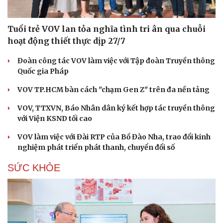
Tuổi trẻ VOV lan tỏa nghĩa tình tri ân qua chuỗi
hoạt động thiết thực dịp 27/7
Đoàn công tác VOV làm việc với Tập đoàn Truyền thông
Quốc gia Pháp
VOV TP.HCM bàn cách "chạm Gen Z" trên đa nền tảng
VOV, TTXVN, Báo Nhân dân ký kết hợp tác truyền thông
với Viện KSND tối cao
VOV làm việc với Đài RTP của Bồ Đào Nha, trao đổi kinh
nghiệm phát triển phát thanh, chuyển đổi số
SỨC KHỎE