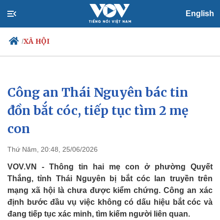
English
XÃ HỘI
/
Công an Thái Nguyên bác tin
Chính trị
Xã hội
Đảng
Tin 24h
đồn bắt cóc, tiếp tục tìm 2 mẹ
Tổ chức nhân sự
Dự báo thời tiết
con
Quốc hội
Giáo dục
Nhận diện sự thật
Dấu ấn VOV
Việc làm
Thứ Năm, 20:48, 25/06/2026
Biển đảo
VOV.VN - Thông tin hai mẹ con ở phường Quyết
Thắng, tỉnh Thái Nguyên bị bắt cóc lan truyền trên
mạng xã hội là chưa được kiểm chứng. Công an xác
định bước đầu vụ việc không có dấu hiệu bắt cóc và
đang tiếp tục xác minh, tìm kiếm người liên quan.