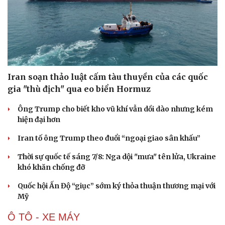
Iran soạn thảo luật cấm tàu thuyền của các quốc
gia "thù địch" qua eo biển Hormuz
Ông Trump cho biết kho vũ khí vẫn dồi dào nhưng kém
hiện đại hơn
Iran tố ông Trump theo đuổi “ngoại giao sân khấu”
Thời sự quốc tế sáng 7/8: Nga dội "mưa" tên lửa, Ukraine
khó khăn chống đỡ
Du lịch
Podcast
Quốc hội Ấn Độ “giục” sớm ký thỏa thuận thương mại với
Tư vấn
Câu chuyện thời sự
Mỹ
Săn Tour
Đọc truyện đêm khuya
check-in
Cửa sổ tình yêu
Ô TÔ - XE MÁY
Kể chuyện cho bé