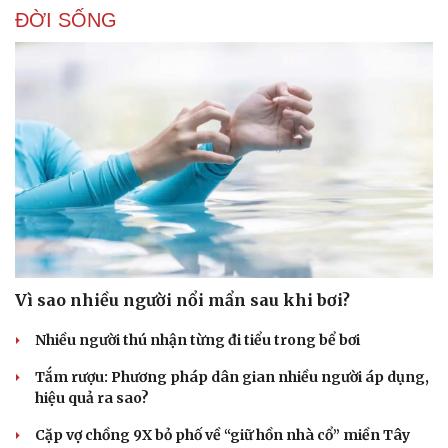
ĐỜI SỐNG
Doanh nghiệp
Công nghệ
Thông tin doanh nghiệp
Sành điệu
Doanh nghiệp 24h
Tin Công nghệ
Doanh nhân
Trải nghiệm
Vì cộng đồng
Chuyển đổi số
Vì sao nhiều người nổi mẩn sau khi bơi?
Nhiều người thú nhận từng đi tiểu trong bể bơi
Tắm rượu: Phương pháp dân gian nhiều người áp dụng,
hiệu quả ra sao?
Cặp vợ chồng 9X bỏ phố về “giữ hồn nhà cổ” miền Tây