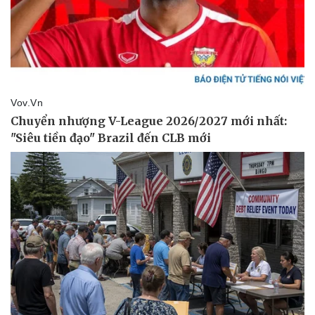
Vụ án
Vũ khí
Tin nóng
Việt Nam
Tư vấn luật
Phân tích