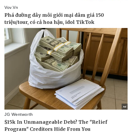
Thể thao
Ô tô - Xe máy
Bóng đá
Ô tô
Lịch thi đấu bóng đá
Xe máy
Thế giới thể thao
Tư vấn
eSports
Hậu trường