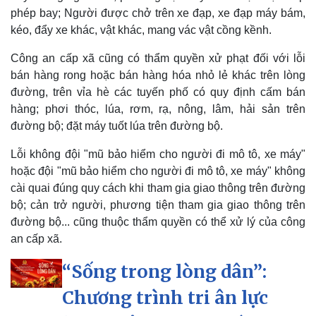
phép bay; Người được chở trên xe đạp, xe đạp máy bám,
kéo, đẩy xe khác, vật khác, mang vác vật cồng kềnh.
Công an cấp xã cũng có thẩm quyền xử phạt đối với lỗi
bán hàng rong hoặc bán hàng hóa nhỏ lẻ khác trên lòng
đường, trên vỉa hè các tuyến phố có quy định cấm bán
hàng; phơi thóc, lúa, rơm, rạ, nông, lâm, hải sản trên
Kinh tế
Thị trường
đường bộ; đặt máy tuốt lúa trên đường bộ.
Bất động sản
Giá vàng
Khởi nghiệp
Tiêu dùng
Lỗi không đội "mũ bảo hiểm cho người đi mô tô, xe máy"
Tỷ giá
hoặc đội "mũ bảo hiểm cho người đi mô tô, xe máy" không
Chứng khoán
Giá cà phê
cài quai đúng quy cách khi tham gia giao thông trên đường
bộ; cản trở người, phương tiện tham gia giao thông trên
đường bộ... cũng thuộc thẩm quyền có thể xử lý của công
an cấp xã.
“Sống trong lòng dân”:
Chương trình tri ân lực