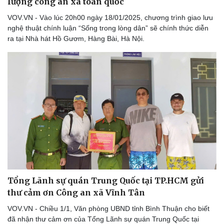
lượng công an xã toàn quốc
Du lịch
Podcast
VOV.VN - Vào lúc 20h00 ngày 18/01/2025, chương trình giao lưu
Tư vấn
Câu chuyện thời sự
nghệ thuật chính luận “Sống trong lòng dân” sẽ chính thức diễn
Săn Tour
Đọc truyện đêm khuya
ra tại Nhà hát Hồ Gươm, Hàng Bài, Hà Nội.
check-in
Cửa sổ tình yêu
Kể chuyện cho bé
Hạt giống tâm hồn
Tổng Lãnh sự quán Trung Quốc tại TP.HCM gửi
thư cảm ơn Công an xã Vĩnh Tân
VOV.VN - Chiều 1/1, Văn phòng UBND tỉnh Bình Thuận cho biết
đã nhận thư cảm ơn của Tổng Lãnh sự quán Trung Quốc tại