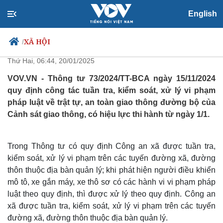
English
Công an xã được tuần tra, xử lý ở
những vị trí nào?
XÃ HỘI
/
Thứ Hai, 06:44, 20/01/2025
VOV.VN - Thông tư 73/2024/TT-BCA ngày 15/11/2024
quy định công tác tuần tra, kiểm soát, xử lý vi phạm
Chính trị
Xã hội
pháp luật về trật tự, an toàn giao thông đường bộ của
Đảng
Tin 24h
Cảnh sát giao thông, có hiệu lực thi hành từ ngày 1/1.
Tổ chức nhân sự
Dự báo thời tiết
Quốc hội
Giáo dục
Nhận diện sự thật
Dấu ấn VOV
Trong Thông tư có quy định Công an xã được tuần tra,
Việc làm
kiểm soát, xử lý vi phạm trên các tuyến đường xã, đường
Biển đảo
thôn thuộc địa bàn quản lý; khi phát hiện người điều khiển
mô tô, xe gắn máy, xe thô sơ có các hành vi vi phạm pháp
luật theo quy định, thì được xử lý theo quy định. Công an
xã được tuần tra, kiểm soát, xử lý vi phạm trên các tuyến
đường xã, đường thôn thuộc địa bàn quản lý.