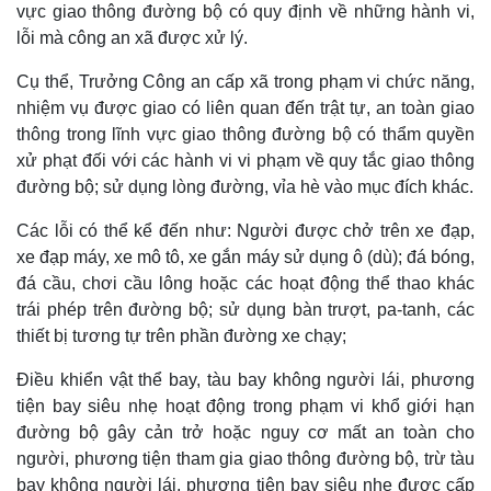
vực giao thông đường bộ có quy định về những hành vi,
Cuộc sống đó đây
Ảnh
lỗi mà công an xã được xử lý.
Hồ sơ
E-Magazine
Infographic
Cụ thể, Trưởng Công an cấp xã trong phạm vi chức năng,
nhiệm vụ được giao có liên quan đến trật tự, an toàn giao
thông trong lĩnh vực giao thông đường bộ có thẩm quyền
xử phạt đối với các hành vi vi phạm về quy tắc giao thông
đường bộ; sử dụng lòng đường, vỉa hè vào mục đích khác.
Các lỗi có thể kể đến như: Người được chở trên xe đạp,
xe đạp máy, xe mô tô, xe gắn máy sử dụng ô (dù); đá bóng,
đá cầu, chơi cầu lông hoặc các hoạt động thể thao khác
trái phép trên đường bộ; sử dụng bàn trượt, pa-tanh, các
thiết bị tương tự trên phần đường xe chạy;
Điều khiển vật thể bay, tàu bay không người lái, phương
tiện bay siêu nhẹ hoạt động trong phạm vi khổ giới hạn
đường bộ gây cản trở hoặc nguy cơ mất an toàn cho
người, phương tiện tham gia giao thông đường bộ, trừ tàu
bay không người lái, phương tiện bay siêu nhẹ được cấp