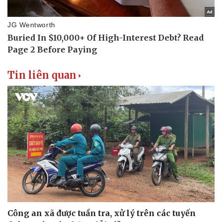
Tin liên quan
Văn hóa
Giải trí
Sân khấu - Điện ảnh
Nghệ sĩ
Văn học
Thời trang
Âm nhạc
Sao Việt
Di sản
Công an xã được tuần tra, xử lý trên các tuyến