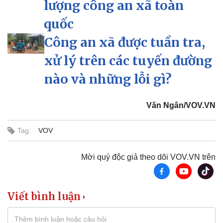
lượng công an xã toàn
quốc
Công an xã được tuần tra,
xử lý trên các tuyến đường
nào và những lỗi gì?
Văn Ngân/VOV.VN
Tag:
VOV
Mời quý độc giả theo dõi VOV.VN trên
Pháp luật
Quân sự - Quốc phòng
Vụ án
Vũ khí
Viết bình luận
Tin nóng
Việt Nam
Tư vấn luật
Phân tích