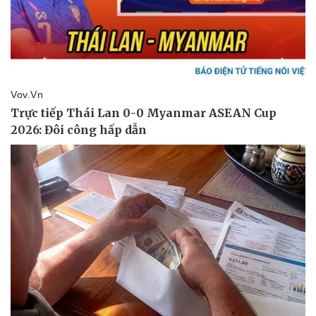
Sức khỏe
Đời sống
Dinh dưỡng - món ngon
Nhà đẹp
Cây thuốc
Blog
Sản phụ khoa
Tình yêu - Gia đình
Nhi khoa
Nam khoa
Làm đẹp - giảm cân
Phòng mạch online
Ăn sạch sống khỏe