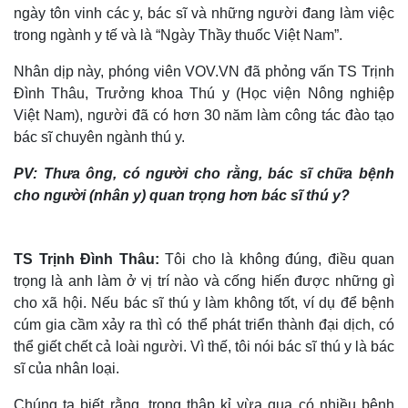
ngày tôn vinh các y, bác sĩ và những người đang làm việc
trong ngành y tế và là “Ngày Thầy thuốc Việt Nam”.
Nhân dịp này, phóng viên VOV.VN đã phỏng vấn TS Trịnh
Đình Thâu, Trưởng khoa Thú y (Học viện Nông nghiệp
Việt Nam), người đã có hơn 30 năm làm công tác đào tạo
bác sĩ chuyên ngành thú y.
PV: Thưa ông, có người cho rằng, bác sĩ chữa bệnh
cho người (nhân y) quan trọng hơn bác sĩ thú y?
TS Trịnh Đình Thâu:
Tôi cho là không đúng, điều quan
trọng là anh làm ở vị trí nào và cống hiến được những gì
cho xã hội. Nếu bác sĩ thú y làm không tốt, ví dụ để bệnh
cúm gia cầm xảy ra thì có thể phát triển thành đại dịch, có
thể giết chết cả loài người. Vì thế, tôi nói bác sĩ thú y là bác
sĩ của nhân loại.
Chúng ta biết rằng, trong thập kỉ vừa qua có nhiều bệnh