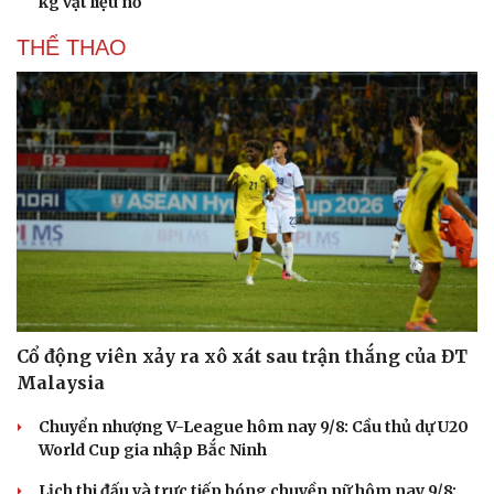
kg vật liệu nổ
THỂ THAO
Cổ động viên xảy ra xô xát sau trận thắng của ĐT
Malaysia
Chuyển nhượng V-League hôm nay 9/8: Cầu thủ dự U20
World Cup gia nhập Bắc Ninh
Lịch thi đấu và trực tiếp bóng chuyền nữ hôm nay 9/8: