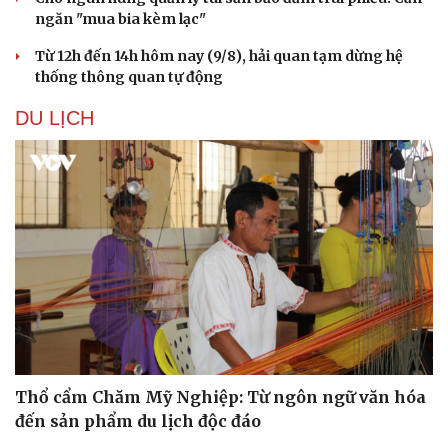
ngăn "mua bia kèm lạc"
Từ 12h đến 14h hôm nay (9/8), hải quan tạm dừng hệ
thống thông quan tự động
DU LỊCH
Du lịch
Podcast
Tư vấn
Câu chuyện thời sự
Thổ cẩm Chăm Mỹ Nghiệp: Từ ngôn ngữ văn hóa
Săn Tour
Đọc truyện đêm khuya
đến sản phẩm du lịch độc đáo
check-in
Cửa sổ tình yêu
Kể chuyện cho bé