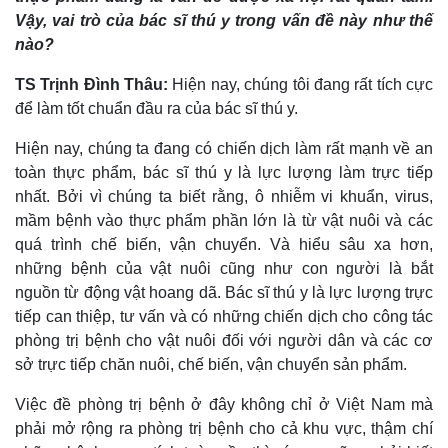
Vậy, vai trò của bác sĩ thú y trong vấn đề này như thế
nào?
TS Trịnh Đình Thâu:
Hiện nay, chúng tôi đang rất tích cực
để làm tốt chuẩn đầu ra của bác sĩ thú y.
Hiện nay, chúng ta đang có chiến dịch làm rất mạnh về an
toàn thực phẩm, bác sĩ thú y là lực lượng làm trực tiếp
nhất. Bởi vì chúng ta biết rằng, ô nhiễm vi khuẩn, virus,
mầm bệnh vào thực phẩm phần lớn là từ vật nuôi và các
quá trình chế biến, vận chuyển. Và hiểu sâu xa hơn,
những bệnh của vật nuôi cũng như con người là bắt
Thế giới
Multimedia
nguồn từ động vật hoang dã. Bác sĩ thú y là lực lượng trực
Quan sát
Video
tiếp can thiệp, tư vấn và có những chiến dịch cho công tác
Cuộc sống đó đây
Ảnh
phòng trị bệnh cho vật nuôi đối với người dân và các cơ
Hồ sơ
E-Magazine
sở trực tiếp chăn nuôi, chế biến, vận chuyển sản phẩm.
Infographic
Việc đề phòng trị bệnh ở đây không chỉ ở Việt Nam mà
phải mở rộng ra phòng trị bệnh cho cả khu vực, thậm chí