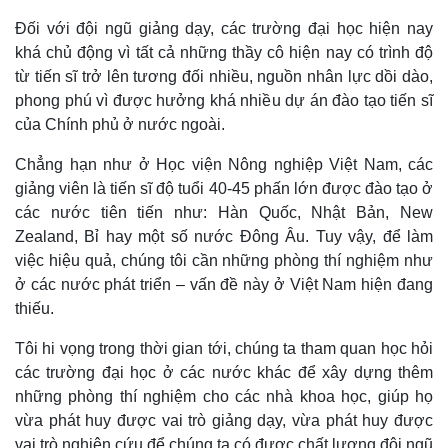
Đối với đội ngũ giảng dạy, các trường đại học hiện nay
khá chủ động vì tất cả những thầy cô hiện nay có trình độ
từ tiến sĩ trở lên tương đối nhiều, nguồn nhân lực dồi dào,
phong phú vì được hưởng khá nhiều dự án đào tạo tiến sĩ
của Chính phủ ở nước ngoài.
Chẳng hạn như ở Học viện Nông nghiệp Việt Nam, các
giảng viên là tiến sĩ độ tuổi 40-45 phấn lớn được đào tạo ở
các nước tiên tiến như: Hàn Quốc, Nhật Bản, New
Zealand, Bỉ hay một số nước Đông Âu. Tuy vậy, để làm
việc hiệu quả, chúng tôi cần những phòng thí nghiệm như
ở các nước phát triển – vấn đề này ở Việt Nam hiện đang
thiếu.
Kinh tế
Thị trường
Tôi hi vọng trong thời gian tới, chúng ta tham quan học hỏi
các trường đại học ở các nước khác để xây dựng thêm
Bất động sản
Giá vàng
Khởi nghiệp
Tiêu dùng
những phòng thí nghiệm cho các nhà khoa học, giúp họ
Tỷ giá
vừa phát huy được vai trò giảng dạy, vừa phát huy được
Chứng khoán
vai trò nghiên cứu để chúng ta có được chất lượng đội ngũ