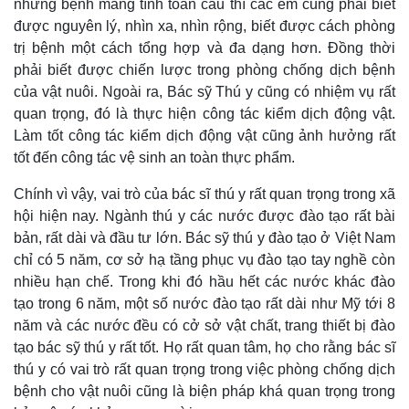
những bệnh mang tính toàn cầu thì các em cũng phải biết
được nguyên lý, nhìn xa, nhìn rộng, biết được cách phòng
trị bệnh một cách tổng hợp và đa dạng hơn. Đồng thời
phải biết được chiến lược trong phòng chống dịch bệnh
của vật nuôi. Ngoài ra, Bác sỹ Thú y cũng có nhiệm vụ rất
quan trọng, đó là thực hiện công tác kiểm dịch động vật.
Làm tốt công tác kiểm dịch động vật cũng ảnh hưởng rất
tốt đến công tác vệ sinh an toàn thực phẩm.
Chính vì vậy, vai trò của bác sĩ thú y rất quan trọng trong xã
hội hiện nay. Ngành thú y các nước được đào tạo rất bài
bản, rất dài và đầu tư lớn. Bác sỹ thú y đào tạo ở Việt Nam
chỉ có 5 năm, cơ sở hạ tầng phục vụ đào tạo tay nghề còn
nhiều hạn chế. Trong khi đó hầu hết các nước khác đào
tạo trong 6 năm, một số nước đào tạo rất dài như Mỹ tới 8
năm và các nước đều có cở sở vật chất, trang thiết bị đào
tạo bác sỹ thú y rất tốt. Họ rất quan tâm, họ cho rằng bác sĩ
thú y có vai trò rất quan trọng trong việc phòng chống dịch
bệnh cho vật nuôi cũng là biện pháp khá quan trọng trong