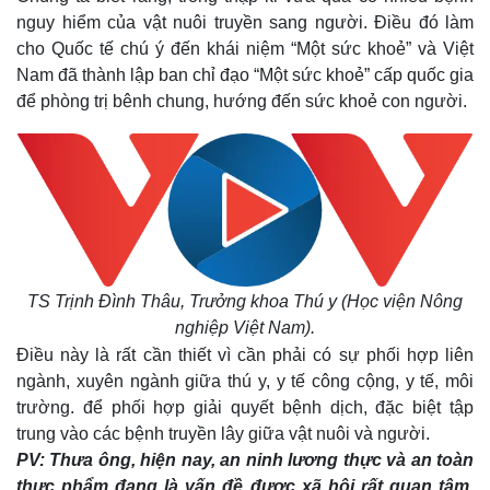
nguy hiểm của vật nuôi truyền sang người. Điều đó làm
cho Quốc tế chú ý đến khái niệm “Một sức khoẻ” và Việt
Nam đã thành lập ban chỉ đạo “Một sức khoẻ” cấp quốc gia
để phòng trị bênh chung, hướng đến sức khoẻ con người.
TS Trịnh Đình Thâu, Trưởng khoa Thú y (Học viện Nông
nghiệp Việt Nam).
Điều này là rất cần thiết vì cần phải có sự phối hợp liên
ngành, xuyên ngành giữa thú y, y tế công cộng, y tế, môi
trường. để phối hợp giải quyết bệnh dịch, đặc biệt tập
trung vào các bệnh truyền lây giữa vật nuôi và người.
PV: Thưa ông, hiện nay, an ninh lương thực và an toàn
thực phẩm đang là vấn đề được xã hội rất quan tâm.