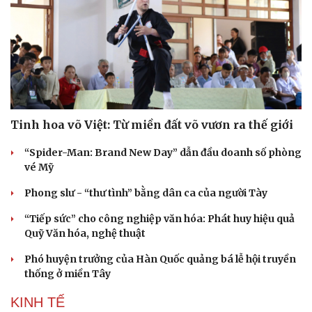
Tinh hoa võ Việt: Từ miền đất võ vươn ra thế giới
“Spider-Man: Brand New Day” dẫn đầu doanh số phòng
vé Mỹ
Phong slư - “thư tình” bằng dân ca của người Tày
“Tiếp sức” cho công nghiệp văn hóa: Phát huy hiệu quả
Quỹ Văn hóa, nghệ thuật
Phó huyện trưởng của Hàn Quốc quảng bá lễ hội truyền
thống ở miền Tây
KINH TẾ