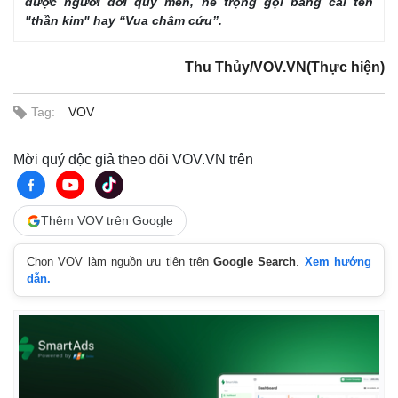
được người đời quý mến, nể trọng gọi bằng cái tên
Vụ án
Vũ khí
"thần kim" hay “Vua châm cứu”.
Tin nóng
Việt Nam
Tư vấn luật
Phân tích
Thu Thủy/VOV.VN(Thực hiện)
Tag:
VOV
Mời quý độc giả theo dõi VOV.VN trên
Thêm VOV trên Google
Chọn VOV làm nguồn ưu tiên trên
Google Search
.
Xem hướng
dẫn.