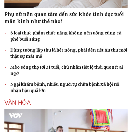
Phụ nữ nên quan tâm đến sức khỏe tình dục tuổi
mãn kinh như thế nào?
6 loại thực phẩm chức năng không nên uống cùng cà
phê buổi sáng
Đừng tưởng lập thu là hết nóng, phải đến tiết Xử thử mới
thật sự mát mẻ
Mèo sống thọ tới 31 tuổi, chủ nhân tiết lộ thói quen ít ai
ngờ
Ngại khám bệnh, nhiều người tự chữa bệnh xã hội rồi
Văn hóa
Giải trí
nhận hậu quả lớn
Sân khấu - Điện ảnh
Nghệ sĩ
Văn học
Thời trang
VĂN HÓA
Âm nhạc
Sao Việt
Di sản