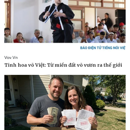
Thể thao
Ô tô - Xe máy
Bóng đá
Ô tô
Lịch thi đấu bóng đá
Xe máy
Thế giới thể thao
Tư vấn
eSports
Hậu trường