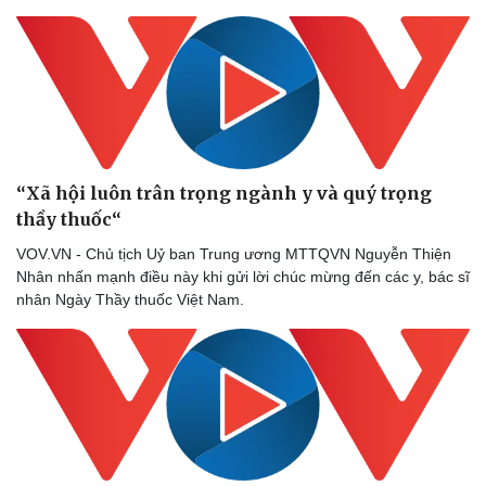
Sức khỏe
Đời sống
“Xã hội luôn trân trọng ngành y và quý trọng
Dinh dưỡng - món ngon
Nhà đẹp
thầy thuốc“
Cây thuốc
Blog
Sản phụ khoa
Tình yêu - Gia đình
VOV.VN - Chủ tịch Uỷ ban Trung ương MTTQVN Nguyễn Thiện
Nhi khoa
Nhân nhấn mạnh điều này khi gửi lời chúc mừng đến các y, bác sĩ
Nam khoa
nhân Ngày Thầy thuốc Việt Nam.
Làm đẹp - giảm cân
Phòng mạch online
Ăn sạch sống khỏe