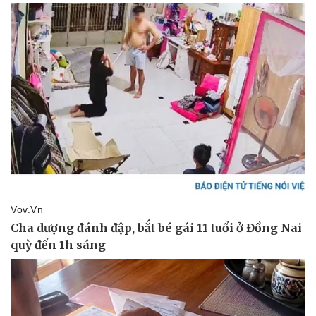
Doanh nghiệp
Công nghệ
Thông tin doanh nghiệp
Sành điệu
Doanh nghiệp 24h
Tin Công nghệ
Doanh nhân
Trải nghiệm
Vì cộng đồng
Chuyển đổi số