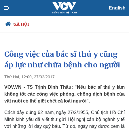
English
XÃ HỘI
/
Công việc của bác sĩ thú y cũng
Chính trị
Xã hội
Đảng
Tin 24h
áp lực như chữa bệnh cho người
Tổ chức nhân sự
Dự báo thời tiết
Quốc hội
Giáo dục
Thứ Hai, 12:00, 27/02/2017
Nhận diện sự thật
Dấu ấn VOV
Việc làm
VOV.VN - TS Trịnh Đình Thâu: “Nếu bác sĩ thú y làm
Biển đảo
không tốt các công việc phòng, chống dịch bệnh của
vật nuôi có thể giết chết cả loài người".
Cách đây đúng 62 năm, ngày 27/2/1955, Chủ tịch Hồ Chí
Minh kính yêu đã viết thư gửi Hội nghị cán bộ ngành y tế
với những lời dạy quý báu. Từ đó, ngày này được xem là