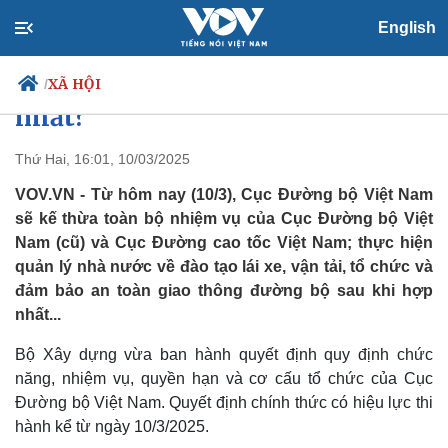
English
Cục Đường bộ Việt Nam còn
những nhiệm vụ gì sau khi hợp
XÃ HỘI
/
nhất?
Thứ Hai, 16:01, 10/03/2025
Chính trị
Xã hội
VOV.VN - Từ hôm nay (10/3), Cục Đường bộ Việt Nam
Đảng
Tin 24h
sẽ kế thừa toàn bộ nhiệm vụ của Cục Đường bộ Việt
Tổ chức nhân sự
Dự báo thời tiết
Nam (cũ) và Cục Đường cao tốc Việt Nam; thực hiện
Quốc hội
Giáo dục
quản lý nhà nước về đào tạo lái xe, vận tải, tổ chức và
Nhận diện sự thật
Dấu ấn VOV
đảm bảo an toàn giao thông đường bộ sau khi hợp
Việc làm
nhất...
Biển đảo
Bộ Xây dựng vừa ban hành quyết định quy định chức
năng, nhiệm vụ, quyền hạn và cơ cấu tổ chức của Cục
Đường bộ Việt Nam. Quyết định chính thức có hiệu lực thi
hành kể từ ngày 10/3/2025.