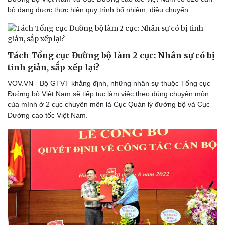
bộ đang được thực hiện quy trình bổ nhiệm, điều chuyển.
Tách Tổng cục Đường bộ làm 2 cục: Nhân sự có bị
Du lịch
Podcast
tinh giản, sắp xếp lại?
Tư vấn
Câu chuyện thời sự
Săn Tour
Đọc truyện đêm khuya
VOV.VN - Bộ GTVT khẳng định, những nhân sự thuộc Tổng cục
check-in
Cửa sổ tình yêu
Đường bộ Việt Nam sẽ tiếp tục làm việc theo đúng chuyên môn
Kể chuyện cho bé
của mình ở 2 cục chuyên môn là Cục Quản lý đường bộ và Cục
Hạt giống tâm hồn
Đường cao tốc Việt Nam.