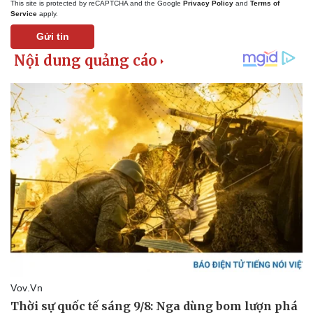
This site is protected by reCAPTCHA and the Google
Privacy Policy
and
Terms of
Service
apply.
Gửi tin
Thể thao
Ô tô - Xe máy
Bóng đá
Ô tô
Lịch thi đấu bóng đá
Xe máy
Thế giới thể thao
Tư vấn
eSports
Hậu trường