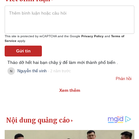
Giá cà phê
This site is protected by reCAPTCHA and the Google
Privacy Policy
and
Terms of
Service
apply.
Gửi tin
Tháo dỡ hết hai bạn chây ỳ để làm mới thành phố biển .
Nguyễn thế vinh
- 2 năm trước
Phản hồi
Xem thêm