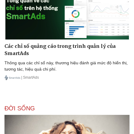
Doanh nghiệp
Công nghệ
Thông tin doanh nghiệp
Sành điệu
Doanh nghiệp 24h
Tin Công nghệ
Các chỉ số quảng cáo trong trình quản lý của
Doanh nhân
Trải nghiệm
SmartAds
Vì cộng đồng
Chuyển đổi số
Thông qua các chỉ số này, thương hiệu đánh giá mức độ hiển thị,
tương tác, hiệu quả chi phí.
| SmartAds
ĐỜI SỐNG