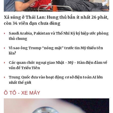
Hạt giống tâm hồn
Xả súng ở Thái Lan: Hung thủ bắn ít nhất 26 phát,
còn 34 viên đạn chưa dùng
Saudi Arabia, Pakistan và Thổ Nhĩ Kỳ ký hiệp ước phòng
thủ chung
Vì sao ông Trump “nóng mặt” trước tin Mỹ thiếu tên
lửa?
Các quan chức ngoại giao Nhật - Mỹ - Hàn điện đàm về
vấn đề Triều Tiên
Trung Quốc đưa vào hoạt động cơ sở điện toán AI lớn
nhất thế giới
Ô TÔ - XE MÁY