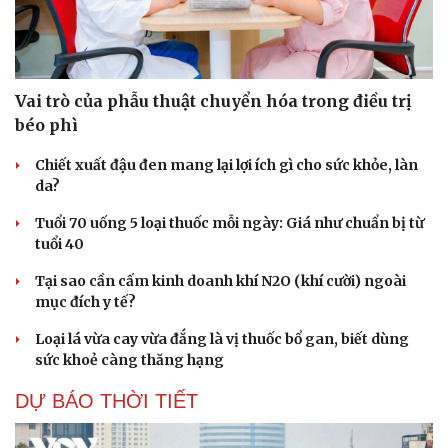
Vai trò của phẫu thuật chuyển hóa trong điều trị
béo phì
Chiết xuất đậu đen mang lại lợi ích gì cho sức khỏe, làn
da?
Tuổi 70 uống 5 loại thuốc mỗi ngày: Giá như chuẩn bị từ
tuổi 40
Tại sao cần cấm kinh doanh khí N2O (khí cười) ngoài
mục đích y tế?
Loại lá vừa cay vừa đắng là vị thuốc bổ gan, biết dùng
sức khoẻ càng thăng hạng
DỰ BÁO THỜI TIẾT