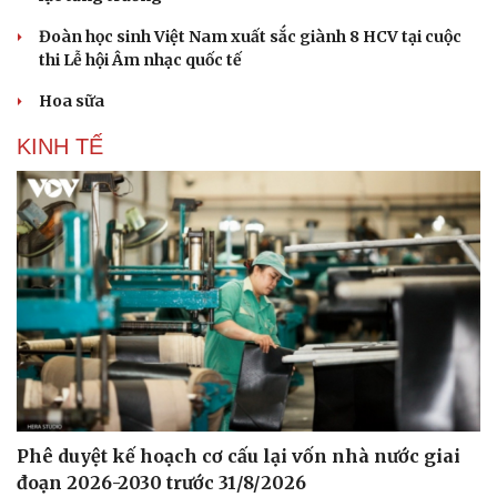
Đoàn học sinh Việt Nam xuất sắc giành 8 HCV tại cuộc
thi Lễ hội Âm nhạc quốc tế
Hoa sữa
KINH TẾ
Sức khỏe
Đời sống
Dinh dưỡng - món ngon
Nhà đẹp
Cây thuốc
Blog
Sản phụ khoa
Tình yêu - Gia đình
Nhi khoa
Nam khoa
Làm đẹp - giảm cân
Phòng mạch online
Ăn sạch sống khỏe
Phê duyệt kế hoạch cơ cấu lại vốn nhà nước giai
đoạn 2026-2030 trước 31/8/2026