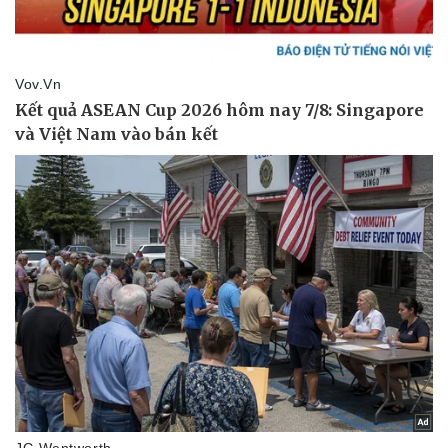
Vụ án
Vũ khí
Tin nóng
Việt Nam
Tư vấn luật
Phân tích