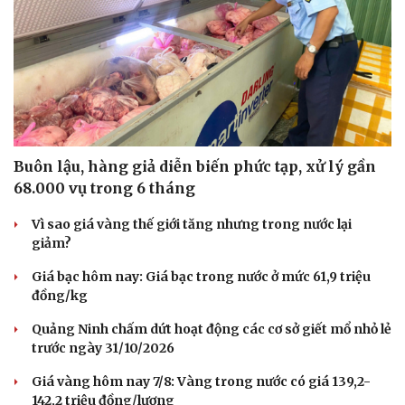
Buôn lậu, hàng giả diễn biến phức tạp, xử lý gần
68.000 vụ trong 6 tháng
Vì sao giá vàng thế giới tăng nhưng trong nước lại
giảm?
Văn hóa
Giải trí
Giá bạc hôm nay: Giá bạc trong nước ở mức 61,9 triệu
Sân khấu - Điện ảnh
Nghệ sĩ
đồng/kg
Văn học
Thời trang
Âm nhạc
Sao Việt
Quảng Ninh chấm dứt hoạt động các cơ sở giết mổ nhỏ lẻ
Di sản
trước ngày 31/10/2026
Giá vàng hôm nay 7/8: Vàng trong nước có giá 139,2-
142,2 triệu đồng/lượng