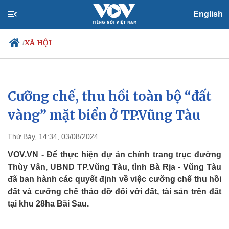
English
XÃ HỘI
/
Cưỡng chế, thu hồi toàn bộ “đất
Chính trị
Xã hội
Đảng
Tin 24h
vàng” mặt biển ở TP.Vũng Tàu
Tổ chức nhân sự
Dự báo thời tiết
Quốc hội
Giáo dục
Thứ Bảy, 14:34, 03/08/2024
Nhận diện sự thật
Dấu ấn VOV
Việc làm
VOV.VN - Để thực hiện dự án chỉnh trang trục đường
Biển đảo
Thùy Vân, UBND TP.Vũng Tàu, tỉnh Bà Rịa - Vũng Tàu
đã ban hành các quyết định về việc cưỡng chế thu hồi
đất và cưỡng chế tháo dỡ đối với đất, tài sản trên đất
tại khu 28ha Bãi Sau.