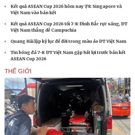
Kết quả ASEAN Cup 2026 hôm nay 7/8: Singapore và
Việt Nam vào bán kết
Kết quả ASEAN Cup 2026 tối 7-8: Đình Bắc rực sáng, ĐT
Việt Nam thắng dễ Campuchia
Quang Hải lập kỷ lục để đời trong màu áo ĐT Việt Nam
Tin bóng đá 7-8: ĐT Việt Nam gặp bất lợi trước bán kết
ASEAN Cup 2026
THẾ GIỚI
Du lịch
Podcast
Tư vấn
Câu chuyện thời sự
Săn Tour
Đọc truyện đêm khuya
check-in
Cửa sổ tình yêu
Kể chuyện cho bé