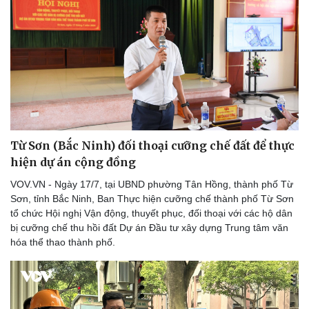
Thể thao
Ô tô - Xe máy
Bóng đá
Ô tô
Lịch thi đấu bóng đá
Xe máy
Thế giới thể thao
Tư vấn
eSports
Hậu trường
Từ Sơn (Bắc Ninh) đối thoại cưỡng chế đất để thực
hiện dự án cộng đồng
VOV.VN - Ngày 17/7, tại UBND phường Tân Hồng, thành phố Từ
Sơn, tỉnh Bắc Ninh, Ban Thực hiện cưỡng chế thành phố Từ Sơn
tổ chức Hội nghị Vận động, thuyết phục, đối thoại với các hộ dân
bị cưỡng chế thu hồi đất Dự án Đầu tư xây dựng Trung tâm văn
hóa thể thao thành phố.