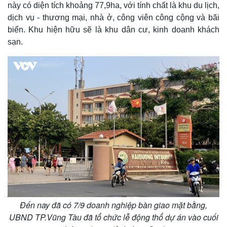
này có diện tích khoảng 77,9ha, với tính chất là khu du lịch,
dịch vụ - thương mại, nhà ở, công viên công cộng và bãi
biển. Khu hiện hữu sẽ là khu dân cư, kinh doanh khách
sạn.
Thế giới
Multimedia
Quan sát
Video
Cuộc sống đó đây
Ảnh
Hồ sơ
E-Magazine
Infographic
Đến nay đã có 7/9 doanh nghiệp bàn giao mặt bằng,
UBND TP.Vũng Tàu đã tổ chức lễ động thổ dự án vào cuối