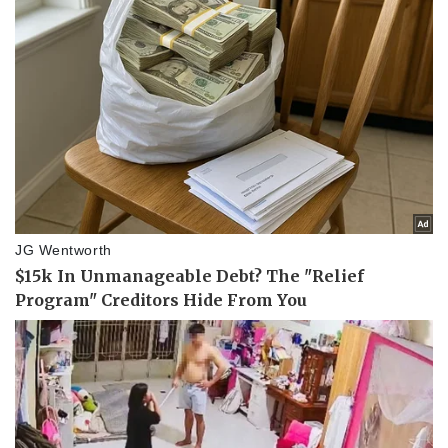
Vụ án
Vũ khí
Tin nóng
Việt Nam
Tư vấn luật
Phân tích