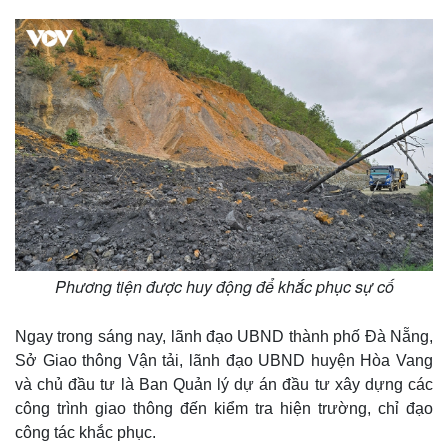
Phương tiện được huy động để khắc phục sự cố
Thế giới
Multimedia
Quan sát
Video
Ngay trong sáng nay, lãnh đạo UBND thành phố Đà Nẵng,
Cuộc sống đó đây
Ảnh
Hồ sơ
E-Magazine
Sở Giao thông Vận tải, lãnh đạo UBND huyện Hòa Vang
Infographic
và chủ đầu tư là Ban Quản lý dự án đầu tư xây dựng các
công trình giao thông đến kiểm tra hiện trường, chỉ đạo
công tác khắc phục.