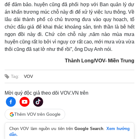
để đảm bảo. huyện cũng đã phối hợp với Ban quản lý dự
án khẩn trương múc chỗ này đi để xử lý việc lưu thông. Về
lâu dài thành phố có chủ trương đưa vào quy hoạch, tổ
chức đấu giá để khai thác khoáng sản, tinh thần là bê hết
ngọn đồi này đi. Chứ còn chỗ này ,năm nào mùa mưa
huyện cũng rất lo bởi vì nguy cơ rất cao, mới mưa vừa vừa
thôi cũng đã sạt lở như thế rồi”, ông Duy Anh nói.
Thành Long/VOV- Miền Trung
Tag:
VOV
Mời quý độc giả theo dõi VOV.VN trên
Kinh tế
Thị trường
Thêm VOV trên Google
Bất động sản
Giá vàng
Khởi nghiệp
Tiêu dùng
Chọn VOV làm nguồn ưu tiên trên
Google Search
.
Xem hướng
Tỷ giá
dẫn.
Chứng khoán