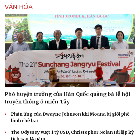
VĂN HÓA
Sức khỏe
Đời sống
Dinh dưỡng - món ngon
Nhà đẹp
Cây thuốc
Blog
Sản phụ khoa
Tình yêu - Gia đình
Nhi khoa
Nam khoa
Làm đẹp - giảm cân
Phó huyện trưởng của Hàn Quốc quảng bá lễ hội
Phòng mạch online
truyền thống ở miền Tây
Ăn sạch sống khỏe
Phản ứng của Dwayne Johnson khi Moana bị giới phê
bình chê bai
The Odyssey vượt 1 tỷ USD, Christopher Nolan tái lập kỳ
tích sau 14 năm