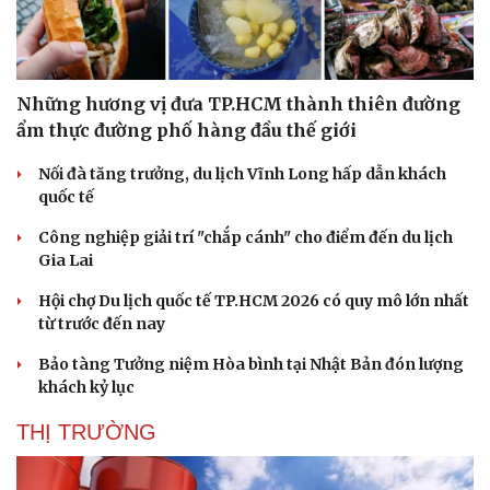
Những hương vị đưa TP.HCM thành thiên đường
ẩm thực đường phố hàng đầu thế giới
Nối đà tăng trưởng, du lịch Vĩnh Long hấp dẫn khách
quốc tế
Công nghiệp giải trí "chắp cánh" cho điểm đến du lịch
Gia Lai
Hội chợ Du lịch quốc tế TP.HCM 2026 có quy mô lớn nhất
từ trước đến nay
Văn hóa
Giải trí
Sân khấu - Điện ảnh
Nghệ sĩ
Bảo tàng Tưởng niệm Hòa bình tại Nhật Bản đón lượng
Văn học
Thời trang
khách kỷ lục
Âm nhạc
Sao Việt
Di sản
THỊ TRƯỜNG