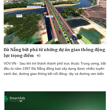
Doanh nghiệp
Công nghệ
Thông tin doanh nghiệp
Sành điệu
Doanh nghiệp 24h
Tin Công nghệ
Doanh nhân
Trải nghiệm
Vì cộng đồng
Chuyển đổi số
Đà Nẵng bứt phá từ những dự án giao thông động
lực trọng điểm
VOV.VN - Sau khi trở thành thành phố trực thuộc Trung ương, bắt
đầu từ năm 1997 Đà Nẵng đồng loạt xây dựng được nhiều tuyến
vành đai, đường giao thông kết nối đông- tây và đường ven biển.