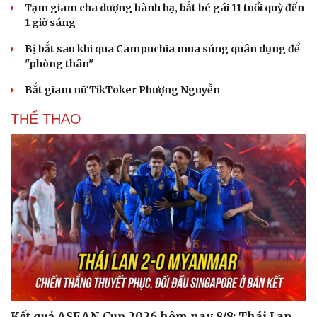
Tạm giam cha dượng hành hạ, bắt bé gái 11 tuổi quỳ đến
1 giờ sáng
Bị bắt sau khi qua Campuchia mua súng quân dụng để
"phòng thân"
Bắt giam nữ TikToker Phượng Nguyễn
THỂ THAO
Du lịch
Podcast
Tư vấn
Câu chuyện thời sự
Săn Tour
Đọc truyện đêm khuya
check-in
Cửa sổ tình yêu
Kể chuyện cho bé
Kết quả ASEAN Cup 2026 hôm nay 8/8: Thái Lan