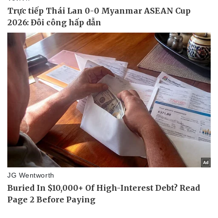
Thể thao
Ô tô - Xe máy
Bóng đá
Ô tô
Lịch thi đấu bóng đá
Xe máy
Thế giới thể thao
Tư vấn
eSports
Hậu trường