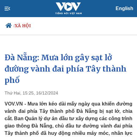
English
XÃ HỘI
/
Đà Nẵng: Mưa lớn gây sạt lở
Chính trị
Xã hội
Đảng
Tin 24h
đường vành đai phía Tây thành
Tổ chức nhân sự
Dự báo thời tiết
phố
Quốc hội
Giáo dục
Nhận diện sự thật
Dấu ấn VOV
Việc làm
Thứ Hai, 15:25, 16/12/2024
Biển đảo
VOV.VN - Mưa lớn kéo dài mấy ngày qua khiến đường
vành đai phía Tây thành phố Đà Nẵng bị sạt lở, chia
cắt. Ban Quản lý dự án đầu tư xây dựng các công trình
giao thông Đà Nẵng, chủ đầu tư đường vành đai phía
Tây thành phố đã huy động nhiều máy móc, nhân lực