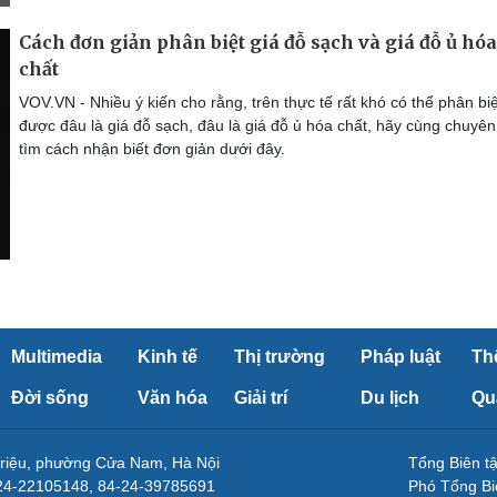
Cách đơn giản phân biệt giá đỗ sạch và giá đỗ ủ hóa
chất
VOV.VN - Nhiều ý kiến cho rằng, trên thực tế rất khó có thể phân biệ
được đâu là giá đỗ sạch, đâu là giá đỗ ủ hóa chất, hãy cùng chuyên
tìm cách nhận biết đơn giản dưới đây.
Multimedia
Kinh tế
Thị trường
Pháp luật
Th
Đời sống
Văn hóa
Giải trí
Du lịch
Qu
Triệu, phường Cửa Nam, Hà Nội
Tổng Biên 
-24-22105148, 84-24-39785691
Phó Tổng Bi