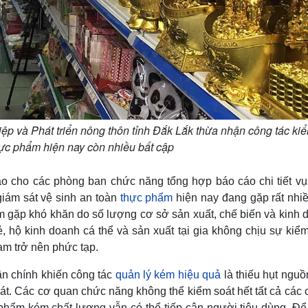
và Phát triển nông thôn tỉnh Đắk Lắk thừa nhận công tác kiể
hực phẩm hiện nay còn nhiều bất cập
cho các phòng ban chức năng tổng hợp báo cáo chi tiết vụ 
iám sát vệ sinh an toàn
thực phẩm
hiện nay đang gặp rất nhiề
ẩm gặp khó khăn do số lượng cơ sở sản xuất, chế biến và kinh
 hộ kinh doanh cá thể và sản xuất tại gia không chịu sự kiểm
hạm trở nên phức tạp.
n chính khiến công tác
quản lý kém hiệu quả
là thiếu hụt nguồ
sát. Các cơ quan chức năng không thể kiểm soát hết tất cả các
phẩm kém chất lượng vẫn có thể tiếp cận người tiêu dùng. Để