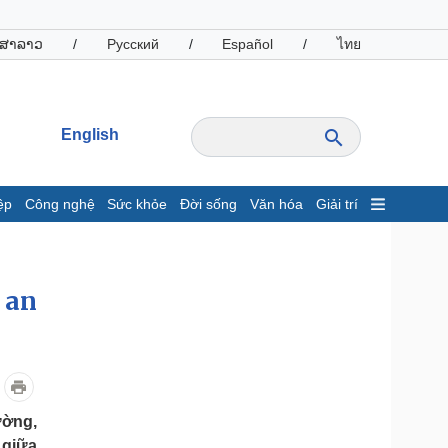
ສາລາວ
/
Русский
/
Español
/
ไทย
English
ệp
Công nghệ
Sức khỏe
Đời sống
Văn hóa
Giải trí
inh tế
Thị trường
ất động sản
Giá vàng
 an
hởi nghiệp
Tiêu dùng
Tỷ giá
Chứng khoán
Giá cà phê
oanh nghiệp
Công nghệ
ường,
hông tin doanh nghiệp
Sành điệu
 giữa