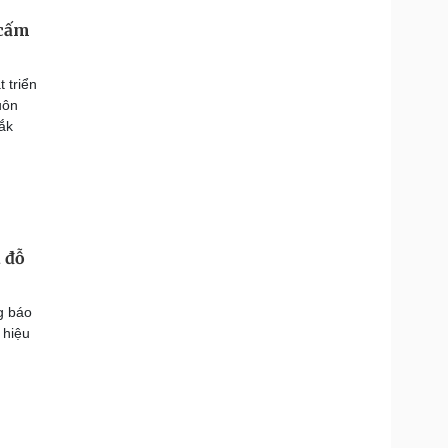
 cấm
 triển
uôn
ắk
 đỗ
g báo
 hiệu