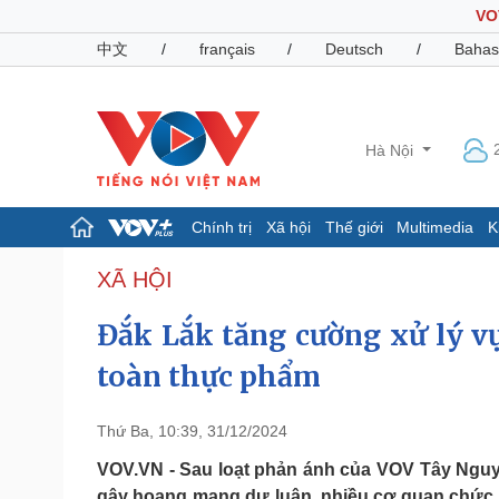
VO
中文
/
français
/
Deutsch
/
Bahas
Hà Nội
Chính trị
Xã hội
Thế giới
Multimedia
K
Chính trị
Xã hội
XÃ HỘI
Đảng
Tin 24h
Đắk Lắk tăng cường xử lý v
Tổ chức nhân sự
Dự báo thời tiết
Quốc hội
Giáo dục
toàn thực phẩm
Nhận diện sự thật
Dấu ấn VOV
Việc làm
Biển đảo
Thứ Ba, 10:39, 31/12/2024
Pháp luật
Quân sự - Quốc phòng
VOV.VN - Sau loạt phản ánh của VOV Tây Nguyê
Vụ án
Vũ khí
gây hoang mang dư luận, nhiều cơ quan chức n