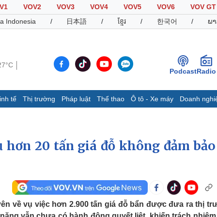
V1
VOV2
VOV3
VOV4
VOV5
VOV6
VOV GT
a Indonesia
/
日本語
/
ខ្មែរ
/
한국어
/
ພາ
27°C
Podcast
Radio
inh tế
Thị trường
Pháp luật
Thể thao
Ô tô - Xe máy
Doanh nghi
Thế giới
Multimedia
K
Quan sát
Video
B
ụ hơn 20 tấn giá đỗ không đảm bảo
Cuộc sống đó đây
Ảnh
K
Hồ sơ
E-Magazine
Infographic
Thể thao
Ô tô - Xe máy
D
n về vụ việc hơn 2.900 tấn giá đỗ bẩn được đưa ra thị tr
Bóng đá
Ô tô
T
ăng vẫn chưa có hành động quyết liệt, khiến trách nhiệm