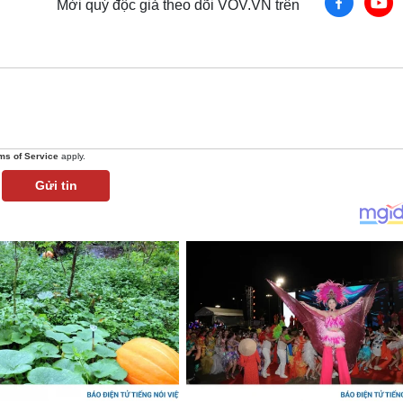
Mời quý độc giả theo dõi VOV.VN trên
ms of Service
apply.
Gửi tin