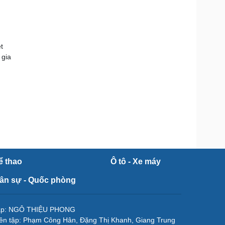
t
 gia
ể thao
Ô tô - Xe máy
ân sự - Quốc phòng
tập: NGÔ THIỆU PHONG
ên tập: Phạm Công Hân, Đặng Thị Khanh, Giang Trung