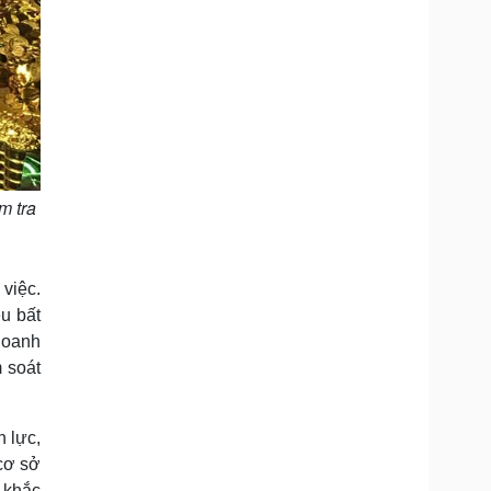
m tra
việc.
u bất
 doanh
 soát
n lực,
 cơ sở
 khắc