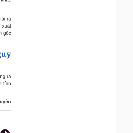
hải rà
n xuất
n gốc
guy
ng ra
 tính
guyên