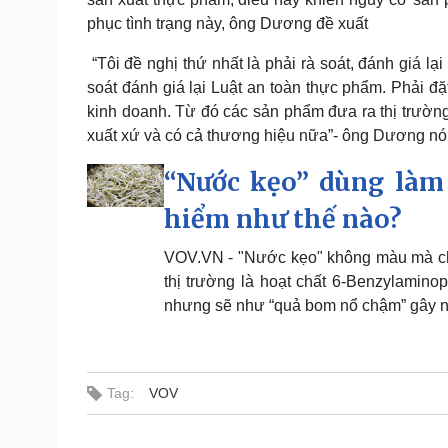
phục tình trạng này, ông Dương đề xuất
“Tôi đề nghị thứ nhất là phải rà soát, đánh giá lạ
soát đánh giá lại Luật an toàn thực phẩm. Phải đặ
kinh doanh. Từ đó các sản phẩm đưa ra thị trườn
xuất xứ và có cả thương hiệu nữa”- ông Dương nói
“Nước kẹo” dùng làm 
hiểm như thế nào?
VOV.VN - "Nước kẹo" không màu mà chủ
thị trường là hoạt chất 6-Benzylaminop
nhưng sẽ như “quả bom nổ chậm” gây ngu
Tag:
VOV