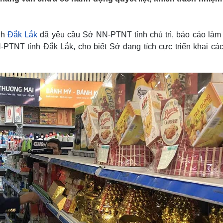
Lịch thi đấu bóng đá
Xe máy
Thế giới thể thao
Tư vấn
eSports
V
nh
Đắk Lắk
đã yêu cầu Sở NN-PTNT tỉnh chủ trì, báo cáo làm 
Hậu trường
NT tỉnh Đắk Lắk, cho biết Sở đang tích cực triển khai các
Văn hóa
Giải trí
D
Sân khấu - Điện ảnh
Nghệ sĩ
Văn học
Thời trang
Âm nhạc
Sao Việt
c
Di sản