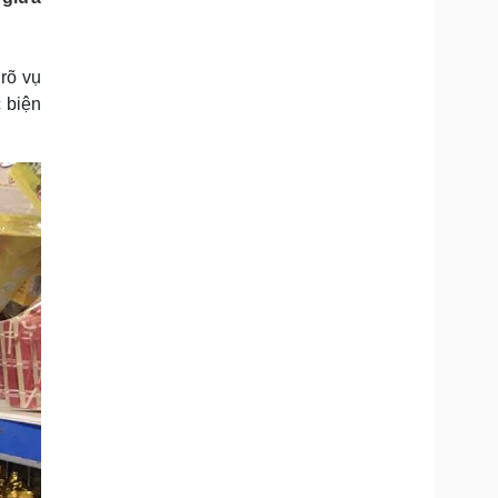
Doanh nghiệp 24h
Tin Công nghệ
Doanh nhân
Trải nghiệm
ì cộng đồng
Chuyển đổi số
rõ vụ
 biện
u lịch
Podcast
Tư vấn
Câu chuyện thời sự
Săn Tour
Đọc truyện đêm khuya
heck-in
Cửa sổ tình yêu
Kể chuyện cho bé
Hạt giống tâm hồn