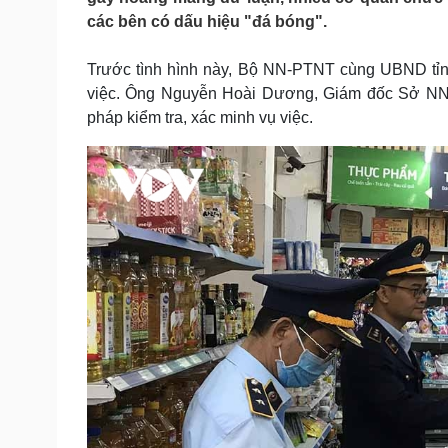
Tin nóng
Việt Nam
các bên có dấu hiệu "đá bóng".
Tư vấn luật
Phân tích
Trước tình hình này, Bộ NN-PTNT cùng UBND tỉ
việc. Ông Nguyễn Hoài Dương, Giám đốc Sở NN-PT
Sức khỏe
Đời sống
pháp kiểm tra, xác minh vụ việc.
Dinh dưỡng - món ngon
Nhà đẹp
Cây thuốc
Blog
Sản phụ khoa
Tình yêu - Gia đình
Nhi khoa
Nam khoa
Làm đẹp - giảm cân
Phòng mạch online
Ăn sạch sống khỏe
Cải chính