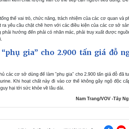
i tổng thể vai trò, chức năng, trách nhiệm của các cơ quan và p
t ra yêu cầu chặt chẽ hơn với các điều kiện của các cơ sở sả
g phải hướng đến phải có nhãn mác, phải truy xuất được nguồ
.
“phụ gia” cho 2.900 tấn giá đỗ n
 các cơ sở dùng để làm "phụ gia" cho 2.900 tấn giá đỗ đã tu
urine. Khi hoạt chất này đi vào cơ thể không gây ngộ độc cấp
y hại tới sức khỏe về lâu dài.
Nam Trang/VOV -Tây N