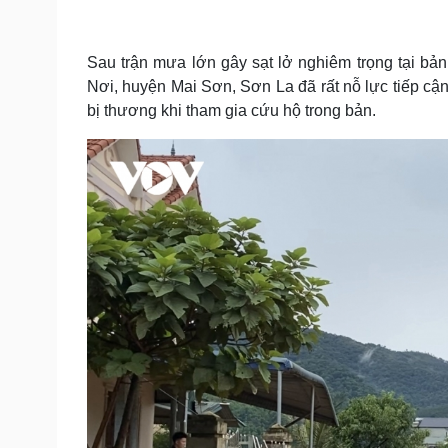
Tin nóng
Việt Nam
Tư vấn luật
Phân tích
Sau trận mưa lớn gây sạt lở nghiêm trọng tại bả
Nơi, huyện Mai Sơn, Sơn La đã rất nỗ lực tiếp cậ
Sức khỏe
Đời sống
bị thương khi tham gia cứu hộ trong bản.
Dinh dưỡng - món ngon
Nhà đẹp
Cây thuốc
Blog
Sản phụ khoa
Tình yêu - Gia đình
Nhi khoa
Nam khoa
Làm đẹp - giảm cân
Phòng mạch online
Ăn sạch sống khỏe
Cải chính