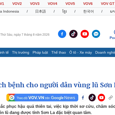
V1
VOV2
VOV3
VOV4
VOV5
VOV6
VOV GT
a Indonesia
/
日本語
/
ខ្មែរ
/
한국어
/
ພາ
Thứ Sáu, ngày 7 tháng 8 năm 2026
Po
inh tế
Thị trường
Pháp luật
Thể thao
Ô tô - Xe máy
Doanh nghi
Thế giới
Multimedia
K
Quan sát
Video
B
Cuộc sống đó đây
Ảnh
K
Hồ sơ
E-Magazine
ch bệnh cho người dân vùng lũ Sơn
Infographic
Thể thao
Ô tô - Xe máy
D
c phục hậu quả thiên tai, việc kịp thời sơ cứu, chăm só
n lũ đang được tỉnh Sơn La đặc biệt quan tâm.
Bóng đá
Ô tô
T