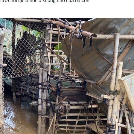
ước rút lại là nỗi lo không nhỏ của bà con.