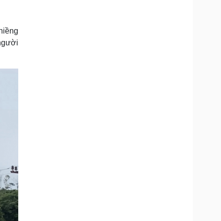
Doanh nghiệp 24h
Tin Công nghệ
Doanh nhân
Trải nghiệm
ì cộng đồng
Chuyển đổi số
hiềng
người
u lịch
Podcast
Tư vấn
Câu chuyện thời sự
Săn Tour
Đọc truyện đêm khuya
heck-in
Cửa sổ tình yêu
Kể chuyện cho bé
Hạt giống tâm hồn