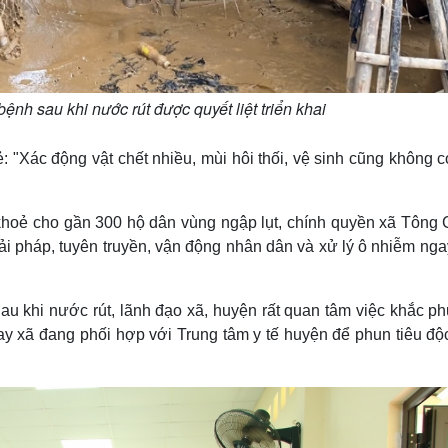
nh sau khi nước rút được quyết liệt triển khai
: "Xác động vật chết nhiều, mùi hôi thối, vệ sinh cũng không 
khoẻ cho gần 300 hộ dân vùng ngập lụt, chính quyền xã Tông 
iải pháp, tuyên truyền, vận động nhân dân và xử lý ô nhiễm ng
u khi nước rút, lãnh đạo xã, huyện rất quan tâm việc khắc phụ
ay xã đang phối hợp với Trung tâm y tế huyện để phun tiêu độ