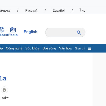
ສາລາວ
/
Русский
/
Español
/
ไทย
English
dcast
Radio
ệp
Công nghệ
Sức khỏe
Đời sống
Văn hóa
Giải trí
inh tế
Thị trường
ất động sản
Giá vàng
hởi nghiệp
Tiêu dùng
Tỷ giá
 La
Chứng khoán
Giá cà phê
oanh nghiệp
Công nghệ
c sức
hông tin doanh nghiệp
Sành điệu