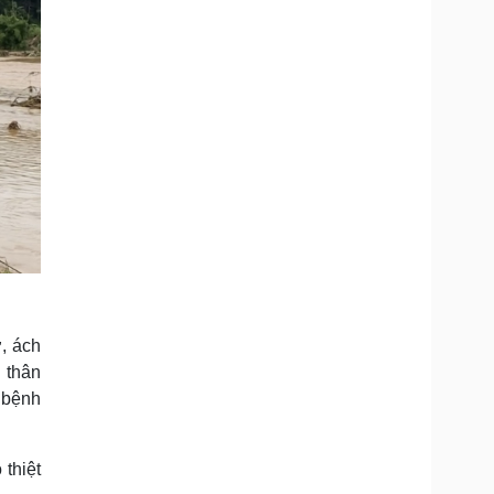
, ách
n thân
 bệnh
thiệt