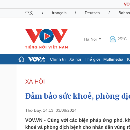
VO
中文
/
français
/
Deutsch
/
Bahas
25°C
Hà Nội
Chính trị
Xã hội
Thế giới
Multimedia
K
Chính trị
Xã hội
Đảng
Tin 24h
XÃ HỘI
Tổ chức nhân sự
Dự báo thời tiết
Quốc hội
Giáo dục
Đảm bảo sức khoẻ, phòng dị
Nhận diện sự thật
Dấu ấn VOV
Việc làm
Biển đảo
Thứ Bảy, 14:13, 03/08/2024
Pháp luật
Quân sự - Quốc phòng
VOV.VN - Cùng với các biện pháp ứng phó, khắ
khoẻ và phòng dịch bệnh cho nhân dân vùng rố
Vụ án
Vũ khí