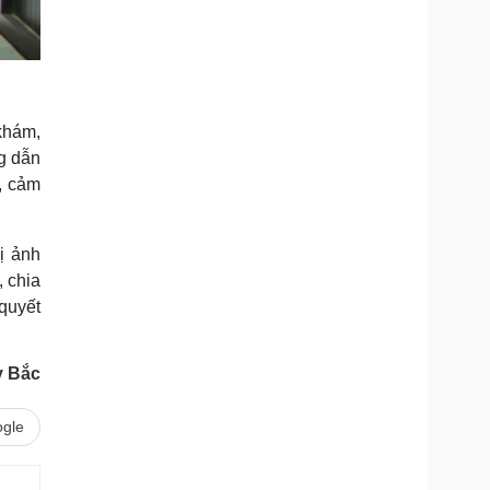
khám,
g dẫn
, cảm
ị ảnh
, chia
quyết
y Bắc
gle