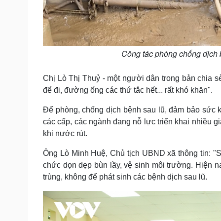
Công tác phòng chống dịch bệ
Chị Lò Thị Thuỷ - một người dân trong bản chia sẻ
để đi, đường ống các thứ tắc hết... rất khó khăn".
Để phòng, chống dịch bệnh sau lũ, đảm bảo sức 
các cấp, các ngành đang nỗ lực triển khai nhiều g
khi nước rút.
Ông Lò Minh Huệ, Chủ tịch UBND xã thông tin: "Sa
chức dọn dẹp bùn lầy, vệ sinh môi trường. Hiện n
trùng, không để phát sinh các bệnh dịch sau lũ.