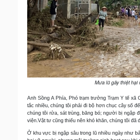
Mưa lũ gây thiệt hại
Anh Sồng A Phía, Phó trạm trưởng Trạm Y tế xã Ch
tắc nhiều, chúng tôi phải đi bộ hơn chục cây số đ
chúng tôi rửa, sát trùng, băng bó; người bị ngập
viện.Vật tư cũng thiếu nên khó khăn, chúng tôi đã 
Ở khu vực bị ngập sâu trong lũ nhiều ngày như 