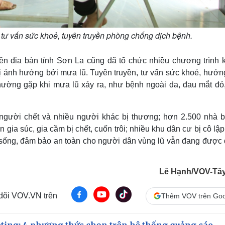
tư vấn sức khoẻ, tuyên truyền phòng chống dịch bệnh.
rên địa bàn tỉnh Sơn La cũng đã tổ chức nhiều chương trình 
ị ảnh hưởng bởi mưa lũ. Tuyên truyền, tư vấn sức khoẻ, hướn
thường gặp khi mưa lũ xảy ra, như bệnh ngoài da, đau mắt đỏ
người chết và nhiều người khác bị thương; hơn 2.500 nhà b
gia súc, gia cầm bị chết, cuốn trôi; nhiều khu dân cư bị cô lập
i sống, đảm bảo an toàn cho người dân vùng lũ vẫn đang được 
Lê Hạnh/VOV-Tâ
 dõi VOV.VN trên
Thêm VOV trên Goo
ting: 4 phương thức chọn trên hệ thống quảng cáo