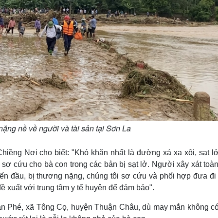
 nặng nề về người và tài sản tại Sơn La
iềng Nơi cho biết: "Khó khăn nhất là đường xá xa xôi, sạt lở
ể sơ cứu cho bà con trong các bản bị sạt lở. Người xây xát toà
 đến đầu, bị thương nặng, chúng tôi sơ cứu và phối hợp đưa đi
đề xuất với trung tâm y tế huyện để đảm bảo".
bản Phé, xã Tông Cọ, huyện Thuận Châu, dù may mắn không có 