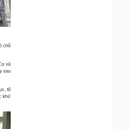
có chỗ
Cọ và
ay sau
c, tổ
c khử