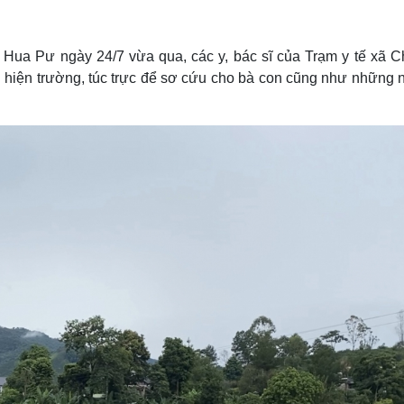
Lịch thi đấu bóng đá
Xe máy
Thế giới thể thao
Tư vấn
eSports
V
n Hua Pư ngày 24/7 vừa qua, các y, bác sĩ của Trạm y tế xã C
Hậu trường
n hiện trường, túc trực để sơ cứu cho bà con cũng như những 
Văn hóa
Giải trí
D
Sân khấu - Điện ảnh
Nghệ sĩ
Văn học
Thời trang
Âm nhạc
Sao Việt
c
Di sản