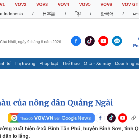
V1
VOV2
VOV3
VOV4
VOV5
VOV6
VOV GT
a Indonesia
/
日本語
/
ខ្មែរ
/
한국어
/
ພາ
Chủ Nhật, ngày 9 tháng 8 năm 2026
Po
inh tế
Thị trường
Pháp luật
Thể thao
Ô tô - Xe máy
Doanh nghi
Thế giới
Multimedia
K
Quan sát
Video
B
Cuộc sống đó đây
Ảnh
K
Hồ sơ
E-Magazine
màu của nông dân Quảng Ngãi
Infographic
Thể thao
Ô tô - Xe máy
D
hường xuất hiện ở xã Bình Tân Phú, huyện Bình Sơn, tỉnh 
 dân lo lắng.
Bóng đá
Ô tô
T