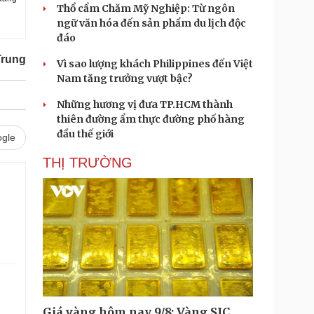
Thổ cẩm Chăm Mỹ Nghiệp: Từ ngôn
ngữ văn hóa đến sản phẩm du lịch độc
đáo
Trung
Vì sao lượng khách Philippines đến Việt
Nam tăng trưởng vượt bậc?
Những hương vị đưa TP.HCM thành
thiên đường ẩm thực đường phố hàng
đầu thế giới
gle
THỊ TRƯỜNG
Giá vàng hôm nay 9/8: Vàng SJC