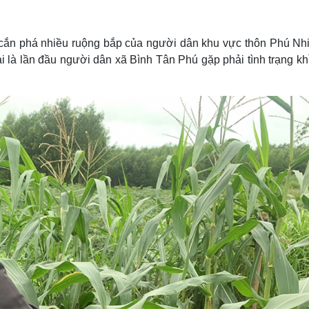
Lịch thi đấu bóng đá
Xe máy
Thế giới thể thao
Tư vấn
eSports
V
 cắn phá nhiều ruộng bắp của người dân khu vực thôn Phú Nhi
Hậu trường
 là lần đầu người dân xã Bình Tân Phú gặp phải tình trạng kh
Văn hóa
Giải trí
D
Sân khấu - Điện ảnh
Nghệ sĩ
Văn học
Thời trang
Âm nhạc
Sao Việt
c
Di sản