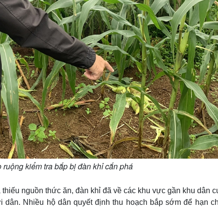
ruộng kiểm tra bắp bị đàn khỉ cắn phá
 thiếu nguồn thức ăn, đàn khỉ đã về các khu vực gần khu dân 
ời dân. Nhiều hộ dân quyết định thu hoạch bắp sớm để hạn ch