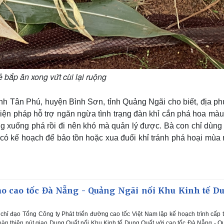
 bắp ăn xong vứt cùi lại ruộng
 Tân Phú, huyện Bình Sơn, tỉnh Quảng Ngãi cho biết, địa p
iện pháp hỗ trợ ngăn ngừa tình trạng đàn khỉ cắn phá hoa màu
g xuống phá rồi đi nên khó mà quản lý được. Bà con chỉ dùng
 có kế hoạch để bảo tồn hoặc xua đuổi khỉ tránh phá hoại mùa
ao cao tốc Đà Nẵng - Quảng Ngãi nối Khu Kinh tế D
hỉ đạo Tổng Công ty Phát triển đường cao tốc Việt Nam lập kế hoạch trình cấp
oàn thiện nút giao Dung Quất nối Khu Kinh tế Dung Quất với cao tốc Đà Nẵng - 