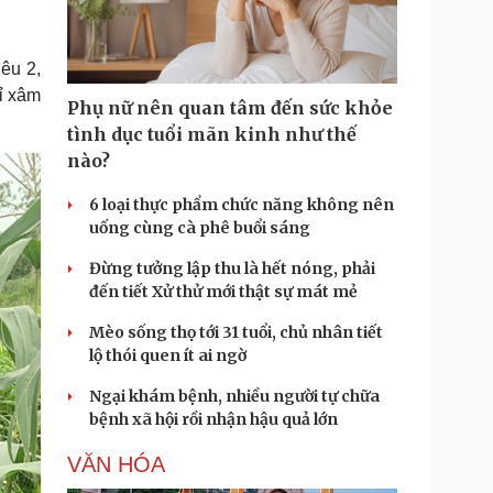
Doanh nghiệp 24h
Tin Công nghệ
Doanh nhân
Trải nghiệm
ì cộng đồng
Chuyển đổi số
êu 2,
ỉ xâm
Phụ nữ nên quan tâm đến sức khỏe
u lịch
Podcast
tình dục tuổi mãn kinh như thế
Tư vấn
Câu chuyện thời sự
nào?
Săn Tour
Đọc truyện đêm khuya
heck-in
Cửa sổ tình yêu
6 loại thực phẩm chức năng không nên
Kể chuyện cho bé
uống cùng cà phê buổi sáng
Hạt giống tâm hồn
Đừng tưởng lập thu là hết nóng, phải
đến tiết Xử thử mới thật sự mát mẻ
Mèo sống thọ tới 31 tuổi, chủ nhân tiết
lộ thói quen ít ai ngờ
Ngại khám bệnh, nhiều người tự chữa
bệnh xã hội rồi nhận hậu quả lớn
VĂN HÓA