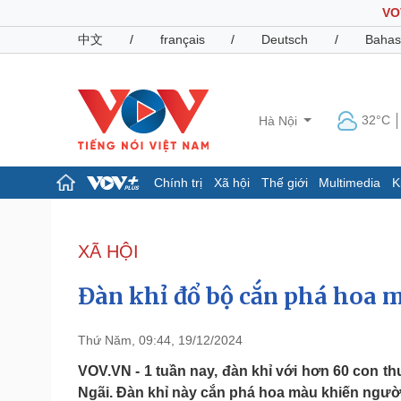
VO
中文
/
français
/
Deutsch
/
Bahas
32°C
Hà Nội
Chính trị
Xã hội
Thế giới
Multimedia
K
Chính trị
Xã hội
Đảng
Tin 24h
XÃ HỘI
Tổ chức nhân sự
Dự báo thời tiết
Quốc hội
Giáo dục
Đàn khỉ đổ bộ cắn phá hoa 
Nhận diện sự thật
Dấu ấn VOV
Việc làm
Biển đảo
Thứ Năm, 09:44, 19/12/2024
Pháp luật
Quân sự - Quốc phòng
VOV.VN - 1 tuần nay, đàn khỉ với hơn 60 con t
Ngãi. Đàn khỉ này cắn phá hoa màu khiến người
Vụ án
Vũ khí