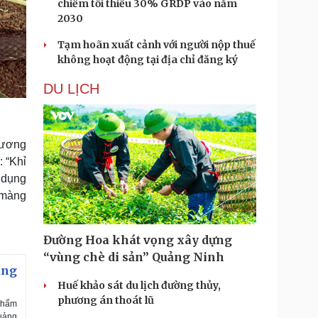
chiếm tối thiểu 30% GRDP vào năm
2030
Tạm hoãn xuất cảnh với người nộp thuế
không hoạt động tại địa chỉ đăng ký
DU LỊCH
hương
: “Khỉ
 dụng
 màng
Đường Hoa khát vọng xây dựng
“vùng chè di sản” Quảng Ninh
ung
Huế khảo sát du lịch đường thủy,
phương án thoát lũ
 thẩm
Quảng