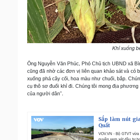
Khỉ xuống bẻ
Ông Nguyễn Văn Phúc, Phó Chủ tịch UBND xã Bình
cũng đã nhờ các đơn vị liên quan khảo sát và có b
xuống phá cây cối, hoa màu như chuối, bắp. Chún
cụ thô sơ đuổi khỉ đi. Chúng tôi mong địa phương
của người dân".
Sắp làm nút gi
Quất
VOV.VN - Bộ GTVT vừa c
quyền xem xét đầu tư h