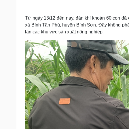
Tin nóng
Việt Nam
Tư vấn luật
Phân tích
Từ ngày 13/12 đến nay, đàn khỉ khoản 60 con đã
xã Bình Tân Phú, huyện Bình Sơn. Đây không phải
Sức khỏe
Đời sống
lấn các khu vực sản xuất nông nghiệp.
Dinh dưỡng - món ngon
Nhà đẹp
Cây thuốc
Blog
Sản phụ khoa
Tình yêu - Gia đình
Nhi khoa
Nam khoa
Làm đẹp - giảm cân
Phòng mạch online
Ăn sạch sống khỏe
Cải chính