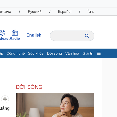
ສາລາວ
/
Русский
/
Español
/
ไทย
English
dcast
Radio
ệp
Công nghệ
Sức khỏe
Đời sống
Văn hóa
Giải trí
inh tế
Thị trường
ất động sản
Giá vàng
hởi nghiệp
Tiêu dùng
Tỷ giá
ĐỜI SỐNG
Chứng khoán
Giá cà phê
oanh nghiệp
Công nghệ
Quảng
hông tin doanh nghiệp
Sành điệu