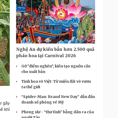
Nghệ An dự kiến bắn hơn 2.500 quả
pháo hoa tại Carnival 2026
Gỡ "điểm nghẽn", kiến tạo nguồn cầu
cho xuất bản
Tinh hoa võ Việt: Từ miền đất võ vươn
ra thế giới
“Spider-Man: Brand New Day” dẫn đầu
doanh số phòng vé Mỹ
cư gây
ế khỉ
Phong slư - “thư tình” bằng dân ca của
người Tày