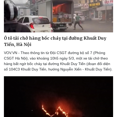
Ô tô tải chở hàng bốc cháy tại đường Khuất Duy
Tiến, Hà Nội
VOV.VN - Theo thông tin từ Đội CSGT đường bộ số 7 (Phòng
CSGT Hà Nội), vào khoảng 10h5 ngày 5/3, một xe tải chở theo
hàng bất ngờ bốc cháy tại đường Khuất Duy Tiến (đoạn đối diện
số 104C3 Khuất Duy Tiến, hướng Nguyễn Xiển - Khuất Duy Tiến).