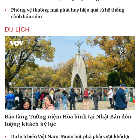
Phòng vệ thương mại phát huy hiệu quả từ hệ thống
cảnh báo sớm
DU LỊCH
Sức khỏe
Đời sống
Dinh dưỡng - món ngon
Nhà đẹp
Cây thuốc
Blog
Sản phụ khoa
Tình yêu - Gia đình
Nhi khoa
Nam khoa
Làm đẹp - giảm cân
Phòng mạch online
Ăn sạch sống khỏe
Bảo tàng Tưởng niệm Hòa bình tại Nhật Bản đón
lượng khách kỷ lục
Du lịch biển Việt Nam: Muốn bứt phá phải vượt khỏi lợi