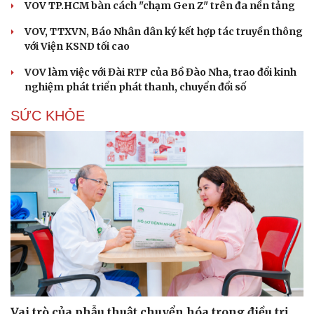
VOV TP.HCM bàn cách "chạm Gen Z" trên đa nền tảng
VOV, TTXVN, Báo Nhân dân ký kết hợp tác truyền thông
với Viện KSND tối cao
VOV làm việc với Đài RTP của Bồ Đào Nha, trao đổi kinh
nghiệm phát triển phát thanh, chuyển đổi số
SỨC KHỎE
Vai trò của phẫu thuật chuyển hóa trong điều trị