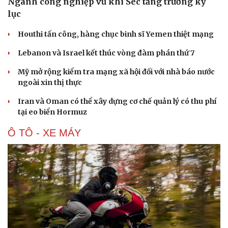
Ngành công nghiệp vũ khí Séc tăng trưởng kỷ
lục
Houthi tấn công, hàng chục binh sĩ Yemen thiệt mạng
Lebanon và Israel kết thúc vòng đàm phán thứ 7
Mỹ mở rộng kiểm tra mạng xã hội đối với nhà báo nước
ngoài xin thị thực
Iran và Oman có thể xây dựng cơ chế quản lý có thu phí
tại eo biển Hormuz
Ô TÔ - XE MÁY
Du lịch
Podcast
Tư vấn
Câu chuyện thời sự
Săn Tour
Đọc truyện đêm khuya
check-in
Cửa sổ tình yêu
Kể chuyện cho bé