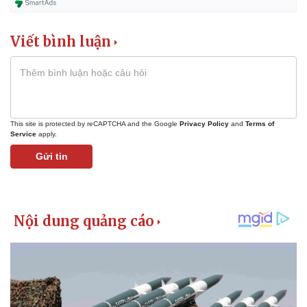
Viết bình luận
This site is protected by reCAPTCHA and the Google
Privacy Policy
and
Terms of
Service
apply.
Gửi tin
Kinh tế
Thị trường
Bất động sản
Giá vàng
Khởi nghiệp
Tiêu dùng
Tỷ giá
Chứng khoán