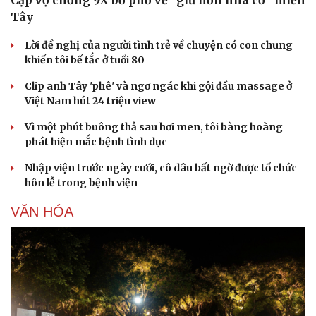
Tây
Lời đề nghị của người tình trẻ về chuyện có con chung
khiến tôi bế tắc ở tuổi 80
Doanh nghiệp
Công nghệ
Clip anh Tây 'phê' và ngơ ngác khi gội đầu massage ở
Thông tin doanh nghiệp
Sành điệu
Việt Nam hút 24 triệu view
Doanh nghiệp 24h
Tin Công nghệ
Doanh nhân
Trải nghiệm
Vì một phút buông thả sau hơi men, tôi bàng hoàng
Vì cộng đồng
Chuyển đổi số
phát hiện mắc bệnh tình dục
Nhập viện trước ngày cưới, cô dâu bất ngờ được tổ chức
hôn lễ trong bệnh viện
VĂN HÓA