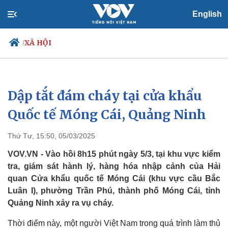
English
XÃ HỘI
/
Dập tắt đám cháy tại cửa khẩu
Chính trị
Xã hội
Đảng
Tin 24h
Quốc tế Móng Cái, Quảng Ninh
Tổ chức nhân sự
Dự báo thời tiết
Quốc hội
Giáo dục
Thứ Tư, 15:50, 05/03/2025
Nhận diện sự thật
Dấu ấn VOV
Việc làm
VOV.VN - Vào hồi 8h15 phút ngày 5/3, tại khu vực kiểm
Biển đảo
tra, giám sát hành lý, hàng hóa nhập cảnh của Hải
quan Cửa khẩu quốc tế Móng Cái (khu vực cầu Bắc
Luân I), phường Trần Phú, thành phố Móng Cái, tỉnh
Quảng Ninh xảy ra vụ cháy.
Thời điểm này, một người Việt Nam trong quá trình làm thủ