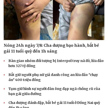
Nóng 24h ngày 7/8: Cha dượng bạo hành, bắt bé
gái 11 tuổi quỳ đến 1h sáng
Bàn giao nhóm đối tượng bị Interpol truy nã đỏ, lừa đảo
hơn 327 tỷ đồng
Văn hóa
Giải trí
Bắt giữ người phụ nữ giả danh công an lừa đảo "chạy
Sân khấu - Điện ảnh
Nghệ sĩ
án" 400 triệu đồng
Văn học
Thời trang
Âm nhạc
Sao Việt
Tạm giữ hình sự người đàn ông đạp ngã chồng cũ của
Di sản
bạn gái giữa đường
Cha dượng đánh đập, bắt bé gái 11 tuổi ở Đồng Nai quỳ
đến 1h sáng