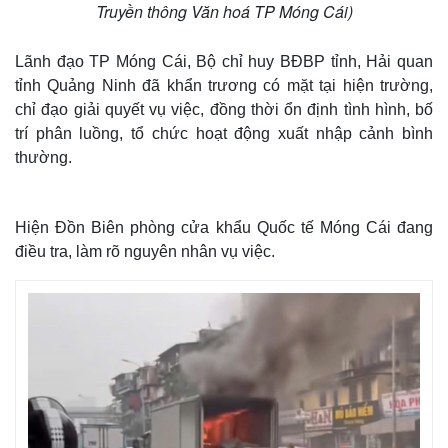
Truyền thông Văn hoá TP Móng Cái)
Lãnh đạo TP Móng Cái, Bộ chỉ huy BĐBP tỉnh, Hải quan
tỉnh Quảng Ninh đã khẩn trương có mặt tại hiện trường,
chỉ đạo giải quyết vụ việc, đồng thời ổn định tình hình, bố
trí phân luồng, tổ chức hoạt động xuất nhập cảnh bình
thường.
Hiện Đồn Biên phòng cửa khẩu Quốc tế Móng Cái đang
điều tra, làm rõ nguyên nhân vụ việc.
Thế giới
Multimedia
Quan sát
Video
Cuộc sống đó đây
Ảnh
Hồ sơ
E-Magazine
Infographic