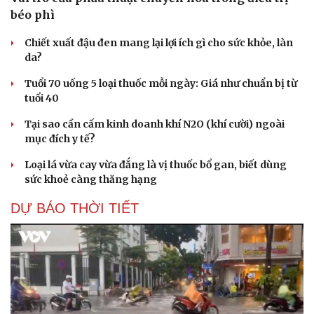
béo phì
Chiết xuất đậu đen mang lại lợi ích gì cho sức khỏe, làn
da?
Tuổi 70 uống 5 loại thuốc mỗi ngày: Giá như chuẩn bị từ
tuổi 40
Tại sao cần cấm kinh doanh khí N2O (khí cười) ngoài
mục đích y tế?
Loại lá vừa cay vừa đắng là vị thuốc bổ gan, biết dùng
sức khoẻ càng thăng hạng
DỰ BÁO THỜI TIẾT