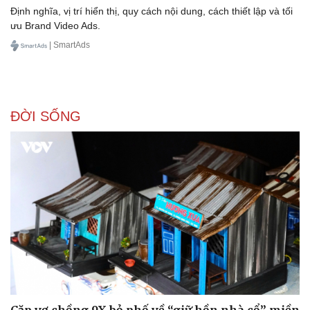
Định nghĩa, vị trí hiển thị, quy cách nội dung, cách thiết lập và tối
ưu Brand Video Ads.
| SmartAds
ĐỜI SỐNG
Cặp vợ chồng 9X bỏ phố về “giữ hồn nhà cổ” miền