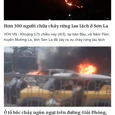
Thể thao
Ô tô - Xe máy
Bóng đá
Ô tô
Lịch thi đấu bóng đá
Xe máy
Thế giới thể thao
Tư vấn
Hơn 300 người chữa cháy rừng lau lách ở Sơn La
eSports
Hậu trường
VOV.VN - Khoảng 17h chiều nay (4/3), tại bản Bâu, xã Nặm Păm,
huyện Mường La, tỉnh Sơn La đã xảy ra vụ cháy rừng lau lách.
Ô tô bốc cháy ngùn ngụt trên đường Giải Phóng,