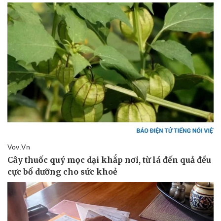
Vụ án
Vũ khí
Tin nóng
Việt Nam
Tư vấn luật
Phân tích