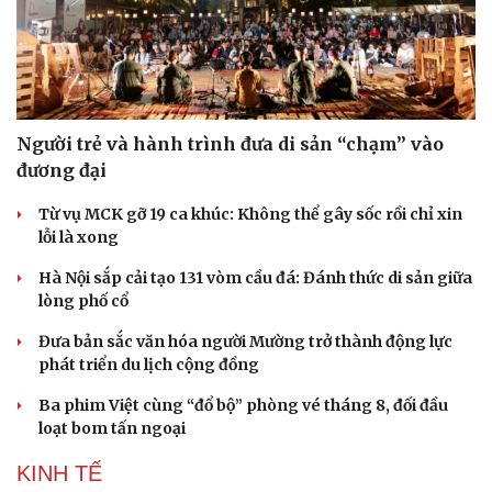
Người trẻ và hành trình đưa di sản “chạm” vào
đương đại
Từ vụ MCK gỡ 19 ca khúc: Không thể gây sốc rồi chỉ xin
lỗi là xong
Hà Nội sắp cải tạo 131 vòm cầu đá: Đánh thức di sản giữa
lòng phố cổ
Đưa bản sắc văn hóa người Mường trở thành động lực
phát triển du lịch cộng đồng
Ba phim Việt cùng “đổ bộ” phòng vé tháng 8, đối đầu
loạt bom tấn ngoại
KINH TẾ