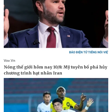
Thể thao
Ô tô - Xe máy
Bóng đá
Ô tô
Lịch thi đấu bóng đá
Xe máy
Thế giới thể thao
Tư vấn
eSports
Hậu trường