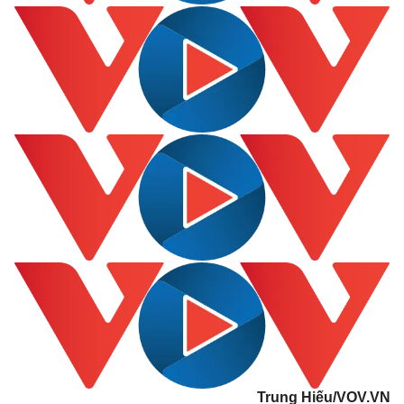
Kinh tế
Thị trường
Bất động sản
Giá vàng
Khởi nghiệp
Tiêu dùng
Tỷ giá
Chứng khoán
Trung Hiếu/VOV.VN