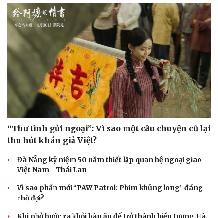
Sức khỏe
Đời sống
Dinh dưỡng - món ngon
Nhà đẹp
Cây thuốc
Blog
Sản phụ khoa
Tình yêu - Gia đình
Nhi khoa
“Thư tình gửi ngoại”: Vì sao một câu chuyện cũ lại
Nam khoa
Làm đẹp - giảm cân
thu hút khán giả Việt?
Phòng mạch online
Ăn sạch sống khỏe
Đà Nẵng kỷ niệm 50 năm thiết lập quan hệ ngoại giao
Việt Nam - Thái Lan
Vì sao phần mới “PAW Patrol: Phim khủng long” đáng
chờ đợi?
Khi phở bước ra khỏi bàn ăn để trở thành biểu tượng Hà