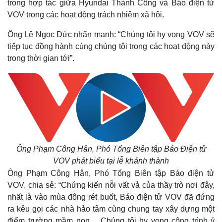
trong hợp tác giữa Hyundai Thành Công và Báo điện tử
VOV trong các hoạt động trách nhiệm xã hội.
Ông Lê Ngọc Đức nhấn mạnh: “Chúng tôi hy vọng VOV sẽ
tiếp tục đồng hành cùng chúng tôi trong các hoạt động này
trong thời gian tới”.
Thế giới
Multimedia
Ông Phạm Công Hân, Phó Tổng Biên tập Báo Điện tử
Quan sát
Video
VOV phát biểu tại lễ khánh thành
Cuộc sống đó đây
Ảnh
Ông Phạm Công Hân, Phó Tổng Biên tập Báo điện tử
Hồ sơ
E-Magazine
VOV, chia sẻ: “Chứng kiến nỗi vất vả của thầy trò nơi đây,
Infographic
nhất là vào mùa đông rét buốt, Báo điện tử VOV đã đứng
ra kêu gọi các nhà hảo tâm cùng chung tay xây dựng một
điểm trường mầm non… Chúng tôi hy vọng công trình ý