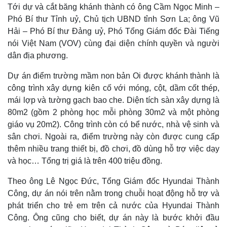
Tới dự và cắt băng khánh thành có ông Cầm Ngọc Minh –
Phó Bí thư Tỉnh uỷ, Chủ tịch UBND tỉnh Sơn La; ông Vũ
Hải – Phó Bí thư Đảng uỷ, Phó Tổng Giám đốc Đài Tiếng
nói Việt Nam (VOV) cùng đại diện chính quyền và người
dân địa phương.
Dự án điểm trường mầm non bản Oi được khánh thành là
công trình xây dựng kiên cố với móng, cột, dầm cốt thép,
mái lợp và tường gạch bao che. Diện tích sàn xây dựng là
80m2 (gồm 2 phòng học mỗi phòng 30m2 và một phòng
giáo vụ 20m2). Công trình còn có bể nước, nhà vệ sinh và
sân chơi. Ngoài ra, điểm trường này còn được cung cấp
thêm nhiều trang thiết bị, đồ chơi, đồ dùng
hỗ trợ việc dạy
và học… Tổng trị giá là trên 400 triệu đồng.
Theo ông Lê Ngọc Đức, Tổng Giám đốc Hyundai Thành
Công, dự án nói trên nằm trong chuỗi hoạt động hỗ trợ và
phát triển cho trẻ em trên cả nước của Hyundai Thành
Công. Ông cũng cho biết, dự án này là bước khởi đầu