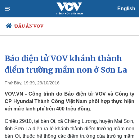
English
DẤU ẤN VOV
/
Báo điện tử VOV khánh thành
Chính trị
Xã hội
Đảng
Tin 24h
điểm trường mầm non ở Sơn La
Tổ chức nhân sự
Dự báo thời tiết
Quốc hội
Giáo dục
Thứ Bảy, 19:39, 29/10/2016
Nhận diện sự thật
Dấu ấn VOV
Việc làm
VOV.VN - Công trình do Báo điện tử VOV và Công ty
Biển đảo
CP Hyundai Thành Công Việt Nam phối hợp thực hiện
với mức kinh phí trên 400 triệu đồng.
Chiều 29/10, tại bản Oi, xã Chiềng Lương, huyện Mai Sơn,
tỉnh Sơn La diễn ra lễ khánh thành điểm trường mầm non
bản Oi,
thuộc hệ thống các điểm trường của trường mầm