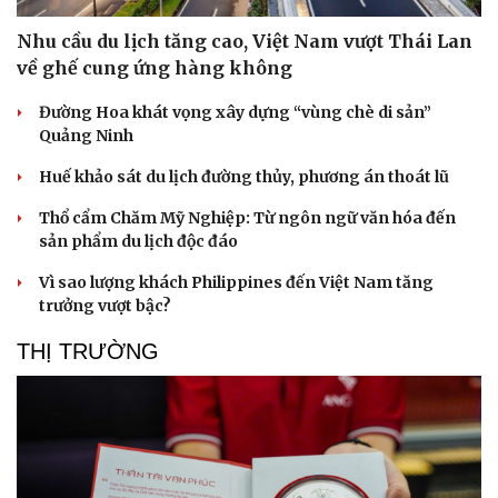
Nhu cầu du lịch tăng cao, Việt Nam vượt Thái Lan
về ghế cung ứng hàng không
Đường Hoa khát vọng xây dựng “vùng chè di sản”
Quảng Ninh
Huế khảo sát du lịch đường thủy, phương án thoát lũ
Thổ cẩm Chăm Mỹ Nghiệp: Từ ngôn ngữ văn hóa đến
sản phẩm du lịch độc đáo
Vì sao lượng khách Philippines đến Việt Nam tăng
trưởng vượt bậc?
Văn hóa
Giải trí
THỊ TRƯỜNG
Sân khấu - Điện ảnh
Nghệ sĩ
Văn học
Thời trang
Âm nhạc
Sao Việt
Di sản