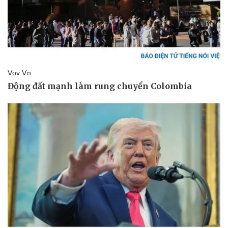
Vụ án
Vũ khí
Tin nóng
Việt Nam
Tư vấn luật
Phân tích