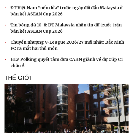
Hạt giống tâm hồn
ĐT Việt Nam “nếm lửa” trước ngày đối đầu Malaysia ở
bán kết ASEAN Cup 2026
Tin bóng đá 10-8: ĐT Malaysia nhận tin dữ trước trận
bán kết ASEAN Cup 2026
Chuyển nhượng V-League 2026/27 mới nhất: Bắc Ninh
FC ra mắt hai thủ môn
HLV Polking quyết tâm đưa CAHN giành vé dự Cúp C1
châu Á
THẾ GIỚI