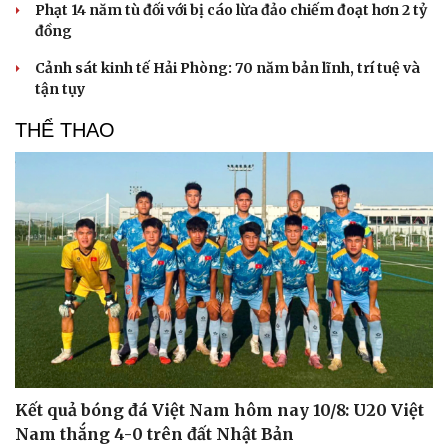
Phạt 14 năm tù đối với bị cáo lừa đảo chiếm đoạt hơn 2 tỷ
đồng
Cảnh sát kinh tế Hải Phòng: 70 năm bản lĩnh, trí tuệ và
tận tụy
THỂ THAO
Du lịch
Podcast
Tư vấn
Câu chuyện thời sự
Săn Tour
Đọc truyện đêm khuya
Kết quả bóng đá Việt Nam hôm nay 10/8: U20 Việt
check-in
Cửa sổ tình yêu
Nam thắng 4-0 trên đất Nhật Bản
Kể chuyện cho bé