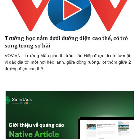
Doanh nghiệp
Công nghệ
Trường học nằm dưới đường điện cao thế, cô trò
Thông tin doanh nghiệp
Sành điệu
Doanh nghiệp 24h
Tin Công nghệ
sống trong sợ hãi
Doanh nhân
Trải nghiệm
VOV.VN - Trường Mẫu giáo thị trấn Tân Hiệp được di dời từ một
Vì cộng đồng
Chuyển đổi số
vị đắc địa tới một nơi hẻo lánh, giữa đồng ruộng, lọt thỏm giữa 2
đường điện cao thế