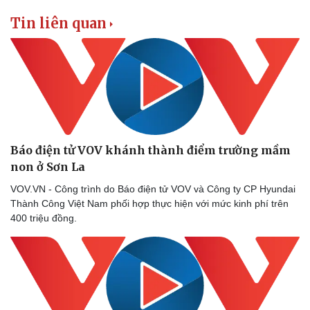
Tin liên quan
Doanh nghiệp
Công nghệ
Thông tin doanh nghiệp
Sành điệu
Doanh nghiệp 24h
Tin Công nghệ
Doanh nhân
Trải nghiệm
Vì cộng đồng
Chuyển đổi số
Báo điện tử VOV khánh thành điểm trường mầm
non ở Sơn La
VOV.VN - Công trình do Báo điện tử VOV và Công ty CP Hyundai
Thành Công Việt Nam phối hợp thực hiện với mức kinh phí trên
400 triệu đồng.