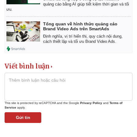
Vụ án
Vũ khí
quảng cáo bằng AI giúp tiết kiệm thời gian và tối
Tin nóng
Việt Nam
ưu.
Tư vấn luật
Phân tích
Tổng quan về hình thức quảng cáo
Brand Video Ads trên SmartAds
Định nghĩa, vị trí hiển thị, quy cách nội dung,
cách thiết lập và tối ưu Brand Video Ads.
Viết bình luận
This site is protected by reCAPTCHA and the Google
Privacy Policy
and
Terms of
Service
apply.
Gửi tin