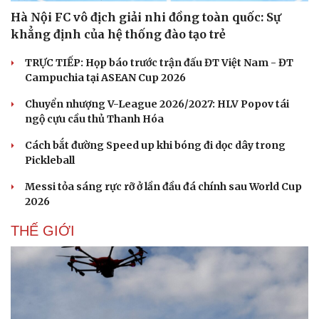
Hà Nội FC vô địch giải nhi đồng toàn quốc: Sự
khẳng định của hệ thống đào tạo trẻ
TRỰC TIẾP: Họp báo trước trận đấu ĐT Việt Nam - ĐT
Campuchia tại ASEAN Cup 2026
Chuyển nhượng V-League 2026/2027: HLV Popov tái
ngộ cựu cầu thủ Thanh Hóa
Cách bắt đường Speed up khi bóng đi dọc dây trong
Pickleball
Messi tỏa sáng rực rỡ ở lần đầu đá chính sau World Cup
2026
THẾ GIỚI
Cải chính