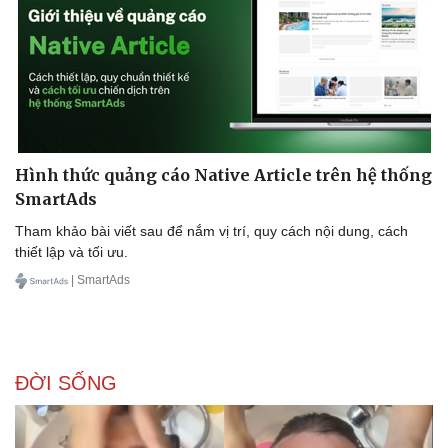
Sức khỏe
Đời sống
Hình thức quảng cáo Native Article trên hệ thống
Dinh dưỡng - món ngon
Nhà đẹp
SmartAds
Cây thuốc
Blog
Sản phụ khoa
Tình yêu - Gia đình
Tham khảo bài viết sau để nắm vị trí, quy cách nội dung, cách
Nhi khoa
thiết lập và tối ưu.
Nam khoa
| SmartAds
Làm đẹp - giảm cân
Phòng mạch online
Ăn sạch sống khỏe
ĐỜI SỐNG