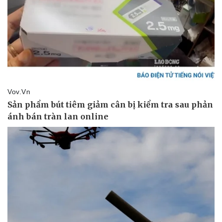
Thể thao
Ô tô - Xe máy
Bóng đá
Ô tô
Lịch thi đấu bóng đá
Xe máy
Thế giới thể thao
Tư vấn
eSports
Hậu trường