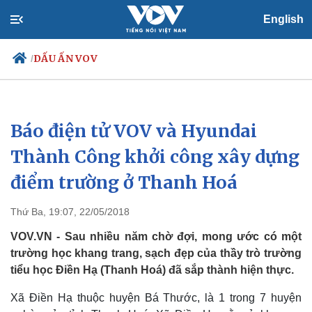
English
DẤU ẤN VOV
/
Báo điện tử VOV và Hyundai
Chính trị
Xã hội
Đảng
Tin 24h
Thành Công khởi công xây dựng
Tổ chức nhân sự
Dự báo thời tiết
điểm trường ở Thanh Hoá
Quốc hội
Giáo dục
Nhận diện sự thật
Dấu ấn VOV
Việc làm
Thứ Ba, 19:07, 22/05/2018
Biển đảo
VOV.VN - Sau nhiều năm chờ đợi, mong ước có một
trường học khang trang, sạch đẹp của thầy trò trường
tiểu học Điền Hạ (Thanh Hoá) đã sắp thành hiện thực.
Xã Điền Hạ thuộc huyện Bá Thước, là 1 trong 7 huyện