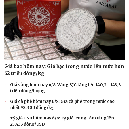
Giá bạc hôm nay: Giá bạc trong nước lên mức hơn
62 triệu đồng/kg
Giá vàng hôm nay 6/8: Vàng SJC tăng lên 140,3 - 143,3
triệu đồng/lượng
Giá cà phê hôm nay 6/8: Giá cà phê trong nước cao
Du lịch
Podcast
nhất 98.300 đồng/kg
Tư vấn
Câu chuyện thời sự
Săn Tour
Đọc truyện đêm khuya
Tỷ giá USD hôm nay 6/8: Tỷ giá trung tâm tăng lên
check-in
Cửa sổ tình yêu
25.433 đồng/USD
Kể chuyện cho bé