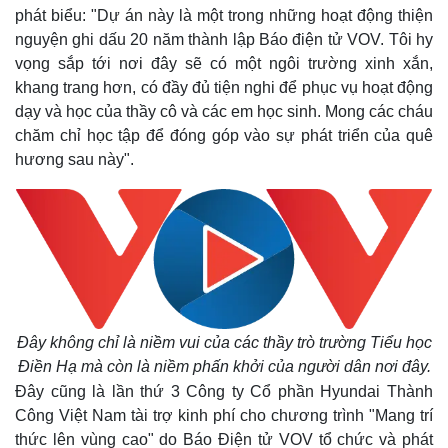
phát biểu: "Dự án này là một trong những hoạt động thiện
nguyện ghi dấu 20 năm thành lập Báo điện tử VOV. Tôi hy
vọng sắp tới nơi đây sẽ có một ngôi trường xinh xắn,
khang trang hơn, có đầy đủ tiện nghi để phục vụ hoạt động
dạy và học của thầy cô và các em học sinh. Mong các cháu
chăm chỉ học tập để đóng góp vào sự phát triển của quê
hương sau này".
Đây không chỉ là niềm vui của các thầy trò trường Tiểu học
Kinh tế
Thị trường
Điền Hạ mà còn là niềm phấn khởi của người dân nơi đây.
Bất động sản
Giá vàng
Đây cũng là lần thứ 3 Công ty Cổ phần Hyundai Thành
Khởi nghiệp
Tiêu dùng
Công Việt Nam tài trợ kinh phí cho chương trình "Mang trí
Tỷ giá
Chứng khoán
thức lên vùng cao" do Báo Điện tử VOV tổ chức và phát