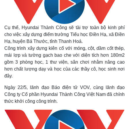
Cụ thể, Hyundai Thành Công sẽ tài trợ toàn bộ kinh phí
cho việc xây dựng điểm trường Tiểu học Điền Hạ, xã Điền
Hạ, huyện Bá Thước, tỉnh Thanh Hoá.
Công trình xây dựng kiên cố với móng, cột, dầm cốt thép,
mái lợp và tường gạch bao che với diện tích hơn 180m2
gồm 3 phòng học, 1 thư viện, sân chơi nhằm nâng cao
hơn chất lượng dạy và học của các thầy cô, học sinh nơi
đây.
Thế giới
Multimedia
Ngày 22/5, lãnh đạo Báo điện tử VOV, cùng lãnh đạo
Quan sát
Video
Công ty Cổ phần Hyundai Thành Công Việt Nam đã chính
Cuộc sống đó đây
Ảnh
thức khởi công công trình.
Hồ sơ
E-Magazine
Infographic