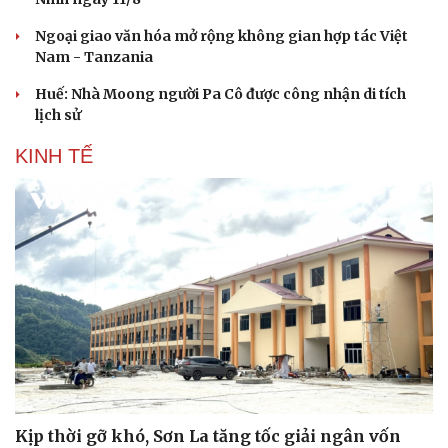
Ngoại giao văn hóa mở rộng không gian hợp tác Việt
Nam - Tanzania
Huế: Nhà Moong người Pa Cô được công nhận di tích
lịch sử
KINH TẾ
Văn hóa
Giải trí
Sân khấu - Điện ảnh
Nghệ sĩ
Văn học
Thời trang
Âm nhạc
Sao Việt
Di sản
Kịp thời gỡ khó, Sơn La tăng tốc giải ngân vốn