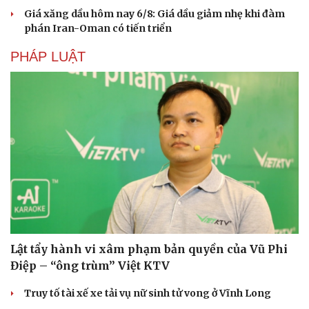
Hạt giống tâm hồn
Giá xăng dầu hôm nay 6/8: Giá dầu giảm nhẹ khi đàm
phán Iran-Oman có tiến triển
PHÁP LUẬT
Lật tẩy hành vi xâm phạm bản quyền của Vũ Phi
Điệp – “ông trùm” Việt KTV
Truy tố tài xế xe tải vụ nữ sinh tử vong ở Vĩnh Long