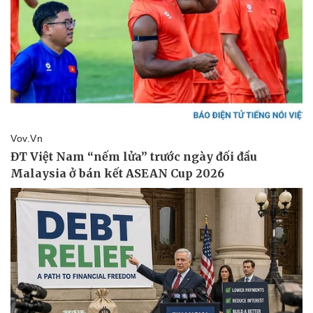
Thể thao
Ô tô - Xe máy
Bóng đá
Ô tô
Lịch thi đấu bóng đá
Xe máy
Thế giới thể thao
Tư vấn
eSports
Hậu trường