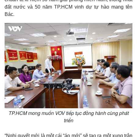
đất nước và 50 năm TP.HCM vinh dự tự hào mang tên
Bác.
Kinh tế
Thị trường
Bất động sản
Giá vàng
Khởi nghiệp
Tiêu dùng
Tỷ giá
Chứng khoán
Giá cà phê
TP.HCM mong muốn VOV tiếp tục đồng hành cùng phát
triển
“Nghị quyết mới là một cái “áo mới” sẽ tạo ra một xung trận