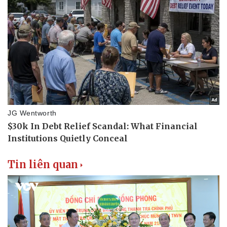
Tin liên quan
Văn hóa
Giải trí
Sân khấu - Điện ảnh
Nghệ sĩ
Văn học
Thời trang
Âm nhạc
Sao Việt
Di sản