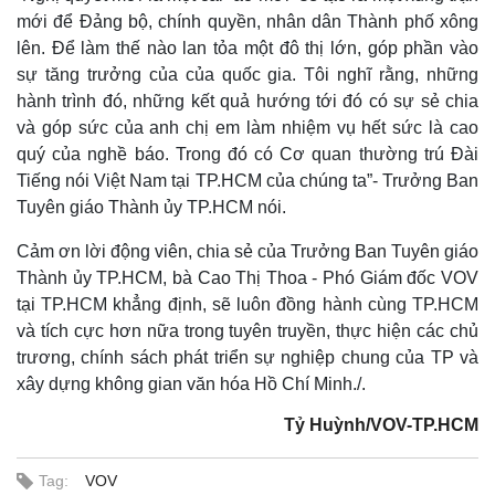
mới để Đảng bộ, chính quyền, nhân dân Thành phố xông
lên. Để làm thế nào lan tỏa một đô thị lớn, góp phần vào
sự tăng trưởng của của quốc gia. Tôi nghĩ rằng, những
hành trình đó, những kết quả hướng tới đó có sự sẻ chia
và góp sức của anh chị em làm nhiệm vụ hết sức là cao
quý của nghề báo. Trong đó có Cơ quan thường trú Đài
Tiếng nói Việt Nam tại TP.HCM của chúng ta”- Trưởng Ban
Tuyên giáo Thành ủy TP.HCM nói.
Cảm ơn lời động viên, chia sẻ của Trưởng Ban Tuyên giáo
Thành ủy TP.HCM, bà Cao Thị Thoa - Phó Giám đốc VOV
tại TP.HCM khẳng định, sẽ luôn đồng hành cùng TP.HCM
và tích cực hơn nữa trong tuyên truyền, thực hiện các chủ
trương, chính sách phát triển sự nghiệp chung của TP và
xây dựng không gian văn hóa Hồ Chí Minh./.
Tỷ Huỳnh/VOV-TP.HCM
Pháp luật
Quân sự - Quốc phòng
Vụ án
Vũ khí
Tin nóng
Việt Nam
Tag:
VOV