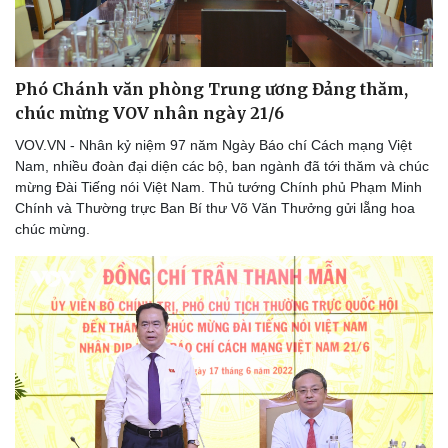
Phó Chánh văn phòng Trung ương Đảng thăm,
Du lịch
Podcast
chúc mừng VOV nhân ngày 21/6
Tư vấn
Câu chuyện thời sự
VOV.VN - Nhân kỷ niệm 97 năm Ngày Báo chí Cách mạng Việt
Săn Tour
Đọc truyện đêm khuya
Nam, nhiều đoàn đại diện các bộ, ban ngành đã tới thăm và chúc
check-in
Cửa sổ tình yêu
mừng Đài Tiếng nói Việt Nam. Thủ tướng Chính phủ Phạm Minh
Kể chuyện cho bé
Chính và Thường trực Ban Bí thư Võ Văn Thưởng gửi lẵng hoa
Hạt giống tâm hồn
chúc mừng.