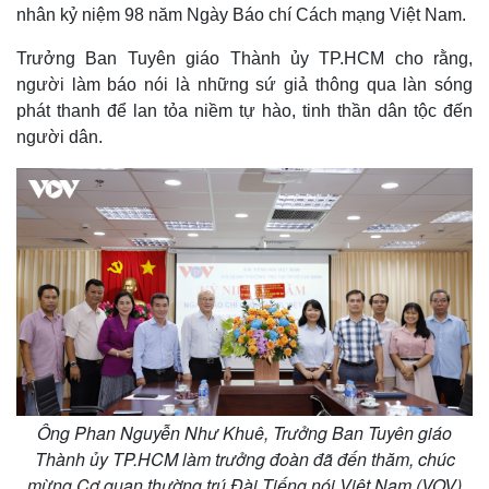
nhân kỷ niệm 98 năm Ngày Báo chí Cách mạng Việt Nam.
Trưởng Ban Tuyên giáo Thành ủy TP.HCM cho rằng,
người làm báo nói là những sứ giả thông qua làn sóng
phát thanh để lan tỏa niềm tự hào, tinh thần dân tộc đến
người dân.
Ông Phan Nguyễn Như Khuê, Trưởng Ban Tuyên giáo
Thành ủy TP.HCM làm trưởng đoàn đã đến thăm, chúc
Thế giới
Multimedia
mừng Cơ quan thường trú Đài Tiếng nói Việt Nam (VOV)