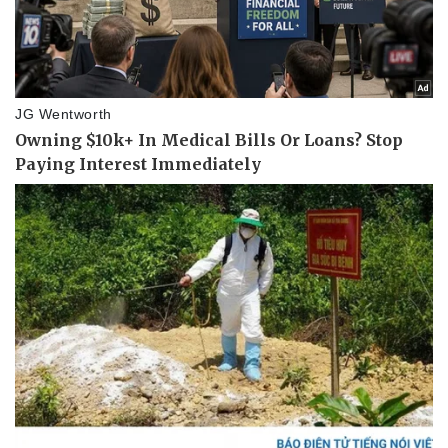
Doanh nghiệp
Công nghệ
Thông tin doanh nghiệp
Sành điệu
Doanh nghiệp 24h
Tin Công nghệ
Doanh nhân
Trải nghiệm
Vì cộng đồng
Chuyển đổi số