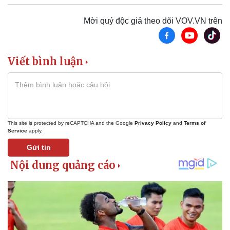
Tư vấn luật
Phân tích
Mời quý độc giả theo dõi VOV.VN trên
Viết bình luận
This site is protected by reCAPTCHA and the Google
Privacy Policy
and
Terms of
Service
apply.
Gửi tin