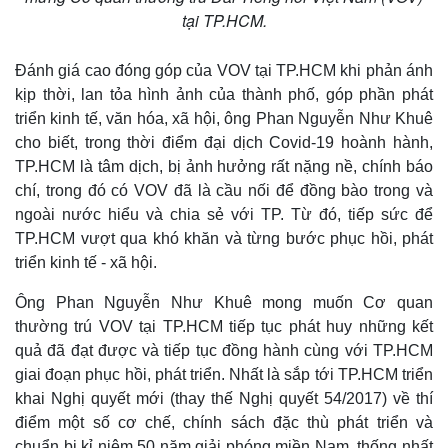
Quan sát
Video
tại TP.HCM.
Cuộc sống đó đây
Ảnh
Hồ sơ
E-Magazine
Infographic
Đánh giá cao đóng góp của VOV tại TP.HCM khi phản ánh
kịp thời, lan tỏa hình ảnh của thành phố, góp phần phát
triển kinh tế, văn hóa, xã hội, ông Phan Nguyễn Như Khuê
cho biết, trong thời điểm đại dịch Covid-19 hoành hành,
TP.HCM là tâm dịch, bị ảnh hưởng rất nặng nề, chính báo
chí, trong đó có VOV đã là cầu nối để đồng bào trong và
ngoài nước hiểu và chia sẻ với TP. Từ đó, tiếp sức để
TP.HCM vượt qua khó khăn và từng bước phục hồi, phát
triển kinh tế - xã hội.
Ông Phan Nguyễn Như Khuê mong muốn Cơ quan
thường trú VOV tại TP.HCM tiếp tục phát huy những kết
quả đã đạt được và tiếp tục đồng hành cùng với TP.HCM
giai đoạn phục hồi, phát triển. Nhất là sắp tới TP.HCM triển
khai Nghị quyết mới (thay thế Nghị quyết 54/2017) về thí
điểm một số cơ chế, chính sách đặc thù phát triển và
chuẩn bị kỉ niệm 50 năm giải phóng miền Nam, thống nhất