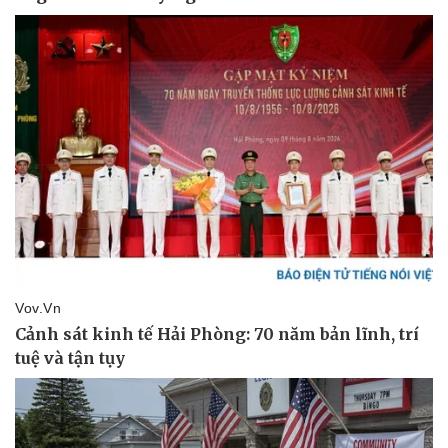
Sức khỏe
Đời sống
Dinh dưỡng - món ngon
Nhà đẹp
Cây thuốc
Blog
Sản phụ khoa
Tình yêu - Gia đình
Nhi khoa
Nam khoa
Làm đẹp - giảm cân
Phòng mạch online
Ăn sạch sống khỏe