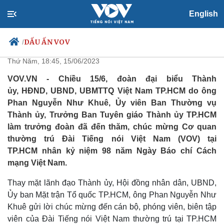
English
TP.HCM mong muốn VOV tiếp
tục đồng hành cùng phát triển
DẤU ẤN VOV
/
Thứ Năm, 18:45, 15/06/2023
VOV.VN - Chiều 15/6, đoàn đại biểu Thành
ủy, HĐND, UBND, UBMTTQ Việt Nam TP.HCM do ông
Chính trị
Xã hội
Phan Nguyễn Như Khuê, Ủy viên Ban Thường vụ
Đảng
Tin 24h
Thành ủy, Trưởng Ban Tuyên giáo Thành ủy TP.HCM
Tổ chức nhân sự
Dự báo thời tiết
làm trưởng đoàn đã đến thăm, chúc mừng Cơ quan
Quốc hội
Giáo dục
thường trú Đài Tiếng nói Việt Nam (VOV) tại
Nhận diện sự thật
Dấu ấn VOV
Việc làm
TP.HCM nhân kỷ niệm 98 năm Ngày Báo chí Cách
Biển đảo
mạng Việt Nam.
Thay mặt lãnh đạo Thành ủy, Hội đồng nhân dân, UBND,
Ủy ban Mặt trận Tổ quốc TP.HCM, ông Phan Nguyễn Như
Khuê gửi lời chúc mừng đến cán bộ, phóng viên, biên tập
viên của Đài Tiếng nói Việt Nam thường trú tại TP.HCM