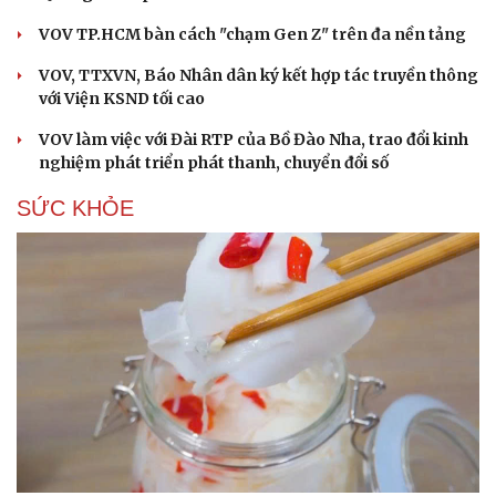
VOV TP.HCM bàn cách "chạm Gen Z" trên đa nền tảng
VOV, TTXVN, Báo Nhân dân ký kết hợp tác truyền thông
với Viện KSND tối cao
VOV làm việc với Đài RTP của Bồ Đào Nha, trao đổi kinh
nghiệm phát triển phát thanh, chuyển đổi số
SỨC KHỎE
Cải chính