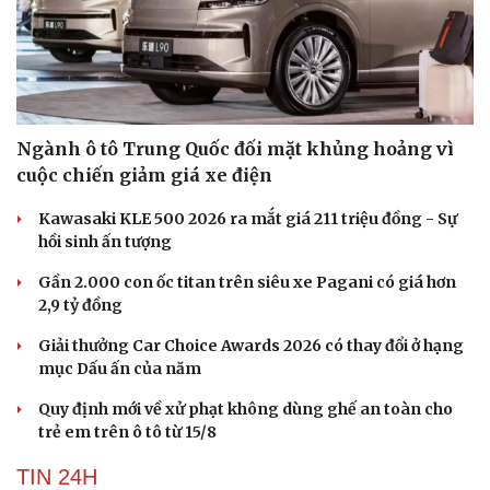
Ngành ô tô Trung Quốc đối mặt khủng hoảng vì
cuộc chiến giảm giá xe điện
Du lịch
Podcast
Tư vấn
Câu chuyện thời sự
Kawasaki KLE 500 2026 ra mắt giá 211 triệu đồng - Sự
Săn Tour
Đọc truyện đêm khuya
hồi sinh ấn tượng
check-in
Cửa sổ tình yêu
Kể chuyện cho bé
Gần 2.000 con ốc titan trên siêu xe Pagani có giá hơn
Hạt giống tâm hồn
2,9 tỷ đồng
Giải thưởng Car Choice Awards 2026 có thay đổi ở hạng
mục Dấu ấn của năm
Quy định mới về xử phạt không dùng ghế an toàn cho
trẻ em trên ô tô từ 15/8
TIN 24H