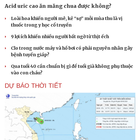
Acid uric cao ăn măng chua được không?
Loài hoa khiến người mê, kẻ “sợ” mỗi mùa thu là vị
thuốc trong y học cổ truyền
9 lợi ích khiến nhiều người bất ngờ từ thịt ếch
Clo trong nước máy và hồ bơi có phải nguyên nhân gây
bệnh tuyến giáp?
Qua tuổi 40 cần chuẩn bị gì để tuổi già không phụ thuộc
vào con cháu?
DỰ BÁO THỜI TIẾT