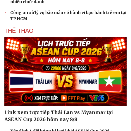
nhiều chức danh
Công an xử lý vụ bảo mẫu có hành vi bạo hành trẻ em tại
TP.HCM
THỂ THAO
Văn hóa
Giải trí
Sân khấu - Điện ảnh
Nghệ sĩ
Văn học
Thời trang
Âm nhạc
Sao Việt
Di sản
Link xem trực tiếp Thái Lan vs Myanmar tại
ASEAN Cup 2026 hôm nay 8/8