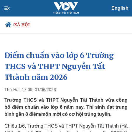
English
XÃ HỘI
/
Điểm chuẩn vào lớp 6 Trường
Chính trị
Xã hội
Đảng
Tin 24h
THCS và THPT Nguyễn Tất
Tổ chức nhân sự
Dự báo thời tiết
Thành năm 2026
Quốc hội
Giáo dục
Nhận diện sự thật
Dấu ấn VOV
Việc làm
Thứ Hai, 17:09, 01/06/2026
Biển đảo
Trường THCS và THPT Nguyễn Tất Thành vừa công
bố điểm chuẩn vào lớp 6 năm nay. Thí sinh đạt trung
bình gần 8 điểm/môn mới có cơ hội trúng tuyển.
Chiều 1/6, Trường THCS và THPT Nguyễn Tất Thành (Hà