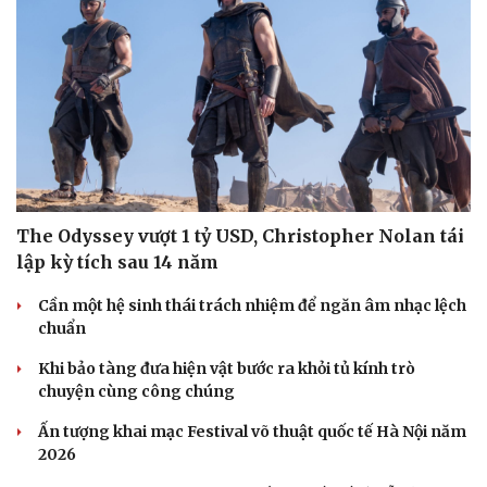
Thông tin doanh nghiệp
Sành điệu
Doanh nghiệp 24h
Tin Công nghệ
Doanh nhân
Trải nghiệm
Vì cộng đồng
Chuyển đổi số
The Odyssey vượt 1 tỷ USD, Christopher Nolan tái
lập kỳ tích sau 14 năm
Cần một hệ sinh thái trách nhiệm để ngăn âm nhạc lệch
chuẩn
Khi bảo tàng đưa hiện vật bước ra khỏi tủ kính trò
chuyện cùng công chúng
Ấn tượng khai mạc Festival võ thuật quốc tế Hà Nội năm
2026