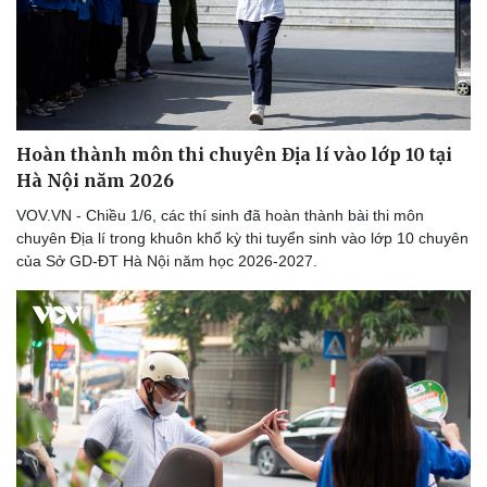
Hoàn thành môn thi chuyên Địa lí vào lớp 10 tại
Hà Nội năm 2026
VOV.VN - Chiều 1/6, các thí sinh đã hoàn thành bài thi môn
chuyên Địa lí trong khuôn khổ kỳ thi tuyển sinh vào lớp 10 chuyên
của Sở GD-ĐT Hà Nội năm học 2026-2027.
Thể thao
Ô tô - Xe máy
Bóng đá
Ô tô
Lịch thi đấu bóng đá
Xe máy
Thế giới thể thao
Tư vấn