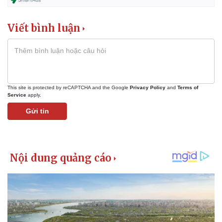
Viết bình luận
This site is protected by reCAPTCHA and the Google
Privacy Policy
and
Terms of
Service
apply.
Gửi tin
Kinh tế
Thị trường
Bất động sản
Giá vàng
Khởi nghiệp
Tiêu dùng
Tỷ giá
Chứng khoán
Giá cà phê