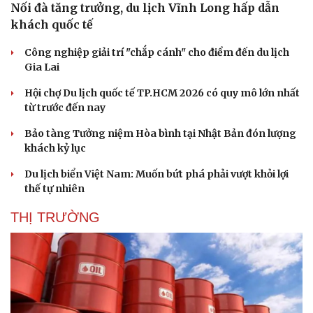
Nối đà tăng trưởng, du lịch Vĩnh Long hấp dẫn
Sức khỏe
Đời sống
khách quốc tế
Dinh dưỡng - món ngon
Nhà đẹp
Cây thuốc
Blog
Công nghiệp giải trí "chắp cánh" cho điểm đến du lịch
Sản phụ khoa
Tình yêu - Gia đình
Gia Lai
Nhi khoa
Nam khoa
Hội chợ Du lịch quốc tế TP.HCM 2026 có quy mô lớn nhất
Làm đẹp - giảm cân
từ trước đến nay
Phòng mạch online
Ăn sạch sống khỏe
Bảo tàng Tưởng niệm Hòa bình tại Nhật Bản đón lượng
khách kỷ lục
Du lịch biển Việt Nam: Muốn bứt phá phải vượt khỏi lợi
thế tự nhiên
THỊ TRƯỜNG