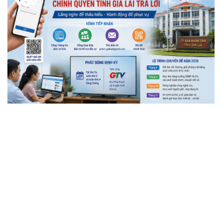
Gia Lai đưa kiến nghị của người dân lên truyền
hình, cam kết giải quyết đến cùng
Đồng thuận phương án nghỉ Tết Nguyên đán 2027 dài 7
ngày
Phú Thọ xây dựng phương án mỗi xã, phường không
quá 3 trường công lập
Huế xây dựng đê ngầm, kè bảo vệ bãi biển Thuận An