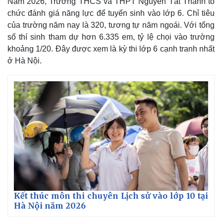
Năm 2026, Trường THCS và THPT Nguyễn Tất Thành tổ
chức đánh giá năng lực để tuyển sinh vào lớp 6. Chỉ tiêu
của trường năm nay là 320, tương tự năm ngoái. Với tổng
số thí sinh tham dự hơn 6.335 em, tỷ lệ chọi vào trường
khoảng 1/20. Đây được xem là kỳ thi lớp 6 cạnh tranh nhất
ở Hà Nội.
Thế giới
Multimedia
Quan sát
Video
Cuộc sống đó đây
Ảnh
Hồ sơ
E-Magazine
Infographic
Kết thúc môn thi chuyên Lịch sử vào lớp 10 tại
Hà Nội năm 2026