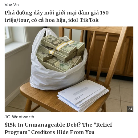
Pháp luật
Quân sự - Quốc phòng
Vụ án
Vũ khí
Tin nóng
Việt Nam
Tư vấn luật
Phân tích