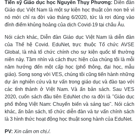
Tiến sỹ Giáo dục học Nguyễn Thụy Phương:
Diễn đàn
Giáo dục Việt Nam là một sự kiện học thuật còn non trẻ vì
nó mới chỉ ra đời vào tháng 6/2020, tức là rơi đúng vào
đỉnh điểm khủng hoảng của dịch Covid-19 tại châu Âu.
Nói cách khác, Diễn đàn Giáo dục Việt Nam là diễn đàn
của Thế hệ Covid. EduNet, trực thuộc Tổ chức AVSE
Global, là nhà tổ chức chính cho sự kiện quốc tế thường
niên này. Tầm nhìn và cách thực hiện của chúng tôi là mỗi
năm hướng đến một cấp học (phổ thông, đại học, mẫu
giáo). Song song với VES, chúng tôi cũng tiến hành những
dự án nghiên cứu và tư vấn trong giáo dục và đào tạo với
các tỉnh thành ở Việt Nam. Và ấn bản sách. Sau VES
2020, cuốn sách đầu tiên EduNet cho ra đời là "Giáo dục
phổ thông Việt Nam: Chuyển biến và sáng tạo". Nói cách
khác, ấn bản sách, tổ chức diễn đàn và tư vấn chính sách
là 3 hình thức hoạt động học thuật song hành của EduNet.
PV:
Xin cảm ơn chị./.