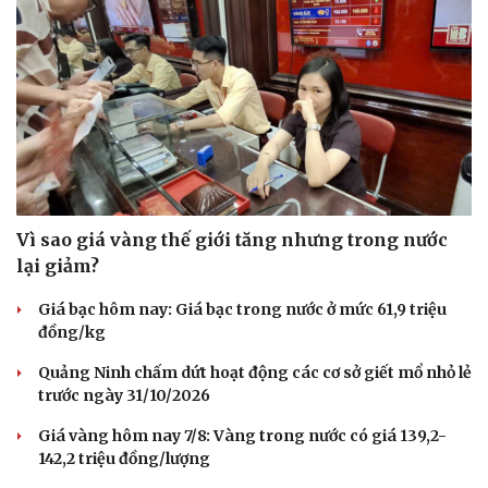
Vì sao giá vàng thế giới tăng nhưng trong nước
lại giảm?
Giá bạc hôm nay: Giá bạc trong nước ở mức 61,9 triệu
đồng/kg
Quảng Ninh chấm dứt hoạt động các cơ sở giết mổ nhỏ lẻ
Du lịch
Podcast
trước ngày 31/10/2026
Tư vấn
Câu chuyện thời sự
Giá vàng hôm nay 7/8: Vàng trong nước có giá 139,2-
Săn Tour
Đọc truyện đêm khuya
142,2 triệu đồng/lượng
check-in
Cửa sổ tình yêu
Kể chuyện cho bé