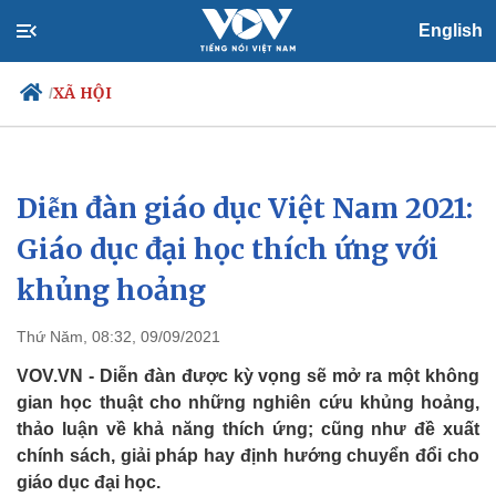
English
XÃ HỘI
/
Diễn đàn giáo dục Việt Nam 2021:
Chính trị
Xã hội
Đảng
Tin 24h
Giáo dục đại học thích ứng với
Tổ chức nhân sự
Dự báo thời tiết
khủng hoảng
Quốc hội
Giáo dục
Nhận diện sự thật
Dấu ấn VOV
Việc làm
Thứ Năm, 08:32, 09/09/2021
Biển đảo
VOV.VN - Diễn đàn được kỳ vọng sẽ mở ra một không
gian học thuật cho những nghiên cứu khủng hoảng,
thảo luận về khả năng thích ứng; cũng như đề xuất
chính sách, giải pháp hay định hướng chuyển đổi cho
giáo dục đại học.