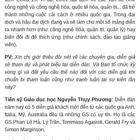
công nghệ và công nghệ hóa, quốc tế hóa, quản trị... đã trở
thành những cuộc cải cách ở nhiều quốc gia. Trong đại
dịch và hậu đại dịch đang và sẽ làm cho một số mảng diễn
ra nhanh hơn (như công nghệ hóa, quản trị, quản lý) hay
biến đổi đi để thích ứng (như chính sách, đào tạo giảng
viên).
PV:
Xin chị giới thiệu đôi nét về các chuyên gia, diễn giả
sẽ tham dự và phát biểu tại diễn đàn. Và Ban tổ chức kỳ
vọng gì và đặt yêu cầu thế nào đối với các diễn giả khi
chuẩn bị tham luận cũng như tranh luận tại sự kiện lần
này?
Tiến sỹ Giáo dục học Nguyễn Thụy Phương:
Diễn đàn
năm nay có 5 diễn giả khách mời đến từ các quốc gia Anh,
Italia, Mỹ, Australia đều là những GS có uy tín. Họ là các
GS Phan Lê Hà, Lý Trần, Tommaso Agasisti, Gerald Fry và
Simon Marginson.