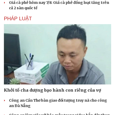
Giá cà phê hôm nay 7/8: Giá cà phê đồng loạt tăng trên
Hạt giống tâm hồn
cả 2 sàn quốc tế
PHÁP LUẬT
Khởi tố cha dượng bạo hành con riêng của vợ
Công an Cần Thơ bàn giao đối tượng truy nã cho công
an Đà Nẵng