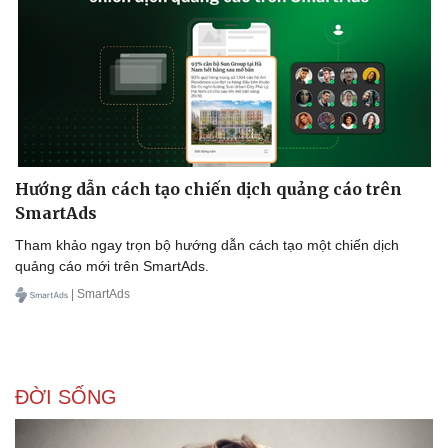
Sức khỏe
Đời sống
Dinh dưỡng - món ngon
Nhà đẹp
Hướng dẫn cách tạo chiến dịch quảng cáo trên
Cây thuốc
Blog
SmartAds
Sản phụ khoa
Tình yêu - Gia đình
Nhi khoa
Tham khảo ngay trọn bộ hướng dẫn cách tạo một chiến dịch
Nam khoa
quảng cáo mới trên SmartAds.
Làm đẹp - giảm cân
| SmartAds
Phòng mạch online
Ăn sạch sống khỏe
ĐỜI SỐNG