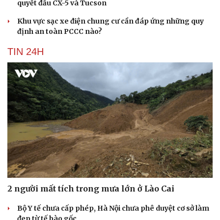
quyết đấu CX-5 và Tucson
Khu vực sạc xe điện chung cư cần đáp ứng những quy
định an toàn PCCC nào?
TIN 24H
2 người mất tích trong mưa lớn ở Lào Cai
Bộ Y tế chưa cấp phép, Hà Nội chưa phê duyệt cơ sở làm
đẹp từ tế bào gốc