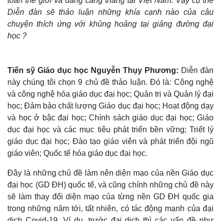
toàn thế giới và đang căng thẳng tại Việt Nam. Vậy cụ thể
Diễn đàn sẽ thảo luận những khía cạnh nào của câu
chuyện thích ứng với khủng hoảng tại giảng đường đại
học ?
Tiến sỹ Giáo dục học Nguyễn Thụy Phương:
Diễn đàn
này chúng tôi chọn 9 chủ đề thảo luận. Đó là: Công nghệ
và công nghệ hóa giáo dục đại học; Quản trị và Quản lý đại
học; Đảm bảo chất lượng Giáo dục đại học; Hoạt động dạy
và học ở bậc đại học; Chính sách giáo dục đại học; Giáo
dục đại học và các mục tiêu phát triển bền vững; Triết lý
giáo dục đại học; Đào tạo giáo viên và phát triển đội ngũ
Thế giới
Multimedia
giáo viên; Quốc tế hóa giáo dục đại học.
Quan sát
Video
Cuộc sống đó đây
Ảnh
Đây là những chủ đề làm nên diện mạo của nền Giáo dục
Hồ sơ
E-Magazine
đại học (GD ĐH) quốc tế, và cũng chính những chủ đề này
Infographic
sẽ làm thay đổi diện mạo của từng nền GD ĐH quốc gia
trong những năm tới, tất nhiên, có tác động mạnh của đại
dịch Covid-19. Ví dụ, trước đại dịch thì các vấn đề như