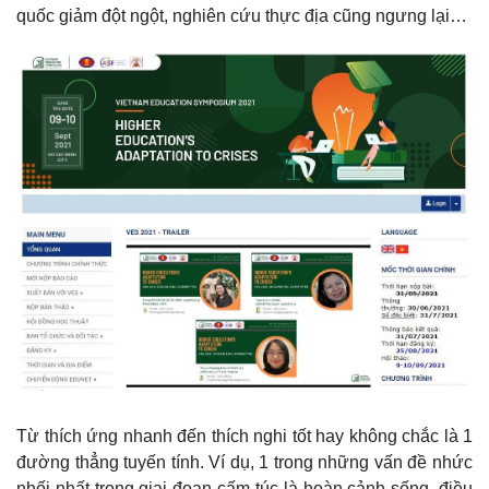
quốc giảm đột ngột, nghiên cứu thực địa cũng ngưng lại…
Kinh tế
Thị trường
Bất động sản
Giá vàng
Khởi nghiệp
Tiêu dùng
Từ thích ứng nhanh đến thích nghi tốt hay không chắc là 1
Tỷ giá
đường thẳng tuyến tính. Ví dụ, 1 trong những vấn đề nhức
Chứng khoán
nhối nhất trong giai đoạn cấm túc là hoàn cảnh sống, điều