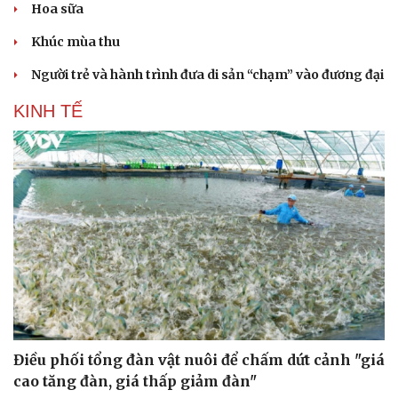
Hoa sữa
Khúc mùa thu
Người trẻ và hành trình đưa di sản “chạm” vào đương đại
KINH TẾ
Văn hóa
Giải trí
Sân khấu - Điện ảnh
Nghệ sĩ
Văn học
Thời trang
Âm nhạc
Sao Việt
Di sản
Điều phối tổng đàn vật nuôi để chấm dứt cảnh "giá
cao tăng đàn, giá thấp giảm đàn"