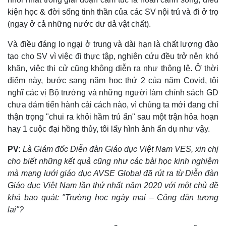
Giá cà phê
kiện học & đời sống tinh thần của các SV nội trú và đi ở trọ
(ngay ở cả những nước dư dả vật chất).
Và điều đáng lo ngại ở trung và dài hạn là chất lượng đào
tạo cho SV vì việc đi thực tập, nghiên cứu đều trở nên khó
khăn, việc thi cử cũng không diễn ra như thông lệ. Ở thời
điểm này, bước sang năm học thứ 2 của năm Covid, tôi
nghĩ các vị Bộ trưởng và những người làm chính sách GD
chưa dám tiến hành cải cách nào, vì chúng ta mới đang chỉ
thận trọng "chui ra khỏi hầm trú ẩn" sau một trận hỏa hoạn
hay 1 cuộc đại hồng thủy, tôi lấy hình ảnh ẩn dụ như vậy.
PV:
Là Giám đốc Diễn đàn Giáo dục Việt Nam VES, xin chị
cho biết những kết quả cũng như các bài học kinh nghiệm
mà mạng lưới giáo dục AVSE Global đã rút ra từ Diễn đàn
Giáo dục Việt Nam lần thứ nhất năm 2020 với một chủ đề
khá bao quát: "Trường học ngày mai – Công dân tương
lai"?