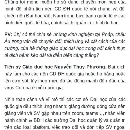
Chúng tôi mong muốn họ sử dụng chuyên môn hẹp của
mình để phân tích nền GD ĐH quốc tế nói chung và đối
chiếu nền Đại học Việt Nam trong bức tranh quốc tế ở các
bình diện quốc tế hóa, chính sách, quản trị, chính trị học.
PV:
Chị có thể chia sẻ những kinh nghiệm tại Pháp, châu
Âu trong vấn đề chuyển đổi, thích ứng và cải cách của các
trường, của hệ thống giáo dục đại học trong bối cảnh thực
tế dịch bệnh kéo dài và diễn biến căng thẳng?
Tiến sỹ Giáo dục học Nguyễn Thụy Phương:
Đại dịch
này làm cho các nền GD ĐH quốc gia hoặc ho hắng hoặc
lên cơn sốt, tùy theo mức độ tác động mạnh đến đâu của
virus Corona ở mỗi quốc gia.
Nhìn toàn cảnh và vĩ mô thì các cơ sở Đại học của các
quốc gia đều thích ứng nhanh: giảng đường đóng cửa nên
giảng viên và SV gặp nhau trên zoom, teams…, nhân viên
hành chính & BĐH các trường Đại học quản lý và quản trị
trên các loại platform, việc trao đổi và đón tiếp SV ngoại