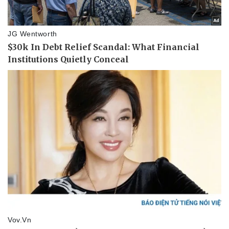
Thể thao
Ô tô - Xe máy
Bóng đá
Ô tô
Lịch thi đấu bóng đá
Xe máy
Thế giới thể thao
Tư vấn
eSports
Hậu trường