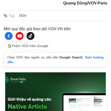
Quang Dũng/VOV-Paris
Tag:
VOV
Mời quý độc giả theo dõi VOV.VN trên
Thêm VOV trên Google
Chọn VOV làm nguồn ưu tiên trên
Google Search
.
Xem hướng
dẫn.
Pháp luật
Quân sự - Quốc phòng