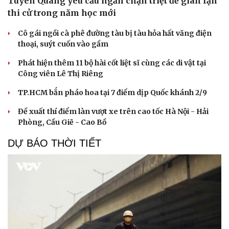
Tuyên Quang yêu cầu ngăn chặn triệt để gian lận
thi cử trong năm học mới
Cô gái ngồi cà phê đường tàu bị tàu hỏa hất văng điện
thoại, suýt cuốn vào gầm
Phát hiện thêm 11 bộ hài cốt liệt sĩ cùng các di vật tại
Công viên Lê Thị Riêng
TP.HCM bắn pháo hoa tại 7 điểm dịp Quốc khánh 2/9
Đề xuất thí điểm làn vượt xe trên cao tốc Hà Nội - Hải
Phòng, Cầu Giẽ - Cao Bồ
DỰ BÁO THỜI TIẾT