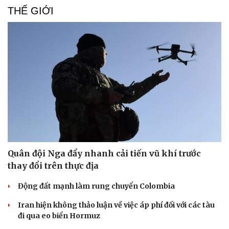
THẾ GIỚI
Văn hóa
Giải trí
Quân đội Nga đẩy nhanh cải tiến vũ khí trước
Sân khấu - Điện ảnh
Nghệ sĩ
thay đổi trên thực địa
Văn học
Thời trang
Âm nhạc
Sao Việt
Động đất mạnh làm rung chuyển Colombia
Di sản
Iran hiện không thảo luận về việc áp phí đối với các tàu
đi qua eo biển Hormuz