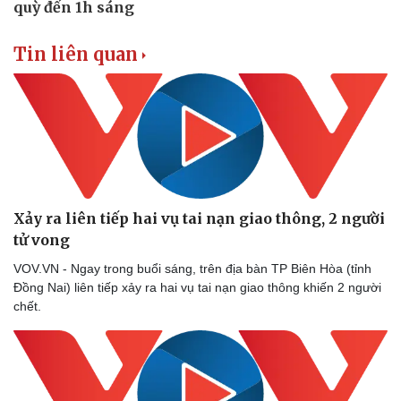
Vụ án
Vũ khí
Tin nóng
Việt Nam
Tư vấn luật
Phân tích
Tin liên quan
Xảy ra liên tiếp hai vụ tai nạn giao thông, 2 người
tử vong
VOV.VN - Ngay trong buổi sáng, trên địa bàn TP Biên Hòa (tỉnh
Đồng Nai) liên tiếp xảy ra hai vụ tai nạn giao thông khiến 2 người
chết.