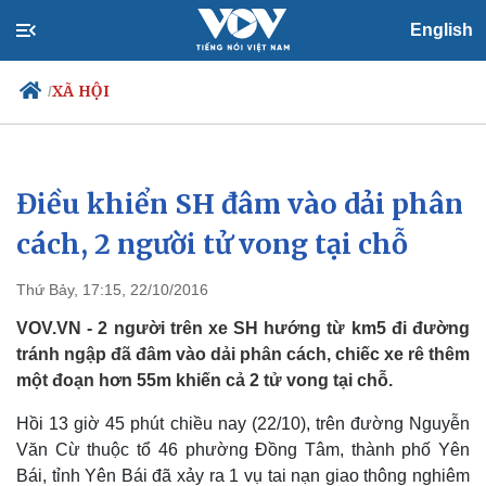
English
XÃ HỘI
/
Điều khiển SH đâm vào dải phân
Chính trị
Xã hội
Đảng
Tin 24h
cách, 2 người tử vong tại chỗ
Tổ chức nhân sự
Dự báo thời tiết
Quốc hội
Giáo dục
Thứ Bảy, 17:15, 22/10/2016
Nhận diện sự thật
Dấu ấn VOV
Việc làm
VOV.VN - 2 người trên xe SH hướng từ km5 đi đường
Biển đảo
tránh ngập đã đâm vào dải phân cách, chiếc xe rê thêm
một đoạn hơn 55m khiến cả 2 tử vong tại chỗ.
Hồi 13 giờ 45 phút chiều nay (22/10), trên đường Nguyễn
Văn Cừ thuộc tổ 46 phường Đồng Tâm, thành phố Yên
Bái, tỉnh Yên Bái đã xảy ra 1 vụ tai nạn giao thông nghiêm