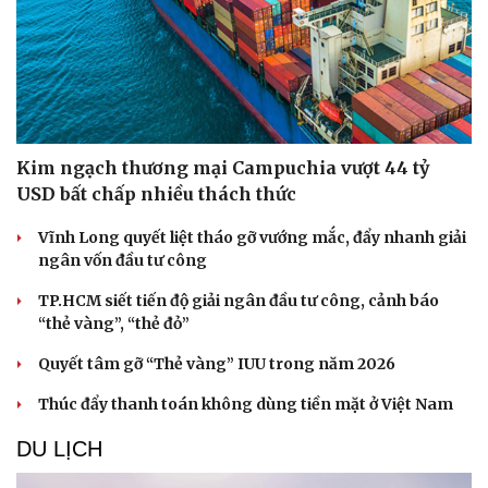
Doanh nghiệp
Công nghệ
Thông tin doanh nghiệp
Sành điệu
Doanh nghiệp 24h
Tin Công nghệ
Kim ngạch thương mại Campuchia vượt 44 tỷ
Doanh nhân
Trải nghiệm
USD bất chấp nhiều thách thức
Vì cộng đồng
Chuyển đổi số
Vĩnh Long quyết liệt tháo gỡ vướng mắc, đẩy nhanh giải
ngân vốn đầu tư công
TP.HCM siết tiến độ giải ngân đầu tư công, cảnh báo
“thẻ vàng”, “thẻ đỏ”
Quyết tâm gỡ “Thẻ vàng” IUU trong năm 2026
Thúc đẩy thanh toán không dùng tiền mặt ở Việt Nam
DU LỊCH