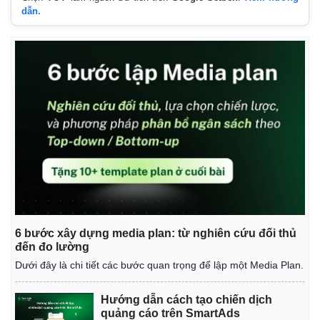
dẫn.
Thế giới
Multimedia
Quan sát
Video
6 bước xây dựng media plan: từ nghiên cứu đối thủ
Cuộc sống đó đây
Ảnh
đến đo lường
Hồ sơ
E-Magazine
Dưới đây là chi tiết các bước quan trọng để lập một Media Plan.
Infographic
Hướng dẫn cách tạo chiến dịch
quảng cáo trên SmartAds