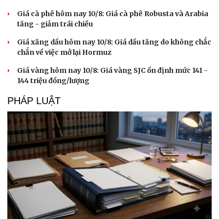
Giá cà phê hôm nay 10/8: Giá cà phê Robusta và Arabia
tăng - giảm trái chiều
Giá xăng dầu hôm nay 10/8: Giá dầu tăng do không chắc
chắn về việc mở lại Hormuz
Giá vàng hôm nay 10/8: Giá vàng SJC ổn định mức 141 -
Sức khỏe
Đời sống
144 triệu đồng/lượng
Dinh dưỡng - món ngon
Nhà đẹp
Cây thuốc
Blog
PHÁP LUẬT
Sản phụ khoa
Tình yêu - Gia đình
Nhi khoa
Nam khoa
Làm đẹp - giảm cân
Phòng mạch online
Ăn sạch sống khỏe