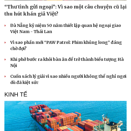
“Thư tình gửi ngoại”: Vì sao một câu chuyện cũ lại
thu hút khán giả Việt?
Đà Nẵng kỷ niệm 50 năm thiết lập quan hệ ngoại giao
Việt Nam - Thái Lan
Vì sao phần mới “PAW Patrol: Phim khủng long” đáng
chờ đợi?
Khi phở bước ra khỏi bàn ăn để trở thành biểu tượng Hà
Nội
Cuốn sách lý giải vì sao nhiều người không thể nghỉ ngơi
dù đã kiệt sức
KINH TẾ