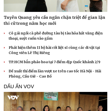
Tuyên Quang yêu cầu ngăn chặn triệt để gian lận
thi cử trong năm học mới
Cô gái ngồi cà phê đường tàu bị tàu hỏa hất văng điện
thoại, suýt cuốn vào gầm
Phát hiện thêm 11 bộ hài cốt liệt sĩ cùng các di vật tại
Công viên Lê Thị Riêng
TP.HCM bắn pháo hoa tại 7 điểm dịp Quốc khánh 2/9
Đề xuất thí điểm làn vượt xe trên cao tốc Hà Nội - Hải
Phòng, Cầu Giẽ - Cao Bồ
DẤU ẤN VOV
Du lịch
Podcast
Tư vấn
Câu chuyện thời sự
Săn Tour
Đọc truyện đêm khuya
check-in
Cửa sổ tình yêu
Kể chuyện cho bé