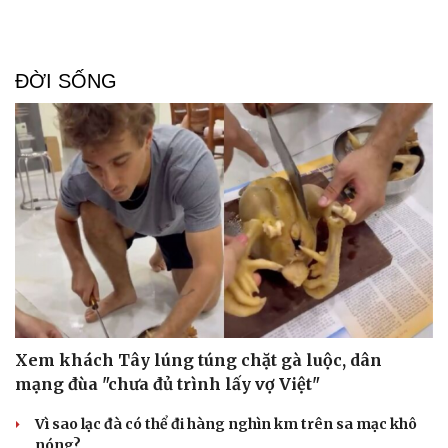
Thể thao
Ô tô - Xe máy
Bóng đá
Ô tô
Lịch thi đấu bóng đá
Xe máy
ĐỜI SỐNG
Thế giới thể thao
Tư vấn
eSports
Hậu trường
Xem khách Tây lúng túng chặt gà luộc, dân
mạng đùa "chưa đủ trình lấy vợ Việt"
Vì sao lạc đà có thể đi hàng nghìn km trên sa mạc khô
nóng?