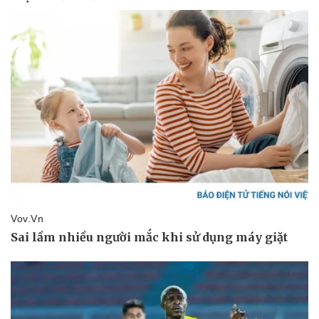
Kinh tế
Thị trường
Bất động sản
Giá vàng
Khởi nghiệp
Tiêu dùng
Tỷ giá
Chứng khoán