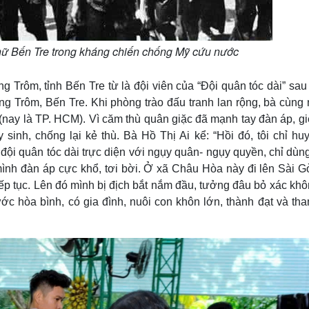
nữ Bến Tre trong kháng chiến chống Mỹ cứu nước
 Trôm, tỉnh Bến Tre từ là đội viên của “Đội quân tóc dài” sau
ng Trôm, Bến Tre. Khi phòng trào đấu tranh lan rộng, bà cùng
nay là TP. HCM). Vì căm thù quân giặc đã mạnh tay đàn áp, giế
inh, chống lại kẻ thù. Bà Hồ Thị Ai kể: “Hồi đó, tôi chỉ hu
đội quân tóc dài trực diện với ngụy quân- ngụy quyền, chỉ dùng
ình đàn áp cực khổ, tơi bời. Ở xã Châu Hòa này đi lên Sài G
ếp tục. Lên đó mình bị địch bắt nắm đầu, tưởng đâu bỏ xác khô
c hòa bình, có gia đình, nuôi con khôn lớn, thành đạt và tha