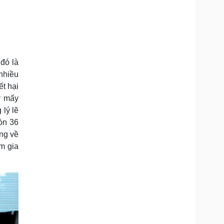
 đó là
 nhiều
t hại
y mấy
 lý lẽ
òn 36
ng về
m gia