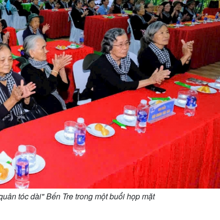
 quân tóc dài" Bến Tre trong một buổi họp mặt