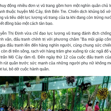
Lịch thi đấu bóng đá
Xe máy
 huy động nhiều đơn vị vũ trang gồm hơn một nghìn quân chủ l
Thế giới thể thao
Tư vấn
nh thuộc huyện Mỏ Cày, tỉnh Bến Tre. Chiến dịch khủng bố vớ
eSports
V
và tiêu diệt lực lượng vũ trang của ta khi đang còn trứng nư
Hậu trường
iết đồng bào một cách tàn bạo.
Văn hóa
Giải trí
D
yễn Thị Định vừa chỉ đạo lực lượng vũ trang đánh địch chống
Sân khấu - Điện ảnh
Nghệ sĩ
Văn học
Thời trang
h vận, đấu tranh chính trị với phương châm "Ba mũi giáp côn
Âm nhạc
Sao Việt
c
 gia đấu tranh lên đến hàng nghìn người, cùng chung sức chiế
Di sản
h còn đi trên sông, rạch với hàng trăm ghe xuồng từ các ngã đổ
ị trấn Mỏ Cày rầm rộ. Đến ngày thứ 12 của cuộc đấu tranh của
ệnh rút quân trước sức mạnh của những người phụ nữ không mộ
út lui, bỏ dở cuộc hành quân.