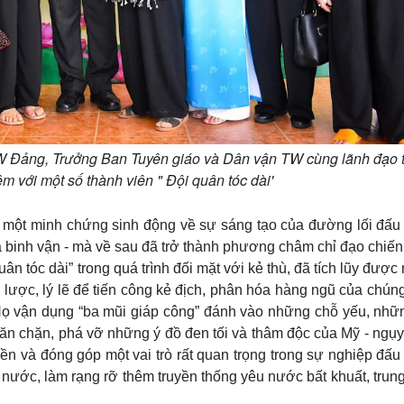
W Đảng, Trưởng Ban Tuyên giáo và Dân vận TW cùng lãnh đạo t
m với một số thành viên " Đội quân tóc dài'
m một minh chứng sinh động về sự sáng tạo của đường lối đấu 
g và binh vận - mà về sau đã trở thành phương châm chỉ đạo chiế
n tóc dài” trong quá trình đối mặt với kẻ thù, đã tích lũy được
 lược, lý lẽ để tiến công kẻ địch, phân hóa hàng ngũ của chúng
 Họ vận dụng “ba mũi giáp công” đánh vào những chỗ yếu, nhữ
n chặn, phá vỡ những ý đồ đen tối và thâm độc của Mỹ - ngụy.
iền và đóng góp một vai trò rất quan trọng trong sự nghiệp đấu
ước, làm rạng rỡ thêm truyền thống yêu nước bất khuất, trung