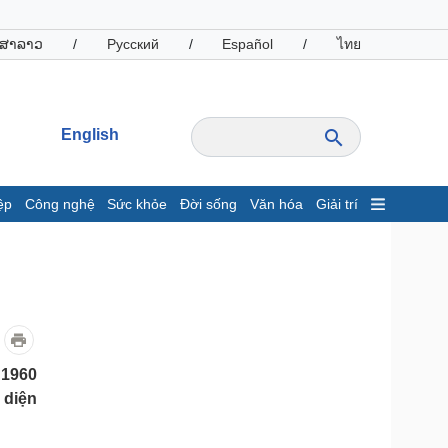
ສາລາວ
/
Русский
/
Español
/
ไทย
English
ệp
Công nghệ
Sức khỏe
Đời sống
Văn hóa
Giải trí
inh tế
Thị trường
ất động sản
Giá vàng
hởi nghiệp
Tiêu dùng
Tỷ giá
Chứng khoán
Giá cà phê
 1960
 diện
oanh nghiệp
Công nghệ
hông tin doanh nghiệp
Sành điệu