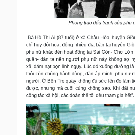
Phong trào đấu tranh của phụ 
Bà Hồ Thi Ai (87 tuổi) ở xã Châu Hòa, huyện Giồng
chỉ huy đội hoạt động nhiều địa bàn tại huyện Giồ
phụ nữ khác đến hoạt động tại Sài Gòn- Chợ Lớn (
quân- dân ta nên người phụ nữ này không sợ hy s
xã, dám nạt bọn lính ngụy. Lúc đó xuống đường là 
thôi còn chúng hành động, đàn áp mình, phụ nữ m
người. Ở Bến Tre quậy không đủ sức lên đó làm ti
được, nhưng mà cuối cùng không sao. Khi đất nướ
công tác xã hội, các đoàn thể tôi đều tham gia hết”.