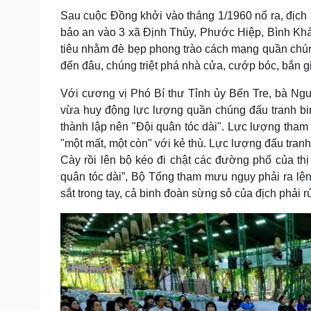
Tin nóng
Việt Nam
Sau cuộc Đồng khởi vào tháng 1/1960 nổ ra, địch
Tư vấn luật
Phân tích
bảo an vào 3 xã Định Thủy, Phước Hiệp, Bình Khá
tiêu nhằm đè bẹp phong trào cách mạng quần chúng 
đến đâu, chúng triệt phá nhà cửa, cướp bóc, bắn g
Sức khỏe
Đời sống
Với cương vị Phó Bí thư Tỉnh ủy Bến Tre, bà Ngu
Dinh dưỡng - món ngon
Nhà đẹp
Cây thuốc
Blog
vừa huy động lực lượng quần chúng đấu tranh bin
Sản phụ khoa
Tình yêu - Gia đình
thành lập nên "Đội quân tóc dài". Lực lượng tham
Nhi khoa
"một mất, một còn" với kẻ thù. Lực lượng đấu tran
Nam khoa
Cày rồi lên bộ kéo đi chật các đường phố của th
Làm đẹp - giảm cân
quân tóc dài”, Bộ Tổng tham mưu ngụy phải ra l
Phòng mạch online
sắt trong tay, cả binh đoàn sừng sỏ của địch phải r
Ăn sạch sống khỏe
Cải chính