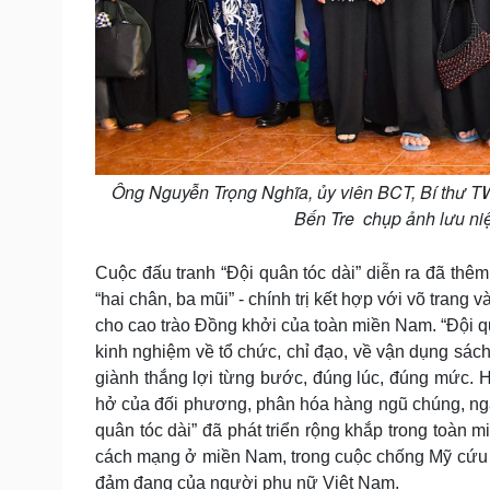
Ông Nguyễn Trọng Nghĩa, ủy viên BCT, Bí thư T
Bến Tre chụp ảnh lưu niệ
Cuộc đấu tranh “Đội quân tóc dài” diễn ra đã thê
“hai chân, ba mũi” - chính trị kết hợp với võ tran
cho cao trào Đồng khởi của toàn miền Nam. “Đội quâ
kinh nghiệm về tổ chức, chỉ đạo, về vận dụng sách
giành thắng lợi từng bước, đúng lúc, đúng mức.
hở của đối phương, phân hóa hàng ngũ chúng, ngă
quân tóc dài” đã phát triển rộng khắp trong toàn m
cách mạng ở miền Nam, trong cuộc chống Mỹ cứu n
đảm đang của người phụ nữ Việt Nam.