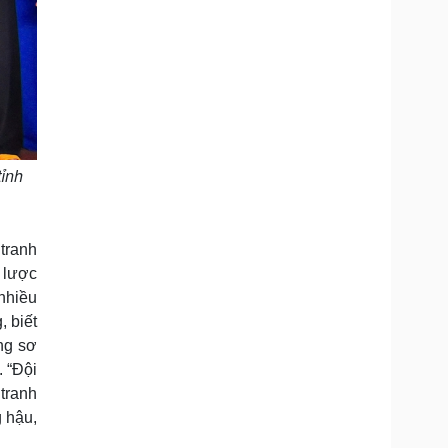
ỉnh
tranh
n lược
 nhiều
, biết
ng sơ
 “Đội
 tranh
 hậu,