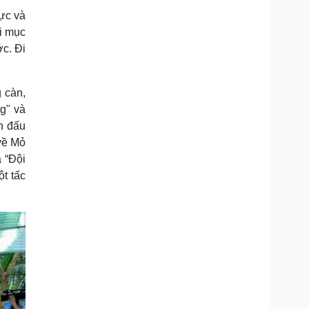
Doanh nghiệp 24h
Tin Công nghệ
ực và
Doanh nhân
Trải nghiệm
i mục
ì cộng đồng
Chuyển đổi số
ớc. Đi
u lịch
Podcast
 càn,
Tư vấn
Câu chuyện thời sự
Săn Tour
Đọc truyện đêm khuya
g" và
heck-in
Cửa sổ tình yêu
n đấu
Kể chuyện cho bé
 về Mỏ
Hạt giống tâm hồn
 “Đội
t tấc