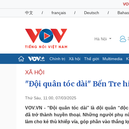
VO
中文
/
français
/
Deutsch
/
Bahas
Hà Nội
Chính trị
Xã hội
Thế giới
Multimedia
K
Chính trị
Xã hội
XÃ HỘI
Đảng
Tin 24h
"Đội quân tóc dài" Bến Tre h
Tổ chức nhân sự
Dự báo thời tiết
Quốc hội
Giáo dục
Nhận diện sự thật
Dấu ấn VOV
Thứ Sáu, 11:00, 07/03/2025
Việc làm
VOV.VN - “Đội quân tóc dài” là đội quân “độc
Biển đảo
đã trở thành huyền thoại. Những người phụ n
Pháp luật
Quân sự - Quốc phòng
làm cho kẻ thù khiếp vía, góp phần vào thắng 
Vụ án
Vũ khí