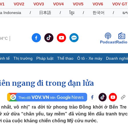
V1
VOV2
VOV3
VOV4
VOV5
VOV6
VOV GT
a Indonesia
/
日本語
/
ខ្មែរ
/
한국어
/
ພາ
34°C
Podcast
Radio
inh tế
Thị trường
Pháp luật
Thể thao
Ô tô - Xe máy
Doanh nghi
Thế giới
Multimedia
K
Quan sát
Video
B
iên ngang đi trong đạn lửa
Cuộc sống đó đây
Ảnh
K
Hồ sơ
E-Magazine
Infographic
 nhất, vô nhị” ra đời từ phong trào Đồng khởi ở Bến Tre
ữ xứ dừa “chân yếu, tay mềm” đã vùng lên đấu tranh trực
Thể thao
Ô tô - Xe máy
D
lợi của cuộc kháng chiến chống Mỹ cứu nước.
Bóng đá
Ô tô
T