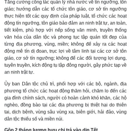
Tăng cường công tác quản lý nhà nước về tín ngưỡng, tôn
giáo; hướng dẫn các tổ chức tôn giáo, cơ sở tín ngưỡng
thực hiện tốt các quy định của pháp luật, tổ chức các hoạt
động tín ngưỡng, tôn giáo bảo đảm an ninh trật tự, an toàn,
tiết kiệm, phù hợp với nếp sống văn minh, truyền thống
văn hóa của dân tộc và phong tục tập quán tốt đẹp của
từng địa phương, vùng, miền; không để xảy ra các hoạt
động mê tín dị đoan, trục lợi về tâm linh tại các cơ sở tôn
giáo, cơ sở tín ngưỡng; không để các đối tượng lợi dụng,
tuyên truyền, kích động tụ tập đông người, gây phức tạp về
an ninh trật tự.
Ủy ban Dân tộc chủ trì, phối hợp với các bộ, ngành, địa
phương tổ chức các hoạt động thăm hỏi, chăm lo đến các
gia đình chính sách, người có hoàn cảnh khó khăn, các hộ
nghèo, đồng bào tại các địa phương bị thiệt hại do thiên
tai, dịch bệnh, vùng sâu vùng xa, biên giới, hải đảo, vùng
dân tộc thiểu số và miền núi.
Gộp 2 tháng lương hưu chi trả vào dịp Tết