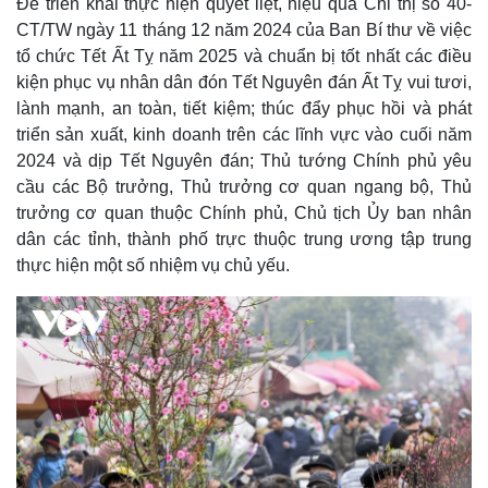
Để triển khai thực hiện quyết liệt, hiệu quả Chỉ thị số 40-
CT/TW ngày 11 tháng 12 năm 2024 của Ban Bí thư về việc
tổ chức Tết Ất Tỵ năm 2025 và chuẩn bị tốt nhất các điều
kiện phục vụ nhân dân đón Tết Nguyên đán Ất Tỵ vui tươi,
lành mạnh, an toàn, tiết kiệm; thúc đẩy phục hồi và phát
triển sản xuất, kinh doanh trên các lĩnh vực vào cuối năm
2024 và dịp Tết Nguyên đán; Thủ tướng Chính phủ yêu
cầu các Bộ trưởng, Thủ trưởng cơ quan ngang bộ, Thủ
trưởng cơ quan thuộc Chính phủ, Chủ tịch Ủy ban nhân
dân các tỉnh, thành phố trực thuộc trung ương tập trung
thực hiện một số nhiệm vụ chủ yếu.