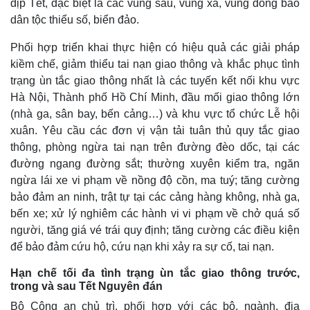
dịp Tết, đặc biệt là các vùng sâu, vùng xa, vùng đồng bào
Vụ án
Vũ khí
Tin nóng
Việt Nam
dân tộc thiểu số, biển đảo.
Tư vấn luật
Phân tích
Phối hợp triển khai thực hiện có hiệu quả các giải pháp
kiềm chế, giảm thiểu tai nạn giao thông và khắc phục tình
trạng ùn tắc giao thông nhất là các tuyến kết nối khu vực
Hà Nội, Thành phố Hồ Chí Minh, đầu mối giao thông lớn
(nhà ga, sân bay, bến cảng…) và khu vực tổ chức Lễ hội
xuân. Yêu cầu các đơn vị vận tải tuân thủ quy tắc giao
thông, phòng ngừa tai nạn trên đường đèo dốc, tại các
đường ngang đường sắt; thường xuyên kiểm tra, ngăn
ngừa lái xe vi phạm về nồng độ cồn, ma tuý; tăng cường
bảo đảm an ninh, trật tự tại các cảng hàng không, nhà ga,
bến xe; xử lý nghiêm các hành vi vi phạm về chở quá số
người, tăng giá vé trái quy định; tăng cường các điều kiện
để bảo đảm cứu hộ, cứu nạn khi xảy ra sự cố, tai nạn.
Hạn chế tối đa tình trạng ùn tắc giao thông trước,
trong và sau Tết Nguyên đán
Bộ Công an chủ trì, phối hợp với các bộ, ngành, địa