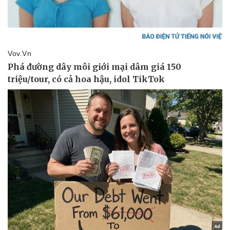
Văn hóa
Giải trí
Sân khấu - Điện ảnh
Nghệ sĩ
Văn học
Thời trang
Âm nhạc
Sao Việt
Di sản