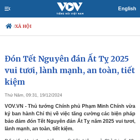
English
XÃ HỘI
/
Đón Tết Nguyên đán Ất Tỵ 2025
Chính trị
Xã hội
Đảng
Tin 24h
vui tươi, lành mạnh, an toàn, tiết
Tổ chức nhân sự
Dự báo thời tiết
kiệm
Quốc hội
Giáo dục
Nhận diện sự thật
Dấu ấn VOV
Việc làm
Thứ Năm, 09:31, 19/12/2024
Biển đảo
VOV.VN - Thủ tướng Chính phủ Phạm Minh Chính vừa
ký ban hành Chỉ thị về việc tăng cường các biện pháp
bảo đảm đón Tết Nguyên đán Ất Tỵ năm 2025 vui tươi,
lành mạnh, an toàn, tiết kiệm.