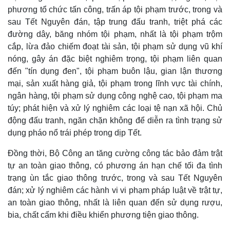
phương tổ chức tấn công, trấn áp tội phạm trước, trong và
sau Tết Nguyên đán, tập trung đấu tranh, triệt phá các
đường dây, băng nhóm tội phạm, nhất là tội phạm trộm
cắp, lừa đảo chiếm đoạt tài sản, tội phạm sử dụng vũ khí
nóng, gây án đặc biệt nghiêm trọng, tội phạm liên quan
đến "tín dụng đen", tội phạm buôn lậu, gian lận thương
mại, sản xuất hàng giả, tội phạm trong lĩnh vực tài chính,
ngân hàng, tội phạm sử dụng công nghệ cao, tội phạm ma
túy; phát hiện và xử lý nghiêm các loại tệ nạn xã hội. Chủ
động đấu tranh, ngăn chặn không để diễn ra tình trạng sử
dụng pháo nổ trái phép trong dịp Tết.
Đồng thời, Bộ Công an tăng cường công tác bảo đảm trật
tự an toàn giao thông, có phương án hạn chế tối đa tình
trạng ùn tắc giao thông trước, trong và sau Tết Nguyên
đán; xử lý nghiêm các hành vi vi phạm pháp luật về trật tự,
an toàn giao thông, nhất là liên quan đến sử dụng rượu,
bia, chất cấm khi điều khiển phương tiện giao thông.