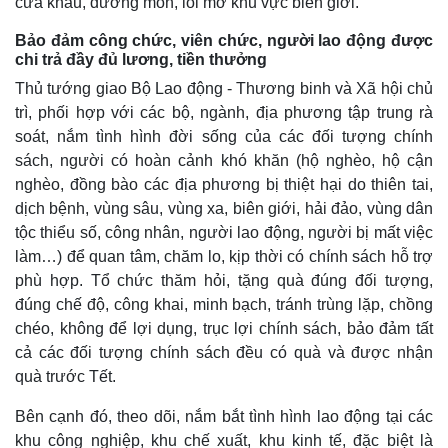
cửa khẩu, đường mòn, lối mở khu vực biên giới.
Giá cà phê
Bảo đảm công chức, viên chức, người lao động được
chi trả đầy đủ lương, tiền thưởng
Thủ tướng giao Bộ Lao động - Thương binh và Xã hội chủ
trì, phối hợp với các bộ, ngành, địa phương tập trung rà
soát, nắm tình hình đời sống của các đối tượng chính
sách, người có hoàn cảnh khó khăn (hộ nghèo, hộ cận
nghèo, đồng bào các địa phương bị thiệt hại do thiên tai,
dịch bệnh, vùng sâu, vùng xa, biên giới, hải đảo, vùng dân
tộc thiểu số, công nhân, người lao động, người bị mất việc
làm…) để quan tâm, chăm lo, kịp thời có chính sách hỗ trợ
phù hợp. Tổ chức thăm hỏi, tặng quà đúng đối tượng,
đúng chế độ, công khai, minh bạch, tránh trùng lặp, chồng
chéo, không để lợi dụng, trục lợi chính sách, bảo đảm tất
cả các đối tượng chính sách đều có quà và được nhận
quà trước Tết.
Bên cạnh đó, theo dõi, nắm bắt tình hình lao động tại các
khu công nghiệp, khu chế xuất, khu kinh tế, đặc biệt là