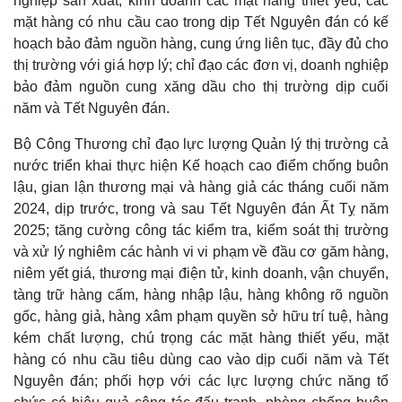
nghiệp sản xuất, kinh doanh các mặt hàng thiết yếu, các
mặt hàng có nhu cầu cao trong dịp Tết Nguyên đán có kế
hoạch bảo đảm nguồn hàng, cung ứng liên tục, đầy đủ cho
thị trường với giá hợp lý; chỉ đạo các đơn vị, doanh nghiệp
bảo đảm nguồn cung xăng dầu cho thị trường dịp cuối
năm và Tết Nguyên đán.
Bộ Công Thương chỉ đạo lực lượng Quản lý thị trường cả
nước triển khai thực hiện Kế hoạch cao điểm chống buôn
lậu, gian lận thương mại và hàng giả các tháng cuối năm
2024, dịp trước, trong và sau Tết Nguyên đán Ất Tỵ năm
2025; tăng cường công tác kiểm tra, kiểm soát thị trường
và xử lý nghiêm các hành vi vi phạm về đầu cơ găm hàng,
Thế giới
Multimedia
niêm yết giá, thương mại điện tử, kinh doanh, vận chuyển,
Quan sát
Video
tàng trữ hàng cấm, hàng nhập lậu, hàng không rõ nguồn
Cuộc sống đó đây
Ảnh
gốc, hàng giả, hàng xâm phạm quyền sở hữu trí tuệ, hàng
Hồ sơ
E-Magazine
kém chất lượng, chú trọng các mặt hàng thiết yếu, mặt
Infographic
hàng có nhu cầu tiêu dùng cao vào dịp cuối năm và Tết
Nguyên đán; phối hợp với các lực lượng chức năng tổ