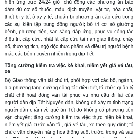
hiện ứng trực 24/24 giờ; chủ động các phương án bảo
đảm đủ cơ số thuốc, máu, dịch truyền, vật tư, hóa chất,
thiết bị y tế, ô xy y tế; chuẩn bị phương án cấp cứu trong
các sự kiện tập trung đông người; bố trí cơ số giường
bệnh, phương tiện, sẵn sàng đáp ứng, phục vụ công tác
điều trị, cấp cứu, nhất là cấp cứu tai nạn giao thông, cháy
nổ, thương tích, ngộ độc thực phẩm và điều trị người bệnh
mắc các bệnh truyền nhiễm trong dịp Tết.
Tăng cường kiểm tra việc kê khai, niêm yết giá vé tàu,
xe
Bộ Giao thông vận tải chủ trì, phối hợp với các bộ, ngành,
địa phương tăng cường công tác điều tiết, tổ chức quản lý
chặt chẽ hoạt động vận tải phục vụ nhu cầu đi lại của
người dân dịp Tết Nguyên đán, không để xảy ra tình trạng
người dân chậm về quê ăn Tết do không có phương tiện
vận chuyển; tăng cường kiểm tra việc thực hiện kê khai,
niêm yết giá cước vận tải, giá vé tàu, xe theo quy định; tổ
Pháp luật
Quân sự - Quốc phòng
chức vận chuyển hàng hóa thông suốt trước, trong và sau