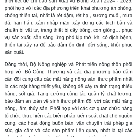
thời tiết để chỉ đạo sản xuất vụ Đông Xuân 2024 - 2025;
phối hợp với các địa phương triển khai phương án phòng,
chống thiên tai, nhất là rét đậm, rét hại, sương muối, mưa
đá, hạn hán, xâm nhập mặn; xây dựng các kịch bản và
chuẩn bị vật tư, trang thiết bị cây trồng, con giống… phục
vụ sản xuất, sẵn sàng ứng phó kịp thời khi có dịch bệnh,
thiên tai xảy ra để bảo đảm ổn định đời sống, khôi phục
sản xuất.
Đồng thời, Bộ Nông nghiệp và Phát triển nông thôn phối
hợp với Bộ Công Thương và các địa phương bảo đảm
cân đối cung cầu các mặt hàng nông sản, thực phẩm nhất
là các mặt hàng thiết yếu, không để xảy ra tình trạng thiếu
hàng, sốt giá. Tăng cường công tác quản lý chất lượng,
bảo đảm an toàn vệ sinh thực phẩm đối với các mặt hàng
Kinh tế
Thị trường
nông, lâm, thủy sản. Phối hợp với các cơ quan chức năng
Bất động sản
Giá vàng
tổ chức thực hiện các biện pháp kiểm soát chặt chẽ nguồn
Khởi nghiệp
Tiêu dùng
cung, các hoạt động buôn bán, vận chuyển trái phép gia
Tỷ giá
súc, gia cầm và các sản phẩm liên quan, nhất là tại các
Chứng khoán