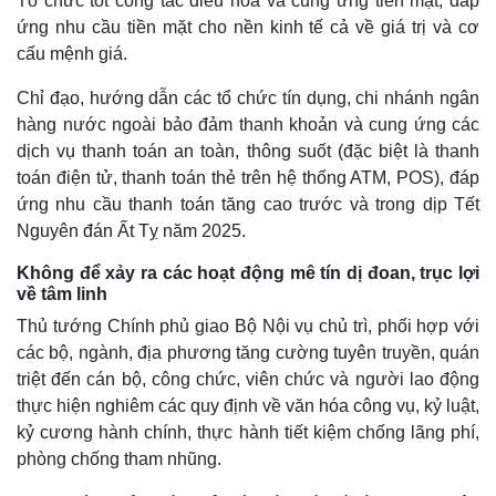
Tổ chức tốt công tác điều hòa và cung ứng tiền mặt, đáp
Thể thao
Ô tô - Xe máy
ứng nhu cầu tiền mặt cho nền kinh tế cả về giá trị và cơ
Bóng đá
Ô tô
cấu mệnh giá.
Lịch thi đấu bóng đá
Xe máy
Thế giới thể thao
Tư vấn
Chỉ đạo, hướng dẫn các tổ chức tín dụng, chi nhánh ngân
eSports
hàng nước ngoài bảo đảm thanh khoản và cung ứng các
Hậu trường
dịch vụ thanh toán an toàn, thông suốt (đặc biệt là thanh
toán điện tử, thanh toán thẻ trên hệ thống ATM, POS), đáp
ứng nhu cầu thanh toán tăng cao trước và trong dịp Tết
Nguyên đán Ất Tỵ năm 2025.
Không để xảy ra các hoạt động mê tín dị đoan, trục lợi
về tâm linh
Thủ tướng Chính phủ giao Bộ Nội vụ chủ trì, phối hợp với
các bộ, ngành, địa phương tăng cường tuyên truyền, quán
triệt đến cán bộ, công chức, viên chức và người lao động
thực hiện nghiêm các quy định về văn hóa công vụ, kỷ luật,
kỷ cương hành chính, thực hành tiết kiệm chống lãng phí,
phòng chống tham nhũng.