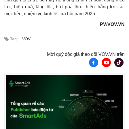
lực, hiệu quả; tăng tốc, bứt phá thực hiện thắng lợi các
mục tiêu, nhiệm vụ kinh tế - xã hội năm 2025.
PV/VOV.VN
Tag:
VOV
Sức khỏe
Đời sống
Dinh dưỡng - món ngon
Nhà đẹp
Mời quý độc giả theo dõi VOV.VN trên
Cây thuốc
Blog
Sản phụ khoa
Tình yêu - Gia đình
Nhi khoa
Nam khoa
Làm đẹp - giảm cân
Phòng mạch online
Ăn sạch sống khỏe