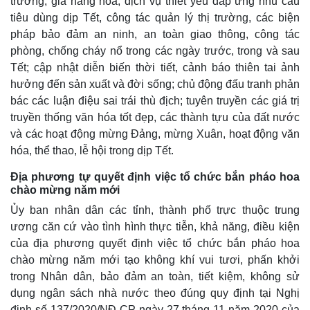
trường, giá hàng hóa, dịch vụ thiết yếu đáp ứng nhu cầu
tiêu dùng dịp Tết, công tác quản lý thị trường, các biện
pháp bảo đảm an ninh, an toàn giao thông, công tác
phòng, chống cháy nổ trong các ngày trước, trong và sau
Doanh nghiệp
Công nghệ
Tết; cập nhật diễn biến thời tiết, cảnh báo thiên tai ảnh
Thông tin doanh nghiệp
Sành điệu
hưởng đến sản xuất và đời sống; chủ động đấu tranh phản
Doanh nghiệp 24h
Tin Công nghệ
bác các luận điệu sai trái thù địch; tuyên truyền các giá trị
Doanh nhân
Trải nghiệm
truyền thống văn hóa tốt đẹp, các thành tựu của đất nước
Vì cộng đồng
Chuyển đổi số
và các hoạt động mừng Đảng, mừng Xuân, hoạt động văn
hóa, thể thao, lễ hội trong dịp Tết.
Địa phương tự quyết định việc tổ chức bắn pháo hoa
chào mừng năm mới
Ủy ban nhân dân các tỉnh, thành phố trực thuộc trung
ương căn cứ vào tình hình thực tiễn, khả năng, điều kiện
của địa phương quyết định việc tổ chức bắn pháo hoa
chào mừng năm mới tạo không khí vui tươi, phấn khởi
trong Nhân dân, bảo đảm an toàn, tiết kiệm, không sử
dụng ngân sách nhà nước theo đúng quy định tại Nghị
định số 137/2020/NĐ-CP ngày 27 tháng 11 năm 2020 của