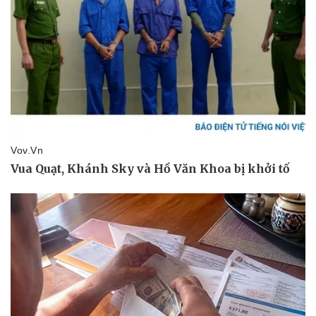
Du lịch
Podcast
Tư vấn
Câu chuyện thời sự
Săn Tour
Đọc truyện đêm khuya
check-in
Cửa sổ tình yêu
Kể chuyện cho bé