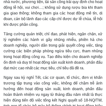
nhà nước, phương tiện, tài sản công trái quy định cho hoạt
động lễ hội, vui chơi…; không sử dụng rượu bia khi tham
gia giao thông; không tham gia các hoạt động mê tín, dị
đoan, cán bộ lãnh đạo các cấp chỉ được dự lễ chùa, lễ hội
khi được phân công.
Tăng cường quán triệt, chỉ đạo, phát hiện, ngặn chặn, xử
lý nghiêm các hành vi gây nhũng nhiễu, phiền hà cho
doanh nghiệp, người dân trong giải quyết công việc, tăng
cường các biện pháp phòng ngừa tiêu cực, tham nhũng
trong hoạt động công vụ. Tạo điều kiện cho doanh nghiệp
ổn định và duy trì hoạt động sản xuất kinh doanh, phấn đấu
đạt mức cao nhất các mục tiêu, chỉ tiêu đã đề ra.
Ngay sau kỳ nghỉ Tết, các cơ quan, tổ chức, đơn vị khẩn
trương tập trung vào công việc, không để chậm trễ ảnh
hưởng đến hoạt động sản xuất, kinh doanh, phấn đấu
hoàn thành nhiệm vụ ngay từ tháng đầu năm nhất là thực
hiện đúng tiến độ việc tổng kết Nghị quyết số 18-NQ/TW,
tinh gọn tổ chức bộ máy hệ thống chính trị hoạt động hiệu