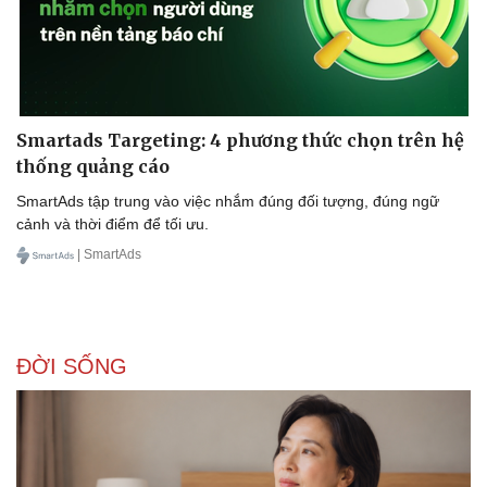
Bóng đá
Ô tô
Lịch thi đấu bóng đá
Xe máy
Thế giới thể thao
Tư vấn
eSports
Hậu trường
Smartads Targeting: 4 phương thức chọn trên hệ
thống quảng cáo
SmartAds tập trung vào việc nhắm đúng đối tượng, đúng ngữ
cảnh và thời điểm để tối ưu.
| SmartAds
ĐỜI SỐNG