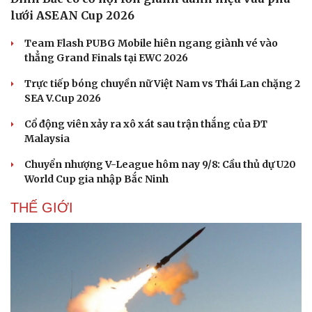
lưới ASEAN Cup 2026
Team Flash PUBG Mobile hiên ngang giành vé vào
thẳng Grand Finals tại EWC 2026
Trực tiếp bóng chuyền nữ Việt Nam vs Thái Lan chặng 2
SEA V.Cup 2026
Cổ động viên xảy ra xô xát sau trận thắng của ĐT
Malaysia
Chuyển nhượng V-League hôm nay 9/8: Cầu thủ dự U20
World Cup gia nhập Bắc Ninh
Văn hóa
Giải trí
Sân khấu - Điện ảnh
Nghệ sĩ
THẾ GIỚI
Văn học
Thời trang
Âm nhạc
Sao Việt
Di sản