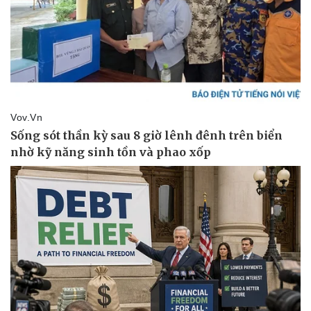
Kinh tế
Thị trường
Bất động sản
Giá vàng
Khởi nghiệp
Tiêu dùng
Tỷ giá
Chứng khoán
Giá cà phê