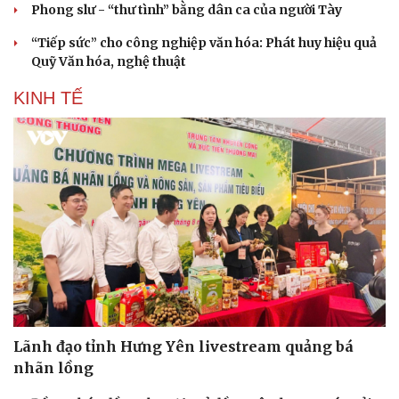
Phong slư - “thư tình” bằng dân ca của người Tày
“Tiếp sức” cho công nghiệp văn hóa: Phát huy hiệu quả
Doanh nghiệp
Công nghệ
Quỹ Văn hóa, nghệ thuật
Thông tin doanh nghiệp
Sành điệu
KINH TẾ
Doanh nghiệp 24h
Tin Công nghệ
Doanh nhân
Trải nghiệm
Vì cộng đồng
Chuyển đổi số
Lãnh đạo tỉnh Hưng Yên livestream quảng bá
nhãn lồng