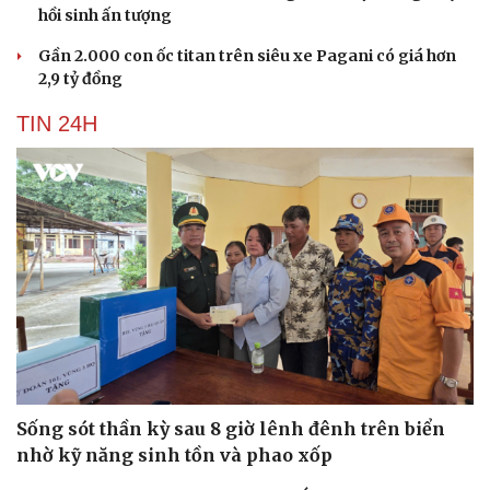
hồi sinh ấn tượng
Gần 2.000 con ốc titan trên siêu xe Pagani có giá hơn
2,9 tỷ đồng
TIN 24H
Du lịch
Podcast
Tư vấn
Câu chuyện thời sự
Săn Tour
Đọc truyện đêm khuya
check-in
Cửa sổ tình yêu
Sống sót thần kỳ sau 8 giờ lênh đênh trên biển
Kể chuyện cho bé
nhờ kỹ năng sinh tồn và phao xốp
Hạt giống tâm hồn