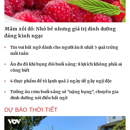
Mâm xôi đỏ: Nhỏ bé nhưng giá trị dinh dưỡng
đáng kinh ngạc
Tin vui bất ngờ dành cho người ăn ít nhất 5 quả trứng
mỗi tuần
Ăn đu đủ khi bụng đói buổi sáng: 8 lợi ích không phải ai
cũng biết
4 thực phẩm để tủ lạnh quá 2 ngày dễ gây ngộ độc
Tưởng ăn cơm buổi sáng sẽ "nặng bụng", chuyên gia
dinh dưỡng nói điều bất ngờ
DỰ BÁO THỜI TIẾT
Cải chính