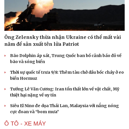
Ông Zelensky thừa nhận Ukraine có thể mất vài
năm để sản xuất tên lửa Patriot
Bão Dolphin áp sát, Trung Quốc ban bố cảnh báo đỏ về
bão và sóng biển
Thời sự quốc tế trưa 9/8: Thêm tàu chở dầu bốc cháy ở eo
biển Hormuz
Tướng Lê Văn Cương: Iran tổn thất lớn về vật chất, Mỹ
thiệt hại nặng về uy tín
Siêu El Nino đe dọa Thái Lan, Malaysia với nắng nóng
cực đoan và “bom mưa”
Ô TÔ - XE MÁY