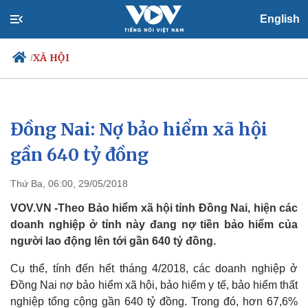
English
XÃ HỘI
/
Đồng Nai: Nợ bảo hiểm xã hội
Chính trị
Xã hội
Đảng
Tin 24h
gần 640 tỷ đồng
Tổ chức nhân sự
Dự báo thời tiết
Quốc hội
Giáo dục
Thứ Ba, 06:00, 29/05/2018
Nhận diện sự thật
Dấu ấn VOV
Việc làm
VOV.VN -Theo Bảo hiểm xã hội tỉnh Đồng Nai, hiện các
Biển đảo
doanh nghiệp ở tỉnh này đang nợ tiền bảo hiểm của
người lao động lên tới gần 640 tỷ đồng.
Cụ thể, tính đến hết tháng 4/2018, các doanh nghiệp ở
Đồng Nai nợ bảo hiểm xã hội, bảo hiểm y tế, bảo hiểm thất
nghiệp tổng cộng gần 640 tỷ đồng. Trong đó, hơn 67,6%