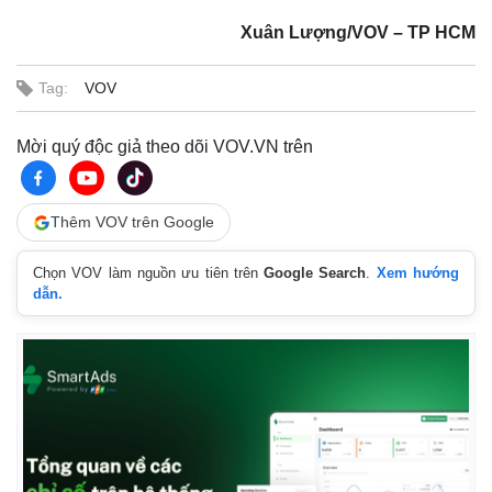
Xuân Lượng/VOV – TP HCM
Tag:
VOV
Mời quý độc giả theo dõi VOV.VN trên
Thêm VOV trên Google
Chọn VOV làm nguồn ưu tiên trên
Google Search
.
Xem hướng
dẫn.
Thế giới
Multimedia
Quan sát
Video
Cuộc sống đó đây
Ảnh
Hồ sơ
E-Magazine
Infographic