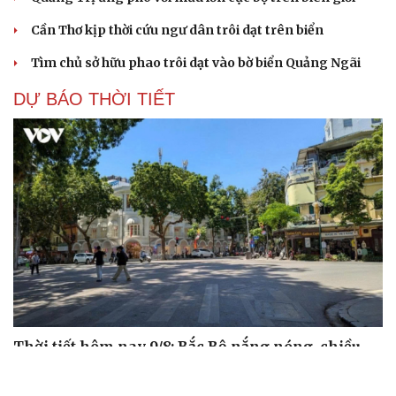
Cần Thơ kịp thời cứu ngư dân trôi dạt trên biển
Tìm chủ sở hữu phao trôi dạt vào bờ biển Quảng Ngãi
DỰ BÁO THỜI TIẾT
Thời tiết hôm nay 9/8: Bắc Bộ nắng nóng, chiều
tối có mưa dông