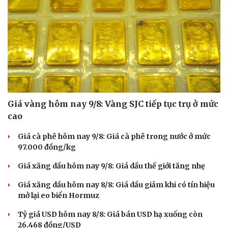
Sức khỏe
Đời sống
Dinh dưỡng - món ngon
Nhà đẹp
Cây thuốc
Blog
Sản phụ khoa
Tình yêu - Gia đình
Giá vàng hôm nay 9/8: Vàng SJC tiếp tục trụ ở mức
Nhi khoa
cao
Nam khoa
Làm đẹp - giảm cân
Giá cà phê hôm nay 9/8: Giá cà phê trong nước ở mức
Phòng mạch online
97.000 đồng/kg
Ăn sạch sống khỏe
Giá xăng dầu hôm nay 9/8: Giá dầu thế giới tăng nhẹ
Giá xăng dầu hôm nay 8/8: Giá dầu giảm khi có tín hiệu
mở lại eo biển Hormuz
Tỷ giá USD hôm nay 8/8: Giá bán USD hạ xuống còn
26.468 đồng/USD