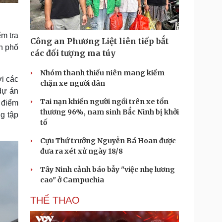
m tra
Công an Phương Liệt liên tiếp bắt
nh phố
các đối tượng ma túy
Nhóm thanh thiếu niên mang kiếm
ới các
chặn xe người dân
dự án
Tai nạn khiến người ngồi trên xe tổn
 điểm
thương 96%, nam sinh Bắc Ninh bị khởi
g tập
tố
Cựu Thứ trưởng Nguyễn Bá Hoan được
đưa ra xét xử ngày 18/8
Tây Ninh cảnh báo bẫy "việc nhẹ lương
cao" ở Campuchia
THỂ THAO