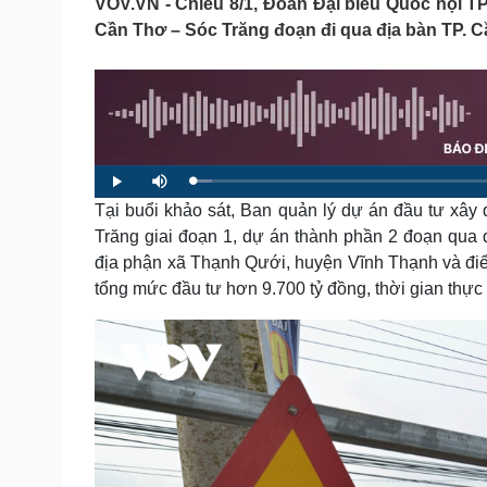
VOV.VN - Chiều 8/1, Đoàn Đại biểu Quốc hội T
Tin nóng
Việt Nam
Cần Thơ – Sóc Trăng đoạn đi qua địa bàn TP. C
Tư vấn luật
Phân tích
Sức khỏe
Đời sống
Dinh dưỡng - món ngon
Nhà đẹp
Cây thuốc
Blog
L
P
M
Sản phụ khoa
Tình yêu - Gia đình
o
l
u
a
Tại buổi khảo sát, Ban quản lý dự án đầu tư xây
a
t
Nhi khoa
d
y
e
e
Trăng giai đoạn 1, dự án thành phần 2 đoạn qua
Nam khoa
d
:
Làm đẹp - giảm cân
địa phận xã Thạnh Qưới, huyện Vĩnh Thạnh và điể
2
.
Phòng mạch online
5
tổng mức đầu tư hơn 9.700 tỷ đồng, thời gian thực
7
Ăn sạch sống khỏe
%
Cải chính