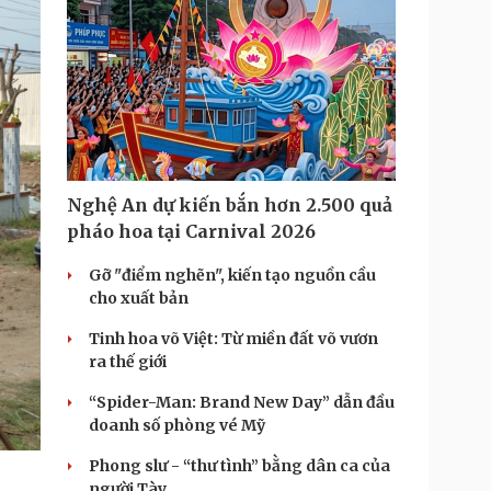
i
m
e
Nghệ An dự kiến bắn hơn 2.500 quả
pháo hoa tại Carnival 2026
Gỡ "điểm nghẽn", kiến tạo nguồn cầu
cho xuất bản
Tinh hoa võ Việt: Từ miền đất võ vươn
ra thế giới
“Spider-Man: Brand New Day” dẫn đầu
doanh số phòng vé Mỹ
Phong slư - “thư tình” bằng dân ca của
người Tày