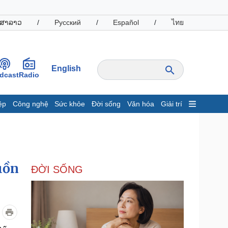
ສາລາວ
/
Русский
/
Español
/
ไทย
English
dcast
Radio
ệp
Công nghệ
Sức khỏe
Đời sống
Văn hóa
Giải trí
inh tế
Thị trường
ất động sản
Giá vàng
hởi nghiệp
Tiêu dùng
Tỷ giá
uồn
ĐỜI SỐNG
Chứng khoán
Giá cà phê
oanh nghiệp
Công nghệ
hông tin doanh nghiệp
Sành điệu