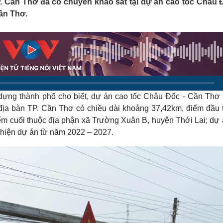
P. Cần Thơ đã có chuyến khảo sát tại dự án cao tốc Châu 
Lịch thi đấu bóng đá
Xe máy
ần Thơ.
Thế giới thể thao
Tư vấn
eSports
V
Hậu trường
Văn hóa
Giải trí
D
Sân khấu - Điện ảnh
Nghệ sĩ
Văn học
Thời trang
Âm nhạc
Sao Việt
c
 dựng thành phố cho biết, dự án cao tốc Châu Đốc - Cần Thơ 
Di sản
 địa bàn TP. Cần Thơ có chiều dài khoảng 37,42km, điểm đầu 
m cuối thuộc địa phận xã Trường Xuân B, huyện Thới Lai; dự 
 hiện dự án từ năm 2022 – 2027.