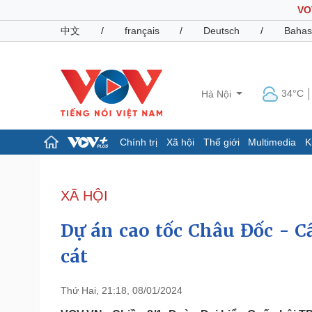
VO
中文
/
français
/
Deutsch
/
Bahas
34°C
Hà Nội
Chính trị
Xã hội
Thế giới
Multimedia
K
Chính trị
Xã hội
Đảng
Tin 24h
XÃ HỘI
Tổ chức nhân sự
Dự báo thời tiết
Quốc hội
Giáo dục
Dự án cao tốc Châu Đốc - C
Nhận diện sự thật
Dấu ấn VOV
Việc làm
cát
Biển đảo
Pháp luật
Quân sự - Quốc phòng
Thứ Hai, 21:18, 08/01/2024
Vụ án
Vũ khí