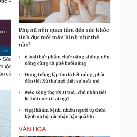
Đốc –
Doanh nghiệp 24h
Tin Công nghệ
Doanh nhân
Trải nghiệm
ì cộng đồng
Chuyển đổi số
Phụ nữ nên quan tâm đến sức khỏe
u lịch
Podcast
tình dục tuổi mãn kinh như thế
Tư vấn
Câu chuyện thời sự
nào?
Săn Tour
Đọc truyện đêm khuya
R
-
3:59
heck-in
Cửa sổ tình yêu
6 loại thực phẩm chức năng không nên
- Sóc
Kể chuyện cho bé
e
uống cùng cà phê buổi sáng
thuộc
Hạt giống tâm hồn
m
án có
Đừng tưởng lập thu là hết nóng, phải
a
đến tiết Xử thử mới thật sự mát mẻ
i
Mèo sống thọ tới 31 tuổi, chủ nhân tiết
n
lộ thói quen ít ai ngờ
i
Ngại khám bệnh, nhiều người tự chữa
n
bệnh xã hội rồi nhận hậu quả lớn
g
VĂN HÓA
T