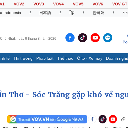
V1
VOV2
VOV3
VOV4
VOV5
VOV6
VOV GT
a Indonesia
/
日本語
/
ខ្មែរ
/
한국어
/
ພາ
Chủ Nhật, ngày 9 tháng 8 năm 2026
Po
inh tế
Thị trường
Pháp luật
Thể thao
Ô tô - Xe máy
Doanh nghi
Thế giới
Multimedia
K
Quan sát
Video
B
Cuộc sống đó đây
Ảnh
K
Hồ sơ
E-Magazine
ần Thơ - Sóc Trăng gặp khó về ng
Infographic
Thể thao
Ô tô - Xe máy
D
Bóng đá
Ô tô
T