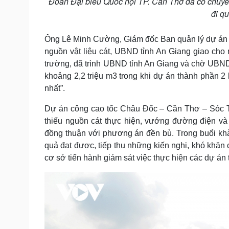
Đoàn Đại biểu Quốc hội TP. Cần Thơ đã có chuyế
đi q
Ông Lê Minh Cường, Giám đốc Ban quản lý dự án đ
nguồn vật liệu cát, UBND tỉnh An Giang giao cho 
trường, đã trình UBND tỉnh An Giang và chờ UBND t
khoảng 2,2 triệu m3 trong khi dự án thành phần 2 
nhất”.
Dự án công cao tốc Châu Đốc – Cần Thơ – Sóc T
thiếu nguồn cát thực hiện, vướng đường điện và
đồng thuận với phương án đền bù. Trong buổi kh
quả đạt được, tiếp thu những kiến nghị, khó khăn 
cơ sở tiến hành giám sát việc thực hiện các dự án 