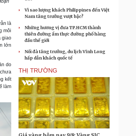
đoạn
Vì sao lượng khách Philippines đến Việt
Nam tăng trưởng vượt bậc?
ẫn là
Những hương vị đưa TP.HCM thành
g môi
thiên đường ẩm thực đường phố hàng
ã giao
đầu thế giới
ăn lớn
Nối đà tăng trưởng, du lịch Vĩnh Long
hấp dẫn khách quốc tế
ăn do
THỊ TRƯỜNG
 chưa
g kết
để làm
Giá vàng hôm nay 9/8: Vàng SJC