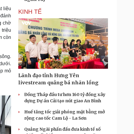
 liệu
KINH TẾ
 đánh
g chờ
triệu
n còn
sông.
dưới.
ếp mỏ
Lãnh đạo tỉnh Hưng Yên
livestream quảng bá nhãn lồng
Đồng Tháp đầu tư hơn 160 tỷ đồng xây
dựng Dự án Cải tạo nút giao An Bình
Huế tăng tốc giải phóng mặt bằng mở
rộng cao tốc Cam Lộ - La Sơn
Quảng Ngãi phấn đấu đưa kinh tế số