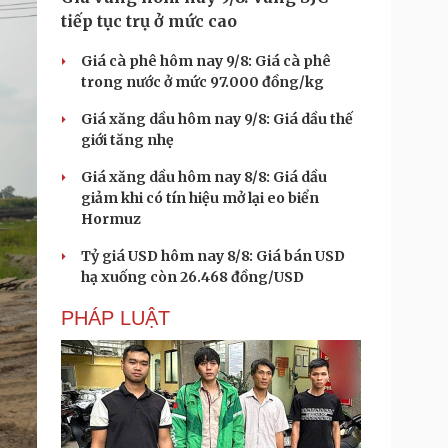
tiếp tục trụ ở mức cao
Giá cà phê hôm nay 9/8: Giá cà phê
trong nước ở mức 97.000 đồng/kg
Giá xăng dầu hôm nay 9/8: Giá dầu thế
giới tăng nhẹ
Giá xăng dầu hôm nay 8/8: Giá dầu
giảm khi có tín hiệu mở lại eo biển
Hormuz
Tỷ giá USD hôm nay 8/8: Giá bán USD
hạ xuống còn 26.468 đồng/USD
PHÁP LUẬT