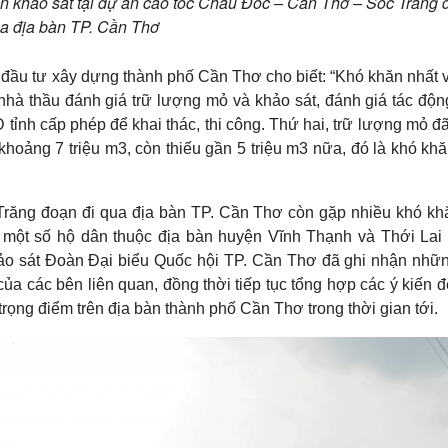
n khảo sát tại dự án cao tốc Châu Đốc – Cần Thơ – Sóc Trăng 
ua địa bàn TP. Cần Thơ
ầu tư xây dựng thành phố Cần Thơ cho biết: “Khó khăn nhất v
nhà thầu đánh giá trữ lượng mỏ và khảo sát, đánh giá tác độn
ỉnh cấp phép để khai thác, thi công. Thứ hai, trữ lượng mỏ đ
khoảng 7 triệu m3, còn thiếu gần 5 triệu m3 nữa, đó là khó kh
răng đoạn đi qua địa bàn TP. Cần Thơ còn gặp nhiều khó kh
 một số hộ dân thuộc địa bàn huyện Vĩnh Thạnh và Thới Lai
ảo sát Đoàn Đại biểu Quốc hội TP. Cần Thơ đã ghi nhận nhữn
của các bên liên quan, đồng thời tiếp tục tổng hợp các ý kiến 
trọng điểm trên địa bàn thành phố Cần Thơ trong thời gian tới.