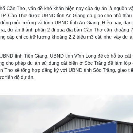
hố Cần Thơ, vấn đề khó khăn hiện nay của dự án là nguồn vật
àn TP. Cần Thơ được UBND tỉnh An Giang đã giao cho nhà thầu
 động môi trường và trình UBND tỉnh An Giang. Hiện nay, đan
ra, dự án thành phần 2 đi qua địa bàn Cần Thơ cần khoảng 7 
g cấp chỉ có trữ lượng khoảng 2,2 triệu m3 cát, như vậy dự á
UBND tỉnh Tiền Giang, UBND tỉnh Vĩnh Long để có hỗ trợ cát 
ng cho phép dự án sử dụng cát biển ở Sóc Trăng để làm lớp 
n Thơ sẽ tổng hợp đăng ký với UBND tỉnh Sóc Trăng, giao ti
ợc tiến độ dự án.