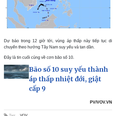
Dự báo trong 12 giờ tới, vùng áp thấp này tiếp tục di
chuyển theo hướng Tây Nam suy yếu và tan dần.
Đây là tin cuối cùng về cơn bão số 10.
Bão số 10 suy yếu thành
Thế giới
Multimedia
áp thấp nhiệt đới, giật
Quan sát
Video
cấp 9
Cuộc sống đó đây
Ảnh
Hồ sơ
E-Magazine
Infographic
PV/VOV.VN
Tag:
VOV