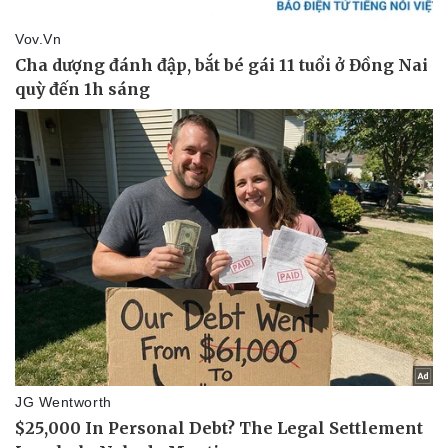
Thể thao
Ô tô - Xe máy
Bóng đá
Ô tô
Lịch thi đấu bóng đá
Xe máy
Thế giới thể thao
Tư vấn
eSports
Hậu trường