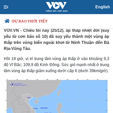
English
Tin cuối cùng về cơn bão số 10
DỰ BÁO THỜI TIẾT
/
Thứ Tư, 21:38, 25/12/2024
VOV.VN - Chiều tối nay (25/12), áp thấp nhiệt đới (suy
yếu từ cơn bão số 10) đã suy yếu thành một vùng áp
thấp trên vùng biển ngoài khơi từ Ninh Thuận đến Bà
Chính trị
Xã hội
Rịa-Vũng Tàu.
Đảng
Tin 24h
Hồi 18 giờ, vị trí trung tâm vùng áp thấp ở vào khoảng 9,3
Tổ chức nhân sự
Dự báo thời tiết
độ Vĩ Bắc; 109,9 độ Kinh Đông. Sức gió mạnh nhất ở trung
Quốc hội
Giáo dục
Nhận diện sự thật
Dấu ấn VOV
tâm vùng áp thấp giảm xuống dưới cấp 6 (dưới 39km/giờ).
Việc làm
Biển đảo