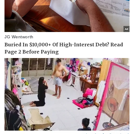
Vụ án
Vũ khí
Tin nóng
Việt Nam
Tư vấn luật
Phân tích