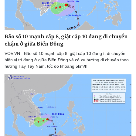
Bão số 10 mạnh cấp 8, giật cấp 10 đang di chuyển
chậm ở giữa Biển Đông
VOV.VN - Bão số 10 mạnh cấp 8, giật cấp 10 đang ít di chuyển,
hiện vị trí đang ở giữa Biển Đông và có xu hướng di chuyển theo
hướng Tây Tây Nam, tốc độ khoảng 5km/h.
Du lịch
Podcast
Tư vấn
Câu chuyện thời sự
Săn Tour
Đọc truyện đêm khuya
check-in
Cửa sổ tình yêu