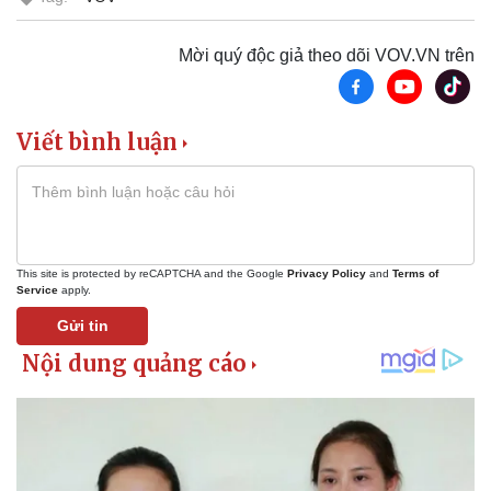
Mời quý độc giả theo dõi VOV.VN trên
Viết bình luận
This site is protected by reCAPTCHA and the Google
Privacy Policy
and
Terms of
Service
apply.
Gửi tin
Kinh tế
Thị trường
Bất động sản
Giá vàng
Khởi nghiệp
Tiêu dùng
Tỷ giá
Chứng khoán