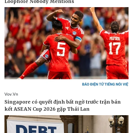
Doanh nghiệp
Công nghệ
Thông tin doanh nghiệp
Sành điệu
Doanh nghiệp 24h
Tin Công nghệ
Doanh nhân
Trải nghiệm
Vì cộng đồng
Chuyển đổi số