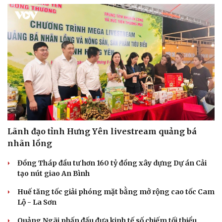
Lãnh đạo tỉnh Hưng Yên livestream quảng bá
nhãn lồng
Đồng Tháp đầu tư hơn 160 tỷ đồng xây dựng Dự án Cải
tạo nút giao An Bình
Du lịch
Podcast
Tư vấn
Câu chuyện thời sự
Huế tăng tốc giải phóng mặt bằng mở rộng cao tốc Cam
Săn Tour
Đọc truyện đêm khuya
Lộ - La Sơn
check-in
Cửa sổ tình yêu
Kể chuyện cho bé
Quảng Ngãi phấn đấu đưa kinh tế số chiếm tối thiểu