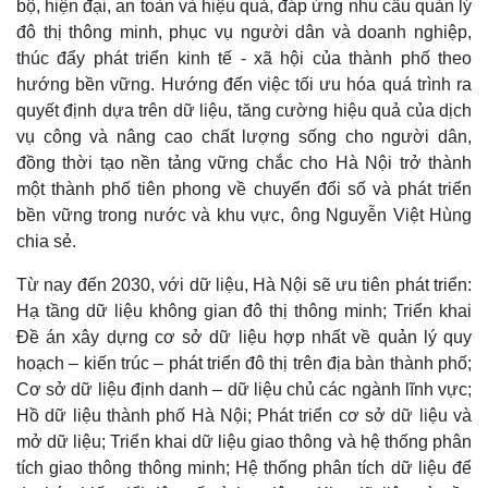
Vụ án
Vũ khí
bộ, hiện đại, an toàn và hiệu quả, đáp ứng nhu cầu quản lý
Tin nóng
Việt Nam
đô thị thông minh, phục vụ người dân và doanh nghiệp,
Tư vấn luật
Phân tích
thúc đẩy phát triển kinh tế - xã hội của thành phố theo
hướng bền vững. Hướng đến việc tối ưu hóa quá trình ra
quyết định dựa trên dữ liệu, tăng cường hiệu quả của dịch
vụ công và nâng cao chất lượng sống cho người dân,
đồng thời tạo nền tảng vững chắc cho Hà Nội trở thành
một thành phố tiên phong về chuyển đổi số và phát triển
bền vững trong nước và khu vực, ông Nguyễn Việt Hùng
chia sẻ.
Từ nay đến 2030, với dữ liệu, Hà Nội sẽ ưu tiên phát triển:
Hạ tầng dữ liệu không gian đô thị thông minh; Triển khai
Đề án xây dựng cơ sở dữ liệu hợp nhất về quản lý quy
hoạch – kiến trúc – phát triển đô thị trên địa bàn thành phố;
Cơ sở dữ liệu định danh – dữ liệu chủ các ngành lĩnh vực;
Hồ dữ liệu thành phố Hà Nội; Phát triển cơ sở dữ liệu và
mở dữ liệu; Triển khai dữ liệu giao thông và hệ thống phân
tích giao thông thông minh; Hệ thống phân tích dữ liệu để