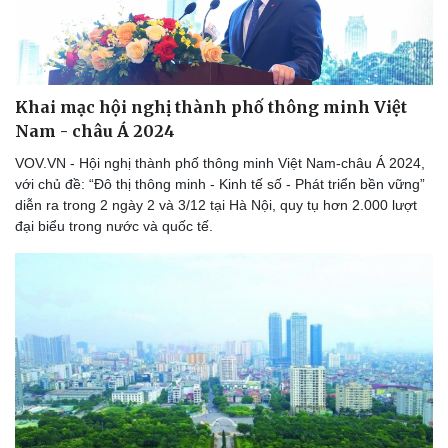
Khai mạc hội nghị thành phố thông minh Việt
Nam - châu Á 2024
Sức khỏe
Đời sống
VOV.VN - Hội nghị thành phố thông minh Việt Nam-châu Á 2024,
Dinh dưỡng - món ngon
Nhà đẹp
với chủ đề: “Đô thị thông minh - Kinh tế số - Phát triển bền vững”
Cây thuốc
Blog
diễn ra trong 2 ngày 2 và 3/12 tại Hà Nội, quy tụ hơn 2.000 lượt
Sản phụ khoa
Tình yêu - Gia đình
đại biểu trong nước và quốc tế.
Nhi khoa
Nam khoa
Làm đẹp - giảm cân
Phòng mạch online
Ăn sạch sống khỏe