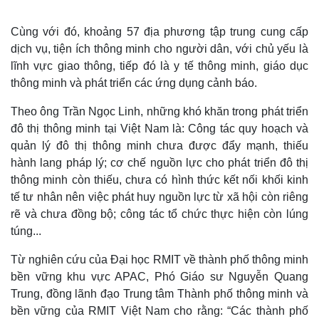
Cùng với đó, khoảng 57 địa phương tập trung cung cấp
dịch vụ, tiện ích thông minh cho người dân, với chủ yếu là
lĩnh vực giao thông, tiếp đó là y tế thông minh, giáo dục
thông minh và phát triển các ứng dụng cảnh báo.
Theo ông Trần Ngọc Linh, những khó khăn trong phát triển
đô thị thông minh tại Việt Nam là: Công tác quy hoạch và
quản lý đô thị thông minh chưa được đẩy mạnh, thiếu
hành lang pháp lý; cơ chế nguồn lực cho phát triển đô thị
thông minh còn thiếu, chưa có hình thức kết nối khối kinh
tế tư nhân nên việc phát huy nguồn lực từ xã hội còn riêng
Thế giới
Multimedia
rẽ và chưa đồng bộ; công tác tổ chức thực hiện còn lúng
Quan sát
Video
túng...
Cuộc sống đó đây
Ảnh
Hồ sơ
E-Magazine
Từ nghiên cứu của Đại học RMIT về thành phố thông minh
Infographic
bền vững khu vực APAC, Phó Giáo sư Nguyễn Quang
Trung, đồng lãnh đạo Trung tâm Thành phố thông minh và
bền vững của RMIT Việt Nam cho rằng: “Các thành phố