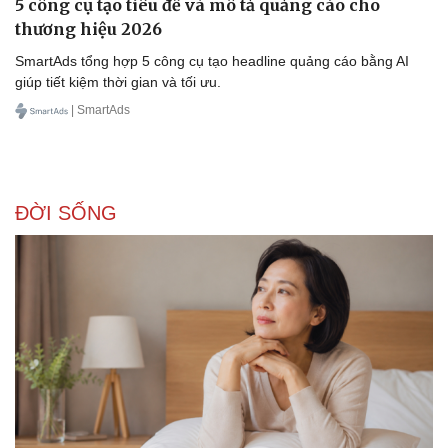
5 công cụ tạo tiêu đề và mô tả quảng cáo cho
thương hiệu 2026
SmartAds tổng hợp 5 công cụ tạo headline quảng cáo bằng AI
giúp tiết kiệm thời gian và tối ưu.
| SmartAds
ĐỜI SỐNG
Văn hóa
Giải trí
Sân khấu - Điện ảnh
Nghệ sĩ
Văn học
Thời trang
Âm nhạc
Sao Việt
Di sản