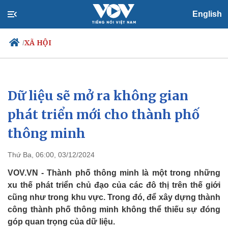
English
XÃ HỘI
/
Dữ liệu sẽ mở ra không gian
Chính trị
Xã hội
Đảng
Tin 24h
phát triển mới cho thành phố
Tổ chức nhân sự
Dự báo thời tiết
thông minh
Quốc hội
Giáo dục
Nhận diện sự thật
Dấu ấn VOV
Việc làm
Thứ Ba, 06:00, 03/12/2024
Biển đảo
VOV.VN - Thành phố thông minh là một trong những
xu thế phát triển chủ đạo của các đô thị trên thế giới
cũng như trong khu vực. Trong đó, để xây dựng thành
công thành phố thông minh không thể thiếu sự đóng
góp quan trọng của dữ liệu.