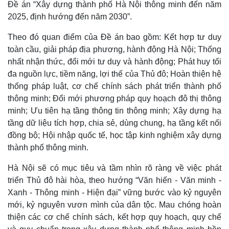
Đề án “Xây dựng thành phố Hà Nội thông minh đến năm
2025, định hướng đến năm 2030”.
Theo đó quan điểm của Đề án bao gồm: Kết hợp tư duy
toàn cầu, giải pháp địa phương, hành động Hà Nội; Thống
nhất nhận thức, đổi mới tư duy và hành động; Phát huy tối
đa nguồn lực, tiềm năng, lợi thế của Thủ đô; Hoàn thiện hệ
thống pháp luật, cơ chế chính sách phát triển thành phố
thông minh; Đổi mới phương pháp quy hoạch đô thị thông
minh; Ưu tiên hạ tầng thông tin thông minh; Xây dựng hạ
tầng dữ liệu tích hợp, chia sẻ, dùng chung, hạ tầng kết nối
đồng bộ; Hội nhập quốc tế, học tập kinh nghiệm xây dựng
thành phố thông minh.
Hà Nội sẽ có mục tiêu và tầm nhìn rõ ràng về việc phát
Kinh tế
Thị trường
triển Thủ đô hài hòa, theo hướng “Văn hiến - Văn minh -
Bất động sản
Giá vàng
Xanh - Thông minh - Hiện đại” vững bước vào kỷ nguyên
Khởi nghiệp
Tiêu dùng
mới, kỷ nguyên vươn mình của dân tộc. Mau chóng hoàn
Tỷ giá
thiện các cơ chế chính sách, kết hợp quy hoạch, quy chế
Chứng khoán