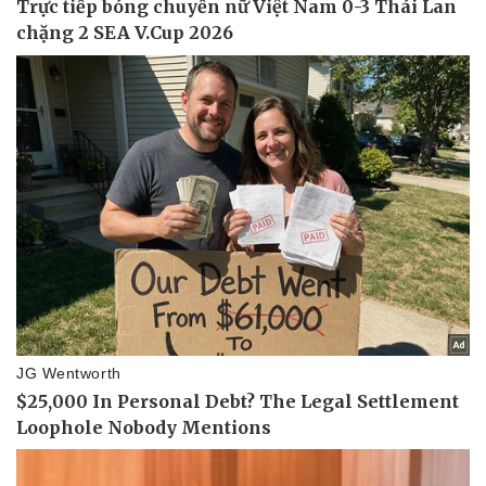
Doanh nghiệp
Công nghệ
Thông tin doanh nghiệp
Sành điệu
Doanh nghiệp 24h
Tin Công nghệ
Doanh nhân
Trải nghiệm
Vì cộng đồng
Chuyển đổi số