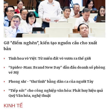
Gỡ "điểm nghẽn", kiến tạo nguồn cầu cho xuất
bản
Tinh hoa võ Việt: Từ miền đất võ vươn ra thế giới
“Spider-Man: Brand New Day” dẫn đầu doanh số phòng
vé Mỹ
Phong slư - “thư tình” bằng dân ca của người Tày
“Tiếp sức” cho công nghiệp văn hóa: Phát huy hiệu quả
Quỹ Văn hóa, nghệ thuật
KINH TẾ