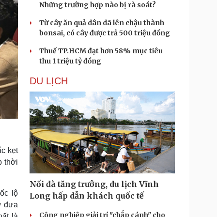
Những trường hợp nào bị rà soát?
Từ cây ăn quả dân dã lên chậu thành
bonsai, có cây được trả 500 triệu đồng
Thuế TP.HCM đạt hơn 58% mục tiêu
thu 1 triệu tỷ đồng
DU LỊCH
c kẹt
 thời
Nối đà tăng trưởng, du lịch Vĩnh
ốc lộ
Long hấp dẫn khách quốc tế
ợ đưa
Công nghiệp giải trí "chắp cánh" cho
ất là