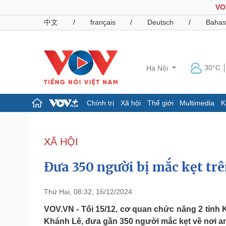
VO
中文
/
français
/
Deutsch
/
Bahas
30°C
Hà Nội
Chính trị
Xã hội
Thế giới
Multimedia
K
Chính trị
Xã hội
Đảng
Tin 24h
XÃ HỘI
Tổ chức nhân sự
Dự báo thời tiết
Quốc hội
Giáo dục
Đưa 350 người bị mắc kẹt tr
Nhận diện sự thật
Dấu ấn VOV
Việc làm
Biển đảo
Thứ Hai, 08:32, 16/12/2024
Pháp luật
Quân sự - Quốc phòng
VOV.VN - Tối 15/12, cơ quan chức năng 2 tỉnh
Khánh Lê, đưa gần 350 người mắc kẹt về nơi an
Vụ án
Vũ khí