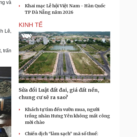
ng và
Khai mạc Lễ hội Việt Nam - Hàn Quốc
TP Đà Nẵng năm 2026
KINH TẾ
h Lê,
 trấn
Sửa đổi Luật đất đai, giá đất nền,
chung cư sẽ ra sao?
Khách tự tìm đến vườn mua, người
trồng nhãn Hưng Yên không mất công
mời chào
Chiến dịch “làm sạch” mã số thuế: