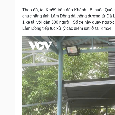
Tin nóng
Việt Nam
Tư vấn luật
Phân tích
Theo đó, tại Km59 trên đèo Khánh Lê thuộc Quốc
chức năng tỉnh Lâm Đồng đã thông đường từ Đà Lạt
1 xe tải với gần 300 người. Số xe này quay ngược
Sức khỏe
Đời sống
Lâm Đồng tiếp tục xử lý các điểm sạt lở tại Km54.
Dinh dưỡng - món ngon
Nhà đẹp
Cây thuốc
Blog
Sản phụ khoa
Tình yêu - Gia đình
Nhi khoa
Nam khoa
Làm đẹp - giảm cân
Phòng mạch online
Ăn sạch sống khỏe
Cải chính