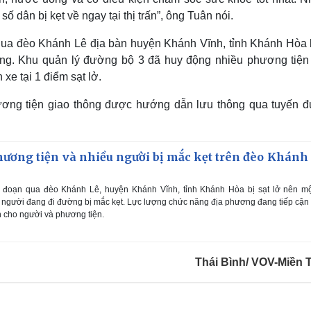
ố dân bị kẹt về ngay tại thị trấn”, ông Tuân nói.
ua đèo Khánh Lê địa bàn huyện Khánh Vĩnh, tỉnh Khánh Hòa b
rọng. Khu quản lý đường bộ 3 đã huy động nhiều phương tiện
xe tại 1 điểm sạt lở.
ương tiện giao thông được hướng dẫn lưu thông qua tuyến 
phương tiện và nhiều người bị mắc kẹt trên đèo Khánh 
 đoạn qua đèo Khánh Lê, huyện Khánh Vĩnh, tỉnh Khánh Hòa bị sạt lở nên mộ
 người đang đi đường bị mắc kẹt. Lực lượng chức năng địa phương đang tiếp cận
 cho người và phương tiện.
Thái Bình/ VOV-Miền 