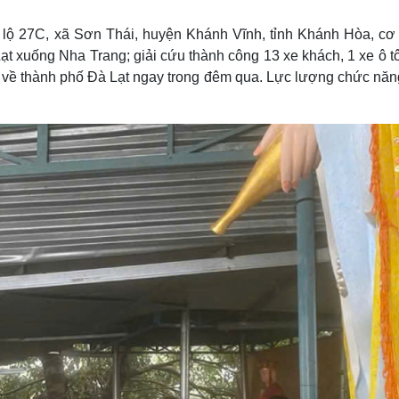
Lịch thi đấu bóng đá
Xe máy
Thế giới thể thao
Tư vấn
 lộ 27C, xã Sơn Thái, huyện Khánh Vĩnh, tỉnh Khánh Hòa, cơ
eSports
V
 xuống Nha Trang; giải cứu thành công 13 xe khách, 1 xe ô tô
Hậu trường
 về thành phố Đà Lạt ngay trong đêm qua. Lực lượng chức năng
Văn hóa
Giải trí
D
Sân khấu - Điện ảnh
Nghệ sĩ
Văn học
Thời trang
Âm nhạc
Sao Việt
c
Di sản