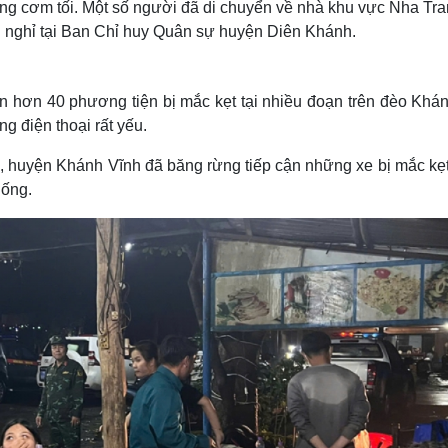
 cơm tối. Một số người đã di chuyển về nhà khu vực Nha Tra
ủ nghỉ tại Ban Chỉ huy Quân sự huyện Diên Khánh.
n hơn 40 phương tiện bị mắc kẹt tại nhiều đoạn trên đèo Khán
g điện thoại rất yếu.
 huyện Khánh Vĩnh đã băng rừng tiếp cận những xe bị mắc kẹt,
uống.