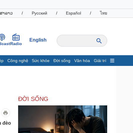
ສາລາວ
/
Русский
/
Español
/
ไทย
English
dcast
Radio
ệp
Công nghệ
Sức khỏe
Đời sống
Văn hóa
Giải trí
inh tế
Thị trường
ất động sản
Giá vàng
hởi nghiệp
Tiêu dùng
Tỷ giá
ĐỜI SỐNG
Chứng khoán
Giá cà phê
oanh nghiệp
Công nghệ
n đèo
hông tin doanh nghiệp
Sành điệu