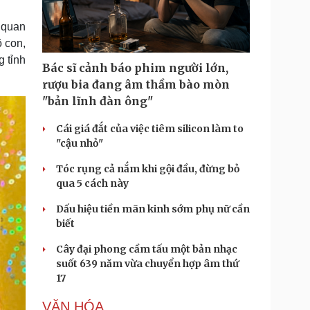
Doanh nghiệp 24h
Tin Công nghệ
Doanh nhân
Trải nghiệm
 quan
ì cộng đồng
Chuyển đổi số
 con,
 tỉnh
Bác sĩ cảnh báo phim người lớn,
u lịch
Podcast
rượu bia đang âm thầm bào mòn
Tư vấn
Câu chuyện thời sự
"bản lĩnh đàn ông"
Săn Tour
Đọc truyện đêm khuya
heck-in
Cửa sổ tình yêu
Cái giá đắt của việc tiêm silicon làm to
Kể chuyện cho bé
"cậu nhỏ"
Hạt giống tâm hồn
Tóc rụng cả nắm khi gội đầu, đừng bỏ
qua 5 cách này
Dấu hiệu tiền mãn kinh sớm phụ nữ cần
biết
Cây đại phong cầm tấu một bản nhạc
suốt 639 năm vừa chuyển hợp âm thứ
17
VĂN HÓA