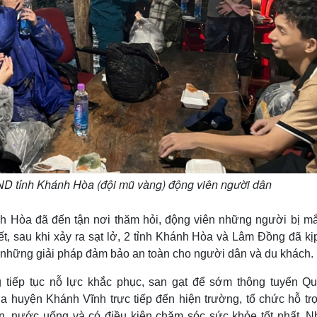
D tỉnh Khánh Hòa (đội mũ vàng) động viên người dân
 Hòa đã đến tận nơi thăm hỏi, động viên những người bị mắ
, sau khi xảy ra sạt lở, 2 tỉnh Khánh Hòa và Lâm Đồng đã kịp
ó những giải pháp đảm bảo an toàn cho người dân và du khách.
 tiếp tục nỗ lực khắc phục, san gạt để sớm thông tuyến Qu
a huyện Khánh Vĩnh trực tiếp đến hiện trường, tổ chức hỗ tr
n, nước uống và có điều kiện chăm sóc sức khỏe tốt nhất. Nh