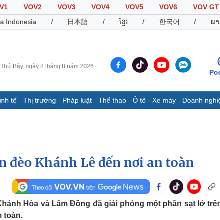
V1
VOV2
VOV3
VOV4
VOV5
VOV6
VOV GT
a Indonesia
/
日本語
/
ខ្មែរ
/
한국어
/
ພາ
Thứ Bảy, ngày 8 tháng 8 năm 2026
Po
inh tế
Thị trường
Pháp luật
Thể thao
Ô tô - Xe máy
Doanh nghi
Thế giới
Multimedia
K
Quan sát
Video
B
Cuộc sống đó đây
Ảnh
K
Hồ sơ
E-Magazine
ên đèo Khánh Lê đến nơi an toàn
Infographic
Thể thao
Ô tô - Xe máy
D
 Khánh Hòa và Lâm Đồng đã giải phóng một phần sạt lở trê
 toàn.
Bóng đá
Ô tô
T