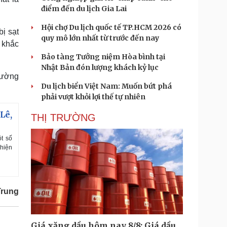
điểm đến du lịch Gia Lai
Hội chợ Du lịch quốc tế TP.HCM 2026 có
ị sạt
quy mô lớn nhất từ trước đến nay
 khắc
Bảo tàng Tưởng niệm Hòa bình tại
Nhật Bản đón lượng khách kỷ lục
đường
Du lịch biển Việt Nam: Muốn bứt phá
phải vượt khỏi lợi thế tự nhiên
Lê,
THỊ TRƯỜNG
t số
 hiện
Trung
Giá xăng dầu hôm nay 8/8: Giá dầu