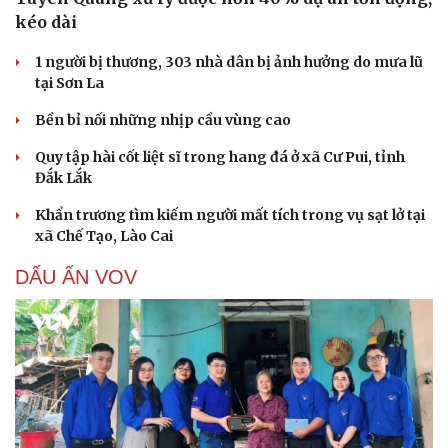
kéo dài
1 người bị thương, 303 nhà dân bị ảnh hưởng do mưa lũ
tại Sơn La
Bền bỉ nối những nhịp cầu vùng cao
Quy tập hài cốt liệt sĩ trong hang đá ở xã Cư Pui, tỉnh
Đắk Lắk
Khẩn trương tìm kiếm người mất tích trong vụ sạt lở tại
xã Chế Tạo, Lào Cai
DẤU ẤN VOV
Cải chính