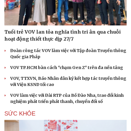
Tuổi trẻ VOV lan tỏa nghĩa tình tri ân qua chuỗi
hoạt động thiết thực dịp 27/7
Đoàn công tác VOV làm việc với Tập đoàn Truyền thông
Quốc gia Pháp
VOV TP.HCM bàn cách "chạm Gen Z" trên đa nền tảng
VOV, TTXVN, Báo Nhân dân ký kết hợp tác truyền thông
với Viện KSND tối cao
VOV làm việc với Đài RTP của Bồ Đào Nha, trao đổi kinh
nghiệm phát triển phát thanh, chuyển đổi số
SỨC KHỎE