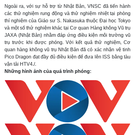
Ngoài ra, với sự hỗ trợ từ Nhật Bản, VNSC đã tiến hành
các thử nghiệm rung động và thử nghiệm nhiệt tại phòng
thí nghiệm của Giáo sư S. Nakasuka thuộc Đại học Tokyo
và một số thử nghiệm khác tại Cơ quan Hàng không Vũ trụ
JAXA (Nhật Bản) nhằm đáp ứng điều kiện môi trường vũ
trụ trước khi được phóng. Với kết quả thử nghiệm, Cơ
quan hàng không vũ trụ Nhật Bản đã có xác nhận vệ tinh
Pico Dragon đạt đầy đủ điều kiện để đưa lên ISS bằng tàu
vận tải HTV4./.
Những hình ảnh của quá trình phóng:
Thế giới
Multimedia
Quan sát
Video
Cuộc sống đó đây
Ảnh
Hồ sơ
E-Magazine
Infographic