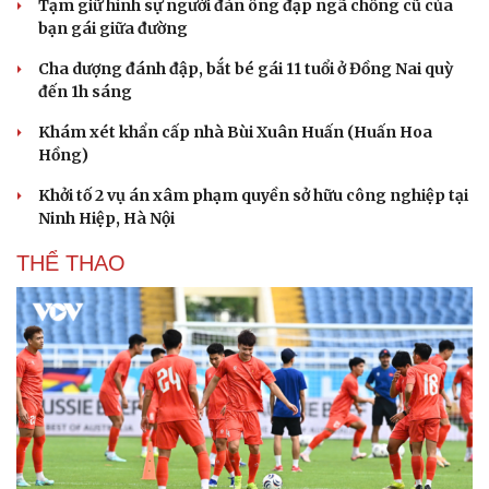
Tạm giữ hình sự người đàn ông đạp ngã chồng cũ của
bạn gái giữa đường
Cha dượng đánh đập, bắt bé gái 11 tuổi ở Đồng Nai quỳ
đến 1h sáng
Khám xét khẩn cấp nhà Bùi Xuân Huấn (Huấn Hoa
Hồng)
Khởi tố 2 vụ án xâm phạm quyền sở hữu công nghiệp tại
Ninh Hiệp, Hà Nội
THỂ THAO