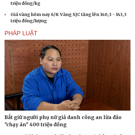
triệu đồng/kg
Giá vàng hôm nay 6/8: Vàng SJC tăng lên 140,3 - 143,3
triệu đồng/lượng
PHÁP LUẬT
Văn hóa
Giải trí
Sân khấu - Điện ảnh
Nghệ sĩ
Văn học
Thời trang
Âm nhạc
Sao Việt
Di sản
Bắt giữ người phụ nữ giả danh công an lừa đảo
"chạy án" 400 triệu đồng