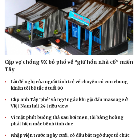
Doanh nghiệp
Công nghệ
Thông tin doanh nghiệp
Sành điệu
Doanh nghiệp 24h
Tin Công nghệ
Doanh nhân
Trải nghiệm
Vì cộng đồng
Chuyển đổi số
Cặp vợ chồng 9X bỏ phố về “giữ hồn nhà cổ” miền
Tây
Lời đề nghị của người tình trẻ về chuyện có con chung
khiến tôi bế tắc ở tuổi 80
Clip anh Tây 'phê' và ngơ ngác khi gội đầu massage ở
Việt Nam hút 24 triệu view
Vì một phút buông thả sau hơi men, tôi bàng hoàng
phát hiện mắc bệnh tình dục
Nhập viện trước ngày cưới, cô dâu bất ngờ được tổ chức