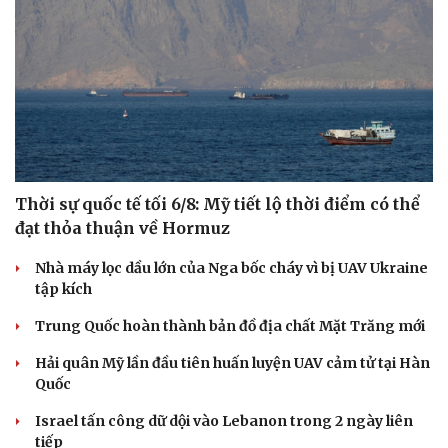
Thời sự quốc tế tối 6/8: Mỹ tiết lộ thời điểm có thể
đạt thỏa thuận về Hormuz
Nhà máy lọc dầu lớn của Nga bốc cháy vì bị UAV Ukraine
tập kích
Trung Quốc hoàn thành bản đồ địa chất Mặt Trăng mới
Du lịch
Podcast
Hải quân Mỹ lần đầu tiên huấn luyện UAV cảm tử tại Hàn
Tư vấn
Câu chuyện thời sự
Quốc
Săn Tour
Đọc truyện đêm khuya
Israel tấn công dữ dội vào Lebanon trong 2 ngày liên
check-in
Cửa sổ tình yêu
tiếp
Kể chuyện cho bé