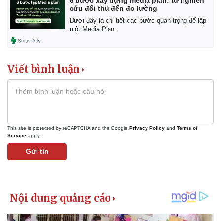
6 bước xây dựng media plan: từ nghiên
Giá cà phê
cứu đối thủ đến đo lường
Dưới đây là chi tiết các bước quan trọng để lập
một Media Plan.
Viết bình luận
This site is protected by reCAPTCHA and the Google
Privacy Policy
and
Terms of
Service
apply.
Gửi tin