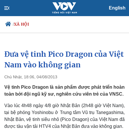
English
XÃ HỘI
/
Đưa vệ tinh Pico Dragon của Việt
Chính trị
Xã hội
Đảng
Tin 24h
Nam vào không gian
Tổ chức nhân sự
Dự báo thời tiết
Quốc hội
Giáo dục
Chủ Nhật, 18:06, 04/08/2013
Nhận diện sự thật
Dấu ấn VOV
Việc làm
Vệ tinh Pico Dragon là sản phẩm được phát triển hoàn
Biển đảo
toàn bởi đội ngũ kỹ sư, nghiên cứu viên trẻ của VNSC.
Vào lúc 4h48 ngày 4/8 giờ Nhật Bản (2h48 giờ Việt Nam),
tại bệ phóng Yoshinobu ở Trung tâm Vũ trụ Tanegashima,
Nhật Bản, vệ tinh siêu nhỏ (Pico Dragon) của Việt Nam đã
được tàu vận tải HTV4 của Nhật Bản đưa vào không gian.