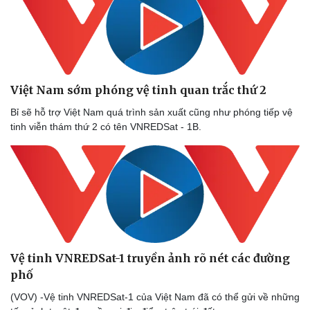
Thể thao
Ô tô - Xe máy
Bóng đá
Ô tô
Lịch thi đấu bóng đá
Xe máy
Thế giới thể thao
Tư vấn
eSports
Hậu trường
Việt Nam sớm phóng vệ tinh quan trắc thứ 2
Bỉ sẽ hỗ trợ Việt Nam quá trình sản xuất cũng như phóng tiếp vệ
tinh viễn thám thứ 2 có tên VNREDSat - 1B.
Vệ tinh VNREDSat-1 truyền ảnh rõ nét các đường
phố
(VOV) -Vệ tinh VNREDSat-1 của Việt Nam đã có thể gửi về những