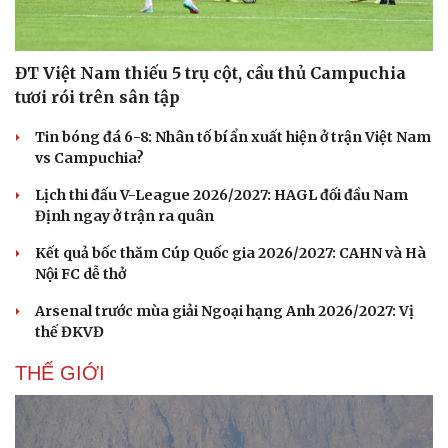
ĐT Việt Nam thiếu 5 trụ cột, cầu thủ Campuchia
tươi rói trên sân tập
Tin bóng đá 6-8: Nhân tố bí ẩn xuất hiện ở trận Việt Nam
vs Campuchia?
Lịch thi đấu V-League 2026/2027: HAGL đối đầu Nam
Định ngay ở trận ra quân
Kết quả bốc thăm Cúp Quốc gia 2026/2027: CAHN và Hà
Nội FC dễ thở
Arsenal trước mùa giải Ngoại hạng Anh 2026/2027: Vị
thế ĐKVĐ
THẾ GIỚI