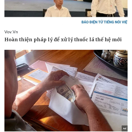
Vụ án
Vũ khí
Tin nóng
Việt Nam
Tư vấn luật
Phân tích