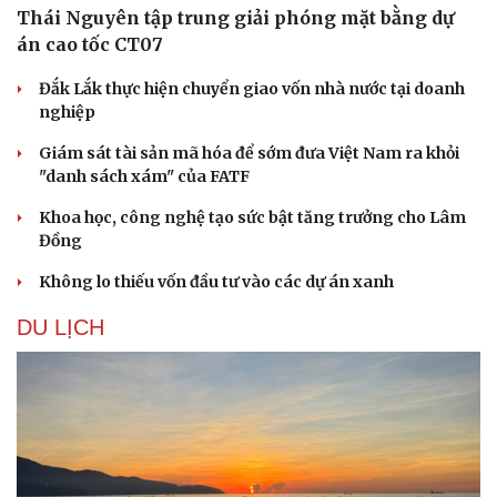
Thái Nguyên tập trung giải phóng mặt bằng dự
án cao tốc CT07
Đắk Lắk thực hiện chuyển giao vốn nhà nước tại doanh
nghiệp
Giám sát tài sản mã hóa để sớm đưa Việt Nam ra khỏi
Sức khỏe
Đời sống
"danh sách xám" của FATF
Dinh dưỡng - món ngon
Nhà đẹp
Khoa học, công nghệ tạo sức bật tăng trưởng cho Lâm
Cây thuốc
Blog
Đồng
Sản phụ khoa
Tình yêu - Gia đình
Nhi khoa
Không lo thiếu vốn đầu tư vào các dự án xanh
Nam khoa
Làm đẹp - giảm cân
DU LỊCH
Phòng mạch online
Ăn sạch sống khỏe