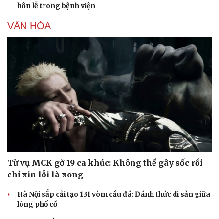
hôn lễ trong bệnh viện
VĂN HÓA
Từ vụ MCK gỡ 19 ca khúc: Không thể gây sốc rồi
chỉ xin lỗi là xong
Hà Nội sắp cải tạo 131 vòm cầu đá: Đánh thức di sản giữa
lòng phố cổ