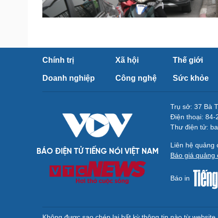
Chính trị
Xã hội
Thế giới
Doanh nghiệp
Công nghệ
Sức khỏe
Trụ sở: 37 Bà 
Điện thoại: 84
Thư điện tử: b
Liên hệ quảng
BÁO ĐIỆN TỬ TIẾNG NÓI VIỆT NAM
Báo giá quảng 
Báo in
Không được sao chép lại bất kỳ thông tin nào từ websit