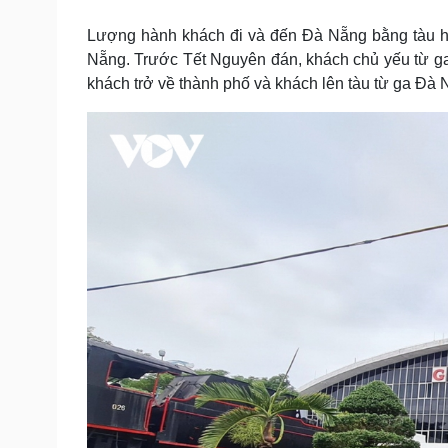
Tin nóng
Việt Nam
Tư vấn luật
Phân tích
Lượng hành khách đi và đến Đà Nẵng bằng tàu hỏ
Nẵng. Trước Tết Nguyên đán, khách chủ yếu từ ga
khách trở về thành phố và khách lên tàu từ ga Đà
Sức khỏe
Đời sống
Dinh dưỡng - món ngon
Nhà đẹp
Cây thuốc
Blog
Sản phụ khoa
Tình yêu - Gia đình
Nhi khoa
Nam khoa
Làm đẹp - giảm cân
Phòng mạch online
Ăn sạch sống khỏe
Cải chính