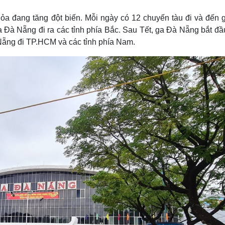
Lịch thi đấu bóng đá
Xe máy
Thế giới thể thao
Tư vấn
a đang tăng đột biến. Mỗi ngày có 12 chuyến tàu đi và đến 
eSports
V
 Đà Nẵng đi ra các tỉnh phía Bắc. Sau Tết, ga Đà Nẵng bắt đầ
Hậu trường
 Nẵng đi TP.HCM và các tỉnh phía Nam.
Văn hóa
Giải trí
D
Sân khấu - Điện ảnh
Nghệ sĩ
Văn học
Thời trang
Âm nhạc
Sao Việt
c
Di sản