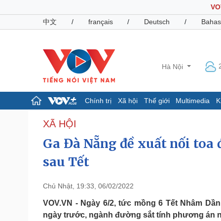
VO
中文
/
français
/
Deutsch
/
Bahas
Hà Nội
Chính trị
Xã hội
Thế giới
Multimedia
K
Chính trị
Xã hội
XÃ HỘI
Đảng
Tin 24h
Ga Đà Nẵng đề xuất nối toa 
Tổ chức nhân sự
Dự báo thời tiết
Quốc hội
Giáo dục
sau Tết
Nhận diện sự thật
Dấu ấn VOV
Việc làm
Chủ Nhật, 19:33, 06/02/2022
Biển đảo
VOV.VN - Ngày 6/2, tức mồng 6 Tết Nhâm Dần
Pháp luật
Quân sự - Quốc phòng
ngày trước, ngành đường sắt tính phương án nối
Vụ án
Vũ khí