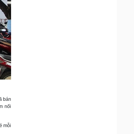
ã bán
m nối
é mỗi