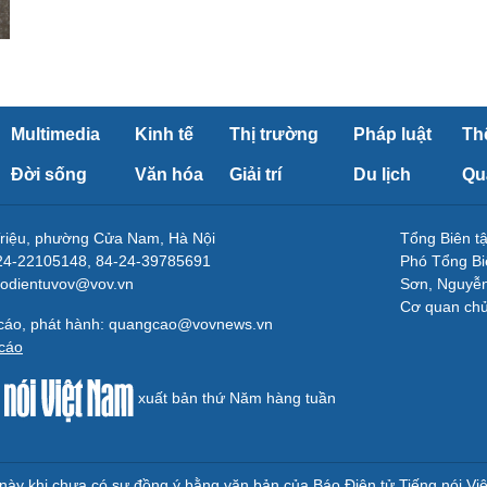
Multimedia
Kinh tế
Thị trường
Pháp luật
Th
Đời sống
Văn hóa
Giải trí
Du lịch
Qu
Triệu, phường Cửa Nam, Hà Nội
Tổng Biên 
-24-22105148, 84-24-39785691
Phó Tổng Bi
aodientuvov@vov.vn
Sơn, Nguyễn
Cơ quan ch
 cáo, phát hành: quangcao@vovnews.vn
cáo
xuất bản thứ Năm hàng tuần
e này khi chưa có sự đồng ý bằng văn bản của Báo Điện tử Tiếng nói Vi