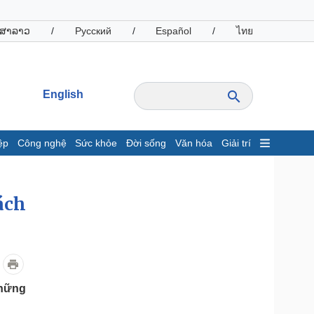
ສາລາວ
/
Русский
/
Español
/
ไทย
English
ệp
Công nghệ
Sức khỏe
Đời sống
Văn hóa
Giải trí
inh tế
Thị trường
ất động sản
Giá vàng
ách
hởi nghiệp
Tiêu dùng
Tỷ giá
Chứng khoán
Giá cà phê
những
oanh nghiệp
Công nghệ
hông tin doanh nghiệp
Sành điệu