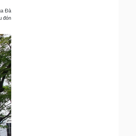
Doanh nghiệp 24h
Tin Công nghệ
Doanh nhân
Trải nghiệm
ga Đà
ì cộng đồng
Chuyển đổi số
u đón
u lịch
Podcast
Tư vấn
Câu chuyện thời sự
Săn Tour
Đọc truyện đêm khuya
heck-in
Cửa sổ tình yêu
Kể chuyện cho bé
Hạt giống tâm hồn