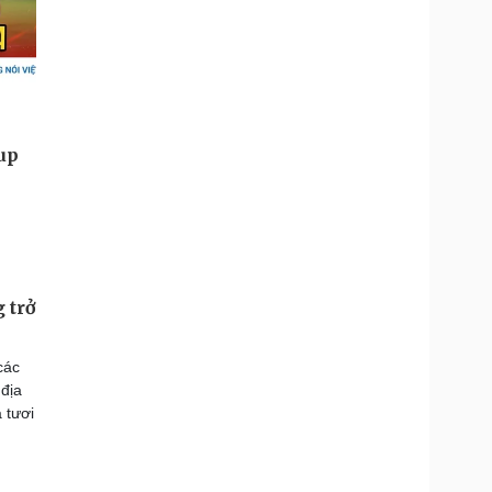
 trở
các
 địa
 tươi