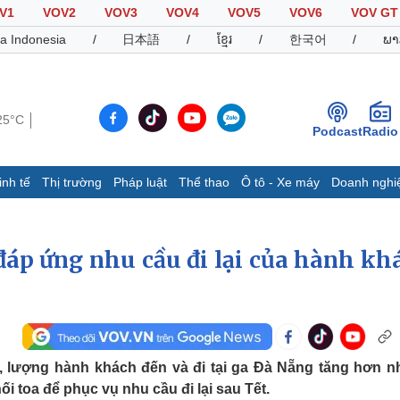
V1
VOV2
VOV3
VOV4
VOV5
VOV6
VOV GT
a Indonesia
/
日本語
/
ខ្មែរ
/
한국어
/
ພາ
25°C
Podcast
Radio
inh tế
Thị trường
Pháp luật
Thể thao
Ô tô - Xe máy
Doanh nghi
Thế giới
Multimedia
K
Quan sát
Video
B
đáp ứng nhu cầu đi lại của hành kh
Cuộc sống đó đây
Ảnh
K
Hồ sơ
E-Magazine
Infographic
, lượng hành khách đến và đi tại ga Đà Nẵng tăng hơn 
Thể thao
Ô tô - Xe máy
D
 toa để phục vụ nhu cầu đi lại sau Tết.
Bóng đá
Ô tô
T