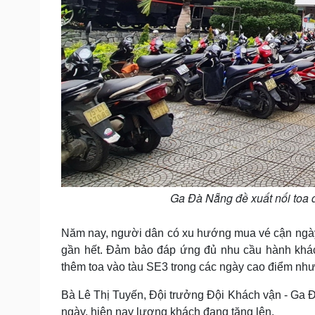
Ga Đà Nẵng đề xuất nối toa đ
Năm nay, người dân có xu hướng mua vé cận ngày k
gần hết. Đảm bảo đáp ứng đủ nhu cầu hành khá
thêm toa vào tàu SE3 trong các ngày cao điểm như
Bà Lê Thị Tuyến, Đội trưởng Đội Khách vận - Ga Đ
ngày, hiện nay lượng khách đang tăng lên.