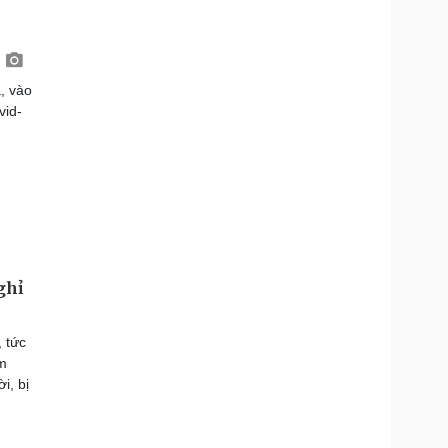
, vào
vid-
ghỉ
 tức
m
i, bị