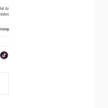
hể từ
 thêm
Trung