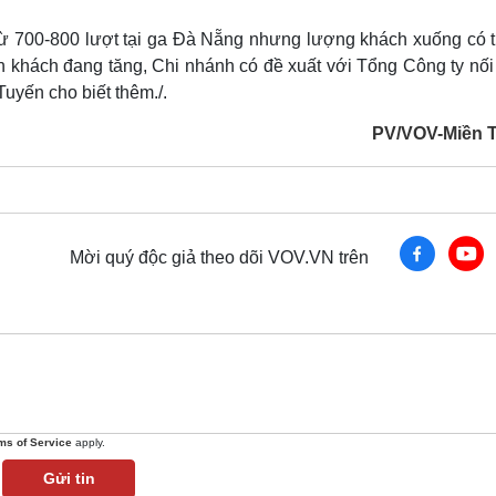
từ 700-800 lượt tại ga Đà Nẵng nhưng lượng khách xuống có t
h khách đang tăng, Chi nhánh có đề xuất với Tổng Công ty nối
Tuyến cho biết thêm./.
PV/VOV-Miền 
Mời quý độc giả theo dõi VOV.VN trên
ms of Service
apply.
Gửi tin