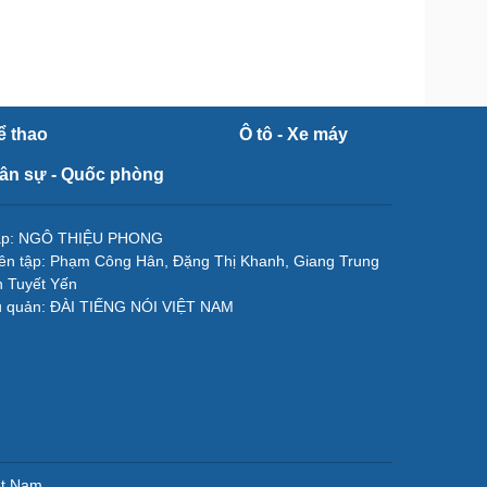
ể thao
Ô tô - Xe máy
ân sự - Quốc phòng
tập: NGÔ THIỆU PHONG
ên tập: Phạm Công Hân, Đặng Thị Khanh, Giang Trung
 Tuyết Yến
ủ quản: ĐÀI TIẾNG NÓI VIỆT NAM
ệt Nam