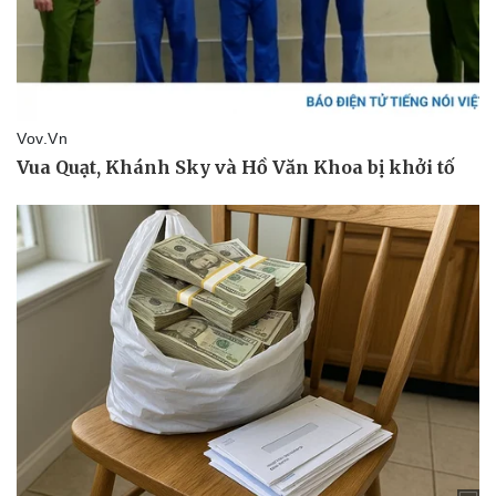
Kinh tế
Thị trường
Bất động sản
Giá vàng
Khởi nghiệp
Tiêu dùng
Tỷ giá
Chứng khoán