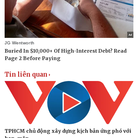
Vụ án
Vũ khí
Tin nóng
Việt Nam
Tư vấn luật
Phân tích
Tin liên quan
TPHCM chủ động xây dựng kịch bản ứng phó với