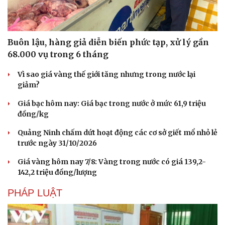
Buôn lậu, hàng giả diễn biến phức tạp, xử lý gần
68.000 vụ trong 6 tháng
Vì sao giá vàng thế giới tăng nhưng trong nước lại
Sức khỏe
Đời sống
giảm?
Dinh dưỡng - món ngon
Nhà đẹp
Cây thuốc
Blog
Giá bạc hôm nay: Giá bạc trong nước ở mức 61,9 triệu
Sản phụ khoa
Tình yêu - Gia đình
đồng/kg
Nhi khoa
Quảng Ninh chấm dứt hoạt động các cơ sở giết mổ nhỏ lẻ
Nam khoa
trước ngày 31/10/2026
Làm đẹp - giảm cân
Phòng mạch online
Giá vàng hôm nay 7/8: Vàng trong nước có giá 139,2-
Ăn sạch sống khỏe
142,2 triệu đồng/lượng
PHÁP LUẬT