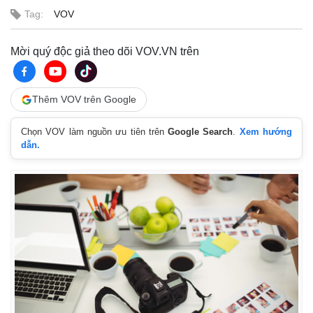
Tag:
VOV
Mời quý độc giả theo dõi VOV.VN trên
Thêm VOV trên Google
Chọn VOV làm nguồn ưu tiên trên
Google Search
.
Xem hướng
dẫn.
Thế giới
Multimedia
Quan sát
Video
Cuộc sống đó đây
Ảnh
Hồ sơ
E-Magazine
Infographic