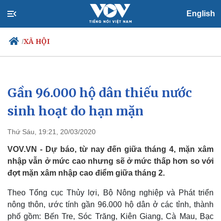
English
XÃ HỘI
/
Gần 96.000 hộ dân thiếu nước
Chính trị
Xã hội
Đảng
Tin 24h
sinh hoạt do hạn mặn
Tổ chức nhân sự
Dự báo thời tiết
Quốc hội
Giáo dục
Thứ Sáu, 19:21, 20/03/2020
Nhận diện sự thật
Dấu ấn VOV
Việc làm
VOV.VN - Dự báo, từ nay đến giữa tháng 4, mặn xâm
Biển đảo
nhập vẫn ở mức cao nhưng sẽ ở mức thấp hơn so với
đợt mặn xâm nhập cao điểm giữa tháng 2.
Theo Tổng cục Thủy lợi, Bộ Nông nghiệp và Phát triển
nông thôn, ước tính gần 96.000 hộ dân ở các tỉnh, thành
phố gồm: Bến Tre, Sóc Trăng, Kiên Giang, Cà Mau, Bạc