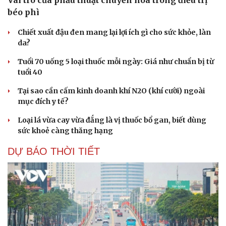
Vai trò của phẫu thuật chuyển hóa trong điều trị
béo phì
Chiết xuất đậu đen mang lại lợi ích gì cho sức khỏe, làn
da?
Tuổi 70 uống 5 loại thuốc mỗi ngày: Giá như chuẩn bị từ
tuổi 40
Tại sao cần cấm kinh doanh khí N2O (khí cười) ngoài
mục đích y tế?
Loại lá vừa cay vừa đắng là vị thuốc bổ gan, biết dùng
sức khoẻ càng thăng hạng
DỰ BÁO THỜI TIẾT
Cải chính