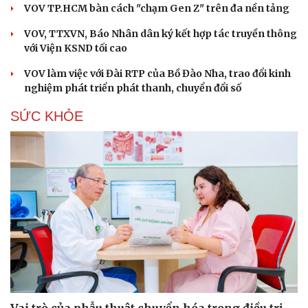
VOV TP.HCM bàn cách "chạm Gen Z" trên đa nền tảng
VOV, TTXVN, Báo Nhân dân ký kết hợp tác truyền thông
với Viện KSND tối cao
VOV làm việc với Đài RTP của Bồ Đào Nha, trao đổi kinh
nghiệm phát triển phát thanh, chuyển đổi số
SỨC KHỎE