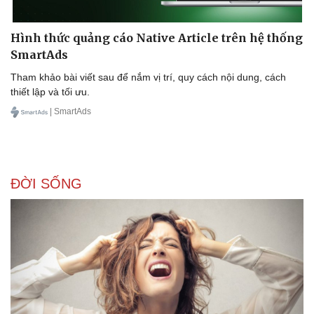
Thể thao
Ô tô - Xe máy
Bóng đá
Ô tô
Hình thức quảng cáo Native Article trên hệ thống
Lịch thi đấu bóng đá
Xe máy
SmartAds
Thế giới thể thao
Tư vấn
eSports
Tham khảo bài viết sau để nắm vị trí, quy cách nội dung, cách
Hậu trường
thiết lập và tối ưu.
| SmartAds
ĐỜI SỐNG