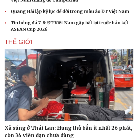
Quang Hải lập kỷ lục để đời trong màu áo ĐT Việt Nam
Tin bóng đá 7-8: ĐT Việt Nam gặp bất lợi trước bán kết
ASEAN Cup 2026
THẾ GIỚI
Văn hóa
Giải trí
Sân khấu - Điện ảnh
Nghệ sĩ
Văn học
Thời trang
Âm nhạc
Sao Việt
Di sản
Xả súng ở Thái Lan: Hung thủ bắn ít nhất 26 phát,
còn 34 viên đạn chưa dùng