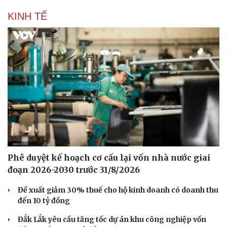
KINH TẾ
Doanh nghiệp
Công nghệ
Thông tin doanh nghiệp
Sành điệu
Doanh nghiệp 24h
Tin Công nghệ
Doanh nhân
Trải nghiệm
Vì cộng đồng
Chuyển đổi số
Phê duyệt kế hoạch cơ cấu lại vốn nhà nước giai
đoạn 2026-2030 trước 31/8/2026
Đề xuất giảm 30% thuế cho hộ kinh doanh có doanh thu
đến 10 tỷ đồng
Đắk Lắk yêu cầu tăng tốc dự án khu công nghiệp vốn