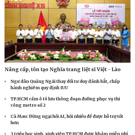
Nâng cấp, tôn tạo Nghĩa trang liệt sĩ Việt - Lào
Ngư dân Quảng Ngãi thay đổi tư duy đánh bắt, chấp
hành nghiêm quy định IUU
TP.HCM cấm ô tô lưu thông đoạn đường phục vụ thi
công metro số 2
Du lịch
Podcast
Tư vấn
Câu chuyện thời sự
Cà Mau: Đừng ngại hỏi AI, hỏi nhiều để được hỗ trợ tốt
Săn Tour
Đọc truyện đêm khuya
hơn
check-in
Cửa sổ tình yêu
Kể chuyện cho bé
3 triệu học sinh, sinh viên TP.HCM được khám miễn phí