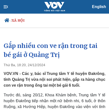
English
XÃ HỘI
/
Gắp nhiều con ve rận trong tai
Chính trị
Xã hội
Đảng
Tin 24h
bé gái ở Quảng Trị
Tổ chức nhân sự
Dự báo thời tiết
Quốc hội
Giáo dục
Thứ Ba, 18:20, 24/12/2024
Nhận diện sự thật
Dấu ấn VOV
Việc làm
VOV.VN - Các y, bác sĩ Trung tâm Y tế huyện Đakrông,
Biển đảo
tỉnh Quảng Trị vừa nội soi phát hiện, gắp ra hàng chục
con ve rận trong ống tai một bé gái 6 tuổi.
Trước đó, sáng 20/12, Khoa Khám bệnh, Trung tâm Y tế
huyện Đakrông tiếp nhận một nữ bệnh nhi, 6 tuổi, ở thôn
Ruộng, xã Hướng Hiệp, huyện Đakrông vào viện với tình