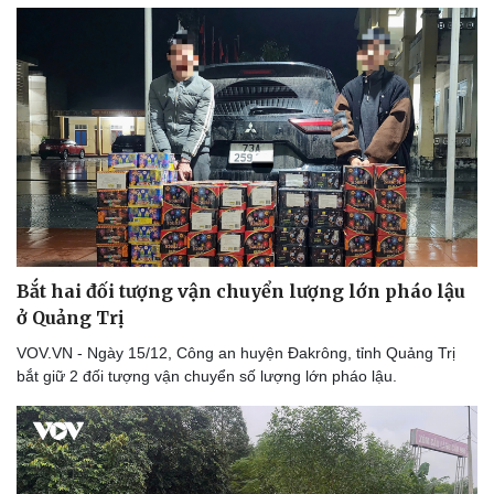
Thể thao
Ô tô - Xe máy
Bóng đá
Ô tô
Lịch thi đấu bóng đá
Xe máy
Thế giới thể thao
Tư vấn
eSports
Hậu trường
Bắt hai đối tượng vận chuyển lượng lớn pháo lậu
ở Quảng Trị
VOV.VN - Ngày 15/12, Công an huyện Đakrông, tỉnh Quảng Trị
bắt giữ 2 đối tượng vận chuyển số lượng lớn pháo lậu.