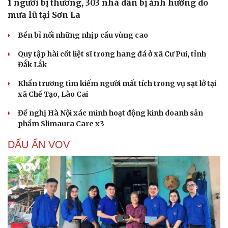
1 người bị thương, 303 nhà dân bị ảnh hưởng do
mưa lũ tại Sơn La
Bền bỉ nối những nhịp cầu vùng cao
Quy tập hài cốt liệt sĩ trong hang đá ở xã Cư Pui, tỉnh
Đắk Lắk
Khẩn trương tìm kiếm người mất tích trong vụ sạt lở tại
xã Chế Tạo, Lào Cai
Đề nghị Hà Nội xác minh hoạt động kinh doanh sản
phẩm Slimaura Care x3
DẤU ẤN VOV
Cải chính