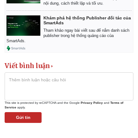
nội dung, cách thiết lập và tối ưu.
Khám phá hệ thống Publisher đối tác của
SmartAds
Tham khảo ngay bài viết sau để nắm danh sách
publisher trong hệ thống quảng cáo của
SmartAds.
Viết bình luận
This site is protected by reCAPTCHA and the Google
Privacy Policy
and
Terms of
Kinh tế
Thị trường
Service
apply.
Bất động sản
Giá vàng
Gửi tin
Khởi nghiệp
Tiêu dùng
Tỷ giá
Chứng khoán