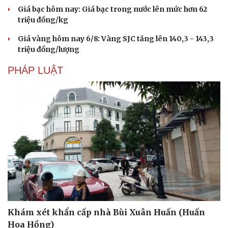
Giá bạc hôm nay: Giá bạc trong nước lên mức hơn 62
triệu đồng/kg
Giá vàng hôm nay 6/8: Vàng SJC tăng lên 140,3 - 143,3
triệu đồng/lượng
PHÁP LUẬT
Văn hóa
Giải trí
Sân khấu - Điện ảnh
Nghệ sĩ
Văn học
Thời trang
Âm nhạc
Sao Việt
Di sản
Khám xét khẩn cấp nhà Bùi Xuân Huấn (Huấn
Hoa Hồng)