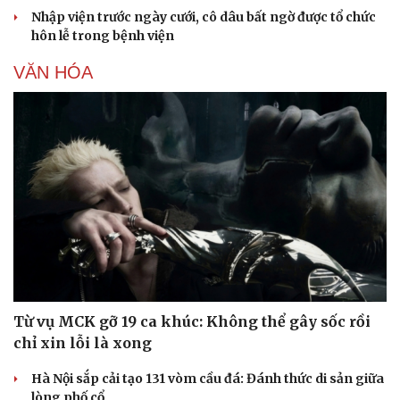
Nhập viện trước ngày cưới, cô dâu bất ngờ được tổ chức
hôn lễ trong bệnh viện
VĂN HÓA
Từ vụ MCK gỡ 19 ca khúc: Không thể gây sốc rồi
chỉ xin lỗi là xong
Hà Nội sắp cải tạo 131 vòm cầu đá: Đánh thức di sản giữa
lòng phố cổ