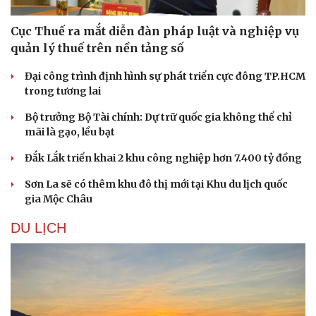
Cục Thuế ra mắt diễn đàn pháp luật và nghiệp vụ
quản lý thuế trên nền tảng số
Đại công trình định hình sự phát triển cực đông TP.HCM
trong tương lai
Sức khỏe
Đời sống
Bộ trưởng Bộ Tài chính: Dự trữ quốc gia không thể chỉ
Dinh dưỡng - món ngon
Nhà đẹp
mãi là gạo, lều bạt
Cây thuốc
Blog
Sản phụ khoa
Tình yêu - Gia đình
Đắk Lắk triển khai 2 khu công nghiệp hơn 7.400 tỷ đồng
Nhi khoa
Sơn La sẽ có thêm khu đô thị mới tại Khu du lịch quốc
Nam khoa
gia Mộc Châu
Làm đẹp - giảm cân
Phòng mạch online
DU LỊCH
Ăn sạch sống khỏe