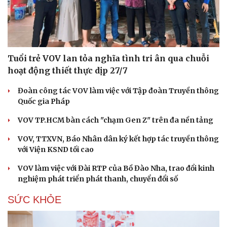
Tuổi trẻ VOV lan tỏa nghĩa tình tri ân qua chuỗi
hoạt động thiết thực dịp 27/7
Đoàn công tác VOV làm việc với Tập đoàn Truyền thông
Quốc gia Pháp
VOV TP.HCM bàn cách "chạm Gen Z" trên đa nền tảng
VOV, TTXVN, Báo Nhân dân ký kết hợp tác truyền thông
với Viện KSND tối cao
VOV làm việc với Đài RTP của Bồ Đào Nha, trao đổi kinh
nghiệm phát triển phát thanh, chuyển đổi số
SỨC KHỎE