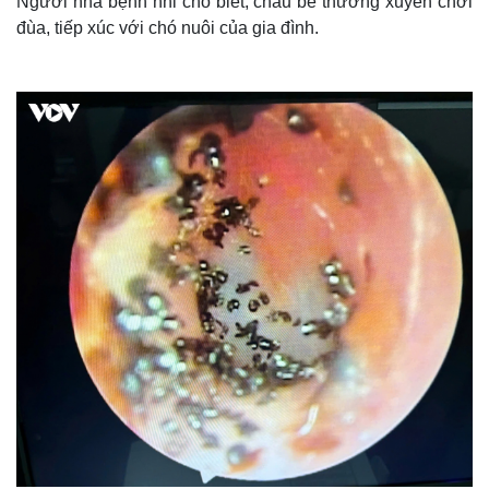
Người nhà bệnh nhi cho biết, cháu bé thường xuyên chơi
đùa, tiếp xúc với chó nuôi của gia đình.
Thế giới
Multimedia
Quan sát
Video
Cuộc sống đó đây
Ảnh
Hồ sơ
E-Magazine
Infographic