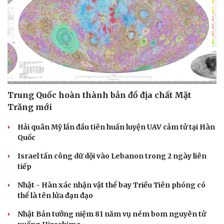
Trung Quốc hoàn thành bản đồ địa chất Mặt
Trăng mới
Hải quân Mỹ lần đầu tiên huấn luyện UAV cảm tử tại Hàn
Quốc
Israel tấn công dữ dội vào Lebanon trong 2 ngày liên
tiếp
Du lịch
Podcast
Nhật - Hàn xác nhận vật thể bay Triều Tiên phóng có
Tư vấn
Câu chuyện thời sự
thể là tên lửa đạn đạo
Săn Tour
Đọc truyện đêm khuya
check-in
Cửa sổ tình yêu
Nhật Bản tưởng niệm 81 năm vụ ném bom nguyên tử
Kể chuyện cho bé