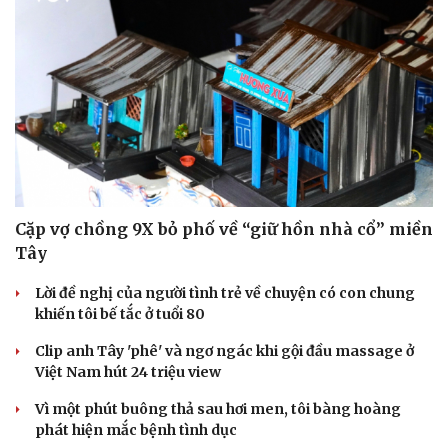
Doanh nghiệp
Công nghệ
Thông tin doanh nghiệp
Sành điệu
Doanh nghiệp 24h
Tin Công nghệ
Doanh nhân
Trải nghiệm
Vì cộng đồng
Chuyển đổi số
Cặp vợ chồng 9X bỏ phố về “giữ hồn nhà cổ” miền
Tây
Lời đề nghị của người tình trẻ về chuyện có con chung
khiến tôi bế tắc ở tuổi 80
Clip anh Tây 'phê' và ngơ ngác khi gội đầu massage ở
Việt Nam hút 24 triệu view
Vì một phút buông thả sau hơi men, tôi bàng hoàng
phát hiện mắc bệnh tình dục