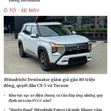
xuống Hiroshima
Hạt giống tâm hồn
Ô TÔ - XE MÁY
Mitsubishi Destinator giảm giá gần 80 triệu
đồng, quyết đấu CX-5 và Tucson
Khu vực sạc xe điện chung cư cần đáp ứng những quy
định an toàn PCCC nào?
"Huyền thoại" Mitsubishi Pajero tái sinh: Khung gầm