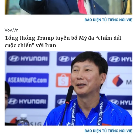
Vụ án
Vũ khí
Tin nóng
Việt Nam
Tư vấn luật
Phân tích