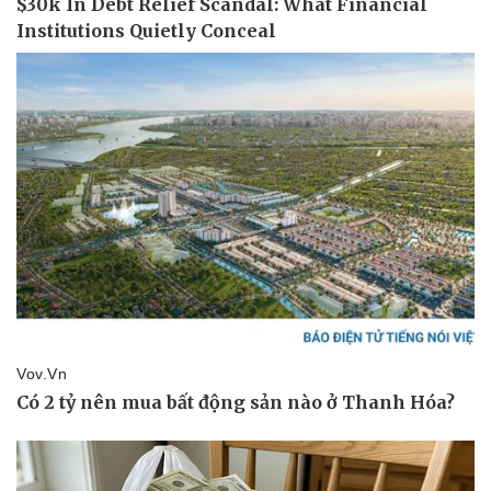
Vụ án
Vũ khí
Tin nóng
Việt Nam
Tư vấn luật
Phân tích