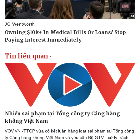
Thể thao
Ô tô - Xe máy
Bóng đá
Ô tô
Lịch thi đấu bóng đá
Xe máy
Thế giới thể thao
Tư vấn
eSports
Hậu trường
Tin liên quan
Nhiều sai phạm tại Tổng công ty Cảng hàng
không Việt Nam
VOV.VN -TTCP vừa có kết luận hàng loạt sai phạm tại Tổng công
ty Cảng hàng không Việt Nam và yêu cầu Bộ GTVT xử lý trách