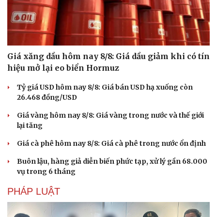
Giá xăng dầu hôm nay 8/8: Giá dầu giảm khi có tín
hiệu mở lại eo biển Hormuz
Tỷ giá USD hôm nay 8/8: Giá bán USD hạ xuống còn
26.468 đồng/USD
Giá vàng hôm nay 8/8: Giá vàng trong nước và thế giới
lại tăng
Giá cà phê hôm nay 8/8: Giá cà phê trong nước ổn định
Buôn lậu, hàng giả diễn biến phức tạp, xử lý gần 68.000
vụ trong 6 tháng
Du lịch
Podcast
Tư vấn
Câu chuyện thời sự
PHÁP LUẬT
Săn Tour
Đọc truyện đêm khuya
check-in
Cửa sổ tình yêu
Kể chuyện cho bé