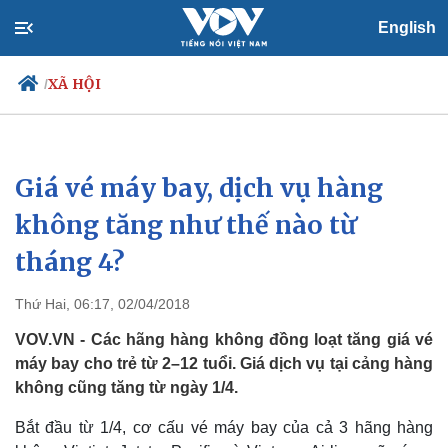
English
XÃ HỘI
/
Giá vé máy bay, dịch vụ hàng
Chính trị
Xã hội
Đảng
Tin 24h
không tăng như thế nào từ
Tổ chức nhân sự
Dự báo thời tiết
tháng 4?
Quốc hội
Giáo dục
Nhận diện sự thật
Dấu ấn VOV
Việc làm
Thứ Hai, 06:17, 02/04/2018
Biển đảo
VOV.VN - Các hãng hàng không đồng loạt tăng giá vé
máy bay cho trẻ từ 2–12 tuổi. Giá dịch vụ tại cảng hàng
không cũng tăng từ ngày 1/4.
Bắt đầu từ 1/4, cơ cấu vé máy bay của cả 3 hãng hàng