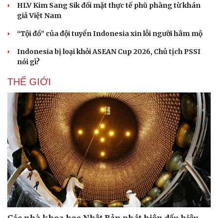
HLV Kim Sang Sik đối mặt thực tế phũ phàng từ khán
giả Việt Nam
“Tội đồ” của đội tuyển Indonesia xin lỗi người hâm mộ
Indonesia bị loại khỏi ASEAN Cup 2026, Chủ tịch PSSI
nói gì?
THẾ GIỚI
Cải chính
Các nhà khoa học Nhật Bản phát hiện dấu hiệu