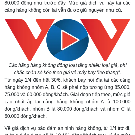
80.000 đồng như trước đây. Mức giá dịch vụ này tại các
cảng hàng không còn lại vẫn được giữ nguyên như cũ.
Các hãng hàng không đồng loạt tăng nhiều loại giá, phí
chắc chắn sẽ kéo theo giá vé máy bay “leo thang”.
Từ ngày 1/4 đến hết 30/6, khách bay nội địa tại các cảng
hàng không nhóm A, B, C sẽ phải nộp tương ứng 85.000,
Thế giới
Multimedia
75.000 và 60.000 đồng/khách. Giai đoạn tiếp theo, mức giá
Quan sát
Video
Cuộc sống đó đây
Ảnh
cao nhất áp tại cảng hàng không nhóm A là 100.000
Hồ sơ
E-Magazine
đồng/khách, nhóm B là 80.000 đồng/khách và nhóm C là
Infographic
60.000 đồng/khách.
Về giá dịch vụ bảo đảm an ninh hàng không, từ 1/4 trở đi,