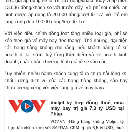
mức giá áp dụng sẽ là 18.181 đồng/khách thay vì áp mức
13.636 đồng/khách so với trước đây. Về phí soi chiếu an
ninh được áp dụng là 20.000 đồng/lượt từ 1/7, với trẻ em
tăng cũng đến 10.000 đồng/lượt từ 1/7.
Với việc điều chỉnh đồng loạt tăng nhiều loại giá, phí sẽ
kéo theo giá vé máy bay “leo thang”. Thế nhưng, đại diện
các hãng hàng không cho rằng, nếu khách hàng có kế
hoạch đi lại sớm, tuỳ từng thời điểm và kế hoạch kinh
doanh, chắc chắn chương trình giá rẻ sẽ vẫn còn.
Tuy nhiên, nhiều hành khách cũng tỏ ra chưa hài lòng khi
chất lượng dịch vụ của các hãng hàng không, sân bay
chưa tương xứng với việc tăng giá vé máy bay./.
Vietjet ký hợp đồng thuê, mua
máy bay trị giá 7,3 tỷ USD tại
Pháp
VOV.VN -Hãng hàng không Vietjet ký
hợp tác chiến lược với SAFRAN-CFM trị giá 6,5 tỷ USD, thuê