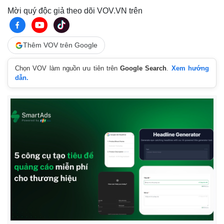
Mời quý độc giả theo dõi VOV.VN trên
Thêm VOV trên Google
Chọn VOV làm nguồn ưu tiên trên
Google Search
.
Xem hướng
dẫn.
Kinh tế
Thị trường
Bất động sản
Giá vàng
Khởi nghiệp
Tiêu dùng
Tỷ giá
Chứng khoán