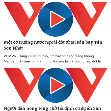
Doanh nghiệp
Công nghệ
Thông tin doanh nghiệp
Sành điệu
Doanh nghiệp 24h
Tin Công nghệ
Doanh nhân
Trải nghiệm
Một cơ trưởng nước ngoài đột tử tại sân bay Tân
Vì cộng đồng
Chuyển đổi số
Sơn Nhất
VOV.VN -Đang chuẩn bị bay, cơ trưởng hãng hàng không
Mandarin Airlines bị ngất trong khoang lái và ngưng tim, đột tử.
Người dân nóng lòng chờ tái định cư dự án Sân