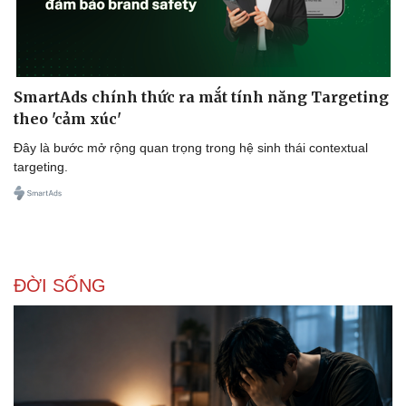
SmartAds chính thức ra mắt tính năng Targeting
theo 'cảm xúc'
Sức khỏe
Đời sống
Đây là bước mở rộng quan trọng trong hệ sinh thái contextual
Dinh dưỡng - món ngon
Nhà đẹp
targeting.
Cây thuốc
Blog
Sản phụ khoa
Tình yêu - Gia đình
Nhi khoa
Nam khoa
Làm đẹp - giảm cân
Phòng mạch online
ĐỜI SỐNG
Ăn sạch sống khỏe