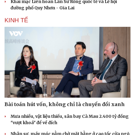
Khai mạc Liên hoan Lân Sư Rồng quốc tế và Lễ hội
đường phố Quy Nhơn - Gia Lai
KINH TẾ
Văn hóa
Giải trí
Sân khấu - Điện ảnh
Nghệ sĩ
Văn học
Thời trang
Bài toán hút vốn, không chỉ là chuyển đổi xanh
Âm nhạc
Sao Việt
Di sản
Mưa nhiều, vật liệu thiếu, sân bay Cà Mau 2.400 tỷ đồng
"vượt khoá" để về đích
Nhân sự, máy móc nằm chờ mặt bằng ở cao tốc cửa ngõ