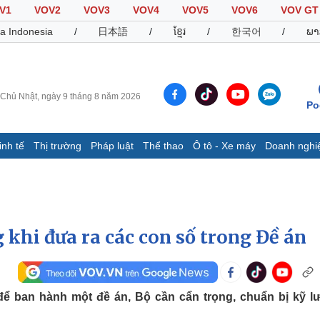
V1
VOV2
VOV3
VOV4
VOV5
VOV6
VOV GT
a Indonesia
/
日本語
/
ខ្មែរ
/
한국어
/
ພາ
Chủ Nhật, ngày 9 tháng 8 năm 2026
Po
inh tế
Thị trường
Pháp luật
Thể thao
Ô tô - Xe máy
Doanh nghi
Thế giới
Multimedia
K
Quan sát
Video
B
Cuộc sống đó đây
Ảnh
K
Hồ sơ
E-Magazine
 khi đưa ra các con số trong Đề án
Infographic
Thể thao
Ô tô - Xe máy
D
ể ban hành một đề án, Bộ cần cẩn trọng, chuẩn bị kỹ l
Bóng đá
Ô tô
T