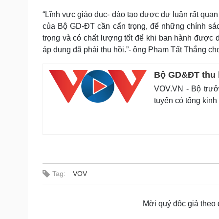
“Lĩnh vực giáo dục- đào tạo được dư luận rất quan
của Bộ GD-ĐT cần cẩn trọng, để những chính sác
trọng và có chất lượng tốt để khi ban hành được 
áp dụng đã phải thu hồi.”- ông Phạm Tất Thắng cho 
Bộ GD&ĐT thu hồ
VOV.VN - Bộ trưởn
tuyển có tổng kinh 
Tag:
VOV
Mời quý độc giả theo