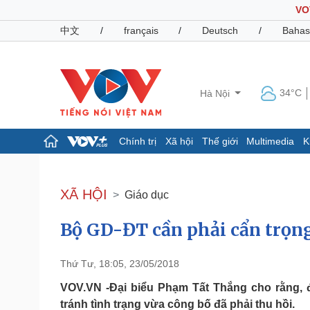
VO
中文
/
français
/
Deutsch
/
Bahas
34°C
Hà Nội
Chính trị
Xã hội
Thế giới
Multimedia
K
Chính trị
Xã hội
Đảng
Tin 24h
XÃ HỘI
Giáo dục
Tổ chức nhân sự
Dự báo thời tiết
Quốc hội
Giáo dục
Bộ GD-ĐT cần phải cẩn trọng
Nhận diện sự thật
Dấu ấn VOV
Việc làm
Biển đảo
Thứ Tư, 18:05, 23/05/2018
Pháp luật
Quân sự - Quốc phòng
VOV.VN -Đại biểu Phạm Tất Thắng cho rằng, đ
Vụ án
Vũ khí
tránh tình trạng vừa công bố đã phải thu hồi.