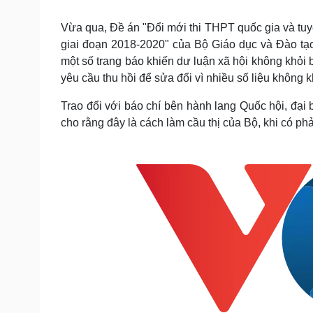
Tin nóng
Việt Nam
Tư vấn luật
Phân tích
Vừa qua, Đề án "Đổi mới thi THPT quốc gia và tuy
giai đoạn 2018-2020" của Bộ Giáo dục và Đào tạo 
một số trang báo khiến dư luận xã hội không khỏi
Sức khỏe
Đời sống
yêu cầu thu hồi để sửa đổi vì nhiều số liệu không 
Dinh dưỡng - món ngon
Nhà đẹp
Trao đổi với báo chí bên hành lang Quốc hội, đạ
Cây thuốc
Blog
cho rằng đây là cách làm cầu thị của Bộ, khi có phả
Sản phụ khoa
Tình yêu - Gia đình
Nhi khoa
Nam khoa
Làm đẹp - giảm cân
Phòng mạch online
Ăn sạch sống khỏe
Cải chính