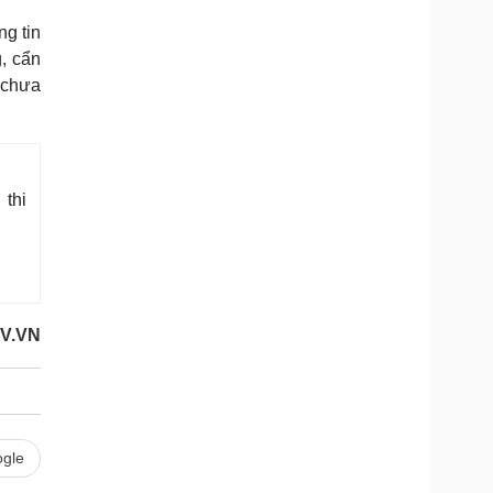
ng tin
, cẩn
 chưa
 thi
OV.VN
gle