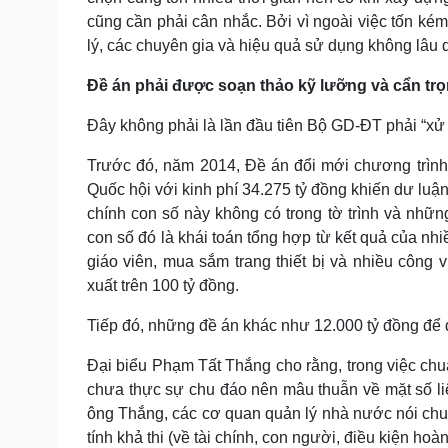
cũng cần phải cân nhắc. Bởi vì ngoài việc tốn ké
lý, các chuyên gia và hiệu quả sử dụng không lâu d
Đề án phải được soạn thảo kỹ lưỡng và cẩn tr
Đây không phải là lần đầu tiên Bộ GD-ĐT phải “xử l
Trước đó, năm 2014, Đề án đổi mới chương trình,
Quốc hội với kinh phí 34.275 tỷ đồng khiến dư l
chính con số này không có trong tờ trình và nhữ
con số đó là khái toán tổng hợp từ kết quả của nh
giáo viên, mua sắm trang thiết bị và nhiều công
xuất trên 100 tỷ đồng.
Tiếp đó, những đề án khác như 12.000 tỷ đồng để đà
Đại biểu Phạm Tất Thắng cho rằng, trong việc chu
chưa thực sự chu đáo nên mâu thuẫn về mặt số liệ
ông Thắng, các cơ quan quản lý nhà nước nói chu
tính khả thi (về tài chính, con người, điều kiện ho