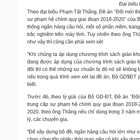
Đại biểu
Theo đại biểu Phạm Tất Thắng, Đề án "Đổi mới thi
sư phạm hệ chính quy giai đoạn 2018-2020" của Bộ
thống ngân hàng câu hỏi, một số phần mềm, trang 
trắc nghiệm trên máy tính. Tuy nhiên theo ông Th
như vậy thì cũng cần phải xem xét
“Khi chúng ta áp dụng chương trình sách giáo kh
đang được áp dụng của chương trình sách giáo kh
đổi thì có thể những sự chuẩn bị đó nó sẽ không b
nếu trong quá trình xem xét lại đề án, Bộ GD$ĐT
biết.
Trước đó, theo lý giải của Bộ GD-ĐT, Đề án "Đổ
trung cấp sư phạm hệ chính quy giai đoạn 2018-2
2020, theo ông Thắng nếu chỉ dùng trong 3 năm 
lý, các chuyên gia.
“Để xây dựng bộ đề, ngân hàng câu hỏi lớn như vậy
chọn cũng tốn nhiều thời gian nên có khi xây dựn