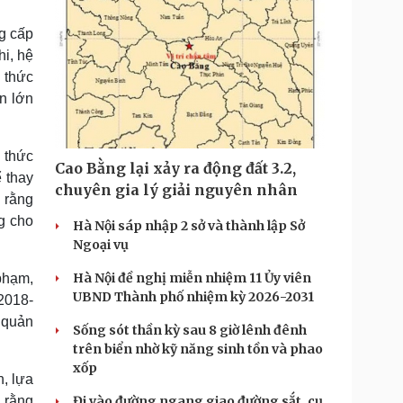
g cấp
i, hệ
 thức
n lớn
 thức
Cao Bằng lại xảy ra động đất 3.2,
 thay
chuyên gia lý giải nguyên nhân
o rằng
g cho
Hà Nội sáp nhập 2 sở và thành lập Sở
Ngoại vụ
Hà Nội đề nghị miễn nhiệm 11 Ủy viên
phạm,
UBND Thành phố nhiệm kỳ 2026-2031
2018-
 quản
Sống sót thần kỳ sau 8 giờ lênh đênh
trên biển nhờ kỹ năng sinh tồn và phao
xốp
n, lựa
 rằng
Đi vào đường ngang giao đường sắt, cụ