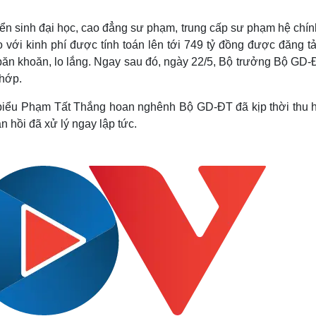
Lịch thi đấu bóng đá
Xe máy
Thế giới thể thao
Tư vấn
ển sinh đại học, cao đẳng sư phạm, trung cấp sư phạm hệ chín
eSports
V
với kinh phí được tính toán lên tới 749 tỷ đồng được đăng tải
Hậu trường
 băn khoăn, lo lắng. Ngay sau đó, ngày 22/5, Bộ trưởng Bộ GD-
Văn hóa
Giải trí
D
khớp.
Sân khấu - Điện ảnh
Nghệ sĩ
i biểu Phạm Tất Thắng hoan nghênh Bộ GD-ĐT đã kịp thời thu h
Văn học
Thời trang
n hồi đã xử lý ngay lập tức.
Âm nhạc
Sao Việt
c
Di sản