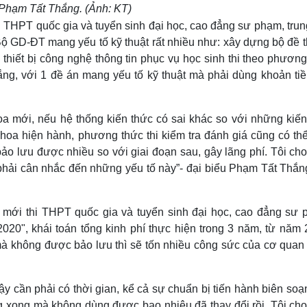
 Phạm Tất Thắng. (Ảnh: KT)
 THPT quốc gia và tuyển sinh đại học, cao đẳng sư phạm, trun
 GD-ĐT mang yếu tố kỹ thuật rất nhiều như: xây dựng bộ đề th
thiết bị công nghệ thông tin phục vụ học sinh thi theo phương
ắng, với 1 đề án mang yếu tố kỹ thuật mà phải dùng khoản tiề
oa mới, nếu hệ thống kiến thức có sai khác so với những kiến
oa hiện hành, phương thức thi kiểm tra đánh giá cũng có thể
ảo lưu được nhiều so với giai đoạn sau, gây lãng phí. Tôi ch
 phải cân nhắc đến những yếu tố này”- đại biểu Phạm Tất Thắn
i mới thi THPT quốc gia và tuyển sinh đại học, cao đẳng sư 
020", khái toán tổng kinh phí thực hiện trong 3 năm, từ năm 
mà không được bảo lưu thì sẽ tốn nhiều công sức của cơ quan
 cần phải có thời gian, kể cả sự chuẩn bị tiến hành biên soạ
g xong mà không dùng được bao nhiêu đã thay đổi rồi. Tôi cho