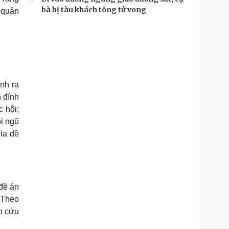
bà bị tàu khách tông tử vong
 quản
nh ra
 đính
 hội;
ội ngũ
ia đề
đề án
 Theo
n cứu