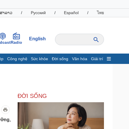
ສາລາວ
/
Русский
/
Español
/
ไทย
English
dcast
Radio
ệp
Công nghệ
Sức khỏe
Đời sống
Văn hóa
Giải trí
inh tế
Thị trường
ất động sản
Giá vàng
hởi nghiệp
Tiêu dùng
Tỷ giá
ĐỜI SỐNG
Chứng khoán
Giá cà phê
oanh nghiệp
Công nghệ
ưỡng,
hông tin doanh nghiệp
Sành điệu