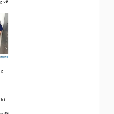
phí
án đổi