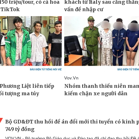
Bộ GD&ĐT thu hồi đề án đổi mới thi tuyển có kinh 
749 tỷ đồng
VOV.VN - Bộ trưởng Bộ Giáo dục và Đào tạo đã chỉ đạo thu hồi Đề 