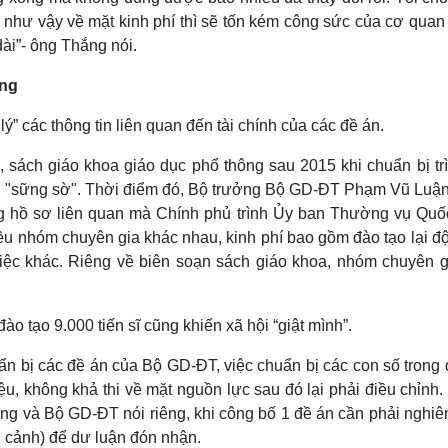
m như vậy về mặt kinh phí thì sẽ tốn kém công sức của cơ quan
ài”- ông Thắng nói.
ọng
ý” các thông tin liên quan đến tài chính của các đề án.
 sách giáo khoa giáo dục phổ thông sau 2015 khi chuẩn bị trì
uận "sững sờ". Thời điểm đó, Bộ trưởng Bộ GD-ĐT Phạm Vũ Luận
ng hồ sơ liên quan mà Chính phủ trình Ủy ban Thường vụ Quốc
iều nhóm chuyên gia khác nhau, kinh phí bao gồm đào tạo lại đ
 việc khác. Riêng về biên soạn sách giáo khoa, nhóm chuyên g
o tạo 9.000 tiến sĩ cũng khiến xã hội “giật mình”.
ẩn bị các đề án của Bộ GD-ĐT, việc chuẩn bị các con số trong 
u, không khả thi về mặt nguồn lực sau đó lại phải điều chỉnh.
ng và Bộ GD-ĐT nói riêng, khi công bố 1 đề án cần phải nghiê
àn cảnh) để dư luận đón nhận.