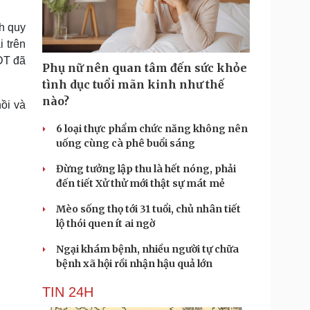
Doanh nghiệp 24h
Tin Công nghệ
Doanh nhân
Trải nghiệm
h quy
ì cộng đồng
Chuyển đổi số
 trên
ĐT đã
Phụ nữ nên quan tâm đến sức khỏe
u lịch
Podcast
tình dục tuổi mãn kinh như thế
Tư vấn
Câu chuyện thời sự
nào?
ồi và
Săn Tour
Đọc truyện đêm khuya
heck-in
Cửa sổ tình yêu
6 loại thực phẩm chức năng không nên
Kể chuyện cho bé
uống cùng cà phê buổi sáng
Hạt giống tâm hồn
Đừng tưởng lập thu là hết nóng, phải
đến tiết Xử thử mới thật sự mát mẻ
Mèo sống thọ tới 31 tuổi, chủ nhân tiết
lộ thói quen ít ai ngờ
Ngại khám bệnh, nhiều người tự chữa
bệnh xã hội rồi nhận hậu quả lớn
TIN 24H