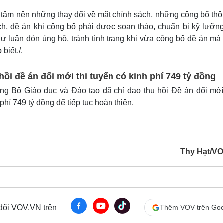
 tâm nên những thay đổi về mặt chính sách, những công bố thô
h, đề án khi công bố phải được soạn thảo, chuẩn bị kỹ lưỡng
dư luận đón ủng hộ, tránh tình trạng khi vừa công bố đề án mà
biết./.
i đề án đổi mới thi tuyển có kinh phí 749 tỷ đồng
g Bộ Giáo dục và Đào tạo đã chỉ đạo thu hồi Đề án đổi mới
phí 749 tỷ đồng để tiếp tục hoàn thiện.
Thy Hạt/V
 dõi VOV.VN trên
Thêm VOV trên Goo