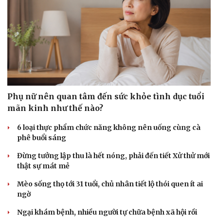
Văn hóa
Giải trí
Sân khấu - Điện ảnh
Nghệ sĩ
Văn học
Thời trang
Âm nhạc
Sao Việt
Di sản
Phụ nữ nên quan tâm đến sức khỏe tình dục tuổi
mãn kinh như thế nào?
6 loại thực phẩm chức năng không nên uống cùng cà
phê buổi sáng
Đừng tưởng lập thu là hết nóng, phải đến tiết Xử thử mới
thật sự mát mẻ
Mèo sống thọ tới 31 tuổi, chủ nhân tiết lộ thói quen ít ai
ngờ
Ngại khám bệnh, nhiều người tự chữa bệnh xã hội rồi