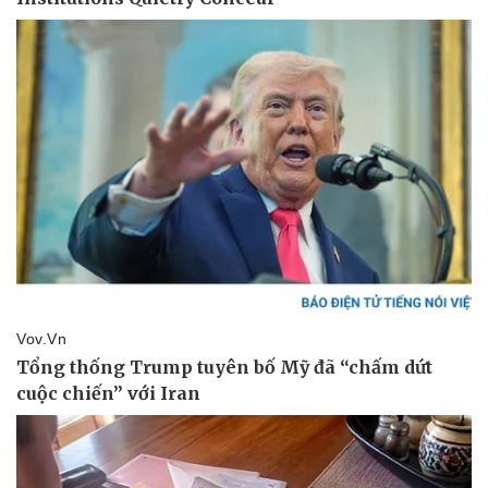
Doanh nghiệp
Công nghệ
Thông tin doanh nghiệp
Sành điệu
Doanh nghiệp 24h
Tin Công nghệ
Doanh nhân
Trải nghiệm
Vì cộng đồng
Chuyển đổi số