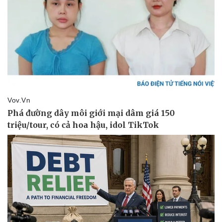
Thể thao
Ô tô - Xe máy
Bóng đá
Ô tô