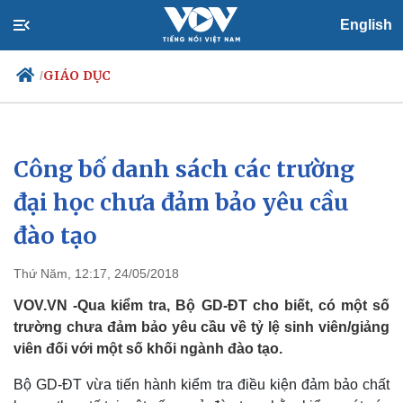
English
GIÁO DỤC
/
Công bố danh sách các trường
Chính trị
Xã hội
Đảng
Tin 24h
đại học chưa đảm bảo yêu cầu
Tổ chức nhân sự
Dự báo thời tiết
đào tạo
Quốc hội
Giáo dục
Nhận diện sự thật
Dấu ấn VOV
Việc làm
Thứ Năm, 12:17, 24/05/2018
Biển đảo
VOV.VN -Qua kiểm tra, Bộ GD-ĐT cho biết, có một số
trường chưa đảm bảo yêu cầu về tỷ lệ sinh viên/giảng
viên đối với một số khối ngành đào tạo.
Bộ GD-ĐT vừa tiến hành kiểm tra điều kiện đảm bảo chất