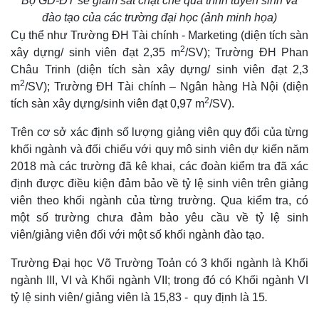
Bộ GD-ĐT sẽ giám sát chặt chẽ quá trình tuyển sinh và
đào tạo của các trường đại học (ảnh minh họa)
Cụ thể như Trường ĐH Tài chính - Marketing (diện tích sàn
2
xây dựng/ sinh viên đạt 2,35 m
/SV); Trường ĐH Phan
Châu Trinh (diện tích sàn xây dựng/ sinh viên đạt 2,3
2
m
/SV); Trường ĐH Tài chính – Ngân hàng Hà Nội (diện
2
tích sàn xây dựng/sinh viên đạt 0,97 m
/SV).
Trên cơ sở xác định số lượng giảng viên quy đổi của từng
khối ngành và đối chiếu với quy mô sinh viên dự kiến năm
2018 mà các trường đã kê khai, các đoàn kiểm tra đã xác
định được điều kiện đảm bảo về tỷ lệ sinh viên trên giảng
viên theo khối ngành của từng trường. Qua kiểm tra, có
một số trường chưa đảm bảo yêu cầu về tỷ lệ sinh
viên/giảng viên đối với một số khối ngành đào tạo.
Trường Đại học Võ Trường Toản có 3 khối ngành là Khối
Thế giới
Multimedia
ngành III, VI và Khối ngành VII; trong đó có Khối ngành VI
Quan sát
Video
tỷ lệ sinh viên/ giảng viên là 15,83 - quy định là 15
.
Cuộc sống đó đây
Ảnh