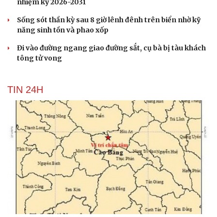
nhiệm kỳ 2026-2031
Sống sót thần kỳ sau 8 giờ lênh đênh trên biển nhờ kỹ
năng sinh tồn và phao xốp
Đi vào đường ngang giao đường sắt, cụ bà bị tàu khách
tông tử vong
TIN 24H
Du lịch
Podcast
Tư vấn
Câu chuyện thời sự
Săn Tour
Đọc truyện đêm khuya
check-in
Cửa sổ tình yêu
Kể chuyện cho bé
Hạt giống tâm hồn