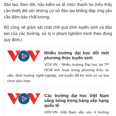
đào tạo; theo dõi, hậu kiểm và tổ chức thanh tra (nếu thấy
cần thiết) đối với những cơ sở đào tạo không đáp ứng yêu
cầu đảm bảo chất lượng.
Kinh tế
Thị trường
Bộ cũng sẽ giám sát chặt chẽ quá trình tuyển sinh và đào
Bất động sản
Giá vàng
tạo của các trường, xử lý vi phạm nghiêm minh theo đúng
Khởi nghiệp
Tiêu dùng
quy định./.
Tỷ giá
Chứng khoán
Giá cà phê
Nhiều trường đại học đổi mới
phương thức tuyển sinh
VOV.VN - Nhiều trường Đại học tại TP
HCM linh hoạt trong phương thức tư
vấn, định hướng nghề nghiệp, xét tuyển để thí sinh có sự lựa
chọn phù hợp.
Các trường đại học Việt Nam
vắng bóng trong bảng xếp hạng
quốc tế
VOV.VN -Việt Nam vẫn còn ít trường