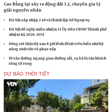
Cao Bằng lại xảy ra động đất 3.2, chuyên gia lý
giải nguyên nhân
Hà Nội sáp nhập 2 sở và thành lập Sở Ngoại vụ
Hà Nội đề nghị miễn nhiệm 11 Ủy viên UBND Thành phố
nhiệm kỳ 2026-2031
Sống sót thần kỳ sau 8 giờ lênh đênh trên biển nhờ kỹ
năng sinh tồn và phao xốp
Đi vào đường ngang giao đường sắt, cụ bà bị tàu khách
tông tử vong
DỰ BÁO THỜI TIẾT