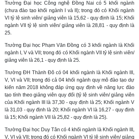
Hồ sơ
E-Magazine
Trường Đại học Công nghệ Đồng Nai có 5 khối ngành
Infographic
(chưa đào tạo khối ngành I và II); trong đó có Khối ngành
VI tỷ lệ sinh viên/ giảng viên là 15,62 - quy định là 15; Khối
ngành VII tỷ lệ sinh viên/ giảng viên là 28,81 - quy định là
25.
Trường Đại học Phạm Văn Đồng
có 3 khối ngành là Khối
ngành I, V và VII; trong đó có Khối ngành VII tỷ lệ sinh viên/
giảng viên là 26,1 - quy định là 25.
Trường ĐH Thành Đô
có 04 khối ngành là Khối ngành III,
V, VI và VII; trong đó cả 04 khối ngành quy mô đào tạo dự
kiến năm 2018 không đáp ứng quy định về năng lực đào
tạo tính theo giảng viên quy đổi (tỷ lệ sinh viên/ giảng viên
của Khối ngành III là 37,30 - quy định là 25; Khối ngành V
là 31,03 - quy định là 20; Khối ngành VI là 16,27 - quy định
là 15; Khối ngành VII là 25,82 - quy định là 25).
Trường Đại học Duy Tân
có 4 khối ngành là Khối ngành III,
V, VI và VII; trong đó có Khối ngành VI tỷ lệ sinh viên/ giảng