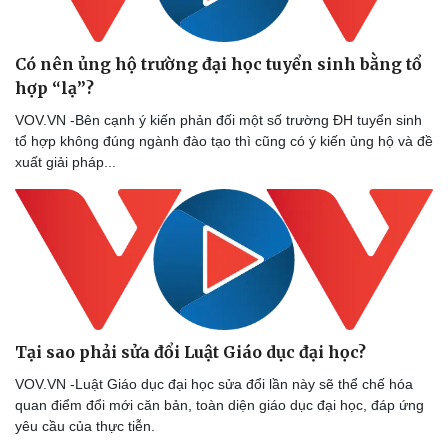
Có nên ủng hộ trường đại học tuyển sinh bằng tổ
hợp “lạ”?
VOV.VN -Bên cạnh ý kiến phản đối một số trường ĐH tuyển sinh
tổ hợp không đúng ngành đào tạo thì cũng có ý kiến ủng hộ và đề
xuất giải pháp...
Sức khỏe
Đời sống
Dinh dưỡng - món ngon
Nhà đẹp
Cây thuốc
Blog
Tại sao phải sửa đổi Luật Giáo dục đại học?
Sản phụ khoa
Tình yêu - Gia đình
Nhi khoa
VOV.VN -Luật Giáo dục đại học sửa đổi lần này sẽ thể chế hóa
Nam khoa
quan điểm đổi mới căn bản, toàn diện giáo dục đại học, đáp ứng
Làm đẹp - giảm cân
yêu cầu của thực tiễn.
Phòng mạch online