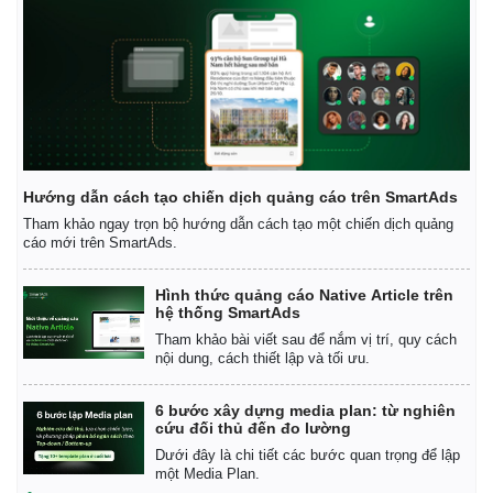
Hướng dẫn cách tạo chiến dịch quảng cáo trên SmartAds
Tham khảo ngay trọn bộ hướng dẫn cách tạo một chiến dịch quảng
cáo mới trên SmartAds.
Pháp luật
Quân sự - Quốc phòng
Hình thức quảng cáo Native Article trên
hệ thống SmartAds
Vụ án
Vũ khí
Tham khảo bài viết sau để nắm vị trí, quy cách
Tin nóng
Việt Nam
nội dung, cách thiết lập và tối ưu.
Tư vấn luật
Phân tích
6 bước xây dựng media plan: từ nghiên
cứu đối thủ đến đo lường
Dưới đây là chi tiết các bước quan trọng để lập
một Media Plan.