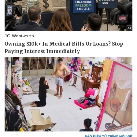
Lịch thi đấu bóng đá
Xe máy
Thế giới thể thao
Tư vấn
eSports
Hậu trường