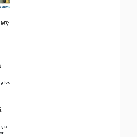
i
ng lực
á
 giá
ông