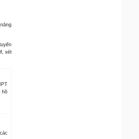
 năng
tuyển
, xét
THPT
p hồ
 các