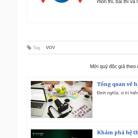
môn thi, bài thi và
Tag:
VOV
Mời quý độc giả theo
Tổng quan về h
Định nghĩa, vị trí hi
Khám phá hệ th