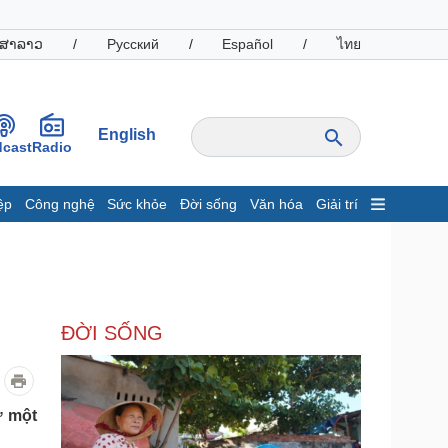
ສາລາວ
/
Русский
/
Español
/
ไทย
English
cast
Radio
ệp
Công nghệ
Sức khỏe
Đời sống
Văn hóa
Giải trí
inh tế
Thị trường
ất động sản
Giá vàng
hởi nghiệp
Tiêu dùng
Tỷ giá
ĐỜI SỐNG
Chứng khoán
Giá cà phê
oanh nghiệp
Công nghệ
ư một
hông tin doanh nghiệp
Sành điệu