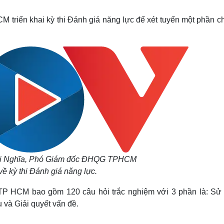
Lịch thi đấu bóng đá
Xe máy
Thế giới thể thao
Tư vấn
triển khai kỳ thi Đánh giá năng lực để xét tuyển một phần ch
eSports
V
Hậu trường
Văn hóa
Giải trí
D
Sân khấu - Điện ảnh
Nghệ sĩ
Văn học
Thời trang
Âm nhạc
Sao Việt
c
Di sản
ội Nghĩa, Phó Giám đốc ĐHQG TPHCM
 về kỳ thi Đánh giá năng lực.
 TP HCM bao gồm 120 câu hỏi trắc nghiệm với 3 phần là: Sử
u và Giải quyết vấn đề.