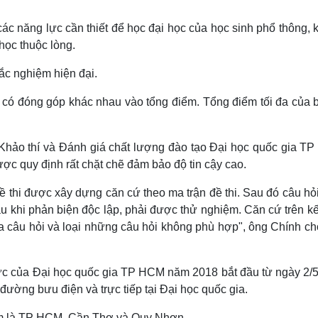
ác năng lực cần thiết để học đại học của học sinh phổ thông, 
học thuộc lòng.
ắc nghiệm hiện đại.
 có đóng góp khác nhau vào tổng điểm. Tổng điểm tối đa của bà
Khảo thí và Đánh giá chất lượng đào tạo Đại học quốc gia T
ược quy định rất chặt chẽ đảm bảo độ tin cậy cao.
 thi được xây dựng căn cứ theo ma trận đề thi. Sau đó câu hỏ
u khi phản biện độc lập, phải được thử nghiệm. Căn cứ trên kế
a câu hỏi và loại những câu hỏi không phù hợp", ông Chính ch
lực của Đại học quốc gia TP HCM năm 2018 bắt đầu từ ngày 2/5
đường bưu điện và trực tiếp tại Đại học quốc gia.
điểm là TP HCM, Cần Thơ và Quy Nhơn.