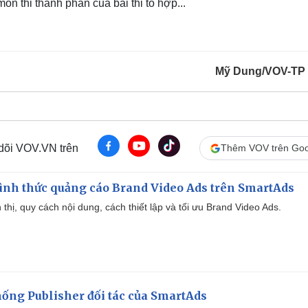
 môn thi thành phần của bài thi tổ hợp...
Mỹ Dung/VOV-TP
 dõi VOV.VN trên
Thêm VOV trên Goo
ình thức quảng cáo Brand Video Ads trên SmartAds
ển thị, quy cách nội dung, cách thiết lập và tối ưu Brand Video Ads.
ống Publisher đối tác của SmartAds