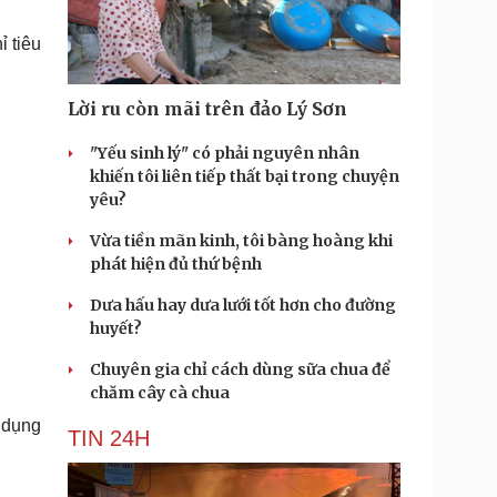
Doanh nghiệp 24h
Tin Công nghệ
Doanh nhân
Trải nghiệm
ỉ tiêu
ì cộng đồng
Chuyển đổi số
Lời ru còn mãi trên đảo Lý Sơn
u lịch
Podcast
Tư vấn
Câu chuyện thời sự
"Yếu sinh lý" có phải nguyên nhân
Săn Tour
Đọc truyện đêm khuya
khiến tôi liên tiếp thất bại trong chuyện
heck-in
Cửa sổ tình yêu
yêu?
Kể chuyện cho bé
Vừa tiền mãn kinh, tôi bàng hoàng khi
Hạt giống tâm hồn
phát hiện đủ thứ bệnh
Dưa hấu hay dưa lưới tốt hơn cho đường
huyết?
Chuyên gia chỉ cách dùng sữa chua để
chăm cây cà chua
 dụng
TIN 24H