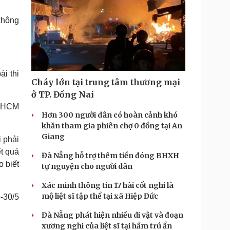
không
i thi
Cháy lớn tại trung tâm thương mại
ở TP. Đồng Nai
P HCM
Hơn 300 người dân có hoàn cảnh khó
khăn tham gia phiên chợ 0 đồng tại An
Giang
i phải
t quả
Đà Nẵng hỗ trợ thêm tiền đóng BHXH
o biết
tự nguyện cho người dân
Xác minh thông tin 17 hài cốt nghi là
mộ liệt sĩ tập thể tại xã Hiệp Đức
-30/5
Đà Nẵng phát hiện nhiều di vật và đoạn
xương nghi của liệt sĩ tại hầm trú ẩn