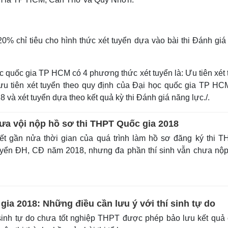
% chỉ tiêu cho hình thức xét tuyển dựa vào bài thi Đánh giá
c quốc gia TP HCM có 4 phương thức xét tuyển là: Ưu tiên xét 
ưu tiên xét tuyển theo quy định của Đại học quốc gia TP HCM
 và xét tuyển dựa theo kết quả kỳ thi Đánh giá năng lực./.
hưa vội nộp hồ sơ thi THPT Quốc gia 2018
t gần nửa thời gian của quá trình làm hồ sơ đăng ký thi 
tuyển ĐH, CĐ năm 2018, nhưng đa phần thí sinh vẫn chưa nộ
ia 2018: Những điều cần lưu ý với thí sinh tự do
sinh tự do chưa tốt nghiệp THPT được phép bảo lưu kết quả