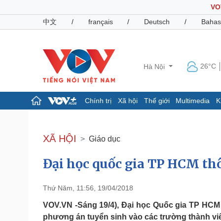
VO
中文
/
français
/
Deutsch
/
Bahas
26°C
Hà Nội
Chính trị
Xã hội
Thế giới
Multimedia
K
Chính trị
Xã hội
Đảng
Tin 24h
XÃ HỘI
Giáo dục
Tổ chức nhân sự
Dự báo thời tiết
Quốc hội
Giáo dục
Đại học quốc gia TP HCM thô
Nhận diện sự thật
Dấu ấn VOV
Việc làm
Biển đảo
Thứ Năm, 11:56, 19/04/2018
Pháp luật
Quân sự - Quốc phòng
VOV.VN -Sáng 19/4), Đại học Quốc gia TP HCM
Vụ án
Vũ khí
phương án tuyển sinh vào các trường thành vi