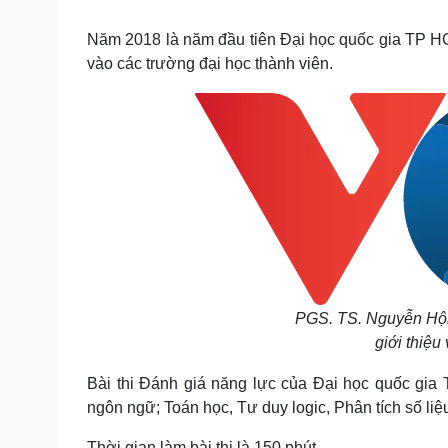
Tin nóng
Việt Nam
Tư vấn luật
Phân tích
Năm 2018 là năm đầu tiên Đại học quốc gia TP HCM 
vào các trường đại học thành viên.
Sức khỏe
Đời sống
Dinh dưỡng - món ngon
Nhà đẹp
Cây thuốc
Blog
Sản phụ khoa
Tình yêu - Gia đình
Nhi khoa
Nam khoa
Làm đẹp - giảm cân
Phòng mạch online
Ăn sạch sống khỏe
Cải chính
PGS. TS. Nguyễn H
giới thiệu
Bài thi Đánh giá năng lực của Đại học quốc gia
ngôn ngữ; Toán học, Tư duy logic, Phân tích số liệ
Thời gian làm bài thi là 150 phút.