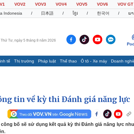
V1
VOV2
VOV3
VOV4
VOV5
VOV6
VOV GT
a Indonesia
/
日本語
/
ខ្មែរ
/
한국어
/
ພາ
Thứ Tư, ngày 5 tháng 8 năm 2026
Pod
inh tế
Thị trường
Pháp luật
Thể thao
Ô tô - Xe máy
Doanh nghi
Thế giới
Multimedia
K
Quan sát
Video
B
Cuộc sống đó đây
Ảnh
K
Hồ sơ
E-Magazine
ng tin về kỳ thi Đánh giá năng lực
Infographic
Thể thao
Ô tô - Xe máy
D
 công bố sẽ sử dụng kết quả kỳ thi Đánh giá năng lực nh
Bóng đá
Ô tô
T
ên.