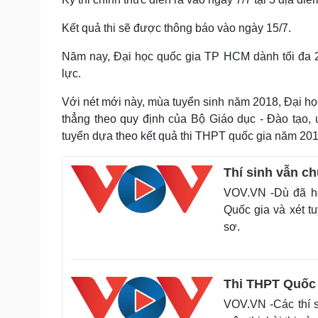
Kết quả thi sẽ được thông báo vào ngày 15/7.
Năm nay, Đại học quốc gia TP HCM dành tối đa 20
lực.
Với nét mới này, mùa tuyển sinh năm 2018, Đại họ
thẳng theo quy định của Bộ Giáo dục - Đào tạo, 
tuyển dựa theo kết quả thi THPT quốc gia năm 2018
Thí sinh vẫn c
VOV.VN -Dù đã hế
Quốc gia và xét 
sơ.
Thi THPT Quốc g
VOV.VN -Các thí 