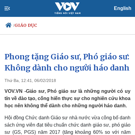
English
GIÁO DỤC
/
Phong tặng Giáo sư, Phó giáo sư:
Chính trị
Xã hội
Đảng
Tin 24h
Không dành cho người háo danh
Tổ chức nhân sự
Dự báo thời tiết
Quốc hội
Giáo dục
Thứ Ba, 12:41, 06/02/2018
Nhận diện sự thật
Dấu ấn VOV
Việc làm
VOV.VN -Giáo sư, Phó giáo sư là những người có uy
Biển đảo
tín về đào tạo, cống hiến thực sự cho nghiên cứu khoa
học nên không thể dành cho những người háo danh.
Hội đồng Chức danh Giáo sư nhà nước vừa công bố danh
sách ứng viên đạt tiêu chuẩn chức danh giáo sư, phó giáo
sư (GS, PGS) năm 2017 (tăng khoảng 60% so với năm