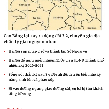
Cao Bằng lại xảy ra động đất 3.2, chuyên gia địa
chấn lý giải nguyên nhân
Du lịch
Podcast
Tư vấn
Câu chuyện thời sự
Hà Nội sáp nhập 2 sở và thành lập Sở Ngoại vụ
Săn Tour
Đọc truyện đêm khuya
check-in
Cửa sổ tình yêu
Hà Nội đề nghị miễn nhiệm 11 Ủy viên UBND Thành phố
Kể chuyện cho bé
nhiệm kỳ 2026-2031
Hạt giống tâm hồn
Sống sót thần kỳ sau 8 giờ lênh đênh trên biển nhờ kỹ
năng sinh tồn và phao xốp
Đi vào đường ngang giao đường sắt, cụ bà bị tàu khách
tông tử vong