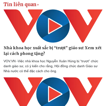
Tin liên quan
Nhà khoa học xuất sắc bị “trượt” giáo sư: Xem xét
lại cách phong tặng?
VOV.VN -Việc nhà khoa học Nguyễn Xuân Hùng bị “trượt” chức
danh giáo sư, có ý kiến cho rằng, Hội đồng chức danh Giáo sư
Nhà nước có thể đặc cách cho ông.
Sức khỏe
Đời sống
Dinh dưỡng - món ngon
Nhà đẹp
Cây thuốc
Blog
Sản phụ khoa
Tình yêu - Gia đình
Nhi khoa