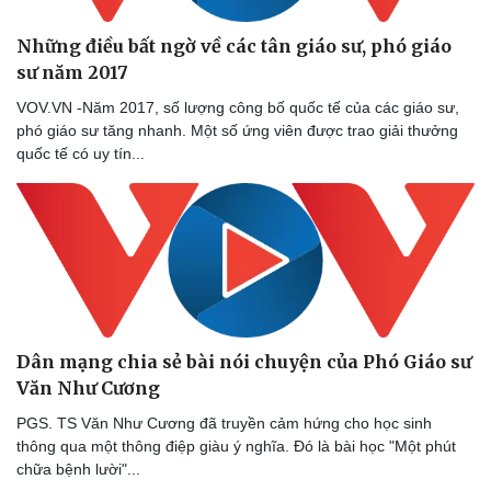
Nam khoa
Làm đẹp - giảm cân
Những điều bất ngờ về các tân giáo sư, phó giáo
Phòng mạch online
sư năm 2017
Ăn sạch sống khỏe
VOV.VN -Năm 2017, số lượng công bố quốc tế của các giáo sư,
phó giáo sư tăng nhanh. Một số ứng viên được trao giải thưởng
quốc tế có uy tín...
Dân mạng chia sẻ bài nói chuyện của Phó Giáo sư
Văn Như Cương
PGS. TS Văn Như Cương đã truyền cảm hứng cho học sinh
thông qua một thông điệp giàu ý nghĩa. Đó là bài học "Một phút
chữa bệnh lười"...