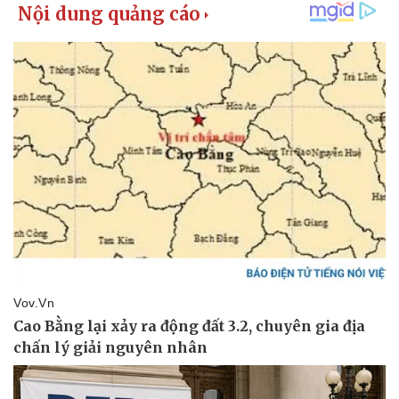
Thể thao
Ô tô - Xe máy
Bóng đá
Ô tô
Lịch thi đấu bóng đá
Xe máy
Thế giới thể thao
Tư vấn
eSports
Hậu trường