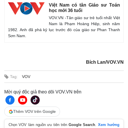
Việt Nam có tân Giáo sư Toán
học mới 36 tuổi
VOV.VN -Tân giáo sư trẻ tuổi nhất Việt
Nam là Phạm Hoàng Hiệp, sinh năm
1982. Anh đã phá kỷ lục trước đó của giáo sư Phan Thanh
Sơn Nam.
Bích Lan/VOV.VN
Tag:
VOV
Pháp luật
Quân sự - Quốc phòng
Mời quý độc giả theo dõi VOV.VN trên
Vụ án
Vũ khí
Tin nóng
Việt Nam
Tư vấn luật
Phân tích
Thêm VOV trên Google
Chọn VOV làm nguồn ưu tiên trên
Google Search
.
Xem hướng