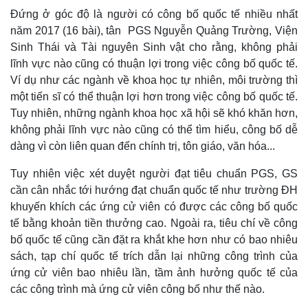
Khởi nghiệp
Tiêu dùng
Đứng ở góc độ là người có công bố quốc tế nhiều nhất
Tỷ giá
năm 2017 (16 bài), tân PGS Nguyễn Quảng Trường, Viện
Chứng khoán
Sinh Thái và Tài nguyên Sinh vật cho rằng, không phải
Giá cà phê
lĩnh vực nào cũng có thuận lợi trong việc công bố quốc tế.
Ví dụ như các ngành về khoa học tự nhiên, môi trường thì
một tiến sĩ có thể thuận lợi hơn trong việc công bố quốc tế.
Tuy nhiên, những ngành khoa học xã hội sẽ khó khăn hơn,
không phải lĩnh vực nào cũng có thể tìm hiểu, công bố dễ
dàng vì còn liên quan đến chính trị, tôn giáo, văn hóa...
Tuy nhiên việc xét duyệt người đạt tiêu chuẩn PGS, GS
cần cân nhắc tới hướng đạt chuẩn quốc tế như trường ĐH
khuyến khích các ứng cử viên có được các công bố quốc
tế bằng khoản tiền thưởng cao. Ngoài ra, tiêu chí về công
bố quốc tế cũng cần đặt ra khắt khe hơn như có bao nhiêu
sách, tạp chí quốc tế trích dẫn lại những công trình của
ứng cử viên bao nhiêu lần, tầm ảnh hưởng quốc tế của
các công trình mà ứng cử viên công bố như thế nào.