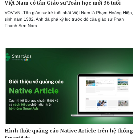
Việt Nam có tân Giáo sư Toán học mới 36 tuổi
VOV.VN -Tân giáo sư trẻ tuổi nhất Việt Nam là Phạm Hoàng Hiệp,
sinh năm 1982. Anh đã phá kỷ lục trước đó của giáo sư Phan
Thanh Sơn Nam.
Văn hóa
Giải trí
Sân khấu - Điện ảnh
Nghệ sĩ
Văn học
Thời trang
Âm nhạc
Sao Việt
Di sản
Hình thức quảng cáo Native Article trên hệ thống
SmartAds