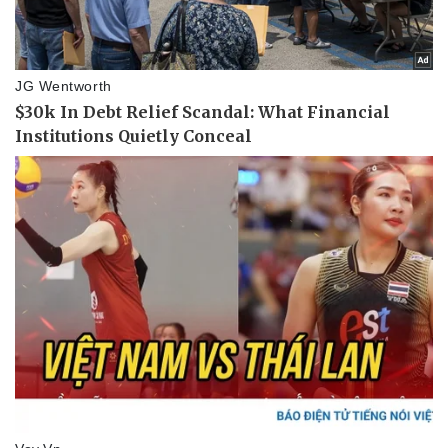
Doanh nghiệp
Công nghệ
Thông tin doanh nghiệp
Sành điệu
Doanh nghiệp 24h
Tin Công nghệ
Doanh nhân
Trải nghiệm
Vì cộng đồng
Chuyển đổi số