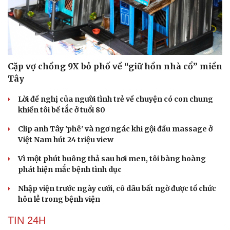
Cặp vợ chồng 9X bỏ phố về “giữ hồn nhà cổ” miền
Tây
Lời đề nghị của người tình trẻ về chuyện có con chung
khiến tôi bế tắc ở tuổi 80
Clip anh Tây 'phê' và ngơ ngác khi gội đầu massage ở
Việt Nam hút 24 triệu view
Vì một phút buông thả sau hơi men, tôi bàng hoàng
phát hiện mắc bệnh tình dục
Nhập viện trước ngày cưới, cô dâu bất ngờ được tổ chức
hôn lễ trong bệnh viện
TIN 24H