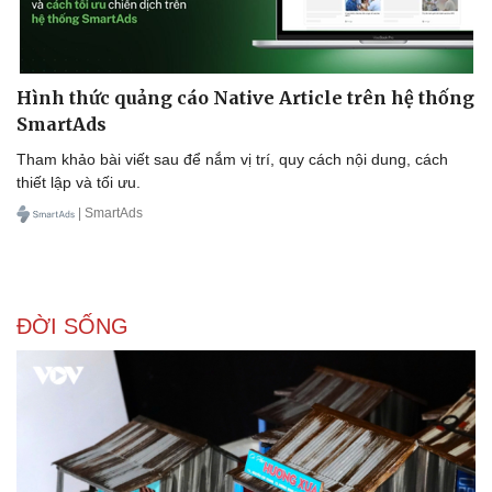
Hình thức quảng cáo Native Article trên hệ thống
SmartAds
Tham khảo bài viết sau để nắm vị trí, quy cách nội dung, cách
thiết lập và tối ưu.
| SmartAds
Sức khỏe
Đời sống
Dinh dưỡng - món ngon
Nhà đẹp
ĐỜI SỐNG
Cây thuốc
Blog
Sản phụ khoa
Tình yêu - Gia đình
Nhi khoa
Nam khoa
Làm đẹp - giảm cân
Phòng mạch online
Ăn sạch sống khỏe