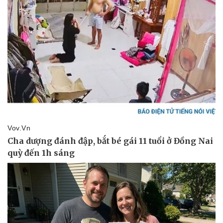
Pháp luật
Quân sự - Quốc phòng
Vụ án
Vũ khí
Tin nóng
Việt Nam
Tư vấn luật
Phân tích