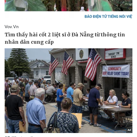
Thể thao
Ô tô - Xe máy
Bóng đá
Ô tô
Lịch thi đấu bóng đá
Xe máy
Thế giới thể thao
Tư vấn
eSports
Hậu trường