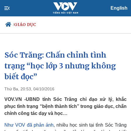
English
GIÁO DỤC
/
Sóc Trăng: Chấn chỉnh tình
Chính trị
Xã hội
Đảng
Tin 24h
trạng “học lớp 3 nhưng không
Tổ chức nhân sự
Dự báo thời tiết
biết đọc”
Quốc hội
Giáo dục
Nhận diện sự thật
Dấu ấn VOV
Việc làm
Thứ Ba, 20:53, 04/10/2016
Biển đảo
VOV.VN -UBND tỉnh Sóc Trăng chỉ đạo xử lý, khắc
phục tình trạng “bệnh thành tích” trong giáo dục, chấn
chỉnh công tác dạy và học…
Như VOV đã phản ánh
, nhiều học sinh tại tỉnh Sóc Trăng