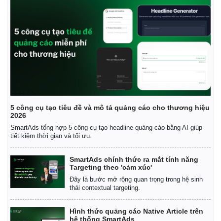
5 công cụ tạo tiêu đề và mô tả quảng cáo cho thương hiệu
Kinh tế
Thị trường
2026
Bất động sản
Giá vàng
SmartAds tổng hợp 5 công cụ tạo headline quảng cáo bằng AI giúp
tiết kiệm thời gian và tối ưu.
Khởi nghiệp
Tiêu dùng
Tỷ giá
Chứng khoán
SmartAds chính thức ra mắt tính năng
Targeting theo 'cảm xúc'
Giá cà phê
Đây là bước mở rộng quan trọng trong hệ sinh
thái contextual targeting.
Hình thức quảng cáo Native Article trên
hệ thống SmartAds