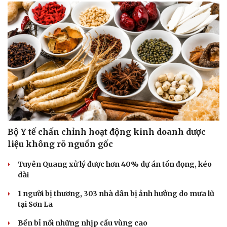
Bộ Y tế chấn chỉnh hoạt động kinh doanh dược
liệu không rõ nguồn gốc
Tuyên Quang xử lý được hơn 40% dự án tồn đọng, kéo
Văn hóa
Giải trí
dài
Sân khấu - Điện ảnh
Nghệ sĩ
Văn học
Thời trang
1 người bị thương, 303 nhà dân bị ảnh hưởng do mưa lũ
Âm nhạc
Sao Việt
tại Sơn La
Di sản
Bền bỉ nối những nhịp cầu vùng cao