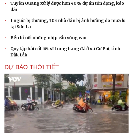
Tuyên Quang xử lý được hơn 40% dự án tồn đọng, kéo
dài
1 người bị thương, 303 nhà dân bị ảnh hưởng do mưa lũ
tại Sơn La
Bền bỉ nối những nhịp cầu vùng cao
Quy tập hài cốt liệt sĩ trong hang đá ở xã Cư Pui, tỉnh
Đắk Lắk
DỰ BÁO THỜI TIẾT
Du lịch
Podcast
Tư vấn
Câu chuyện thời sự
Săn Tour
Đọc truyện đêm khuya
check-in
Cửa sổ tình yêu
Kể chuyện cho bé
Hạt giống tâm hồn