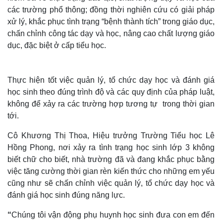
các trường phổ thông; đồng thời nghiên cứu có giải pháp
xử lý, khắc phục tình trạng “bệnh thành tích” trong giáo dục,
chấn chỉnh công tác dạy và học, nâng cao chất lượng giáo
dục, đặc biệt ở cấp tiểu học.
Thực hiện tốt việc quản lý, tổ chức dạy học và đánh giá
học sinh theo đúng trình độ và các quy định của pháp luật,
không để xảy ra các trường hợp tương tự trong thời gian
Thế giới
Multimedia
tới.
Quan sát
Video
Cô Khương Thị Thoa, Hiệu trưởng Trường Tiểu học Lê
Cuộc sống đó đây
Ảnh
Hồng Phong, nơi xảy ra tình trạng học sinh lớp 3 không
Hồ sơ
E-Magazine
Infographic
biết chữ cho biết, nhà trường đã và đang khắc phục bằng
việc tăng cường thời gian rèn kiến thức cho những em yếu
cũng như sẽ chấn chỉnh việc quản lý, tổ chức dạy học và
đánh giá học sinh đúng năng lực.
“
Chúng tôi vận động phụ huynh học sinh đưa con em đến