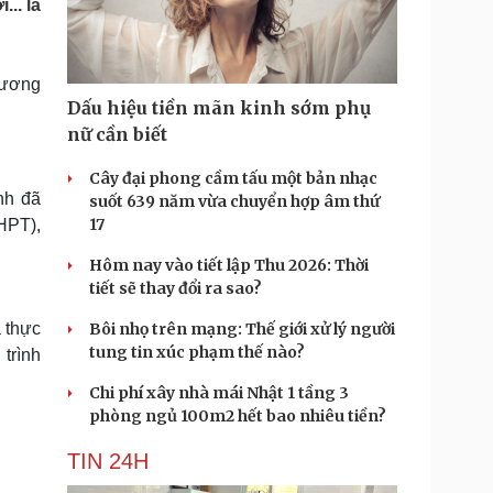
.. là
Doanh nghiệp 24h
Tin Công nghệ
Doanh nhân
Trải nghiệm
ì cộng đồng
Chuyển đổi số
hương
Dấu hiệu tiền mãn kinh sớm phụ
u lịch
Podcast
nữ cần biết
Tư vấn
Câu chuyện thời sự
Săn Tour
Đọc truyện đêm khuya
Cây đại phong cầm tấu một bản nhạc
heck-in
Cửa sổ tình yêu
nh đã
suốt 639 năm vừa chuyển hợp âm thứ
Kể chuyện cho bé
17
HPT),
Hạt giống tâm hồn
Hôm nay vào tiết lập Thu 2026: Thời
tiết sẽ thay đổi ra sao?
 thực
Bôi nhọ trên mạng: Thế giới xử lý người
tung tin xúc phạm thế nào?
trình
Chi phí xây nhà mái Nhật 1 tầng 3
phòng ngủ 100m2 hết bao nhiêu tiền?
TIN 24H