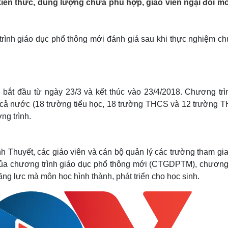
iến thức, dung lượng chưa phù hợp, giáo viên ngại đổi mới.
Lịch thi đấu bóng đá
Xe máy
Thế giới thể thao
Tư vấn
eSports
V
Hậu trường
rình giáo dục phổ thông mới đánh giá sau khi thực nghiệm c
Văn hóa
Giải trí
D
Sân khấu - Điện ảnh
Nghệ sĩ
Văn học
Thời trang
Âm nhạc
Sao Việt
c
bắt đầu từ ngày 23/3 và kết thúc vào 23/4/2018. Chương trì
Di sản
n cả nước (18 trường tiểu học, 18 trường THCS và 12 trường T
ng trình.
 Thuyết, các giáo viên và cán bộ quản lý các trường tham gia
của chương trình giáo dục phổ thông mới (CTGDPTM), chương 
ng lực mà môn học hình thành, phát triển cho học sinh.