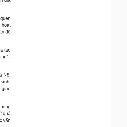
n địa
 quen
 hoạt
vấn đề
a tạo
ung” -
à Nội
sinh.
ó giáo
 mong
t quả
ác vấn