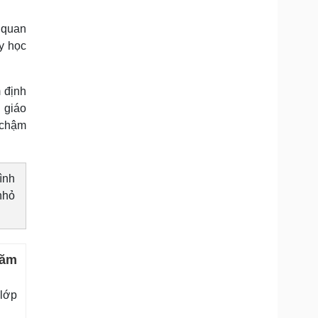
 quan
y học
 định
 giáo
 chậm
ình
nhỏ
năm
 lớp