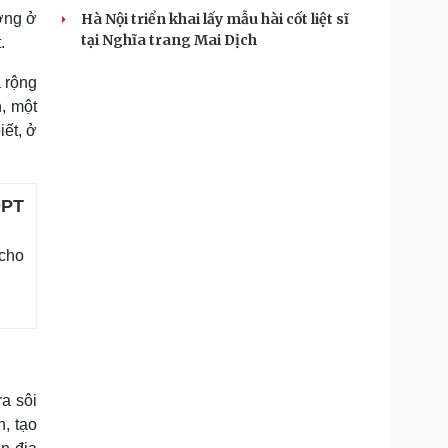
ờng ở
Hà Nội triển khai lấy mẫu hài cốt liệt sĩ
tại Nghĩa trang Mai Dịch
.
 rộng
n, một
iết, ở
DPT
 cho
a sôi
, tạo