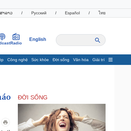
ສາລາວ
/
Русский
/
Español
/
ไทย
English
dcast
Radio
ệp
Công nghệ
Sức khỏe
Đời sống
Văn hóa
Giải trí
inh tế
Thị trường
ất động sản
Giá vàng
hởi nghiệp
Tiêu dùng
Tỷ giá
háo
ĐỜI SỐNG
Chứng khoán
Giá cà phê
oanh nghiệp
Công nghệ
hông tin doanh nghiệp
Sành điệu