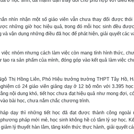
uả ở học sinh; đã mạnh dạn thay đổi cho phù hợp với điều kiệ
ắn nhìn nhận một số giáo viên vẫn chưa thay đổi được thói
được những giờ học hiệu quả, trong đó mỗi học sinh đều được
ng và vận dụng những điều đã học để phát hiện, giải quyết các 
m việc nhóm nhưng cách làm việc còn mang tính hình thức, chư
ự tạo ra sản phẩm của mình, đóng góp vào kết quả làm việc ch
 Ngô Thị Hồng Liên, Phó Hiệu trưởng trường THPT Tây Hồ, H
 nghiệm có 24 giáo viên giảng dạy ở 12 bộ môn với 3.395 học 
 rằng nội dung khó, tiết học chưa đạt hiệu quả như mong đợi, c
 vào bài học, chưa nắm chắc chương trình.
pháp dạy thì những tiết học đã đạt được thành công ngoài
hương pháp mới mẻ, học sinh không hề có tâm lý sợ học. Kế
ảm lý thuyết hàn lâm, tăng kiến thức thực hành, giải quyết c