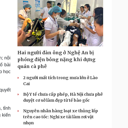
Hai người đàn ông ở Nghệ An bị
; nội
phóng điện bỏng nặng khi dựng
ố bài
quán cà phê
ho học
2 người mất tích trong mưa lớn ở Lào
Cai
quyết
Bộ Y tế chưa cấp phép, Hà Nội chưa phê
duyệt cơ sở làm đẹp từ tế bào gốc
 tỉnh
Nguyên nhân hàng loạt xe thủng lốp
 kiến
trên cao tốc: Nghi xe tải làm rơi vật
nhọn