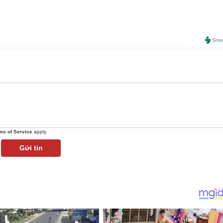
ms of Service
apply.
Gửi tin