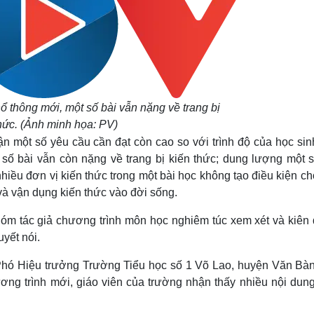
ổ thông mới, một số bài vẫn nặng về trang bị
hức. (Ảnh minh họa: PV)
 một số yêu cầu cần đạt còn cao so với trình độ của học sinh
số bài vẫn còn nặng về trang bị kiến thức; dung lượng một s
nhiều đơn vị kiến thức trong một bài học không tạo điều kiện c
và vận dụng kiến thức vào đời sống.
óm tác giả chương trình môn học nghiêm túc xem xét và kiên 
yết nói.
Phó Hiệu trưởng Trường Tiểu học số 1 Võ Lao, huyện Văn Bàn,
ơng trình mới, giáo viên của trường nhận thấy nhiều nội dung