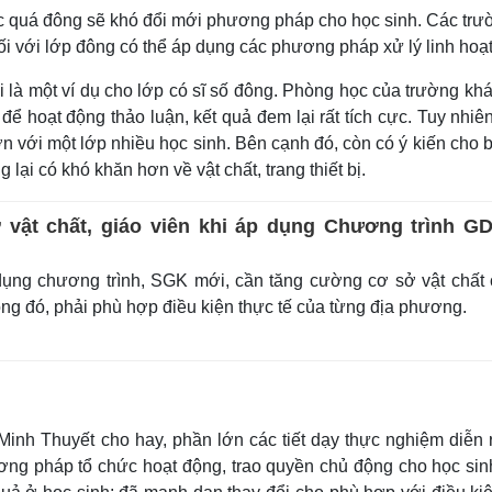
c quá đông sẽ khó đổi mới phương pháp cho học sinh. Các trư
ối với lớp đông có thể áp dụng các phương pháp xử lý linh hoạt
à một ví dụ cho lớp có sĩ số đông. Phòng học của trường khá
để hoạt động thảo luận, kết quả đem lại rất tích cực. Tuy nhiê
 với một lớp nhiều học sinh. Bên cạnh đó, còn có ý kiến cho b
ại có khó khăn hơn về vật chất, trang thiết bị.
 vật chất, giáo viên khi áp dụng Chương trình G
ụng chương trình, SGK mới, cần tăng cường cơ sở vật chất
ong đó, phải phù hợp điều kiện thực tế của từng địa phương.
Minh Thuyết cho hay, phần lớn các tiết dạy thực nghiệm diễn r
ơng pháp tổ chức hoạt động, trao quyền chủ động cho học sinh