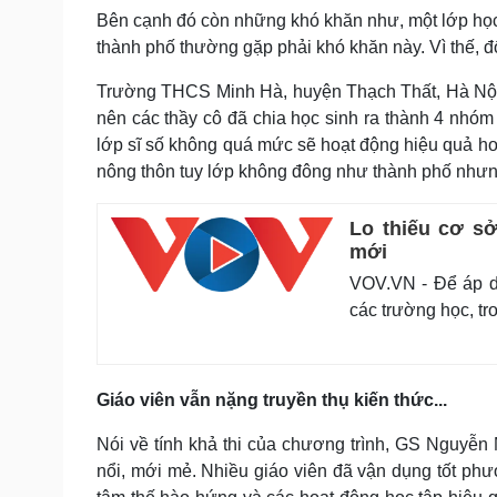
Bên cạnh đó còn những khó khăn như, một lớp họ
thành phố thường gặp phải khó khăn này. Vì thế, đ
Trường THCS Minh Hà, huyện Thạch Thất, Hà Nội l
nên các thầy cô đã chia học sinh ra thành 4 nhóm 
lớp sĩ số không quá mức sẽ hoạt động hiệu quả hơn
nông thôn tuy lớp không đông như thành phố nhưng l
Lo thiếu cơ sở
mới
VOV.VN - Để áp d
các trường học, tr
Giáo viên vẫn nặng truyền thụ kiến thức...
Nói về tính khả thi của chương trình, GS Nguyễn 
nổi, mới mẻ. Nhiều giáo viên đã vận dụng tốt phư