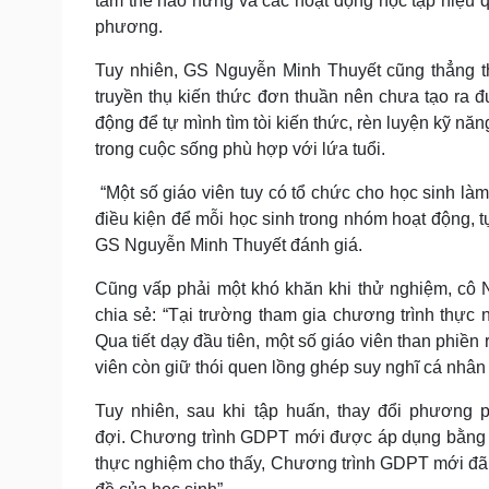
tâm thế hào hứng và các hoạt động học tập hiệu q
phương.
Tuy nhiên, GS Nguyễn Minh Thuyết cũng thẳng th
truyền thụ kiến thức đơn thuần nên chưa tạo ra 
động để tự mình tìm tòi kiến thức, rèn luyện kỹ nă
trong cuộc sống phù hợp với lứa tuổi.
“Một số giáo viên tuy có tổ chức cho học sinh là
điều kiện để mỗi học sinh trong nhóm hoạt động, t
GS Nguyễn Minh Thuyết đánh giá.
Cũng vấp phải một khó khăn khi thử nghiệm, cô
chia sẻ: “Tại trường tham gia chương trình thực
Qua tiết dạy đầu tiên, một số giáo viên than phiền
viên còn giữ thói quen lồng ghép suy nghĩ cá nhân
Tuy nhiên, sau khi tập huấn, thay đổi phương 
đợi. Chương trình GDPT mới được áp dụng bằng p
thực nghiệm cho thấy, Chương trình GDPT mới đã gi