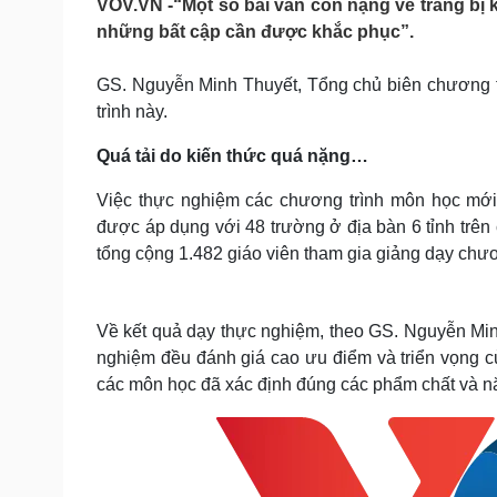
VOV.VN -“Một số bài vẫn còn nặng về trang bị k
Tin nóng
Việt Nam
những bất cập cần được khắc phục”.
Tư vấn luật
Phân tích
GS. Nguyễn Minh Thuyết, Tổng chủ biên chương t
trình này.
Sức khỏe
Đời sống
Dinh dưỡng - món ngon
Nhà đẹp
Quá tải do kiến thức quá nặng…
Cây thuốc
Blog
Sản phụ khoa
Tình yêu - Gia đình
Việc thực nghiệm các chương trình môn học mới 
Nhi khoa
được áp dụng với 48 trường ở địa bàn 6 tỉnh trê
Nam khoa
tổng cộng 1.482 giáo viên tham gia giảng dạy chươ
Làm đẹp - giảm cân
Phòng mạch online
Ăn sạch sống khỏe
Về kết quả dạy thực nghiệm, theo GS. Nguyễn Minh
Cải chính
nghiệm đều đánh giá cao ưu điểm và triển vọng 
các môn học đã xác định đúng các phẩm chất và nă