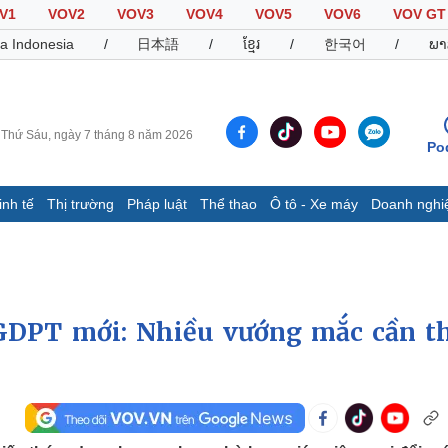
V1
VOV2
VOV3
VOV4
VOV5
VOV6
VOV GT
a Indonesia
/
日本語
/
ខ្មែរ
/
한국어
/
ພາ
Thứ Sáu, ngày 7 tháng 8 năm 2026
Po
inh tế
Thị trường
Pháp luật
Thể thao
Ô tô - Xe máy
Doanh nghi
Thế giới
Multimedia
K
Quan sát
Video
B
Cuộc sống đó đây
Ảnh
K
Hồ sơ
E-Magazine
GDPT mới: Nhiều vướng mắc cần t
Infographic
Thể thao
Ô tô - Xe máy
D
Bóng đá
Ô tô
T