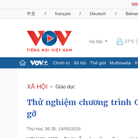
VO
中文
/
français
/
Deutsch
/
Bahas
27°C
Hà Nội
Chính trị
Xã hội
Thế giới
Multimedia
K
Chính trị
Xã hội
Đảng
Tin 24h
XÃ HỘI
Giáo dục
Tổ chức nhân sự
Dự báo thời tiết
Quốc hội
Giáo dục
Thử nghiệm chương trình 
Nhận diện sự thật
Dấu ấn VOV
Việc làm
gỡ
Biển đảo
Pháp luật
Quân sự - Quốc phòng
Thứ Hai, 06:35, 14/05/2018
Vụ án
Vũ khí