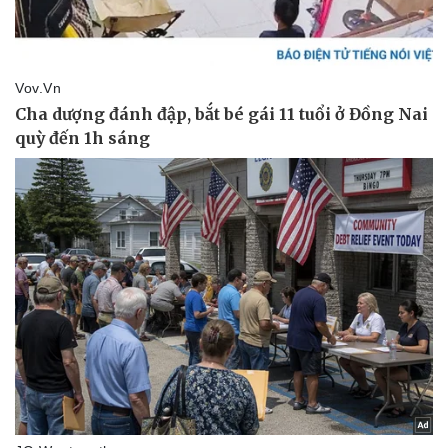
Vụ án
Vũ khí
Tin nóng
Việt Nam
Tư vấn luật
Phân tích