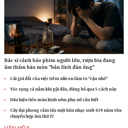
Doanh nghiệp
Công nghệ
Thông tin doanh nghiệp
Sành điệu
Doanh nghiệp 24h
Tin Công nghệ
Doanh nhân
Trải nghiệm
Vì cộng đồng
Chuyển đổi số
Bác sĩ cảnh báo phim người lớn, rượu bia đang
âm thầm bào mòn "bản lĩnh đàn ông"
Cái giá đắt của việc tiêm silicon làm to "cậu nhỏ"
Tóc rụng cả nắm khi gội đầu, đừng bỏ qua 5 cách này
Dấu hiệu tiền mãn kinh sớm phụ nữ cần biết
Cây đại phong cầm tấu một bản nhạc suốt 639 năm vừa
chuyển hợp âm thứ 17
VĂN HÓA