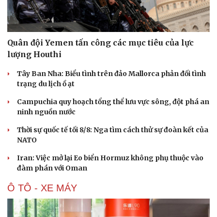
Quân đội Yemen tấn công các mục tiêu của lực
lượng Houthi
Tây Ban Nha: Biểu tình trên đảo Mallorca phản đối tình
trạng du lịch ồ ạt
Campuchia quy hoạch tổng thể lưu vực sông, đột phá an
ninh nguồn nước
Thời sự quốc tế tối 8/8: Nga tìm cách thử sự đoàn kết của
NATO
Iran: Việc mở lại Eo biển Hormuz không phụ thuộc vào
đàm phán với Oman
Du lịch
Podcast
Tư vấn
Câu chuyện thời sự
Ô TÔ - XE MÁY
Săn Tour
Đọc truyện đêm khuya
check-in
Cửa sổ tình yêu
Kể chuyện cho bé