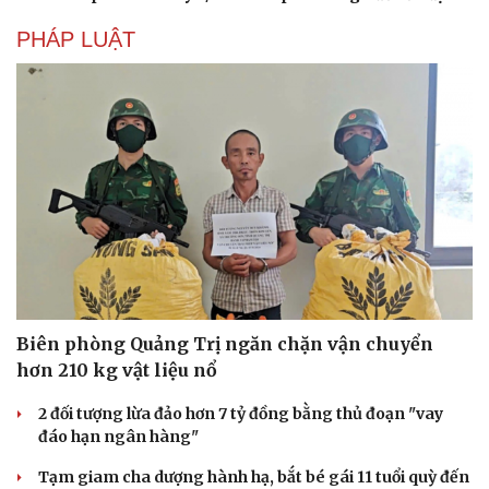
PHÁP LUẬT
Văn hóa
Giải trí
Biên phòng Quảng Trị ngăn chặn vận chuyển
Sân khấu - Điện ảnh
Nghệ sĩ
hơn 210 kg vật liệu nổ
Văn học
Thời trang
Âm nhạc
Sao Việt
2 đối tượng lừa đảo hơn 7 tỷ đồng bằng thủ đoạn "vay
Di sản
đáo hạn ngân hàng"
Tạm giam cha dượng hành hạ, bắt bé gái 11 tuổi quỳ đến