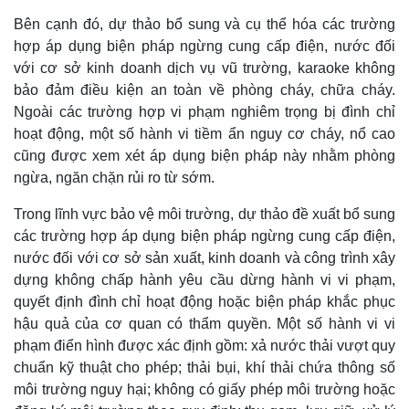
Bên cạnh đó, dự thảo bổ sung và cụ thể hóa các trường
hợp áp dụng biện pháp ngừng cung cấp điện, nước đối
với cơ sở kinh doanh dịch vụ vũ trường, karaoke không
bảo đảm điều kiện an toàn về phòng cháy, chữa cháy.
Ngoài các trường hợp vi phạm nghiêm trọng bị đình chỉ
hoạt động, một số hành vi tiềm ẩn nguy cơ cháy, nổ cao
cũng được xem xét áp dụng biện pháp này nhằm phòng
ngừa, ngăn chặn rủi ro từ sớm.
Trong lĩnh vực bảo vệ môi trường, dự thảo đề xuất bổ sung
các trường hợp áp dụng biện pháp ngừng cung cấp điện,
nước đối với cơ sở sản xuất, kinh doanh và công trình xây
Thế giới
Multimedia
dựng không chấp hành yêu cầu dừng hành vi vi phạm,
Quan sát
Video
quyết định đình chỉ hoạt động hoặc biện pháp khắc phục
Cuộc sống đó đây
Ảnh
hậu quả của cơ quan có thẩm quyền. Một số hành vi vi
Hồ sơ
E-Magazine
phạm điển hình được xác định gồm: xả nước thải vượt quy
Infographic
chuẩn kỹ thuật cho phép; thải bụi, khí thải chứa thông số
môi trường nguy hại; không có giấy phép môi trường hoặc