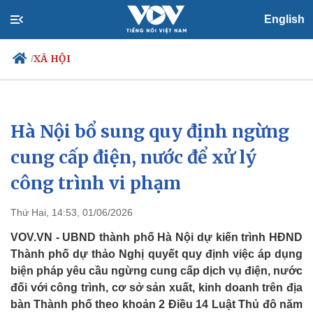
English
XÃ HỘI
/
Hà Nội bổ sung quy định ngừng
Chính trị
Xã hội
Đảng
Tin 24h
cung cấp điện, nước để xử lý
Tổ chức nhân sự
Dự báo thời tiết
công trình vi phạm
Quốc hội
Giáo dục
Nhận diện sự thật
Dấu ấn VOV
Việc làm
Thứ Hai, 14:53, 01/06/2026
Biển đảo
VOV.VN - UBND thành phố Hà Nội dự kiến trình HĐND
Thành phố dự thảo Nghị quyết quy định việc áp dụng
biện pháp yêu cầu ngừng cung cấp dịch vụ điện, nước
đối với công trình, cơ sở sản xuất, kinh doanh trên địa
bàn Thành phố theo khoản 2 Điều 14 Luật Thủ đô năm