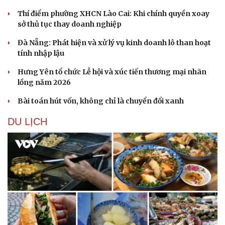
Thí điểm phường XHCN Lào Cai: Khi chính quyền xoay
sở thủ tục thay doanh nghiệp
Đà Nẵng: Phát hiện và xử lý vụ kinh doanh lô than hoạt
tính nhập lậu
Hưng Yên tổ chức Lễ hội và xúc tiến thương mại nhãn
Sức khỏe
Đời sống
lồng năm 2026
Dinh dưỡng - món ngon
Nhà đẹp
Bài toán hút vốn, không chỉ là chuyển đổi xanh
Cây thuốc
Blog
Sản phụ khoa
Tình yêu - Gia đình
DU LỊCH
Nhi khoa
Nam khoa
Làm đẹp - giảm cân
Phòng mạch online
Ăn sạch sống khỏe