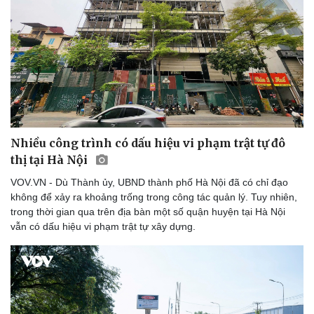
Thể thao
Ô tô - Xe máy
Bóng đá
Ô tô
Lịch thi đấu bóng đá
Xe máy
Thế giới thể thao
Tư vấn
eSports
Hậu trường
Nhiều công trình có dấu hiệu vi phạm trật tự đô
thị tại Hà Nội
VOV.VN - Dù Thành ủy, UBND thành phố Hà Nội đã có chỉ đạo
không để xảy ra khoảng trống trong công tác quản lý. Tuy nhiên,
trong thời gian qua trên địa bàn một số quận huyện tại Hà Nội
vẫn có dấu hiệu vi phạm trật tự xây dựng.