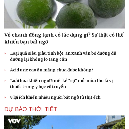
Vỏ chanh đông lạnh có tác dụng gì? Sự thật có thể
khiến bạn bất ngờ
Loại quả siêu giàu tinh bột, ăn xanh vẫn bổ dưỡng đủ
đường lại không lo tăng cân
Acid uric cao ăn măng chua được không?
Loài hoa khiến người mê, kẻ “sợ” mỗi mùa thu là vị
thuốc trong y học cổ truyền
9 lợi ích khiến nhiều người bất ngờ từ thịt ếch
DỰ BÁO THỜI TIẾT