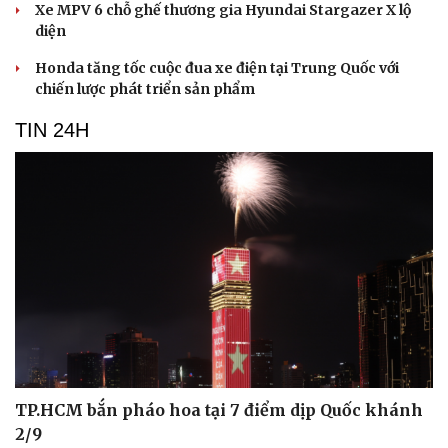
Xe MPV 6 chỗ ghế thương gia Hyundai Stargazer X lộ
diện
Honda tăng tốc cuộc đua xe điện tại Trung Quốc với
chiến lược phát triển sản phẩm
TIN 24H
TP.HCM bắn pháo hoa tại 7 điểm dịp Quốc khánh
2/9