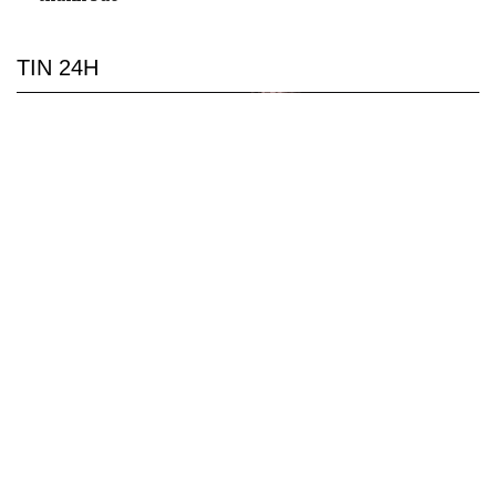
TIN 24H
TP.HCM bắn pháo hoa tại 7 điểm dịp Quốc khánh
2/9
Đề xuất thí điểm làn vượt xe trên cao tốc Hà Nội - Hải
Phòng, Cầu Giẽ - Cao Bồ