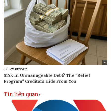
Pháp luật
Quân sự - Quốc phòng
Vụ án
Vũ khí
Tin nóng
Việt Nam
Tư vấn luật
Phân tích
Tin liên quan