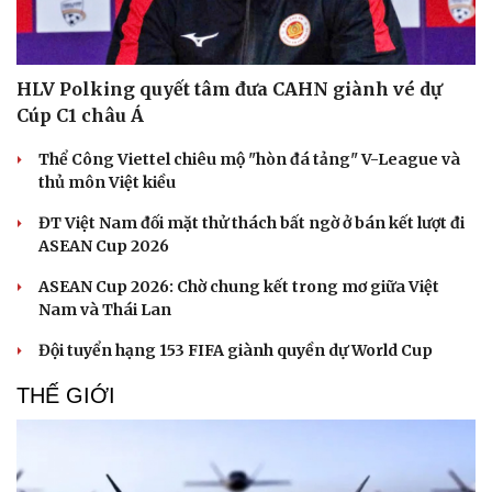
HLV Polking quyết tâm đưa CAHN giành vé dự
Cúp C1 châu Á
Thể Công Viettel chiêu mộ "hòn đá tảng" V-League và
thủ môn Việt kiều
ĐT Việt Nam đối mặt thử thách bất ngờ ở bán kết lượt đi
ASEAN Cup 2026
ASEAN Cup 2026: Chờ chung kết trong mơ giữa Việt
Nam và Thái Lan
Đội tuyển hạng 153 FIFA giành quyền dự World Cup
THẾ GIỚI