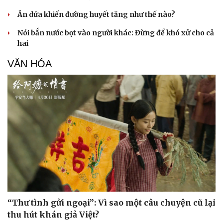
Ăn dứa khiến đường huyết tăng như thế nào?
Nói bắn nước bọt vào người khác: Đừng để khó xử cho cả
hai
VĂN HÓA
Doanh nghiệp
Công nghệ
Thông tin doanh nghiệp
Sành điệu
“Thư tình gửi ngoại”: Vì sao một câu chuyện cũ lại
Doanh nghiệp 24h
Tin Công nghệ
Doanh nhân
Trải nghiệm
thu hút khán giả Việt?