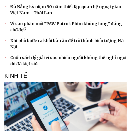
Vì cộng đồng
Chuyển đổi số
Đà Nẵng kỷ niệm 50 năm thiết lập quan hệ ngoại giao
Việt Nam - Thái Lan
Vì sao phần mới “PAW Patrol: Phim khủng long” đáng
chờ đợi?
Khi phở bước ra khỏi bàn ăn để trở thành biểu tượng Hà
Nội
Cuốn sách lý giải vì sao nhiều người không thể nghỉ ngơi
dù đã kiệt sức
KINH TẾ