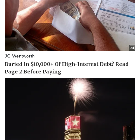
Kinh tế
Thị trường
Bất động sản
Giá vàng
Khởi nghiệp
Tiêu dùng
Tỷ giá
Chứng khoán
Giá cà phê