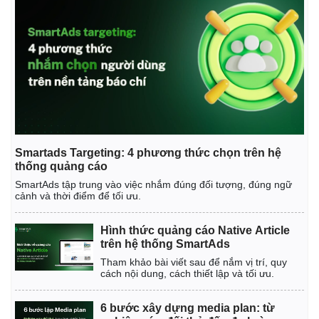
Thế giới
Multimedia
Quan sát
Video
Cuộc sống đó đây
Ảnh
Smartads Targeting: 4 phương thức chọn trên hệ
Hồ sơ
E-Magazine
thống quảng cáo
Infographic
SmartAds tập trung vào việc nhắm đúng đối tượng, đúng ngữ
cảnh và thời điểm để tối ưu.
Hình thức quảng cáo Native Article
trên hệ thống SmartAds
Tham khảo bài viết sau để nắm vị trí, quy
cách nội dung, cách thiết lập và tối ưu.
6 bước xây dựng media plan: từ