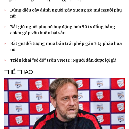
Dùng điếu cày đánh người gãy xương gò má người phụ
nữ
Bắt giữ người phụ nữ huy động hơn 50 tỷ đồng bằng
chiêu góp vốn buôn hải sản
Bắt giữ đối tượng mua bán trái phép gần 3 tạ pháo hoa
nổ
Triển khai "sổ đỏ" trên VNeID: Người dân được lợi gì?
THỂ THAO
Văn hóa
Giải trí
Sân khấu - Điện ảnh
Nghệ sĩ
Văn học
Thời trang
Âm nhạc
Sao Việt
Di sản