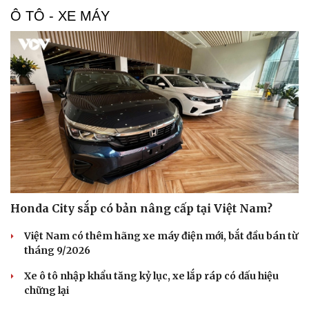
Ô TÔ - XE MÁY
Du lịch
Podcast
Tư vấn
Câu chuyện thời sự
Săn Tour
Đọc truyện đêm khuya
Honda City sắp có bản nâng cấp tại Việt Nam?
check-in
Cửa sổ tình yêu
Kể chuyện cho bé
Việt Nam có thêm hãng xe máy điện mới, bắt đầu bán từ
Hạt giống tâm hồn
tháng 9/2026
Xe ô tô nhập khẩu tăng kỷ lục, xe lắp ráp có dấu hiệu
chững lại