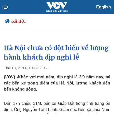
English
XÃ HỘI
/
Hà Nội chưa có đột biến về lượng
Chính trị
Xã hội
Đảng
Tin 24h
hành khách dịp nghỉ lễ
Tổ chức nhân sự
Dự báo thời tiết
Quốc hội
Giáo dục
Thứ Tư, 21:00, 01/08/2012
Nhận diện sự thật
Dấu ấn VOV
Việc làm
(VOV) -Khác với mọi năm, dịp nghỉ lễ 2/9 năm nay, tại
Biển đảo
các bến xe trọng điểm của Hà Nội, lượng khách đến
bến không đông.
Đến 17h chiều 31/8, bến xe Giáp Bát trong tình trạng ổn
định. Ông Nguyễn Tất Thành, Giám đốc Bến xe phía Nam